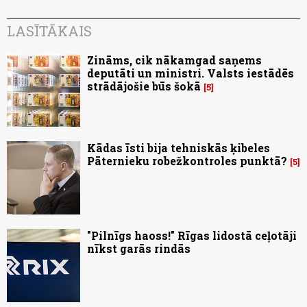
LASĪTĀKAIS
Zināms, cik nākamgad saņems
deputāti un ministri. Valsts iestādēs
strādājošie būs šokā
5
Kādas īsti bija tehniskās ķibeles
Pāternieku robežkontroles punktā?
5
"Pilnīgs haoss!" Rīgas lidostā ceļotāji
nīkst garās rindās