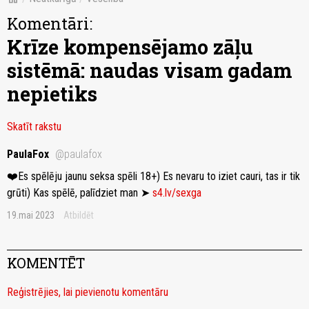
Komentāri:
Krīze kompensējamo zāļu
sistēmā: naudas visam gadam
nepietiks
Skatīt rakstu
PaulaFox
@paulafox
❤️Es spēlēju jaunu seksa spēli 18+) Es nevaru to iziet cauri, tas ir tik
grūti) Kas spēlē, palīdziet man ➤
s4.lv/sexga
19.mai 2023
Atbildēt
KOMENTĒT
Reģistrējies, lai pievienotu komentāru