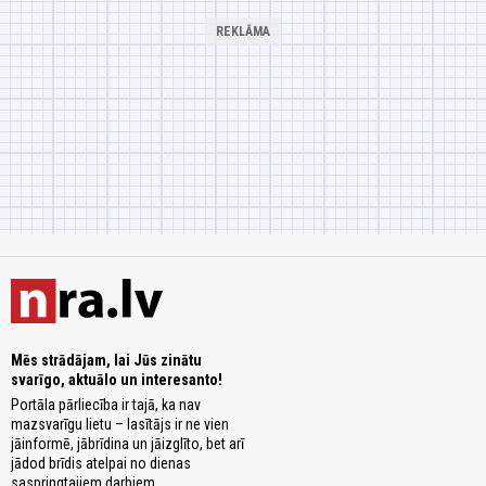
Mēs strādājam, lai Jūs zinātu
svarīgo, aktuālo un interesanto!
Portāla pārliecība ir tajā, ka nav
mazsvarīgu lietu – lasītājs ir ne vien
jāinformē, jābrīdina un jāizglīto, bet arī
jādod brīdis atelpai no dienas
saspringtajiem darbiem.