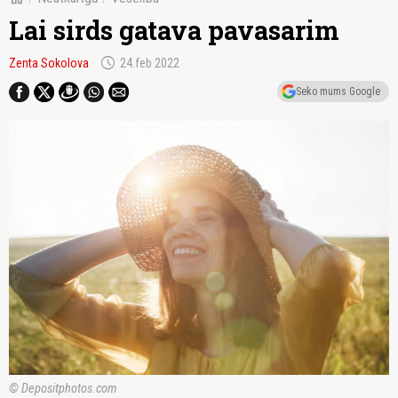
Lai sirds gatava pavasarim
schedule
Zenta Sokolova
24.feb 2022
Seko mums Google
© Depositphotos.com