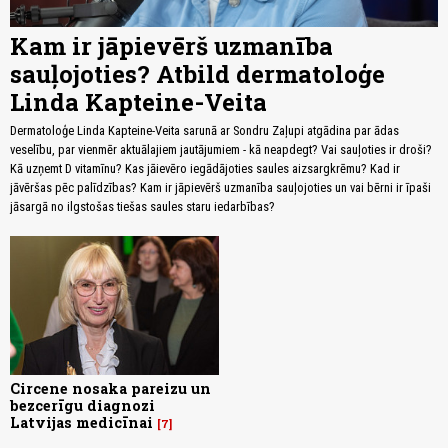
Kam ir jāpievērš uzmanība
sauļojoties? Atbild dermatoloģe
Linda Kapteine-Veita
Dermatoloģe Linda Kapteine-Veita sarunā ar Sondru Zaļupi atgādina par ādas
veselību, par vienmēr aktuālajiem jautājumiem - kā neapdegt? Vai sauļoties ir droši?
Kā uzņemt D vitamīnu? Kas jāievēro iegādājoties saules aizsargkrēmu? Kad ir
jāvēršas pēc palīdzības? Kam ir jāpievērš uzmanība sauļojoties un vai bērni ir īpaši
jāsargā no ilgstošas tiešas saules staru iedarbības?
Circene nosaka pareizu un
bezcerīgu diagnozi
Latvijas medicīnai
7