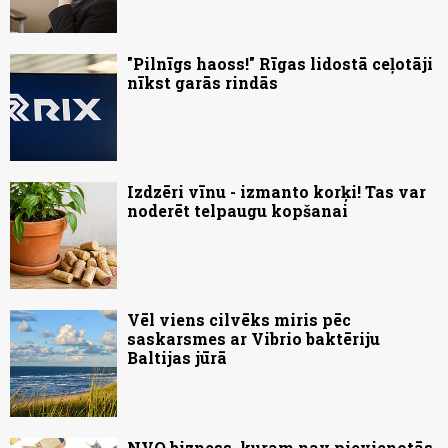
"Pilnīgs haoss!" Rīgas lidostā ceļotāji
nīkst garās rindās
Izdzēri vīnu - izmanto korķi! Tas var
noderēt telpaugu kopšanai
Vēl viens cilvēks miris pēc
saskarsmes ar Vibrio baktēriju
Baltijas jūrā
NVO bizness, kuram nav pievienotās