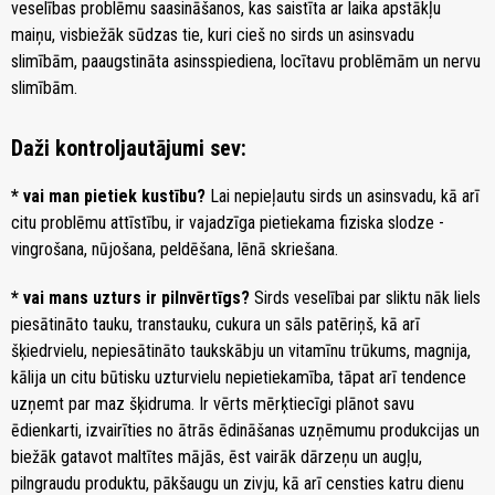
veselības problēmu saasināšanos, kas saistīta ar laika apstākļu
maiņu, visbiežāk sūdzas tie, kuri cieš no sirds un asinsvadu
slimībām, paaugstināta asinsspiediena, locītavu problēmām un nervu
slimībām.
Daži kontroljautājumi sev:
* vai man pietiek kustību?
Lai nepieļautu sirds un asinsvadu, kā arī
citu problēmu attīstību, ir vajadzīga pietiekama fiziska slodze -
vingrošana, nūjošana, peldēšana, lēnā skriešana.
* vai mans uzturs ir pilnvērtīgs?
Sirds veselībai par sliktu nāk liels
piesātināto tauku, transtauku, cukura un sāls patēriņš, kā arī
šķiedrvielu, nepiesātināto taukskābju un vitamīnu trūkums, magnija,
kālija un citu būtisku uzturvielu nepietiekamība, tāpat arī tendence
uzņemt par maz šķidruma. Ir vērts mērķtiecīgi plānot savu
ēdienkarti, izvairīties no ātrās ēdināšanas uzņēmumu produkcijas un
biežāk gatavot maltītes mājās, ēst vairāk dārzeņu un augļu,
pilngraudu produktu, pākšaugu un zivju, kā arī censties katru dienu