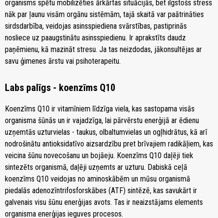
organisms spētu mobilizēties ārkārtas situācijās, bet ilgstošs stress
nāk par ļaunu visām orgānu sistēmām, tajā skaitā var paātrināties
sirdsdarbība, veidojas asinsspiediena svārstības, pastiprinās
nosliece uz paaugstinātu asinsspiedienu. Ir aprakstīts daudz
paņēmienu, kā mazināt stresu. Ja tas neizdodas, jākonsultējas ar
savu ģimenes ārstu vai psihoterapeitu.
Labs palīgs - koenzīms Q10
Koenzīms Q10 ir vitamīniem līdzīga viela, kas sastopama visās
organisma šūnās un ir vajadzīga, lai pārvērstu enerģijā ar ēdienu
uzņemtās uzturvielas - taukus, olbaltumvielas un ogļhidrātus, kā arī
nodrošinātu antioksidatīvo aizsardzību pret brīvajiem radikāļiem, kas
veicina šūnu novecošanu un bojāeju. Koenzīms Q10 daļēji tiek
sintezēts organismā, daļēji uzņemts ar uzturu. Dabiskā ceļā
koenzīms Q10 veidojas no aminoskābēm un mūsu organismā
piedalās adenozīntrifosforskābes (ATF) sintēzē, kas savukārt ir
galvenais visu šūnu enerģijas avots. Tas ir neaizstājams elements
organisma enerģijas ieguves procesos.