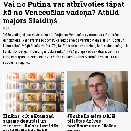
Vai no Putina var atbrīvoties tāpat
kā no Venecuēlas vadoņa? Atbild
majors Slaidiņš
8:33
“Mēs zinām, cik veikli Amerika atbrīvojās no Venecuēlas vadoņa un arī no Irānas
garīdznieka. Vai nevarētu padomāt, ka līdzīgā veidā varētu tikt galā arī ar Putinu un
Lukašenko? Mēģināt taču varētu. Žēl, ka Zelenskis nav pateicis, ka Ukrainas mērķis ir
fiziski likvidēt gan Putinu, gan Lukašenko,” TV24 jautāja kāds skatītājs. Latvijas
armijas majors un Zemessardzes štāba virsnieks Jānis Slaidiņš uzskata, ka tas
nebūtu risinājums.
Zināms, cik nākamgad
Jēkabpils mērs atklāj
saņems deputāti un
pilsētas dzīves
ministri. Valsts iestādēs
noslēpumus un lācēna
strādājošie būs šokā
gaitas