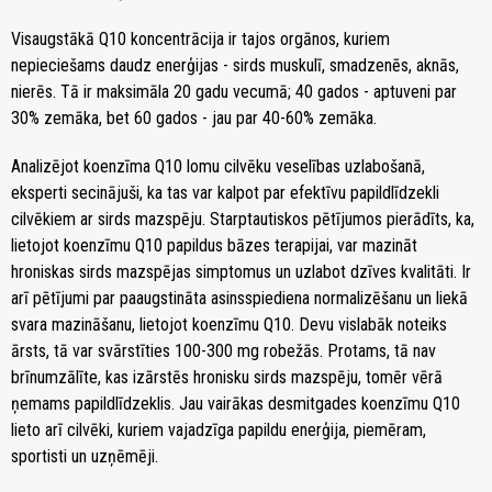
Visaugstākā Q10 koncentrācija ir tajos orgānos, kuriem
nepieciešams daudz enerģijas - sirds muskulī, smadzenēs, aknās,
nierēs. Tā ir maksimāla 20 gadu vecumā; 40 gados - aptuveni par
30% zemāka, bet 60 gados - jau par 40-60% zemāka.
Analizējot koenzīma Q10 lomu cilvēku veselības uzlabošanā,
eksperti secinājuši, ka tas var kalpot par efektīvu papildlīdzekli
cilvēkiem ar sirds mazspēju. Starptautiskos pētījumos pierādīts, ka,
lietojot koenzīmu Q10 papildus bāzes terapijai, var mazināt
hroniskas sirds mazspējas simptomus un uzlabot dzīves kvalitāti. Ir
arī pētījumi par paaugstināta asinsspiediena normalizēšanu un liekā
svara mazināšanu, lietojot koenzīmu Q10. Devu vislabāk noteiks
ārsts, tā var svārstīties 100-300 mg robežās. Protams, tā nav
brīnumzālīte, kas izārstēs hronisku sirds mazspēju, tomēr vērā
ņemams papildlīdzeklis. Jau vairākas desmitgades koenzīmu Q10
lieto arī cilvēki, kuriem vajadzīga papildu enerģija, piemēram,
sportisti un uzņēmēji.