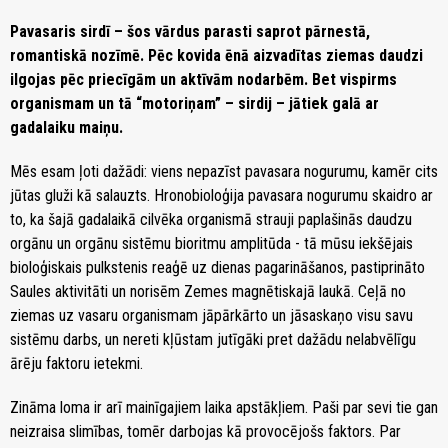
Pavasaris sirdī – šos vārdus parasti saprot pārnestā,
romantiskā nozīmē. Pēc kovida ēnā aizvadītas ziemas daudzi
ilgojas pēc priecīgām un aktīvām nodarbēm. Bet vispirms
organismam un tā “motoriņam” – sirdij – jātiek galā ar
gadalaiku maiņu.
Mēs esam ļoti dažādi: viens nepazīst pavasara nogurumu, kamēr cits
jūtas gluži kā salauzts. Hronobioloģija pavasara nogurumu skaidro ar
to, ka šajā gadalaikā cilvēka organismā strauji paplašinās daudzu
orgānu un orgānu sistēmu bioritmu amplitūda - tā mūsu iekšējais
bioloģiskais pulkstenis reaģē uz dienas pagarināšanos, pastiprināto
Saules aktivitāti un norisēm Zemes magnētiskajā laukā. Ceļā no
ziemas uz vasaru organismam jāpārkārto un jāsaskaņo visu savu
sistēmu darbs, un nereti kļūstam jutīgāki pret dažādu nelabvēlīgu
ārēju faktoru ietekmi.
Zināma loma ir arī mainīgajiem laika apstākļiem. Paši par sevi tie gan
neizraisa slimības, tomēr darbojas kā provocējošs faktors. Par