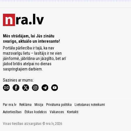
Mēs strādājam, lai Jūs zinātu
svarīgo, aktuālo un interesanto!
Portāla pārliecība ir tajā, ka nav
mazsvarīgu lietu – lasītājs ir ne vien
jāinformē, jābrīdina un jāizglīto, bet arī
jādod brīdis atelpai no dienas
saspringtajiem darbiem.
Sazinies ar mums:
Par nra.lv
Reklāma
Misija
Privātuma politika
Lietošanas noteikumi
Autortiesības
Ētikas kodekss
Vakances
Kontakti
Visas tiesības aizsargātas © nra.lv, 2026