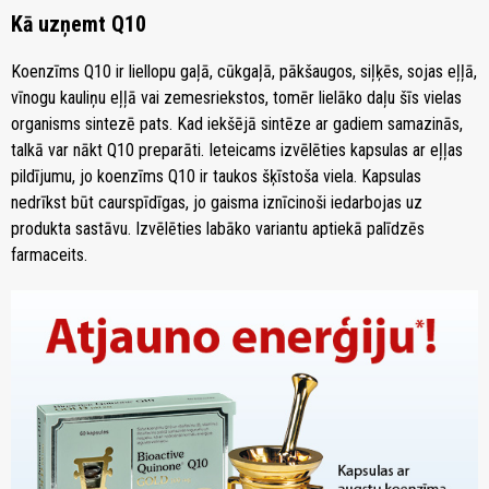
Kā uzņemt Q10
Koenzīms Q10 ir liellopu gaļā, cūkgaļā, pākšaugos, siļķēs, sojas eļļā,
vīnogu kauliņu eļļā vai zemesriekstos, tomēr lielāko daļu šīs vielas
organisms sintezē pats. Kad iekšējā sintēze ar gadiem samazinās,
talkā var nākt Q10 preparāti. Ieteicams izvēlēties kapsulas ar eļļas
pildījumu, jo koenzīms Q10 ir taukos šķīstoša viela. Kapsulas
nedrīkst būt caurspīdīgas, jo gaisma iznīcinoši iedarbojas uz
produkta sastāvu. Izvēlēties labāko variantu aptiekā palīdzēs
farmaceits.