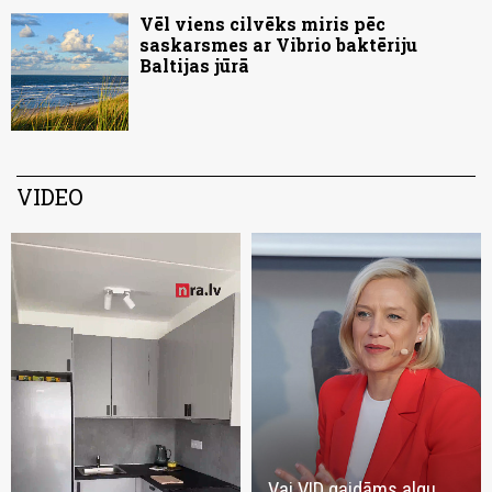
Vēl viens cilvēks miris pēc
saskarsmes ar Vibrio baktēriju
Baltijas jūrā
VIDEO
Vai VID gaidāms algu