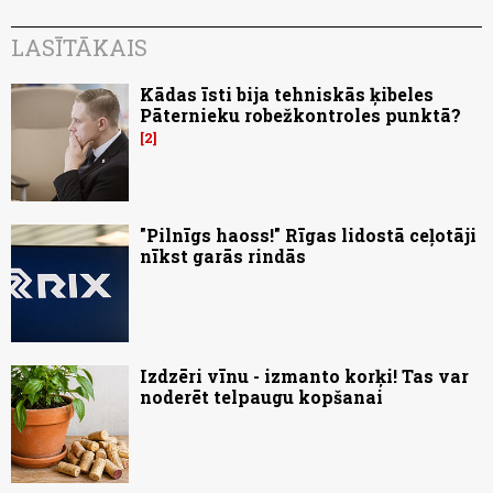
LASĪTĀKAIS
Kādas īsti bija tehniskās ķibeles
Pāternieku robežkontroles punktā?
2
"Pilnīgs haoss!" Rīgas lidostā ceļotāji
nīkst garās rindās
Izdzēri vīnu - izmanto korķi! Tas var
noderēt telpaugu kopšanai