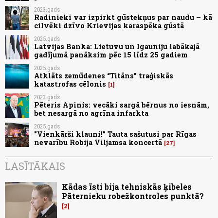
2023.gads
Radinieki var izpirkt gūstekņus par naudu – kā
cilvēki dzīvo Krievijas karaspēka gūstā
2025.gads
Latvijas Banka: Lietuvu un Igauniju labākajā
gadījumā panāksim pēc 15 līdz 25 gadiem
2025.gads
Atklāts zemūdenes “Titāns” traģiskās
katastrofas cēlonis
1
2023.gads
Pēteris Apinis: vecāki sargā bērnus no iesnām,
bet nesargā no agrīna infarkta
2025.gads
"Vienkārši klauni!" Tauta sašutusi par Rīgas
nevarību Robija Viljamsa koncertā
27
LASĪTĀKAIS
Kādas īsti bija tehniskās ķibeles
Pāternieku robežkontroles punktā?
2