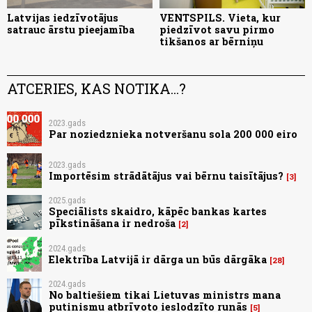
Latvijas iedzīvotājus
VENTSPILS. Vieta, kur
satrauc ārstu pieejamība
piedzīvot savu pirmo
tikšanos ar bērniņu
ATCERIES, KAS NOTIKA...?
2023.gads
Par noziedznieka notveršanu sola 200 000 eiro
2023.gads
Importēsim strādātājus vai bērnu taisītājus?
3
2025.gads
Speciālists skaidro, kāpēc bankas kartes
pīkstināšana ir nedroša
2
2024.gads
Elektrība Latvijā ir dārga un būs dārgāka
28
2024.gads
No baltiešiem tikai Lietuvas ministrs mana
putinismu atbrīvoto ieslodzīto runās
5