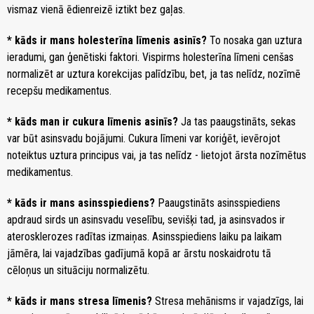
vismaz vienā ēdienreizē iztikt bez gaļas.
* kāds ir mans holesterīna līmenis asinīs?
To nosaka gan uztura
ieradumi, gan ģenētiski faktori. Vispirms holesterīna līmeni cenšas
normalizēt ar uztura korekcijas palīdzību, bet, ja tas nelīdz, nozīmē
recepšu medikamentus.
* kāds man ir cukura līmenis asinīs?
Ja tas paaugstināts, sekas
var būt asinsvadu bojājumi. Cukura līmeni var koriģēt, ievērojot
noteiktus uztura principus vai, ja tas nelīdz - lietojot ārsta nozīmētus
medikamentus.
* kāds ir mans asinsspiediens?
Paaugstināts asinsspiediens
apdraud sirds un asinsvadu veselību, sevišķi tad, ja asinsvados ir
aterosklerozes radītas izmaiņas. Asinsspiediens laiku pa laikam
jāmēra, lai vajadzības gadījumā kopā ar ārstu noskaidrotu tā
cēloņus un situāciju normalizētu.
* kāds ir mans stresa līmenis?
Stresa mehānisms ir vajadzīgs, lai