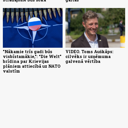
"Nākamie trīs gadi būs
VIDEO. Toms Auškāps:
visbīstamākie,": “Die Welt”
cilvēks ir uzņēmuma
brīdina par Krievijas
galvenā vērtība
plāniem attiecībā uz NATO
valstīm