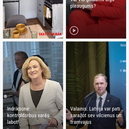
pieaugums?
play_circle
volume_mute
SKATĪT VAIRĀK
Indriksone:
Valainis: Latvija var pati
kontroldarbus varēs
saražot sev vilcienus un
labot!
tramvajus