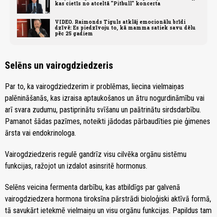
kas cietīs no atceltā "Pitbull" koncerta
VIDEO. Raimonds Tiguls atklāj emocionālu brīdi
dzīvē: Es piedzīvoju to, kā mamma satiek savu dēlu
pēc 25 gadiem
Selēns un vairogdziedzeris
Par to, ka vairogdziedzerim ir problēmas, liecina vielmaiņas
palēnināšanās, kas izraisa aptaukošanos un ātru nogurdināmību vai
arī svara zudumu, pastiprinātu svīšanu un paātrinātu sirdsdarbību.
Pamanot šādas pazīmes, noteikti jādodas pārbaudīties pie ģimenes
ārsta vai endokrinologa.
Vairogdziedzeris regulē gandrīz visu cilvēka orgānu sistēmu
funkcijas, ražojot un izdalot asinsritē hormonus.
Selēns veicina fermenta darbību, kas atbildīgs par galvenā
vairogdziedzera hormona tiroksīna pārstrādi bioloģiski aktīvā formā,
tā savukārt ietekmē vielmaiņu un visu orgānu funkcijas. Papildus tam