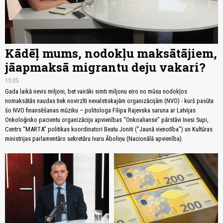
Kādēļ mums, nodokļu maksātājiem,
jāapmaksā migrantu deju vakari?
15:05
Gada laikā nevis miljoni, bet vairāki simti miljonu eiro no mūsu nodokļos
nomaksātās naudas tiek novirzīti nevalstiskajām organizācijām (NVO) - kurš pasūta
šo NVO finansēšanas mūziku – politologa Filipa Rajevska saruna ar Latvijas
Onkoloģisko pacientu organizāciju apvienības “Onkoalianse” pārstāvi Inesi Supi,
Centrs “MARTA” politikas koordinatori Beatu Joniti ("Jaunā vienotība") un Kultūras
ministrijas parlamentāro sekretāru Ivaru Āboliņu (Nacionālā apvienība).