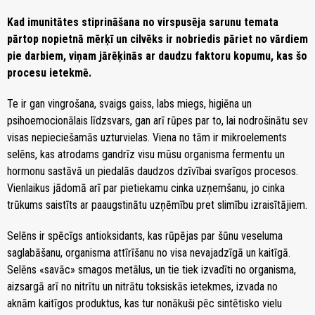
Kad imunitātes stiprināšana no virspusēja sarunu temata
pārtop nopietnā mērķī un cilvēks ir nobriedis pāriet no vārdiem
pie darbiem, viņam jārēķinās ar daudzu faktoru kopumu, kas šo
procesu ietekmē.
Te ir gan vingrošana, svaigs gaiss, labs miegs, higiēna un
psihoemocionālais līdzsvars, gan arī rūpes par to, lai nodrošinātu sev
visas nepieciešamās uzturvielas. Viena no tām ir mikroelements
selēns, kas atrodams gandrīz visu mūsu organisma fermentu un
hormonu sastāvā un piedalās daudzos dzīvībai svarīgos procesos.
Vienlaikus jādomā arī par pietiekamu cinka uzņemšanu, jo cinka
trūkums saistīts ar paaugstinātu uzņēmību pret slimību izraisītājiem.
Selēns ir spēcīgs antioksidants, kas rūpējas par šūnu veseluma
saglabāšanu, organisma attīrīšanu no visa nevajadzīgā un kaitīgā.
Selēns «savāc» smagos metālus, un tie tiek izvadīti no organisma,
aizsargā arī no nitrītu un nitrātu toksiskās ietekmes, izvada no
aknām kaitīgos produktus, kas tur nonākuši pēc sintētisko vielu