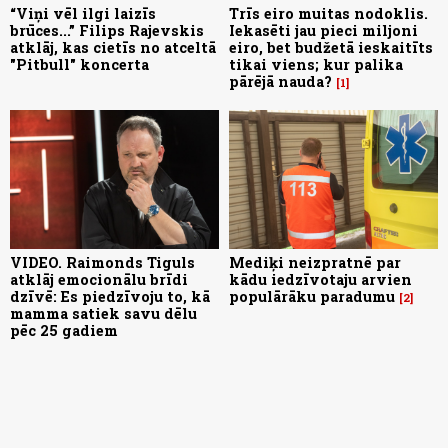
“Viņi vēl ilgi laizīs
Trīs eiro muitas nodoklis.
brūces...” Filips Rajevskis
Iekasēti jau pieci miljoni
atklāj, kas cietīs no atceltā
eiro, bet budžetā ieskaitīts
"Pitbull" koncerta
tikai viens; kur palika
pārējā nauda?
1
VIDEO. Raimonds Tiguls
Mediķi neizpratnē par
atklāj emocionālu brīdi
kādu iedzīvotaju arvien
dzīvē: Es piedzīvoju to, kā
populārāku paradumu
2
mamma satiek savu dēlu
pēc 25 gadiem