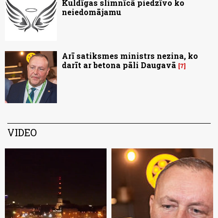
Kuldīgas slimnīcā piedzīvo ko
neiedomājamu
Arī satiksmes ministrs nezina, ko
darīt ar betona pāli Daugavā
7
VIDEO