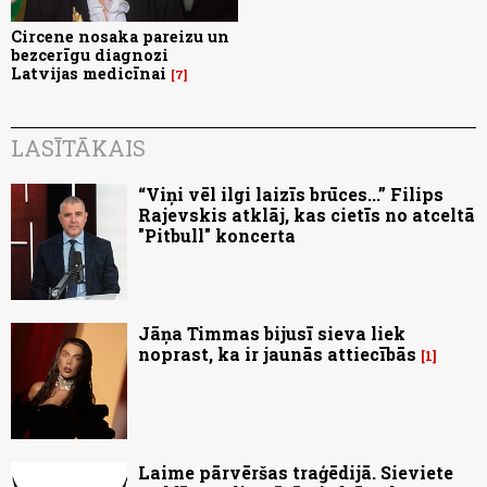
Circene nosaka pareizu un
bezcerīgu diagnozi
Latvijas medicīnai
7
LASĪTĀKAIS
“Viņi vēl ilgi laizīs brūces...” Filips
Rajevskis atklāj, kas cietīs no atceltā
"Pitbull" koncerta
Jāņa Timmas bijusī sieva liek
noprast, ka ir jaunās attiecībās
1
Laime pārvēršas traģēdijā. Sieviete