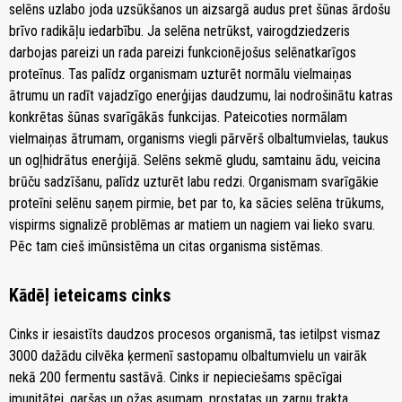
selēns uzlabo joda uzsūkšanos un aizsargā audus pret šūnas ārdošu
brīvo radikāļu iedarbību. Ja selēna netrūkst, vairogdziedzeris
darbojas pareizi un rada pareizi funkcionējošus selēnatkarīgos
proteīnus. Tas palīdz organismam uzturēt normālu vielmaiņas
ātrumu un radīt vajadzīgo enerģijas daudzumu, lai nodrošinātu katras
konkrētas šūnas svarīgākās funkcijas. Pateicoties normālam
vielmaiņas ātrumam, organisms viegli pārvērš olbaltumvielas, taukus
un ogļhidrātus enerģijā. Selēns sekmē gludu, samtainu ādu, veicina
brūču sadzīšanu, palīdz uzturēt labu redzi. Organismam svarīgākie
proteīni selēnu saņem pirmie, bet par to, ka sācies selēna trūkums,
vispirms signalizē problēmas ar matiem un nagiem vai lieko svaru.
Pēc tam cieš imūnsistēma un citas organisma sistēmas.
Kādēļ ieteicams cinks
Cinks ir iesaistīts daudzos procesos organismā, tas ietilpst vismaz
3000 dažādu cilvēka ķermenī sastopamu olbaltumvielu un vairāk
nekā 200 fermentu sastāvā. Cinks ir nepieciešams spēcīgai
imunitātei, garšas un ožas asumam, prostatas un zarnu trakta