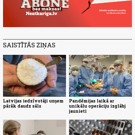
SAISTĪTĀS ZIŅAS
Latvijas iedzīvotāji uzņem
Pandēmijas laikā ar
pārāk daudz sāls
unikālu operāciju izglābj
jaunieti