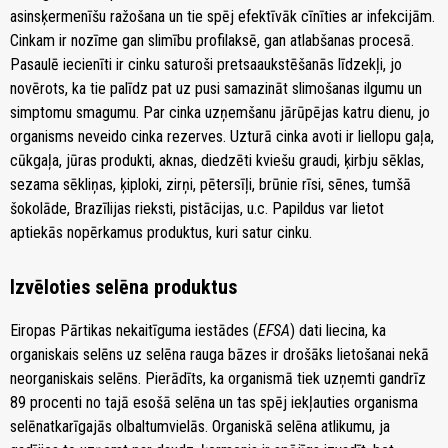
asinsķermenīšu ražošana un tie spēj efektīvāk cīnīties ar infekcijām.
Cinkam ir nozīme gan slimību profilaksē, gan atlabšanas procesā.
Pasaulē iecienīti ir cinku saturoši pretsaaukstēšanās līdzekļi, jo
novērots, ka tie palīdz pat uz pusi samazināt slimošanas ilgumu un
simptomu smagumu. Par cinka uzņemšanu jārūpējas katru dienu, jo
organisms neveido cinka rezerves. Uzturā cinka avoti ir liellopu gaļa,
cūkgaļa, jūras produkti, aknas, diedzēti kviešu graudi, ķirbju sēklas,
sezama sēkliņas, ķiploki, zirņi, pētersīļi, brūnie rīsi, sēnes, tumšā
šokolāde, Brazīlijas rieksti, pistācijas, u.c. Papildus var lietot
aptiekās nopērkamus produktus, kuri satur cinku.
Izvēloties selēna produktus
Eiropas Pārtikas nekaitīguma iestādes (
EFSA
) dati liecina, ka
organiskais selēns uz selēna rauga bāzes ir drošāks lietošanai nekā
neorganiskais selēns. Pierādīts, ka organismā tiek uzņemti gandrīz
89 procenti no tajā esošā selēna un tas spēj iekļauties organisma
selēnatkarīgajās olbaltumvielās. Organiskā selēna atlikumu, ja