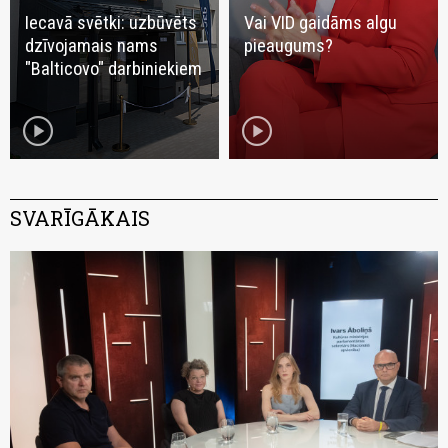
Iecavā svētki: uzbūvēts
Vai VID gaidāms algu
dzīvojamais nams
pieaugums?
"Balticovo" darbiniekiem
play_circle
play_circle
SVARĪGĀKAIS