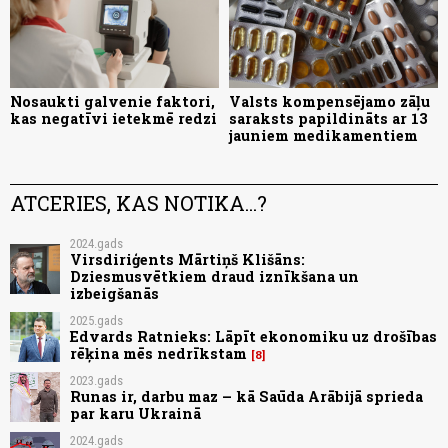
Nosaukti galvenie faktori,
Valsts kompensējamo zāļu
kas negatīvi ietekmē redzi
saraksts papildināts ar 13
jauniem medikamentiem
ATCERIES, KAS NOTIKA...?
2024.gads
Virsdiriģents Mārtiņš Klišāns:
Dziesmusvētkiem draud iznīkšana un
izbeigšanās
2025.gads
Edvards Ratnieks: Lāpīt ekonomiku uz drošības
rēķina mēs nedrīkstam
8
2023.gads
Runas ir, darbu maz – kā Saūda Arābijā sprieda
par karu Ukrainā
2024.gads