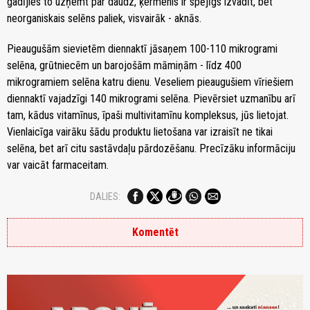
gadījies to uzņemt par daudz, ķermenis ir spējīgs izvadīt, bet
neorganiskais selēns paliek, visvairāk - aknās.
Pieaugušām sievietēm diennaktī jāsaņem 100-110 mikrogrami
selēna, grūtniecēm un barojošām māmiņām - līdz 400
mikrogramiem selēna katru dienu. Veseliem pieaugušiem vīriešiem
diennaktī vajadzīgi 140 mikrogrami selēna. Pievērsiet uzmanību arī
tam, kādus vitamīnus, īpaši multivitamīnu kompleksus, jūs lietojat.
Vienlaicīga vairāku šādu produktu lietošana var izraisīt ne tikai
selēna, bet arī citu sastāvdaļu pārdozēšanu. Precīzāku informāciju
var vaicāt farmaceitam.
DALIES:
Komentēt