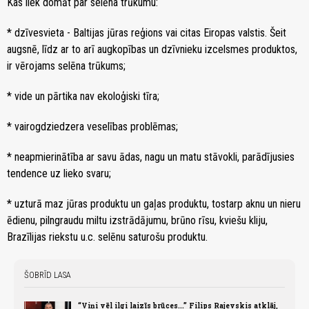
Kas liek domāt par selēna trūkumu:
* dzīvesvieta - Baltijas jūras reģions vai citas Eiropas valstis. Šeit
augsnē, līdz ar to arī augkopības un dzīvnieku izcelsmes produktos,
ir vērojams selēna trūkums;
* vide un pārtika nav ekoloģiski tīra;
* vairogdziedzera veselības problēmas;
* neapmierinātība ar savu ādas, nagu un matu stāvokli, parādījusies
tendence uz lieko svaru;
* uzturā maz jūras produktu un gaļas produktu, tostarp aknu un nieru
ēdienu, pilngraudu miltu izstrādājumu, brūno rīsu, kviešu kliju,
Brazīlijas riekstu u.c. selēnu saturošu produktu.
ŠOBRĪD LASA
“Viņi vēl ilgi laizīs brūces...” Filips Rajevskis atklāj,