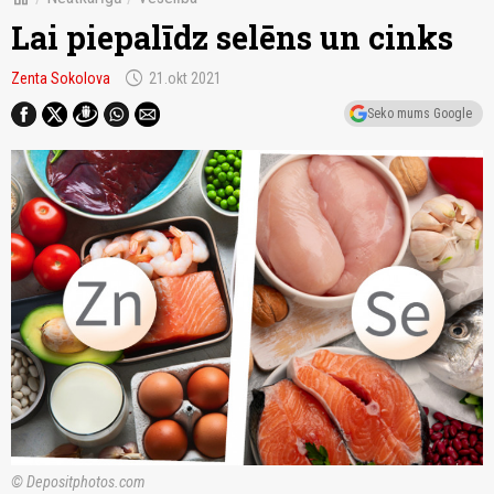
Lai piepalīdz selēns un cinks
schedule
Zenta Sokolova
21.okt 2021
Seko mums Google
© Depositphotos.com