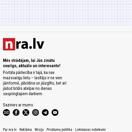
Mēs strādājam, lai Jūs zinātu
svarīgo, aktuālo un interesanto!
Portāla pārliecība ir tajā, ka nav
mazsvarīgu lietu – lasītājs ir ne vien
jāinformē, jābrīdina un jāizglīto, bet arī
jādod brīdis atelpai no dienas
saspringtajiem darbiem.
Sazinies ar mums:
Par nra.lv
Reklāma
Misija
Privātuma politika
Lietošanas noteikumi