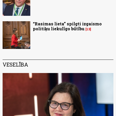
“Rasimas lieta” spilgti izgaismo
politiķu liekulīgo būtību
13
VESELĪBA