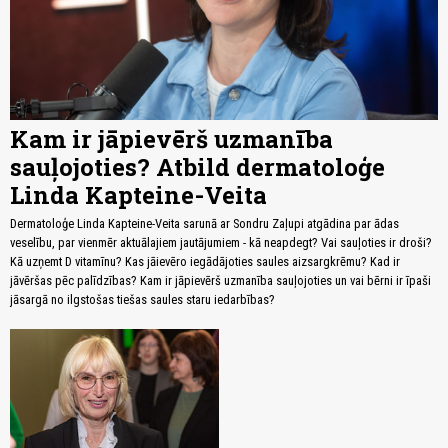
Kam ir jāpievērš uzmanība
sauļojoties? Atbild dermatoloģe
Linda Kapteine-Veita
Dermatoloģe Linda Kapteine-Veita sarunā ar Sondru Zaļupi atgādina par ādas
veselību, par vienmēr aktuālajiem jautājumiem - kā neapdegt? Vai sauļoties ir droši?
Kā uzņemt D vitamīnu? Kas jāievēro iegādājoties saules aizsargkrēmu? Kad ir
jāvēršas pēc palīdzības? Kam ir jāpievērš uzmanība sauļojoties un vai bērni ir īpaši
jāsargā no ilgstošas tiešas saules staru iedarbības?