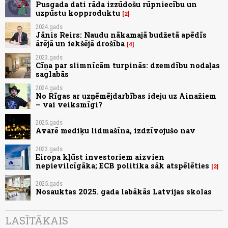
Pusgada dati rāda izzūdošu rūpniecību un
uzpūstu kopproduktu
2
2024.gads
Jānis Reirs: Naudu nākamajā budžetā apēdīs
ārējā un iekšējā drošība
4
2023.gads
Cīņa par slimnīcām turpinās: dzemdību nodaļas
saglabās
2024.gads
No Rīgas ar uzņēmējdarbības ideju uz Ainažiem
– vai veiksmīgi?
2025.gads
Avarē mediķu lidmašīna, izdzīvojušo nav
2023.gads
Eiropa kļūst investoriem aizvien
nepievilcīgāka; ECB politika sāk atspēlēties
2
2025.gads
Nosauktas 2025. gada labākās Latvijas skolas
LASĪTĀKAIS