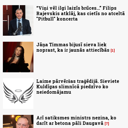
“Viņi vēl ilgi laizīs brūces...” Filips
Rajevskis atklāj, kas cietīs no atceltā
"Pitbull" koncerta
Jāņa Timmas bijusī sieva liek
noprast, ka ir jaunās attiecībās
1
Laime pārvēršas traģēdijā. Sieviete
Kuldīgas slimnīcā piedzīvo ko
neiedomājamu
Arī satiksmes ministrs nezina, ko
darīt ar betona pāli Daugavā
7