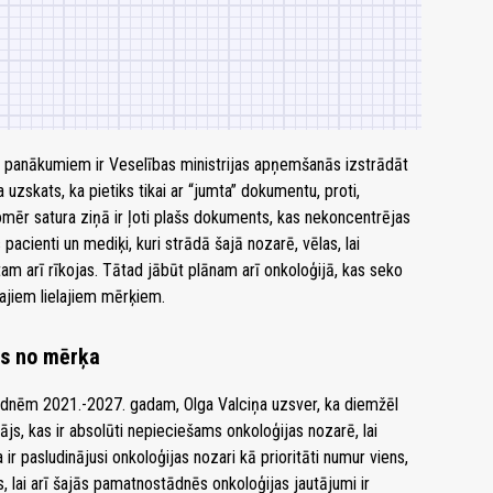
s panākumiem ir Veselības ministrijas apņemšanās izstrādāt
a uzskats, ka pietiks tikai ar “jumta” dokumentu, proti,
ēr satura ziņā ir ļoti plašs dokuments, kas nekoncentrējas
pacienti un mediķi, kuri strādā šajā nozarē, vēlas, lai
i tam arī rīkojas. Tātad jābūt plānam arī onkoloģijā, kas seko
ajiem lielajiem mērķiem.
es no mērķa
dnēm 2021.-2027. gadam, Olga Valciņa uzsver, ka diemžēl
ājs, kas ir absolūti nepieciešams onkoloģijas nozarē, lai
ir pasludinājusi onkoloģijas nozari kā prioritāti numur viens,
s, lai arī šajās pamatnostādnēs onkoloģijas jautājumi ir