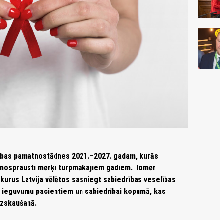
elības pamatnostādnes 2021.–2027. gadam, kurās
un nosprausti mērķi turpmākajiem gadiem. Tomēr
kurus Latvija vēlētos sasniegt sabiedrības veselības
t ieguvumu pacientiem un sabiedrībai kopumā, kas
izskaušanā.