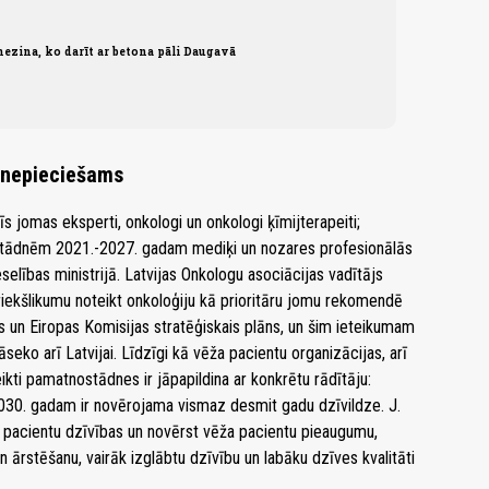
ezina, ko darīt ar betona pāli Daugavā
i nepieciešams
šīs jomas eksperti, onkologi un onkologi ķīmijterapeiti;
stādnēm 2021.-2027. gadam mediķi un nozares profesionālās
elības ministrijā. Latvijas Onkologu asociācijas vadītājs
priekšlikumu noteikt onkoloģiju kā prioritāru jomu rekomendē
s un Eiropas Komisijas stratēģiskais plāns, un šim ieteikumam
seko arī Latvijai. Līdzīgi kā vēža pacientu organizācijas, arī
ikti pamatnostādnes ir jāpapildina ar konkrētu rādītāju:
030. gadam ir novērojama vismaz desmit gadu dzīvildze. J.
za pacientu dzīvības un novērst vēža pacientu pieaugumu,
n ārstēšanu, vairāk izglābtu dzīvību un labāku dzīves kvalitāti