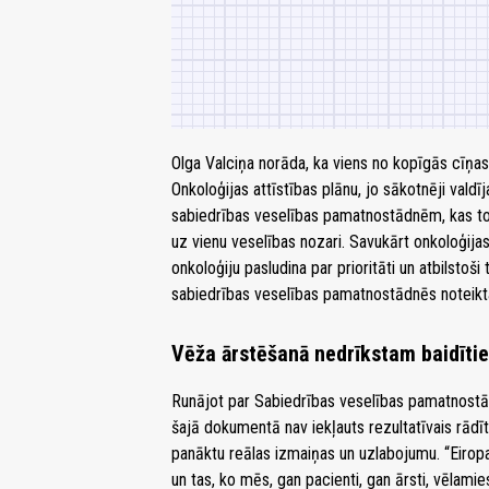
Olga Valciņa norāda, ka viens no kopīgās cīņa
Onkoloģijas attīstības plānu, jo sākotnēji valdīj
sabiedrības veselības pamatnostādnēm, kas tom
uz vienu veselības nozari. Savukārt onkoloģijas 
onkoloģiju pasludina par prioritāti un atbilstoš
sabiedrības veselības pamatnostādnēs noteikt
Vēža ārstēšanā nedrīkstam baidīti
Runājot par Sabiedrības veselības pamatnostā
šajā dokumentā nav iekļauts rezultatīvais rādīt
panāktu reālas izmaiņas un uzlabojumu. “Eiropa 
un tas, ko mēs, gan pacienti, gan ārsti, vēlamie