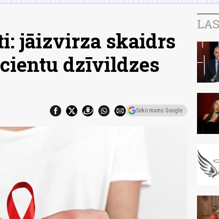
LAS
i: jāizvirza skaidrs
cientu dzīvildzes
Seko mums Google