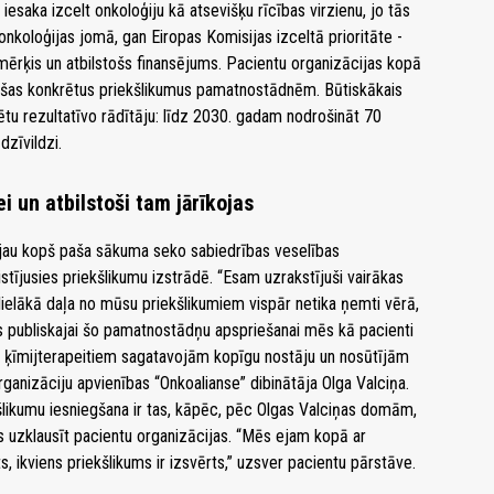
iesaka izcelt onkoloģiju kā atsevišķu rīcības virzienu, jo tās
 onkoloģijas jomā, gan Eiropas Komisijas izceltā prioritāte -
 mērķis un atbilstošs finansējums. Pacientu organizācijas kopā
ušas konkrētus priekšlikumus pamatnostādnēm. Būtiskākais
rētu rezultatīvo rādītāju: līdz 2030. gadam nodrošināt 70
zīvildzi.
ei un atbilstoši tam jārīkojas
 jau kopš paša sākuma seko sabiedrības veselības
istījusies priekšlikumu izstrādē. “Esam uzrakstījuši vairākas
lielākā daļa no mūsu priekšlikumiem vispār netika ņemti vērā,
es publiskajai šo pamatnostādņu apspriešanai mēs kā pacienti
 ķīmijterapeitiem sagatavojām kopīgu nostāju un nosūtījām
organizāciju apvienības “Onkoalianse” dibinātāja Olga Valciņa.
šlikumu iesniegšana ir tas, kāpēc, pēc Olgas Valciņas domām,
s uzklausīt pacientu organizācijas. “Mēs ejam kopā ar
, ikviens priekšlikums ir izsvērts,” uzsver pacientu pārstāve.