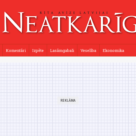
Komentāri
Izpēte
Lasāmgabali
Veselība
Ekonomika