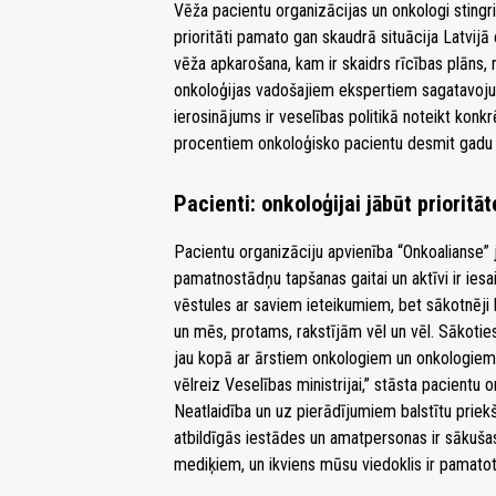
Vēža pacientu organizācijas un onkologi stingri 
prioritāti pamato gan skaudrā situācija Latvijā
vēža apkarošana, kam ir skaidrs rīcības plāns,
onkoloģijas vadošajiem ekspertiem sagatavoj
ierosinājums ir veselības politikā noteikt konk
procentiem onkoloģisko pacientu desmit gadu d
Pacienti: onkoloģijai jābūt prioritāt
Pacientu organizāciju apvienība “Onkoalianse”
pamatnostādņu tapšanas gaitai un aktīvi ir iesa
vēstules ar saviem ieteikumiem, bet sākotnēji 
un mēs, protams, rakstījām vēl un vēl. Sākoti
jau kopā ar ārstiem onkologiem un onkologiem
vēlreiz Veselības ministrijai,” stāsta pacientu 
Neatlaidība un uz pierādījumiem balstītu priek
atbildīgās iestādes un amatpersonas ir sākuša
mediķiem, un ikviens mūsu viedoklis ir pamatots