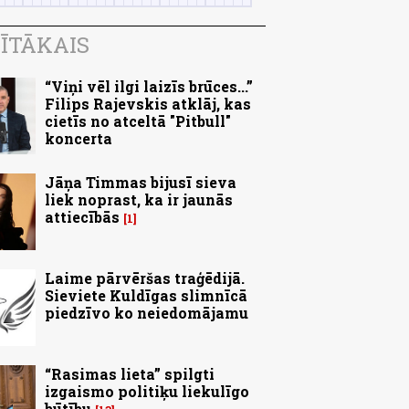
ĪTĀKAIS
“Viņi vēl ilgi laizīs brūces...”
Filips Rajevskis atklāj, kas
cietīs no atceltā "Pitbull"
koncerta
Jāņa Timmas bijusī sieva
liek noprast, ka ir jaunās
attiecībās
1
Laime pārvēršas traģēdijā.
Sieviete Kuldīgas slimnīcā
piedzīvo ko neiedomājamu
“Rasimas lieta” spilgti
izgaismo politiķu liekulīgo
būtību