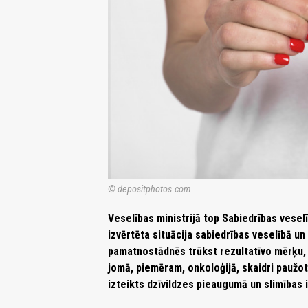
© depositphotos.com
Veselības ministrijā top Sabiedrības ves
izvērtēta situācija sabiedrības veselībā 
pamatnostādnēs trūkst rezultatīvo mērķu, 
jomā, piemēram, onkoloģijā, skaidri paužo
izteikts dzīvildzes pieaugumā un slimības 