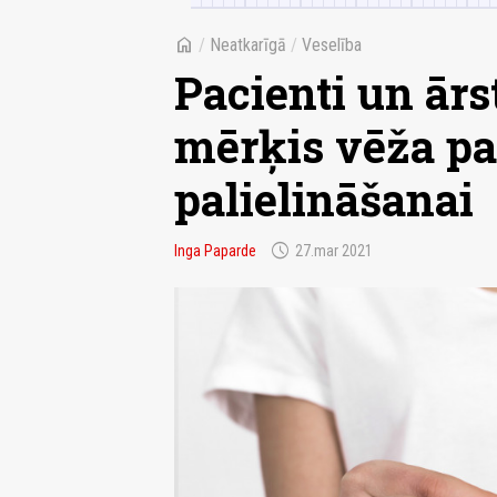
home
/
Neatkarīgā
/
Veselība
Pacienti un ārst
mērķis vēža pa
palielināšanai
schedule
Inga Paparde
27.mar 2021