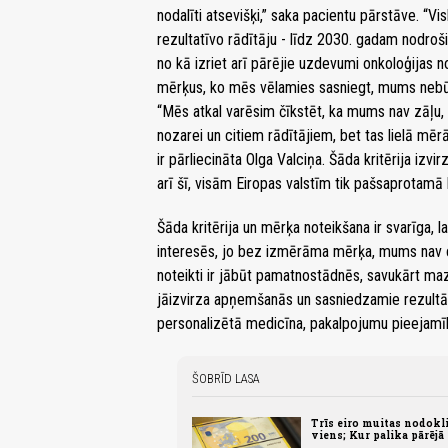
nodalīti atsevišķi,” saka pacientu pārstāve. “V
rezultatīvo rādītāju - līdz 2030. gadam nodro
no kā izriet arī pārējie uzdevumi onkoloģijas n
mērķus, ko mēs vēlamies sasniegt, mums nebūs 
“Mēs atkal varēsim čīkstēt, ka mums nav zāļu,
nozarei un citiem rādītājiem, bet tas lielā mēr
ir pārliecināta Olga Valciņa. Šāda kritērija izvi
arī šī, visām Eiropas valstīm tik pašsaprotamā l
Šāda kritērija un mērķa noteikšana ir svarīga, l
interesēs, jo bez izmērāma mērķa, mums nav ce
noteikti ir jābūt pamatnostādnēs, savukārt ma
jāizvirza apņemšanās un sasniedzamie rezultāt
personalizētā medicīna, pakalpojumu pieejamība
ŠOBRĪD LASA
Trīs eiro muitas nodoklis
viens; Kur palika pārējā