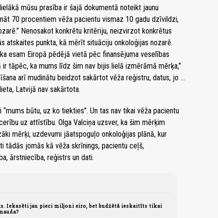
islielākā mūsu prasība ir šajā dokumentā noteikt jaunu
šināt 70 procentiem vēža pacientu vismaz 10 gadu dzīvildzi,
ozarē.” Nenosakot konkrētu kritēriju, neizvirzot konkrētus
atskaites punkta, kā mērīt situāciju onkoloģijas nozarē.
 ka esam Eiropā pēdējā vietā pēc finansējuma veselības
ā ir tāpēc, ka mums līdz šim nav bijis lielā izmērāmā mērķa,”
rzīšana arī mudinātu beidzot sakārtot vēža reģistru, datus, jo …
ieta, Latvijā nav sakārtota.
ai “mums būtu, uz ko tiekties”. Un tas nav tikai vēža pacientu
rību uz attīstību. Olga Valciņa uzsver, ka šim mērķim
zāki mērķi, uzdevumi jāatspoguļo onkoloģijas plānā, kur
i tādās jomās kā vēža skrīnings, pacientu ceļš,
, ārstniecība, reģistrs un dati.
. Iekasēti jau pieci miljoni eiro, bet budžētā ieskaitīts tikai
 nauda?