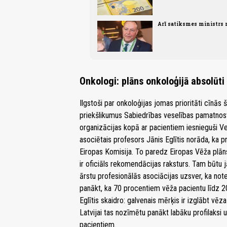
Arī satiksmes ministrs n
Onkologi: plāns onkoloģijā absolūt
Ilgstoši par onkoloģijas jomas prioritāti cīnās 
priekšlikumus Sabiedrības veselības pamatno
organizācijas kopā ar pacientiem iesnieguši Ves
asociētais profesors Jānis Eglītis norāda, ka 
Eiropas Komisija. To paredz Eiropas Vēža plān
ir oficiāls rekomendācijas raksturs. Tam būtu jā
ārstu profesionālās asociācijas uzsver, ka note
panākt, ka 70 procentiem vēža pacientu līdz 2
Eglītis skaidro: galvenais mērķis ir izglābt vē
Latvijai tas nozīmētu panākt labāku profilaksi u
pacientiem.