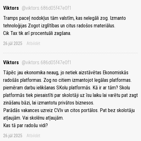
Viktors
@viktors.686d05f47e0f1
Tramps paceļ nodokļus tām valstīm, kas nelegāli zog. Izmanto
tehnoloģijas Zogot izglītības un citus radošos materiālus.
Cik Tax tik arī procentuāli zagšana.
26.jūl 2025
Atbildēt
Viktors
@viktors.686d05f47e0f1
Tāpēc jau ekonomika neaug, jo netiek aizstāvētas Ekonomiskās
radošās platformas. Zog no citiem izmantojot legālas platformas.
piemēram darbu ielikšanas SKolu platformās. Kā ir ar tām? Skolu
platformās tiek piesaistīti par skolotāji uz īsu laiku lai varētu pat zagt
zināšanu bāzi, lai izmantotu privātos biznesos.
Parādās vakances uzreiz CV.lv un citos portālos. Pat bez skolotāju
atļaujām. Vai skolēnu atļaujām.
Kas tā par radošu vidi?
26.jūl 2025
Atbildēt