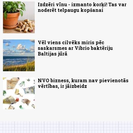
Izdzēri vīnu - izmanto korķi! Tas var
noderēt telpaugu kopšanai
Vēl viens cilvēks miris pēc
saskarsmes ar Vibrio baktēriju
Baltijas jūrā
NVO bizness, kuram nav pievienotās
vērtības, ir jāizbeidz