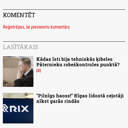
KOMENTĒT
Reģistrējies, lai pievienotu komentāru
LASĪTĀKAIS
Kādas īsti bija tehniskās ķibeles
Pāternieku robežkontroles punktā?
2
"Pilnīgs haoss!" Rīgas lidostā ceļotāji
nīkst garās rindās