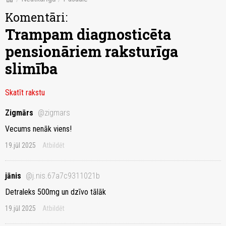
Komentāri:
Trampam diagnosticēta
pensionāriem raksturīga
slimība
Skatīt rakstu
Zigmārs
@zigmars
Vecums nenāk viens!
19.jūl 2025
Atbildēt
jānis
@j.nis.67a7c9311021b
Detraleks 500mg un dzīvo tālāk
19.jūl 2025
Atbildēt