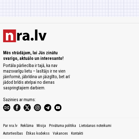
Mēs strādājam, lai Jūs zinātu
svarīgo, aktuālo un interesanto!
Portāla pārliecība ir tajā, ka nav
mazsvarīgu lietu – lasītājs ir ne vien
jāinformē, jābrīdina un jāizglīto, bet arī
jādod brīdis atelpai no dienas
saspringtajiem darbiem.
Sazinies ar mums:
Par nra.lv
Reklāma
Misija
Privātuma politika
Lietošanas noteikumi
Autortiesības
Ētikas kodekss
Vakances
Kontakti