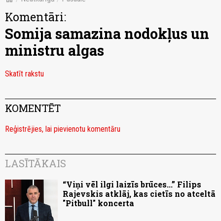
Komentāri:
Somija samazina nodokļus un
ministru algas
Skatīt rakstu
KOMENTĒT
Reģistrējies, lai pievienotu komentāru
LASĪTĀKAIS
“Viņi vēl ilgi laizīs brūces...” Filips
Rajevskis atklāj, kas cietīs no atceltā
"Pitbull" koncerta