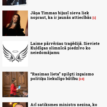
Jāņa Timmas bijusī sieva liek
noprast, ka ir jaunās attiecībās
1
Laime pārvēršas traģēdijā. Sieviete
Kuldīgas slimnīcā piedzīvo ko
neiedomājamu
“Rasimas lieta” spilgti izgaismo
politiķu liekulīgo būtību
10
Arī satiksmes ministrs nezina, ko