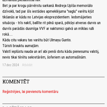
Bet ja par krogu pārvērstu sarkanā Andreja Upīša memoriālo
dzīvokli, tad par šīs iestādes apmeklējuma "naglu" varētu kļūt
tikšanās ar kādu no Latvijas eksprezidentiem. Iedomājieties
situāciju - trīs naktī, ballīte rit pilnā sparā, pēkšņi atveras durvis un
durvīs parādās dusmīga VVF ar naktsmici galvā un mīklas rulli
rokā.....
Kādu citu vakaru tas varētu būt Ulmaņu Guntis.
Tūristi brauktu aumaļām.
Valstī ieplūstu nauda un arī abi penši dotu kādu pienesumu valstij,
nevis tikai tērētu sekretārēm, šoferiem un automašīnām.
17.dec 2024
Atbildēt
KOMENTĒT
Reģistrējies, lai pievienotu komentāru