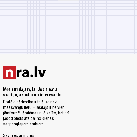
Mēs strādājam, lai Jūs zinātu
svarīgo, aktuālo un interesanto!
Portāla pārliecība ir tajā, ka nav
mazsvarīgu lietu – lasītājs ir ne vien
jāinformē, jābrīdina un jāizglīto, bet arī
jādod brīdis atelpai no dienas
saspringtajiem darbiem.
Sazinies ar mums: