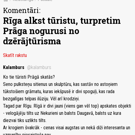
Komentāri:
Rīga alkst tūristu, turpretim
Prāga nogurusi no
dzērājtūrisma
Skatīt rakstu
Kalamburs
@kalamburs
Ko tie tūristi Prāgā skatās?
Seno pulksteņu sitienus un skulptūru, kas sastāv no astoņiem
tūkstošiem grāmatu, kuras iekšpusē ir divi spoguļi, kas rada
bezgalīgas telpas ilūziju. Vēl arī krodziņi.
Tagad par Rīgu. Rīgā ir divi jauni (viens gan vēl top) apskates objekti
- velogājēju tilts uz Nekurieni un balsts Daugavā, balsts uz kura
diezvai tiks uzlikts tilts.
Ar krogiem švakrāk - cenas visai augstas un nekā diži interesanta un
uzmanību piesaistoša nav.