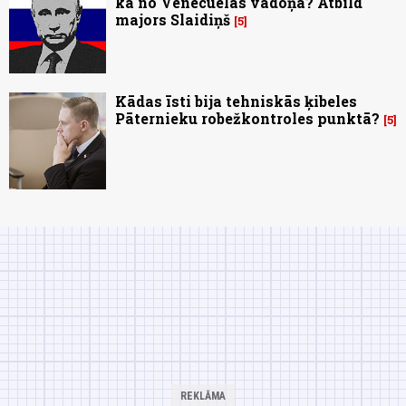
kā no Venecuēlas vadoņa? Atbild
majors Slaidiņš
5
Kādas īsti bija tehniskās ķibeles
Pāternieku robežkontroles punktā?
5