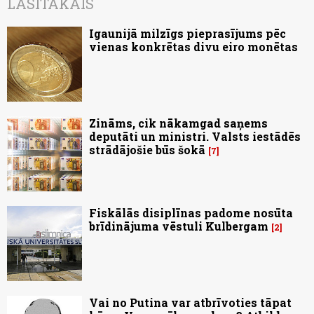
LASĪTĀKAIS
Igaunijā milzīgs pieprasījums pēc
vienas konkrētas divu eiro monētas
Zināms, cik nākamgad saņems
deputāti un ministri. Valsts iestādēs
strādājošie būs šokā
7
Fiskālās disiplīnas padome nosūta
brīdinājuma vēstuli Kulbergam
2
Vai no Putina var atbrīvoties tāpat