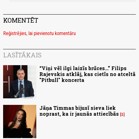
KOMENTĒT
Reģistrējies, lai pievienotu komentāru
LASĪTĀKAIS
“Viņi vēl ilgi laizīs brūces...” Filips
Rajevskis atklāj, kas cietīs no atceltā
"Pitbull" koncerta
Jāņa Timmas bijusī sieva liek
noprast, ka ir jaunās attiecībās
1