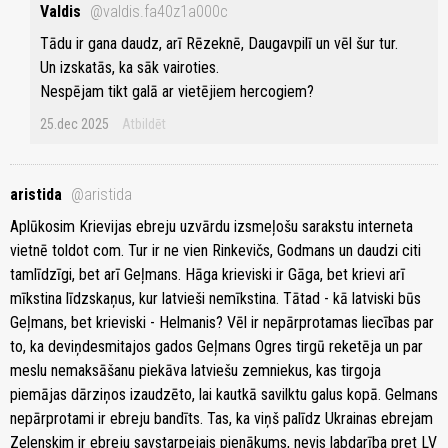
Valdis
@valdis.fa40z1a000c
Tādu ir gana daudz, arī Rēzeknē, Daugavpilī un vēl šur tur.
Un izskatās, ka sāk vairoties.
Nespējam tikt galā ar vietējiem hercogiem?
25.dec 2025
Atbildēt
aristida
@aristida
Aplūkosim Krievijas ebreju uzvārdu izsmeļošu sarakstu interneta
vietnē toldot com. Tur ir ne vien Rinkevičs, Godmans un daudzi citi
tamlīdzīgi, bet arī Geļmans. Hāga krieviski ir Gāga, bet krievi arī
mīkstina līdzskaņus, kur latvieši nemīkstina. Tātad - kā latviski būs
Geļmans, bet krieviski - Helmanis? Vēl ir nepārprotamas liecības par
to, ka deviņdesmitajos gados Geļmans Ogres tirgū reketēja un par
meslu nemaksāšanu piekāva latviešu zemniekus, kas tirgoja
piemājas dārziņos izaudzēto, lai kautkā savilktu galus kopā. Gelmans
nepārprotami ir ebreju bandīts. Tas, ka viņš palīdz Ukrainas ebrejam
Zelenskim ir ebreju savstarpejais pienākums, nevis labdarība pret LV