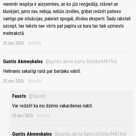
vienmēr iespēja ir aizņemties, un ko jūs reņģedāji, stāviet un
klusējiet, jums nav, nebija, nebūs izvēles, gribat redzēt patieso
vainīgo pie situācijas, paluriet spoguli, dīvānu eksperti. Šadu raksteli
uzcept, tas teksts nav vērts pat papīra uz kura tas tiek uzmests
melnrakstā.
25.dec 2025
Atbildēt
Guntis Akmeņkalns
@guntis.akme.kalns.665ebe9481fed
Helmanis sakarīgi runā par bardaku valstī.
25.dec 2025
Atbildēt
Fausts
@fausts
Var redzēt ka esi dzimis vakardienas naktī.
25.dec 2025
Atbildēt
Guntis Akmeņkalns
@guntis.akme.kalns.665ebe9481fed