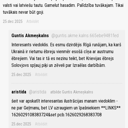
valsti vai latviešu tautu. Gamelut hasadim. Palīdzība tuvākajam. Tikai
tuvākais nevar būt goji.
25.dec 2025
Atbildēt
Guntis Akmeņkalns
@guntis.akme.kalns.665ebe9481fed
Interesants viedoklis. Es esmu dzird­ējis Rīgā runājam, ka karš
Ukrain­ā ir rietumu ēbreju vienmēr eso­šā cīņa ar austrumu
ēbrejiem. Vai tas ir tā es nezinu teikt, bet Krievijas ēbrejs
Solovjovs spļauj piķi un zēveli par Izraēlas darbībām.
25.dec 2025
Atbildēt
aristida
@aristida
atbilde Guntis Akmeņkalns
šeit var apskatīt interesantas ilustrācijas manam viedoklim -
ne par Geļmanu, bet LV uzraugiem un īpašniekiem **LINKS**
1626029108383724&set pcb.1626029268383708
25.dec 2025
Atbildēt