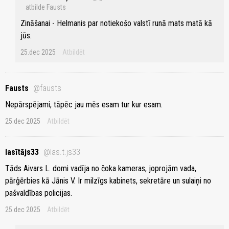
atbilde Fausts
Zināšanai - Helmanis par notiekošo valstī runā mats matā kā
jūs.
25.dec 2025
Atbildēt
Fausts
@fausts
Nepārspējami, tāpēc jau mēs esam tur kur esam.
25.dec 2025
Atbildēt
lasītājs33
@las.t.js33
Tāds Aivars L. domi vadīja no čoka kameras, joprojām vada,
pārģērbies kā Jānis V. Ir milzīgs kabinets, sekretāre un sulaiņi no
pašvaldības policijas.
25.dec 2025
Atbildēt