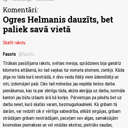
Komentāri:
Ogres Helmanis dauzīts, bet
paliek savā vietā
Skatīt rakstu
Fausts
@fausts
Tīrākais pasūtījuma raksts, svētais mesija, sprādziens bija gandrīz
kilometra attālumā, ko tad vaņkas tur nometa atomeni, cietējs. Kāda
jēga no tāda kurš nestrādā, ir divu veidu līdēji vieni ūdenslīdēji un
otri, izdomājiet paši. Ciks tad mēnešus jau nepilda tiešos darba
pienākumus, kas ta par slimīgu tāda, akūta alerģija uz darbu, normāla
kantori jau būtu izšauts ārā kā korķis. Pārvietojas pa pilsētu bet uz
darbu neiet, kurš skatās varam, bezmugurkaulnieki. Kā gribam tā
darām, var redzēt cik ir vērtīga sabiedrība, atklāti ņirgājas, gribam
strādājam gribam nestrādājam, paceļam sev algas, samaksājām
kosmiskas piemaksas un vel visādas ekstras, pietrūks naudas,