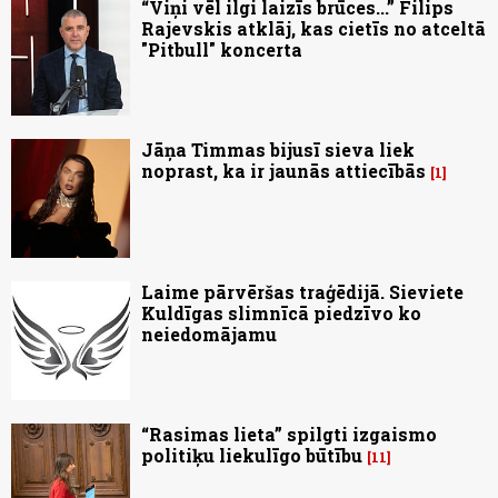
“Viņi vēl ilgi laizīs brūces...” Filips
Rajevskis atklāj, kas cietīs no atceltā
"Pitbull" koncerta
Jāņa Timmas bijusī sieva liek
noprast, ka ir jaunās attiecībās
1
Laime pārvēršas traģēdijā. Sieviete
Kuldīgas slimnīcā piedzīvo ko
neiedomājamu
“Rasimas lieta” spilgti izgaismo
politiķu liekulīgo būtību
11