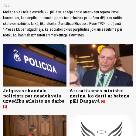
7:30
Mežaparka Lielajā estrādē 29. jūlijā vajadzēja notikt amerikāņu repera Pitbull
koncertam, kas nepilnu diennakti pirms tam tehnisku problēmu dēļ, kas radās
skatuves uzbūves laikā, tika atcelts. Žurnāliste Elizabete Puče TV24 raidījumā
“Preses klubs” atgādināja, ka sociālos tīklus pārpludina joki un sašutums par
notikušo, kas tiek izmantoti arī mārketinga aktivitātēs.
Jelgavas skandāls:
Arī satiksmes ministrs
policists par neadekvātu
nezina, ko darīt ar betona
uzvedību atlaists no darba
pāli Daugavā
6
1