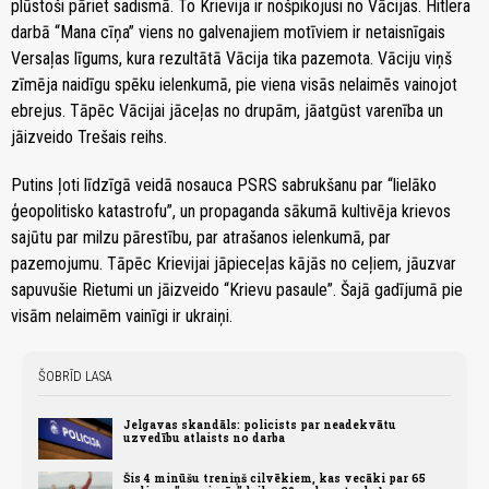
plūstoši pāriet sadismā. To Krievija ir nošpikojusi no Vācijas. Hitlera
darbā “Mana cīņa” viens no galvenajiem motīviem ir netaisnīgais
Versaļas līgums, kura rezultātā Vācija tika pazemota. Vāciju viņš
zīmēja naidīgu spēku ielenkumā, pie viena visās nelaimēs vainojot
ebrejus. Tāpēc Vācijai jāceļas no drupām, jāatgūst varenība un
jāizveido Trešais reihs.
Putins ļoti līdzīgā veidā nosauca PSRS sabrukšanu par “lielāko
ģeopolitisko katastrofu”, un propaganda sākumā kultivēja krievos
sajūtu par milzu pārestību, par atrašanos ielenkumā, par
pazemojumu. Tāpēc Krievijai jāpieceļas kājās no ceļiem, jāuzvar
sapuvušie Rietumi un jāizveido “Krievu pasaule”. Šajā gadījumā pie
visām nelaimēm vainīgi ir ukraiņi.
ŠOBRĪD LASA
Jelgavas skandāls: policists par neadekvātu
uzvedību atlaists no darba
Šis 4 minūšu treniņš cilvēkiem, kas vecāki par 65