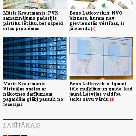
Māris Krautmanis: PVN
Bens Latkovskis: NVO
samazinājums padarījis
bizness, kuram nav
pārtiku lētāku, bet uzpeld
pievienotās vērtības, ir
citas problēmas
jāizbeidz
6
Māris Krautmanis:
Bens Latkovskis: Igauņi
Virtuālas spēles ar
tēlo muļķīšus un gaida, kad
nākotnes darījumiem
jaunā Latvijas valdība
pagaidām glābj pasauli no
teiks savu vārdu
3
recesijas
LASĪTĀKAIS