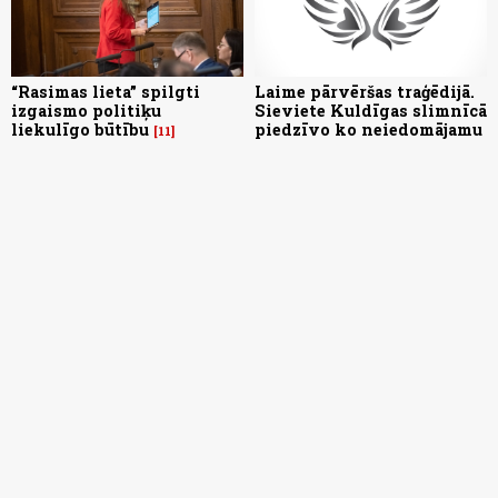
“Rasimas lieta” spilgti
Laime pārvēršas traģēdijā.
izgaismo politiķu
Sieviete Kuldīgas slimnīcā
liekulīgo būtību
piedzīvo ko neiedomājamu
11