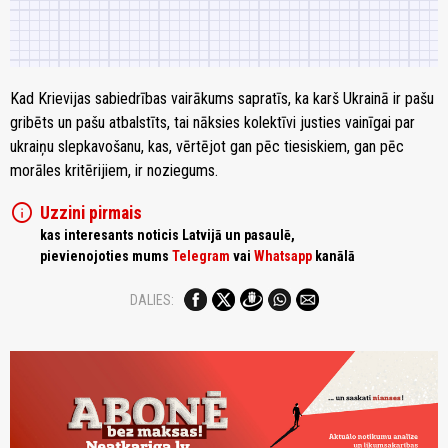
Kad Krievijas sabiedrības vairākums sapratīs, ka karš Ukrainā ir pašu
gribēts un pašu atbalstīts, tai nāksies kolektīvi justies vainīgai par
ukraiņu slepkavošanu, kas, vērtējot gan pēc tiesiskiem, gan pēc
morāles kritērijiem, ir noziegums.
info
Uzzini pirmais
kas interesants noticis Latvijā un pasaulē,
pievienojoties mums
Telegram
vai
Whatsapp
kanālā
DALIES: