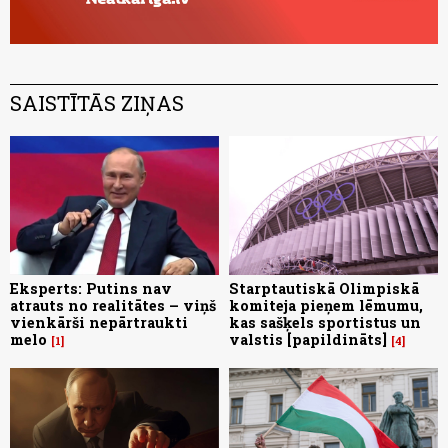
SAISTĪTĀS ZIŅAS
Eksperts: Putins nav
Starptautiskā Olimpiskā
atrauts no realitātes – viņš
komiteja pieņem lēmumu,
vienkārši nepārtraukti
kas sašķels sportistus un
melo
valstis [papildināts]
1
4