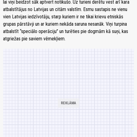
lai viņi beidzot sāk aptvert notikušo. Uz turieni derētu vest arī kara
atbalstītājus no Latvijas un citām valstīm. Esmu sastapis ne vienu
vien Latvijas iedzīvotāju, starp kuriem ir ne tikai krievu etniskās
grupas pārstāvji un ar kuriem nekāda saruna nesanāk. Viņi turpina
atbalstīt “speciālo operāciju” un turēties pie dogmām kā suņi, kas
atgriežas pie saviem vēmekļiem.