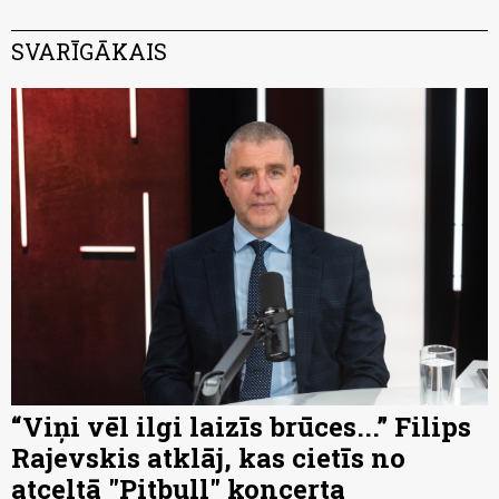
SVARĪGĀKAIS
“Viņi vēl ilgi laizīs brūces...” Filips
Rajevskis atklāj, kas cietīs no
atceltā "Pitbull" koncerta