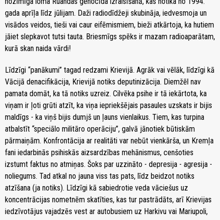
nozīmīga loma Ruandas genocīda izraisīšanā, kas notika no 1994.
gada aprīļa līdz jūlijam. Daži radiodīdžeji skubināja, iedvesmoja un
visādos veidos, tieši vai caur eifēmismiem, bieži atkārtoja, ka hutiem
jāiet slepkavot tutsi tauta. Briesmīgs spēks ir mazam radioaparātam,
kurā skan naida vārdi!
Līdzīgi “panākumi” tagad redzami Krievijā. Agrāk vai vēlāk, līdzīgi kā
Vācijā denacifikācija, Krievijā notiks deputinizācija. Diemžēl nav
pamata domāt, ka tā notiks uzreiz. Cilvēka psihe ir tā iekārtota, ka
viņam ir ļoti grūti atzīt, ka viņa iepriekšējais pasaules uzskats ir bijis
maldīgs - ka viņš bijis dumjš un ļauns vienlaikus. Tiem, kas turpina
atbalstīt “speciālo militāro operāciju”, galvā jānotiek būtiskām
pārmaiņām. Konfrontācija ar realitāti var nebūt vienkārša, un Kremļa
fani iedarbinās psihiskās aizsardzības mehānismus, cenšoties
izstumt faktus no atmiņas. Šoks par uzzināto - depresija - agresija -
noliegums. Tad atkal no jauna viss tas pats, līdz beidzot notiks
atzīšana (ja notiks). Līdzīgi kā sabiedrotie veda vāciešus uz
koncentrācijas nometnēm skatīties, kas tur pastrādāts, arī Krievijas
iedzīvotājus vajadzēs vest ar autobusiem uz Harkivu vai Mariupoli,