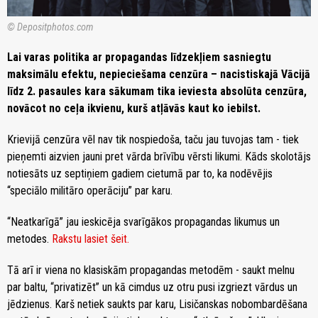
© Depositphotos.com
Lai varas politika ar propagandas līdzekļiem sasniegtu
maksimālu efektu, nepieciešama cenzūra – nacistiskajā Vācijā
līdz 2. pasaules kara sākumam tika ieviesta absolūta cenzūra,
novācot no ceļa ikvienu, kurš atļāvās kaut ko iebilst.
Krievijā cenzūra vēl nav tik nospiedoša, taču jau tuvojas tam - tiek
pieņemti aizvien jauni pret vārda brīvību vērsti likumi. Kāds skolotājs
notiesāts uz septiņiem gadiem cietumā par to, ka nodēvējis
“speciālo militāro operāciju” par karu.
“Neatkarīgā” jau ieskicēja svarīgākos propagandas likumus un
metodes.
Rakstu lasiet šeit.
Tā arī ir viena no klasiskām propagandas metodēm - saukt melnu
par baltu, “privatizēt” un kā cimdus uz otru pusi izgriezt vārdus un
jēdzienus. Karš netiek saukts par karu, Lisičanskas nobombardēšana