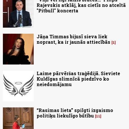
Rajevskis atklāj, kas cietīs no atceltā
"Pitbull" koncerta
Jāņa Timmas bijusī sieva liek
noprast, ka ir jaunās attiecībās
1
Laime pārvēršas traģēdijā. Sieviete
Kuldīgas slimnīcā piedzīvo ko
neiedomājamu
“Rasimas lieta” spilgti izgaismo
politiķu liekulīgo būtību
11