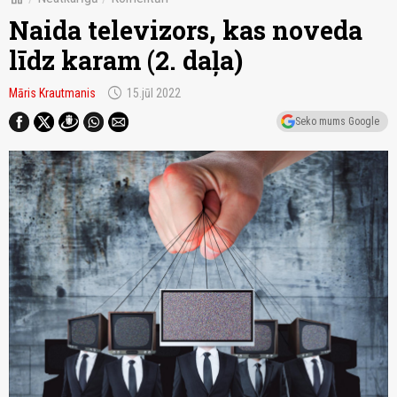
Naida televizors, kas noveda
līdz karam (2. daļa)
schedule
Māris Krautmanis
15.jūl 2022
Seko mums Google