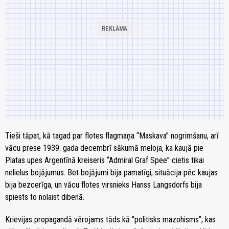
Tieši tāpat, kā tagad par flotes flagmaņa “Maskava” nogrimšanu, arī
vācu prese 1939. gada decembrī sākumā meloja, ka kaujā pie
Platas upes Argentīnā kreiseris “Admiral Graf Spee” cietis tikai
nelielus bojājumus. Bet bojājumi bija pamatīgi, situācija pēc kaujas
bija bezcerīga, un vācu flotes virsnieks Hanss Langsdorfs bija
spiests to nolaist dibenā.
Krievijas propagandā vērojams tāds kā “politisks mazohisms”, kas