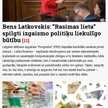
Bens Latkovskis: “Rasimas lieta”
spilgti izgaismo politiķu liekulīgo
būtību
11
Latgales vēlēšanu apgabala “Progresīvo” (PRO) deputātu kandidātu saraksta pirmā
numura – Leilas Rasimas – sapīšanās skaidrojumos par saviem nekustamajiem
īpašumiem un saņemtajām kompensācijām zīmīgas ar to šķietamo vientiesību, kāda
raksturīga paštaisniem cilvēkiem, kuri ir nesatricināmi pārliecināti par savu
godaprātu, labajiem nodomiem un pašiedomāto nimbu virs galvas. Tāpēc, viņuprāt,
viss, ko viņi dara, ir taisnīgs un apgarots, bet visi, kas viņiem kaut ko pārmet –
nekrietni nelieši, ļaundari, kas pasaulei (tas ir, viņiem) novēl tikai sliktu.