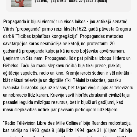
gadiem, "pagriezīs" laiku 20 gadus atpakaļ
Propaganda ir bijusi vienmēr un visos laikos - jau antīkajā senatnē.
Vārds “propaganda” pirmo reizi fiksēts1622. gadā pāvesta Gregora
darbā “Ticības izplatības kongregācija”. Propagandas metodes
savstarpējos karos nesmādēja ne katoļi, ne protestanti. 20.
gadsimtā propaganda kalpoja kā ierocis boļševiku apvērsumam,
Ļeņinam un Staļinam. Propagandu līdz pat pilnībai izkopa Hitlers un
Gēbelss. Taču šo masu slepkavu rīcībā bija tikai prese, plakāti,
aģitācija sapulcēs, radio un kino. Kremļa ieroči šodien ir vēl niknāki -
klāt nākusi televīzija un digitālie rīki. Tēlaini izsakoties, pasaku
Ivanuška Duračoks jāja uz krāsns, bet tagad viņš ir jājis ar televizoru
un nobraucis līdz karam. Krievija savā hibrīduzbrukumā civilizētajai
pasaulei iegulda milzīgus resursus, bet ir bijuši arī gadījumi, kad
masu slepkavības notiek par pavisam pieticīgiem līdzekļiem.
“Radio Télévision Libre des Mille Collines” bija Ruandas radiostacija,
kas raidīja no 1993. gada 8. jūlija līdz 1994. gada 31. jūlijam. Tai bija