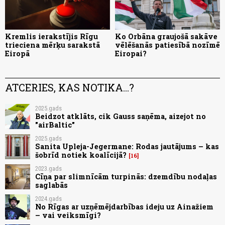
Kremlis ierakstījis Rīgu
Ko Orbāna graujošā sakāve
trieciena mērķu sarakstā
vēlēšanās patiesībā nozīmē
Eiropā
Eiropai?
ATCERIES, KAS NOTIKA...?
2025.gads
Beidzot atklāts, cik Gauss saņēma, aizejot no
"airBaltic"
2025.gads
Sanita Upleja-Jegermane: Rodas jautājums – kas
šobrīd notiek koalīcijā?
16
2023.gads
Cīņa par slimnīcām turpinās: dzemdību nodaļas
saglabās
2024.gads
No Rīgas ar uzņēmējdarbības ideju uz Ainažiem
– vai veiksmīgi?