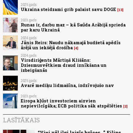
2025.gads
Ukraina steidzami grib palaist savu DOGE
13
2023.gads
Runas ir, darbu maz – kā Saūda Arābijā sprieda
par karu Ukrainā
2024.gads
Jānis Reirs: Naudu nākamajā budžetā apēdīs
ārējā un iekšējā drošība
4
2024.gads
Virsdiriģents Mārtiņš Klišāns:
Dziesmusvētkiem draud iznīkšana un
izbeigšanās
2025.gads
Avarē mediķu lidmašīna, izdzīvojušo nav
2023.gads
Eiropa kļūst investoriem aizvien
nepievilcīgāka; ECB politika sāk atspēlēties
2
LASĪTĀKAIS
“Viņi vēl ilgi laizīs brūces...” Filips