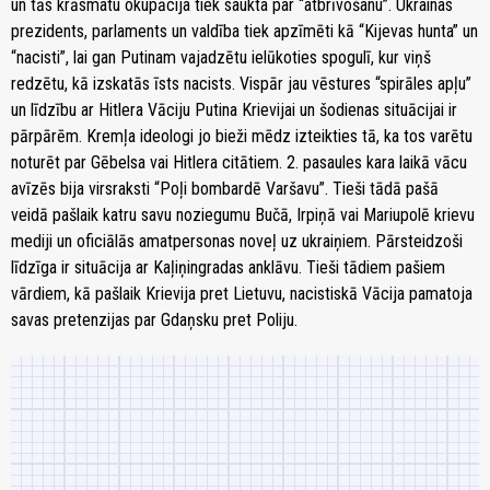
un tās krāsmatu okupācija tiek saukta par “atbrīvošanu”. Ukrainas
prezidents, parlaments un valdība tiek apzīmēti kā “Kijevas hunta” un
“nacisti”, lai gan Putinam vajadzētu ielūkoties spogulī, kur viņš
redzētu, kā izskatās īsts nacists. Vispār jau vēstures “spirāles apļu”
un līdzību ar Hitlera Vāciju Putina Krievijai un šodienas situācijai ir
pārpārēm. Kremļa ideologi jo bieži mēdz izteikties tā, ka tos varētu
noturēt par Gēbelsa vai Hitlera citātiem. 2. pasaules kara laikā vācu
avīzēs bija virsraksti “Poļi bombardē Varšavu”. Tieši tādā pašā
veidā pašlaik katru savu noziegumu Bučā, Irpiņā vai Mariupolē krievu
mediji un oficiālās amatpersonas noveļ uz ukraiņiem. Pārsteidzoši
līdzīga ir situācija ar Kaļiņingradas anklāvu. Tieši tādiem pašiem
vārdiem, kā pašlaik Krievija pret Lietuvu, nacistiskā Vācija pamatoja
savas pretenzijas par Gdaņsku pret Poliju.