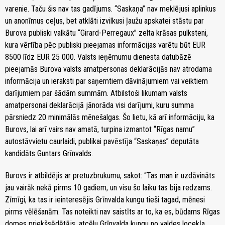
varenie. Taču šis nav tas gadījums. “Saskaņa” nav meklējusi aplinkus
un anonīmus ceļus, bet atklāti izvilkusi ļaužu apskatei stāstu par
Burova publiski valkātu “Girard-Perregaux” zelta krāsas pulksteni,
kura vērtība pēc publiski pieejamas informācijas varētu būt EUR
8500 līdz EUR 25 000. Valsts ieņēmumu dienesta datubāzē
pieejamās Burova valsts amatpersonas deklarācijās nav atrodama
informācija un ieraksti par saņemtiem dāvinājumiem vai veiktiem
darījumiem par šādām summām. Atbilstoši likumam valsts
amatpersonai deklarācijā jānorāda visi darījumi, kuru summa
pārsniedz 20 minimālās mēnešalgas. Šo lietu, kā arī informāciju, ka
Burovs, lai arī vairs nav amatā, turpina izmantot “Rīgas namu”
autostāvvietu caurlaidi, publikai pavēstīja “Saskaņas” deputāta
kandidāts Guntars Grīnvalds.
Burovs ir atbildējis ar pretuzbrukumu, sakot: “Tas man ir uzdāvināts
jau vairāk nekā pirms 10 gadiem, un visu šo laiku tas bija redzams.
Zīmīgi, ka tas ir ieinteresējis Grīnvalda kungu tieši tagad, mēnesi
pirms vēlēšanām. Tas noteikti nav saistīts ar to, ka es, būdams Rīgas
domes priekšsēdētājs, atcēlu Grīnvalda kungu no valdes locekļa