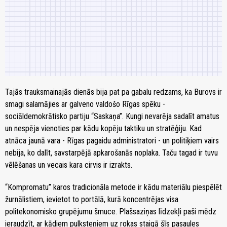
Tajās trauksmainajās dienās bija pat pa gabalu redzams, ka Burovs ir
smagi salamājies ar galveno valdošo Rīgas spēku -
sociāldemokrātisko partiju “Saskaņa”. Kungi nevarēja sadalīt amatus
un nespēja vienoties par kādu kopēju taktiku un stratēģiju. Kad
atnāca jaunā vara - Rīgas pagaidu administratori - un politiķiem vairs
nebija, ko dalīt, savstarpējā apkarošanās noplaka. Taču tagad ir tuvu
vēlēšanas un vecais kara cirvis ir izrakts.
“Kompromatu” karos tradicionāla metode ir kādu materiālu piespēlēt
žurnālistiem, ievietot to portālā, kurā koncentrējas visa
politekonomisko grupējumu šmuce. Plašsaziņas līdzekļi paši mēdz
ieraudzīt, ar kādiem pulksteņiem uz rokas staigā šīs pasaules