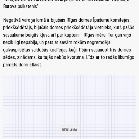
Burova pulkstenis”.
Negatīvā varoņa lomā ir bijušais Rīgas domes Īpašumu komitejas
priekšsēdētājs, bijušais domes priekšsēdētāja vietnieks, kurš pašās
sasaukuma beigās kļuva arī par kapteini - Rīgas mēru. Tur gan viņš
necik ilgi nepabija, un pats ar savām rokām nogremdēja
galvaspilsētas valdošās koalīcijas kuģi, tīšām sasaucot trīs domes
sēdes, zinādams, ka tajās nebūs kvoruma. Līdz ar to radās likumīgs
pamats domi atlaist.