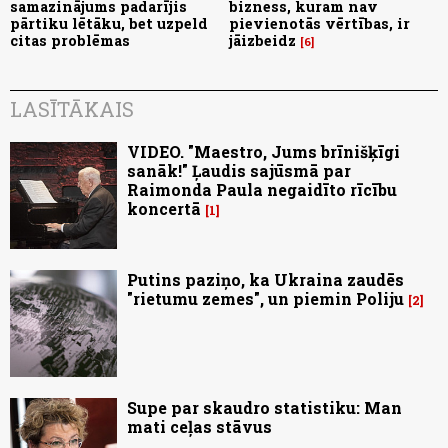
samazinājums padarījis
bizness, kuram nav
pārtiku lētāku, bet uzpeld
pievienotās vērtības, ir
citas problēmas
jāizbeidz
6
LASĪTĀKAIS
VIDEO. "Maestro, Jums brīnišķīgi
sanāk!" Ļaudis sajūsmā par
Raimonda Paula negaidīto rīcību
koncertā
1
Putins paziņo, ka Ukraina zaudēs
"rietumu zemes", un piemin Poliju
2
Supe par skaudro statistiku: Man
mati ceļas stāvus