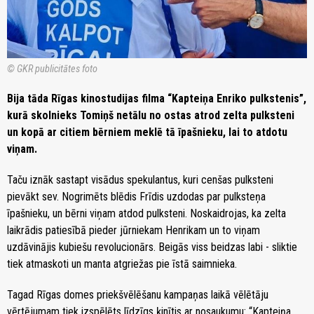
© GKR publicitātes foto
Bija tāda Rīgas kinostudijas filma “Kapteiņa Enriko pulkstenis”,
kurā skolnieks Tomiņš netālu no ostas atrod zelta pulksteni
un kopā ar citiem bērniem meklē tā īpašnieku, lai to atdotu
viņam.
Taču iznāk sastapt visādus spekulantus, kuri cenšas pulksteni
pievākt sev. Nogrimēts blēdis Frīdis uzdodas par pulksteņa
īpašnieku, un bērni viņam atdod pulksteni. Noskaidrojas, ka zelta
laikrādis patiesībā pieder jūrniekam Henrikam un to viņam
uzdāvinājis kubiešu revolucionārs. Beigās viss beidzas labi - sliktie
tiek atmaskoti un manta atgriežas pie īstā saimnieka.
Tagad Rīgas domes priekšvēlēšanu kampaņas laikā vēlētāju
vērtējumam tiek izspēlēts līdzīgs ķinītis ar nosaukumu: “Kapteiņa