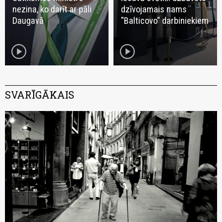
nezina, ko darīt ar pāli
dzīvojamais nams
Daugavā
"Balticovo" darbiniekiem
play_circle
play_circle
SVARĪGĀKAIS