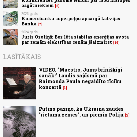
Konkurences padome lēmusi par labu Mārupes
bagātniekiem
6
2023.gads
Komercbanku superpeļņu apsargā Latvijas
Banka
7
2024.gads
Juris Ozoliņš: Bez lēta stabilas enerģijas avota
par zemām elektrības cenām jāaizmirst
16
LASĪTĀKAIS
VIDEO. "Maestro, Jums brīnišķīgi
sanāk!" Ļaudis sajūsmā par
Raimonda Paula negaidīto rīcību
koncertā
1
Putins paziņo, ka Ukraina zaudēs
"rietumu zemes", un piemin Poliju
2