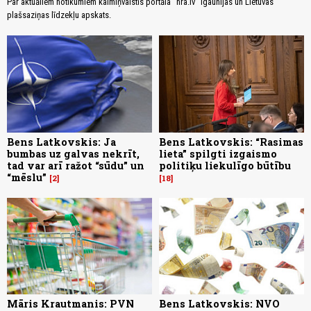
Par aktuāliem notikumiem kaimiņvalstīs portāla “nra.lv” Igaunijas un Lietuvas
plašsaziņas līdzekļu apskats.
Bens Latkovskis: Ja
Bens Latkovskis: “Rasimas
bumbas uz galvas nekrīt,
lieta” spilgti izgaismo
tad var arī ražot “sūdu” un
politiķu liekulīgo būtību
“mēslu”
2
18
Māris Krautmanis: PVN
Bens Latkovskis: NVO