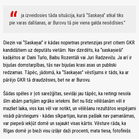
ja izveidosies tāda situācija, kurā “Saskaņa” atkal tiks
pie varas dalīšanas, ar Burovu tā pie viena galda nesēdīsies.
Diezin vai “Saskaņai” ir kādas nopietnas pretenzijas pret citiem GKR
kandidātiem uz deputātu vietām. Nav dzirdēts, ka “saskaņieši”
kašķētos ar Daini Turlo, Baibu Rozentāli vai Juri Radzeviču. Ja arī ir
bijušas domstarpības, tās nav bijušas krasi asas un publiski
redzamas. Tāpēc, jādomā, ka “Saskaņas” vēstījums ir tāds, ka ar
pārējo GKR tā draudzēsies, bet ne ar Burovu.
Šādas spēles ir ļoti sarežģītas, sevišķi jau tāpēc, ka reitingi nesola
šīm abām partijām agrāko ietekmi. Bet nu līdz vēlēšanām vēl ir
mazliet laika, viss kas vēl var notikt, un vēlēšanu rezultātos iespējami
visādi pārsteigumi - kādas sīkpartijas, kuras pašlaik nav pamanāmas,
var piepeši iekļūt domē un sajaukt visas kārtis. Vēsture rāda, ka
Rīgas domē jo bieži visu izšķir daži procenti, mata tiesa, fotofinišs.