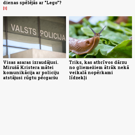
dienas spēlējās ar "Lego"?
1
Visas asaras izraudājusi.
Triks, kas atbrīvos dārzu
Mirušā Kristera mātei
no gliemežiem ātrāk nekā
komunikācija ar policiju
veikalā nopērkami
atstājusi rūgtu pēcgaršu
līdzekļi