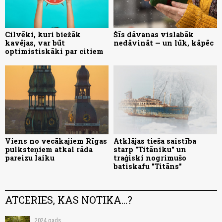
Cilvēki, kuri biežāk
Šīs dāvanas vislabāk
kavējas, var būt
nedāvināt — un lūk, kāpēc
optimistiskāki par citiem
Viens no vecākajiem Rīgas
Atklājas tieša saistība
pulksteņiem atkal rāda
starp "Titāniku" un
pareizu laiku
traģiski nogrimušo
batiskafu "Titāns"
ATCERIES, KAS NOTIKA...?
2024.gads