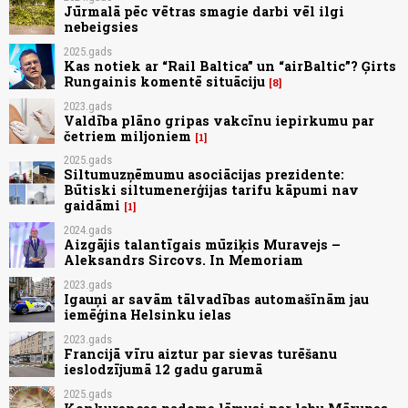
Jūrmalā pēc vētras smagie darbi vēl ilgi
nebeigsies
2025.gads
Kas notiek ar “Rail Baltica” un “airBaltic”? Ģirts
Rungainis komentē situāciju
8
2023.gads
Valdība plāno gripas vakcīnu iepirkumu par
četriem miljoniem
1
2025.gads
Siltumuzņēmumu asociācijas prezidente:
Būtiski siltumenerģijas tarifu kāpumi nav
gaidāmi
1
2024.gads
Aizgājis talantīgais mūziķis Muravejs –
Aleksandrs Sircovs. In Memoriam
2023.gads
Igauņi ar savām tālvadības automašīnām jau
iemēģina Helsinku ielas
2023.gads
Francijā vīru aiztur par sievas turēšanu
ieslodzījumā 12 gadu garumā
2025.gads