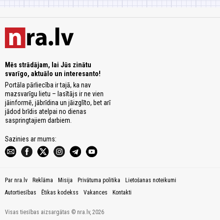
Mēs strādājam, lai Jūs zinātu
svarīgo, aktuālo un interesanto!
Portāla pārliecība ir tajā, ka nav
mazsvarīgu lietu – lasītājs ir ne vien
jāinformē, jābrīdina un jāizglīto, bet arī
jādod brīdis atelpai no dienas
saspringtajiem darbiem.
Sazinies ar mums:
Par nra.lv
Reklāma
Misija
Privātuma politika
Lietošanas noteikumi
Autortiesības
Ētikas kodekss
Vakances
Kontakti
Visas tiesības aizsargātas © nra.lv, 2026