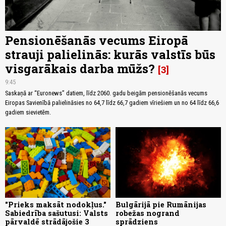
Pensionēšanās vecums Eiropā
strauji palielinās: kurās valstīs būs
visgarākais darba mūžs?
3
9:45
Saskaņā ar “Euronews” datiem, līdz 2060. gadu beigām pensionēšanās vecums
Eiropas Savienībā palielināsies no 64,7 līdz 66,7 gadiem vīriešiem un no 64 līdz 66,6
gadiem sievietēm.
"Prieks maksāt nodokļus."
Bulgārijā pie Rumānijas
Sabiedrība sašutusi: Valsts
robežas nogrand
pārvaldē strādājošie 3
sprādziens