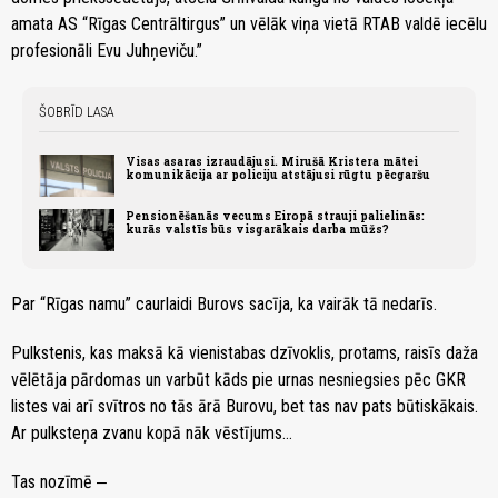
amata AS “Rīgas Centrāltirgus” un vēlāk viņa vietā RTAB valdē iecēlu
profesionāli Evu Juhņeviču.”
ŠOBRĪD LASA
Visas asaras izraudājusi. Mirušā Kristera mātei
komunikācija ar policiju atstājusi rūgtu pēcgaršu
Pensionēšanās vecums Eiropā strauji palielinās:
kurās valstīs būs visgarākais darba mūžs?
Par “Rīgas namu” caurlaidi Burovs sacīja, ka vairāk tā nedarīs.
Pulkstenis, kas maksā kā vienistabas dzīvoklis, protams, raisīs daža
vēlētāja pārdomas un varbūt kāds pie urnas nesniegsies pēc GKR
listes vai arī svītros no tās ārā Burovu, bet tas nav pats būtiskākais.
Ar pulksteņa zvanu kopā nāk vēstījums…
Tas nozīmē ‒