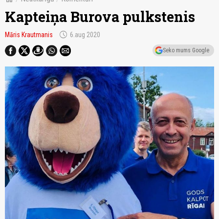
Kapteiņa Burova pulkstenis
schedule
Māris Krautmanis
6.aug 2020
Seko mums Google