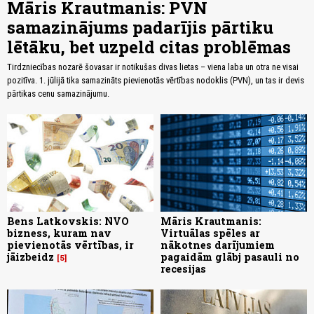
Māris Krautmanis: PVN
samazinājums padarījis pārtiku
lētāku, bet uzpeld citas problēmas
Tirdzniecības nozarē šovasar ir notikušas divas lietas – viena laba un otra ne visai
pozitīva. 1. jūlijā tika samazināts pievienotās vērtības nodoklis (PVN), un tas ir devis
pārtikas cenu samazinājumu.
Bens Latkovskis: NVO
Māris Krautmanis:
bizness, kuram nav
Virtuālas spēles ar
pievienotās vērtības, ir
nākotnes darījumiem
jāizbeidz
pagaidām glābj pasauli no
5
recesijas