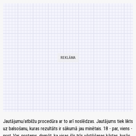
Jautājumu/atbilžu procedūra ar to arī noslēdzas. Jautājums tiek likts
uz balsošanu, kuras rezultāts ir sākumā jau minētais. 18 - par, viens -
pret. Var, protams, domāt, ka visas šīs trīs vērtēšanas kārtas, kurās