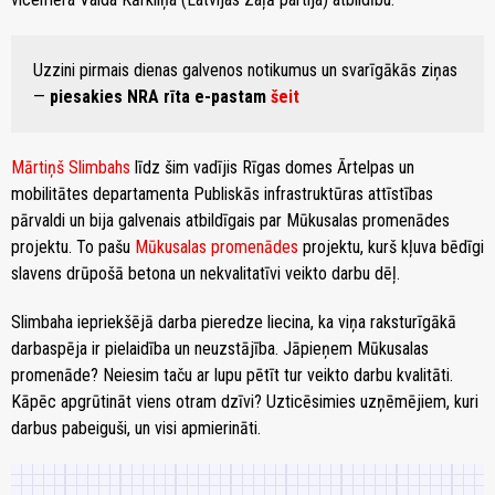
Uzzini pirmais dienas galvenos notikumus un svarīgākās ziņas
—
piesakies NRA rīta e-pastam
šeit
Mārtiņš Slimbahs
līdz šim vadījis Rīgas domes Ārtelpas un
mobilitātes departamenta Publiskās infrastruktūras attīstības
pārvaldi un bija galvenais atbildīgais par Mūkusalas promenādes
projektu. To pašu
Mūkusalas promenādes
projektu, kurš kļuva bēdīgi
slavens drūpošā betona un nekvalitatīvi veikto darbu dēļ.
Slimbaha iepriekšējā darba pieredze liecina, ka viņa raksturīgākā
darbaspēja ir pielaidība un neuzstājība. Jāpieņem Mūkusalas
promenāde? Neiesim taču ar lupu pētīt tur veikto darbu kvalitāti.
Kāpēc apgrūtināt viens otram dzīvi? Uzticēsimies uzņēmējiem, kuri
darbus pabeiguši, un visi apmierināti.