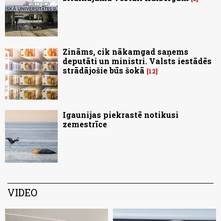
Zināms, cik nākamgad saņems
deputāti un ministri. Valsts iestādēs
strādājošie būs šokā
12
Igaunijas piekrastē notikusi
zemestrīce
VIDEO