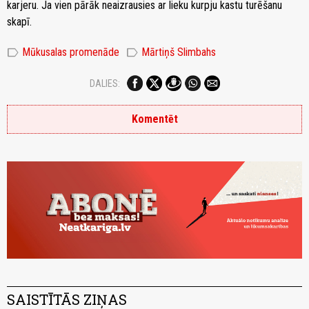
karjeru. Ja vien pārāk neaizrausies ar lieku kurpju kastu turēšanu
skapī.
label
label
Mūkusalas promenāde
Mārtiņš Slimbahs
DALIES:
Komentēt
SAISTĪTĀS ZIŅAS