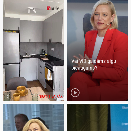
Vai VID gaidāms algu
pieaugums?
play_circle
volume_mute
SKATĪT VAIRĀK