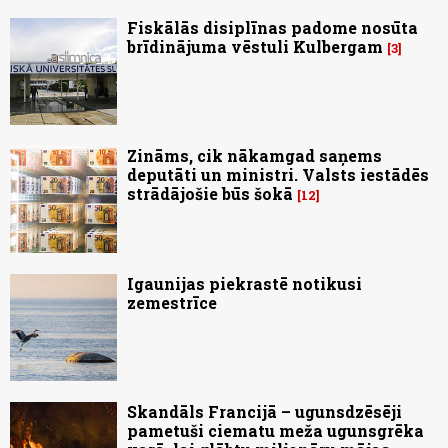
Fiskālās disiplīnas padome nosūta
brīdinājuma vēstuli Kulbergam
3
Zināms, cik nākamgad saņems
deputāti un ministri. Valsts iestādēs
strādājošie būs šokā
12
Igaunijas piekrastē notikusi
zemestrīce
Skandāls Francijā – ugunsdzēsēji
pametuši ciematu meža ugunsgrēka