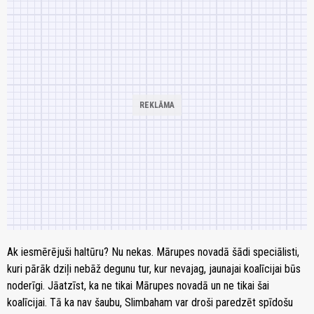
Ak iesmērējuši haltūru? Nu nekas. Mārupes novadā šādi speciālisti,
kuri pārāk dziļi nebāž degunu tur, kur nevajag, jaunajai koalīcijai būs
noderīgi. Jāatzīst, ka ne tikai Mārupes novadā un ne tikai šai
koalīcijai. Tā ka nav šaubu, Slimbaham var droši paredzēt spīdošu