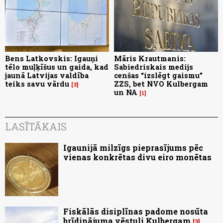
Bens Latkovskis: Igauņi
Māris Krautmanis:
tēlo muļķīšus un gaida, kad
Sabiedriskais medijs
jaunā Latvijas valdība
cenšas “izslēgt gaismu”
teiks savu vārdu
ZZS, bet NVO Kulbergam
3
un NA
1
LASĪTĀKAIS
Igaunijā milzīgs pieprasījums pēc
vienas konkrētas divu eiro monētas
Fiskālās disiplīnas padome nosūta
brīdinājuma vēstuli Kulbergam
3