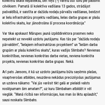
konkrētu skaitli nepateikšu, bet viņš (?) varētu būt tuvu pie padsmit
cilvēkiem. Pamatā šī kolektīva vadīšana 13 gados, strādājot
pašvaldībā, ir saistīta ar dažādu nodaļu pārvalžu vadīšanas, beidzot
ar lielu infrastruktūru projektu vadīšanu, lielas darba grupas ar plašu
kolektīvu skaitu, kur jānodrošina šī procesa koordinācija.”
Var tikai apskaust Mārupes jaunā izpilddirektora prasmes neko
nepateikt uz neveikli uzdotu jautājumu. Kas tās par “dažādu nodaļu
pārvaldēm”, “lielajiem infrastruktūras projektiem” un “lielām darba
grupām ar plašu kolektīvu skaitu”, kuras vadījis Slimbahs? Nevienas
konkrētības, nevienas konkrētas darba vietas, neviena konkrēta
projekta, nevienas konkrētas darba grupas. Nekā.
Arī pats Jansons, it kā uz uzdoto jautājumu būtu saņēmis plašas,
visaptverošas atbildes, neuzdeva nekādus precizējošus jautājumus
un uzdeva nākamo: “Vai jūs varēsit tikt galā ar pielaidi valsts
noslēpumam šim amatam?”, uz kuru Slimbaham atbildēt ir vēl
vieglāk. “Manā rīcībā nav informācijas, kas man šo liktu apšaubīt,”
sausi noskaita Slimbahs.