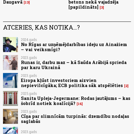
Daugavā
betons nekā vajadzēja
13
[papildināts]
3
ATCERIES, KAS NOTIKA...?
2024.gads
No Rīgas ar uzņēmējdarbības ideju uz Ainažiem
– vai veiksmīgi?
2023.gads
Runas ir, darbu maz – kā Saūda Arābijā sprieda
par karu Ukrainā
2023.gads
Eiropa kļūst investoriem aizvien
nepievilcīgāka; ECB politika sāk atspēlēties
2
2025.gads
Sanita Upleja-Jegermane: Rodas jautājums – kas
šobrīd notiek koalīcijā?
16
2023.gads
Cīņa par slimnīcām turpinās: dzemdību nodaļas
saglabās
2023.gads