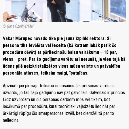
© Ģirts Ozoliņš/MN
Vakar Mārupes novads tika pie jauna izpilddirektora. Šī
persona tika ievēlēta vai iecelta (kā katram labāk patīk šo
procedūru dēvēt) ar pārliecinošu balsu vairākumu – 18 par,
viens – pret. Par šo gadījumu varētu arī nerunāt, ja vien tajā kā
ūdens pilē neizkristalizētos visas mūsu valsts un pašvaldību
personāla atlases, teiksim maigi, īpatnības.
Apzināti jau pirmajā teikumā nenosaucu šīs personas vārdu un
uzvārdu, jo tas šajā gadījumā nav pat galvenais. Galvenais ir princips.
Līdz uzvārdam un šīs personas darbiem mēs vēl tiksim, bet
iesākumā par procedūru, kurai teorētiski vajadzētu liecināt par
ārkārtīgi rūpīgu šīs amatpersonas izvēli, bet diemžēl tā par to
neliecina.