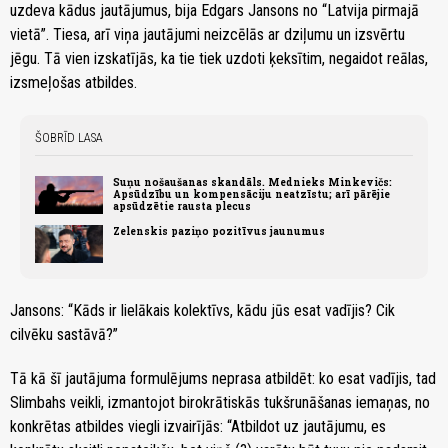
uzdeva kādus jautājumus, bija Edgars Jansons no “Latvija pirmajā
vietā”. Tiesa, arī viņa jautājumi neizcēlās ar dziļumu un izsvērtu
jēgu. Tā vien izskatījās, ka tie tiek uzdoti ķeksītim, negaidot reālas,
izsmeļošas atbildes.
ŠOBRĪD LASA
Suņu nošaušanas skandāls. Mednieks Minkevičs:
Apsūdzību un kompensāciju neatzīstu; arī pārējie
apsūdzētie rausta plecus
Zelenskis paziņo pozitīvus jaunumus
Jansons: “Kāds ir lielākais kolektīvs, kādu jūs esat vadījis? Cik
cilvēku sastāvā?”
Tā kā šī jautājuma formulējums neprasa atbildēt: ko esat vadījis, tad
Slimbahs veikli, izmantojot birokrātiskās tukšrunāšanas iemaņas, no
konkrētas atbildes viegli izvairījās: “Atbildot uz jautājumu, es