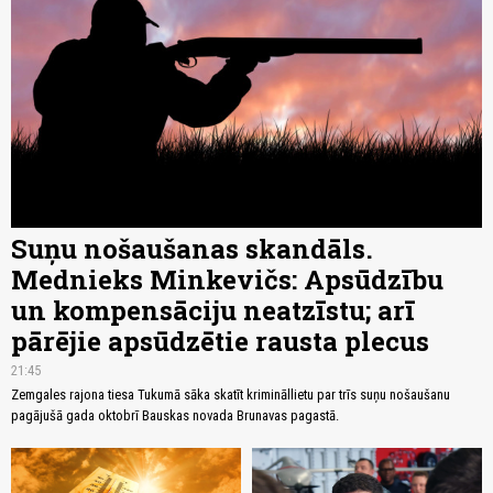
Suņu nošaušanas skandāls.
Mednieks Minkevičs: Apsūdzību
un kompensāciju neatzīstu; arī
pārējie apsūdzētie rausta plecus
21:45
Zemgales rajona tiesa Tukumā sāka skatīt krimināllietu par trīs suņu nošaušanu
pagājušā gada oktobrī Bauskas novada Brunavas pagastā.