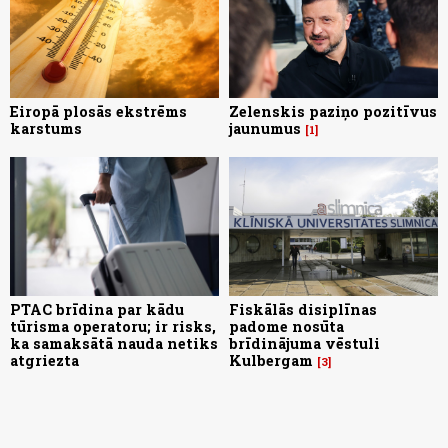
Eiropā plosās ekstrēms
Zelenskis paziņo pozitīvus
karstums
jaunumus
1
PTAC brīdina par kādu
Fiskālās disiplīnas
tūrisma operatoru; ir risks,
padome nosūta
ka samaksātā nauda netiks
brīdinājuma vēstuli
atgriezta
Kulbergam
3