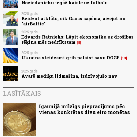
Noziedznieku iegāž kaisle uz futbolu
2025.gads
Beidzot atklāts, cik Gauss saņēma, aizejot no
"airBaltic"
2025.gads
Edvards Ratnieks: Lāpīt ekonomiku uz drošības
rēķina mēs nedrīkstam
8
2025.gads
Ukraina steidzami grib palaist savu DOGE
13
2025.gads
Avarē mediķu lidmašīna, izdzīvojušo nav
LASĪTĀKAIS
Igaunijā milzīgs pieprasījums pēc
vienas konkrētas divu eiro monētas