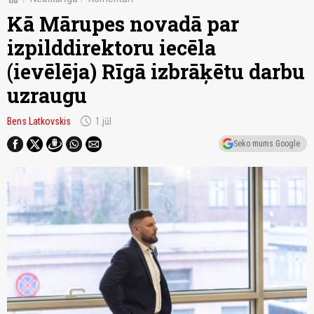
Kā Mārupes novadā par
izpilddirektoru iecēla
(ievēlēja) Rīgā izbrāķētu darbu
uzraugu
schedule
Bens Latkovskis
1.jūl
Seko mums Google