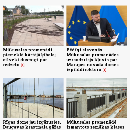
Mūkusalas promenādi
Bēdīgi slavenās
piemeklē kārtējā ķibele;
Mūkusalas promenādes
cilvēki dusmīgi par
uzraudzītājs kļuvis par
redzēto
Mārupes novada domes
1
izpilddirektoru
1
Rīgas dome jau izgāzusies,
Mūkusalas promenādē
Daugavas krastmala gāžas
izmantots zemākas klases