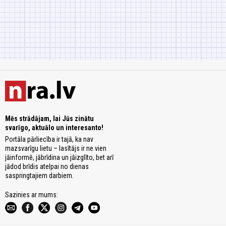
Mēs strādājam, lai Jūs zinātu
svarīgo, aktuālo un interesanto!
Portāla pārliecība ir tajā, ka nav
mazsvarīgu lietu – lasītājs ir ne vien
jāinformē, jābrīdina un jāizglīto, bet arī
jādod brīdis atelpai no dienas
saspringtajiem darbiem.
Sazinies ar mums: