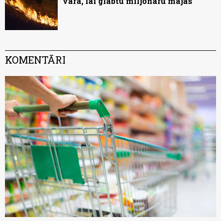
varā, lai glābtu miljonāru mājas
KOMENTĀRI