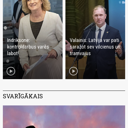
Indriksone:
Valainis: Latvija var pati
kontroldarbus varēs
saražot sev vilcienus un
labot!
tramvajus
play_circle
play_circle
SVARĪGĀKAIS