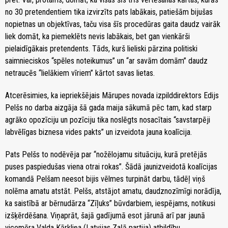
no 30 pretendentiem tika izvirzīts pats labākais, patiešām bijušas
nopietnas un objektīvas, taču visa šīs procedūras gaita daudz vairāk
liek domāt, ka piemeklēts nevis labākais, bet gan vienkārši
pielaidīgākais pretendents. Tāds, kurš lieliski pārzina politiski
saimnieciskos “spēles noteikumus” un “ar savām domām” daudz
netraucēs “lielākiem vīriem” kārtot savas lietas.
Atcerēsimies, ka iepriekšējais Mārupes novada izpilddirektors Edijs
Pelšs no darba aizgāja šā gada maija sākumā pēc tam, kad starp
agrāko opozīciju un pozīciju tika noslēgts nosacītais “savstarpēji
labvēlīgas biznesa vides pakts” un izveidota jauna koalīcija.
Pats Pelšs to nodēvēja par “nožēlojamu situāciju, kurā pretējās
puses paspiedušas viena otrai rokas”. Šādā jaunizveidotā koalīcijas
komandā Pelšam neesot bijis vēlmes turpināt darbu, tādēļ viņš
nolēma amatu atstāt. Pelšs, atstājot amatu, daudznozīmīgi norādīja,
ka saistībā ar bērnudārza “Zīļuks” būvdarbiem, iespējams, notikusi
izšķērdēšana. Viņaprāt, šajā gadījumā esot jārunā arī par jaunā
vicemēra Valda Kārkliņa (Latvijas Zaļā partija) atbildību.