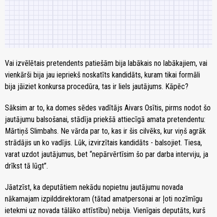
Vai izvēlētais pretendents patiešām bija labākais no labākajiem, vai
vienkārši bija jau iepriekš noskatīts kandidāts, kuram tikai formāli
bija jāiziet konkursa procedūra, tas ir liels jautājums. Kāpēc?
Sāksim ar to, ka domes sēdes vadītājs Aivars Osītis, pirms nodot šo
jautājumu balsošanai, stādīja priekšā attiecīgā amata pretendentu:
Mārtiņš Slimbahs. Ne vārda par to, kas ir šis cilvēks, kur viņš agrāk
strādājis un ko vadījis. Lūk, izvirzītais kandidāts - balsojiet. Tiesa,
varat uzdot jautājumus, bet “nepārvērtīsim šo par darba interviju, ja
drīkst tā lūgt”.
Jāatzīst, ka deputātiem nekādu nopietnu jautājumu novada
nākamajam izpilddirektoram (tātad amatpersonai ar ļoti nozīmīgu
ietekmi uz novada tālāko attīstību) nebija. Vienīgais deputāts, kurš