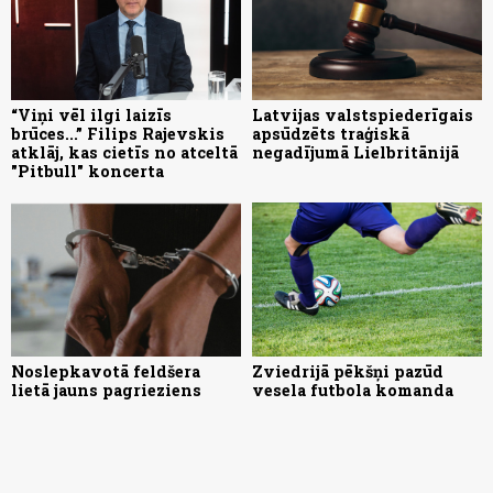
“Viņi vēl ilgi laizīs
Latvijas valstspiederīgais
brūces...” Filips Rajevskis
apsūdzēts traģiskā
atklāj, kas cietīs no atceltā
negadījumā Lielbritānijā
"Pitbull" koncerta
Noslepkavotā feldšera
Zviedrijā pēkšņi pazūd
lietā jauns pagrieziens
vesela futbola komanda