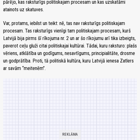
pārējo, kas raksturīgs politiskajam procesam un kas uzskatāmi
atainots uz skatuves.
Var, protams, iebilst un teikt: nē, tas nav raksturīgs politiskajam
procesam. Tas raksturīgs vienīgi tam politiskajam procesam, kurš
Latvijā bija pirms šī rīkojuma nr. 2 un ar šo rīkojumu arī tika izbeigts,
paverot ceļu gluži citai politiskajai kultūrai. Tādai, kuru raksturo: plašs
vēriens, atklātība un godīgums, nesavtīgums, principialitāte, drosme
un godprātība. Proti, tā politiskā kultūra, kuru Latvijā ienesa Zatlers
ar savām “meitenēm”.