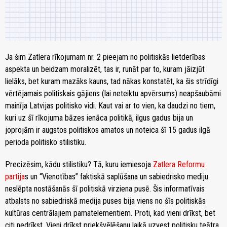
Ja šim Zatlera rīkojumam nr. 2 pieejam no politiskās lietderības
aspekta un beidzam moralizēt, tas ir, runāt par to, kuram jāizjūt
lielāks, bet kuram mazāks kauns, tad nākas konstatēt, ka šis strīdīgi
vērtējamais politiskais gājiens (lai neteiktu apvērsums) neapšaubāmi
mainīja Latvijas politisko vidi. Kaut vai ar to vien, ka daudzi no tiem,
kuri uz šī rīkojuma bāzes ienāca politikā, ilgus gadus bija un
joprojām ir augstos politiskos amatos un noteica šī 15 gadus ilgā
perioda politisko stilistiku.
Precizēsim, kādu stilistiku? Tā, kuru iemiesoja
Zatlera Reformu
partija
s un “Vienotības” faktiskā saplūšana un sabiedrisko mediju
neslēpta nostāšanās šī politiskā virziena pusē. Šis informatīvais
atbalsts no sabiedriskā medija puses bija viens no šīs politiskās
kultūras centrālajiem pamatelementiem. Proti, kad vieni drīkst, bet
citi nedrīkst. Vieni drīkst priekšvēlēšanu laikā uzvest politisku teātra