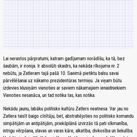
Lai nerastos pārpratumi, katram gadījumam norādīšu, ka tā, bez
šaubām, ir ironija. Ir absolūti skaidrs, ka nekāda rīkojuma nr. 2
nebūtu, ja Zatleram tajā pašā 10. Saeimā pietiktu balsu savai
pārvēlēšanai uz nākamo prezidentūras termiņu. Ja viņam būtu
izdevies klusiņām vienoties ar saviem nākamajiem ienaidniekiem.
Vienoties nesanāca, un tad notika tas, kas notika.
Nekādu jaunu, labāku politisko kultūru Zatlers neatnesa. Var jau no
Zatlera taisīt baigo cīnītāju, bet, abstrahējoties no politisko komandu
simpātijām un antipātijām, priekšplānā izvirzās tā pati sīkmanība,
intrigu vērpšana, slavas un varas kāre, alkatība, divkosība un liekulība.