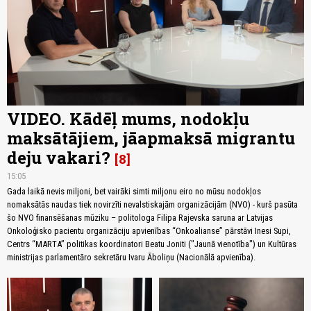
VIDEO. Kādēļ mums, nodokļu
maksātājiem, jāapmaksā migrantu
deju vakari?
8
15:05
Gada laikā nevis miljoni, bet vairāki simti miljonu eiro no mūsu nodokļos
nomaksātās naudas tiek novirzīti nevalstiskajām organizācijām (NVO) - kurš pasūta
šo NVO finansēšanas mūziku – politologa Filipa Rajevska saruna ar Latvijas
Onkoloģisko pacientu organizāciju apvienības “Onkoalianse” pārstāvi Inesi Supi,
Centrs “MARTA” politikas koordinatori Beatu Joniti ("Jaunā vienotība") un Kultūras
ministrijas parlamentāro sekretāru Ivaru Āboliņu (Nacionālā apvienība).