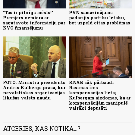
“Tas ir pilnīgs mēsls!”
PVN samazinājums
Premjers nemierā ar
padarījis pārtiku lētāku,
sagatavoto informāciju par
bet uzpeld citas problēmas
NVO finansējumu
FOTO: Ministru prezidents
KNAB sāk pārbaudi
Andris Kulbergs prasa, kur
Rasimas īres
nevalstiskās organizācijas
kompensācijas lietā;
likušas valsts naudu
Kulbergam aizdomas, ka ar
kompensācijām manipulē
vairāki deputāti
ATCERIES, KAS NOTIKA...?