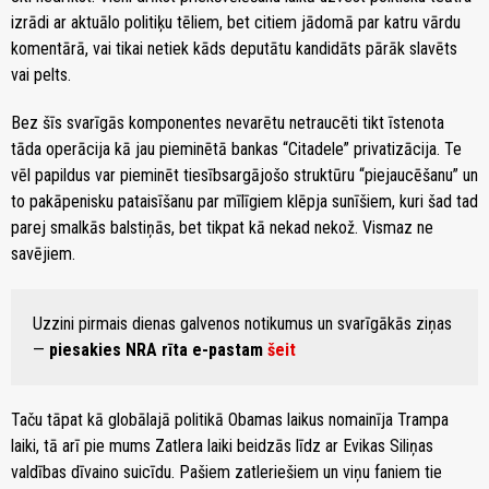
izrādi ar aktuālo politiķu tēliem, bet citiem jādomā par katru vārdu
komentārā, vai tikai netiek kāds deputātu kandidāts pārāk slavēts
vai pelts.
Bez šīs svarīgās komponentes nevarētu netraucēti tikt īstenota
tāda operācija kā jau pieminētā bankas “Citadele” privatizācija. Te
vēl papildus var pieminēt tiesībsargājošo struktūru “piejaucēšanu” un
to pakāpenisku pataisīšanu par mīlīgiem klēpja sunīšiem, kuri šad tad
parej smalkās balstiņās, bet tikpat kā nekad nekož. Vismaz ne
savējiem.
Uzzini pirmais dienas galvenos notikumus un svarīgākās ziņas
—
piesakies NRA rīta e-pastam
šeit
Taču tāpat kā globālajā politikā Obamas laikus nomainīja Trampa
laiki, tā arī pie mums Zatlera laiki beidzās līdz ar Evikas Siliņas
valdības dīvaino suicīdu. Pašiem zatleriešiem un viņu faniem tie