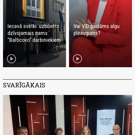
Iecavā svētki: uzbūvēts
Vai VID gaidāms algu
dzīvojamais nams
pieaugums?
"Balticovo" darbiniekiem
play_circle
play_circle
SVARĪGĀKAIS