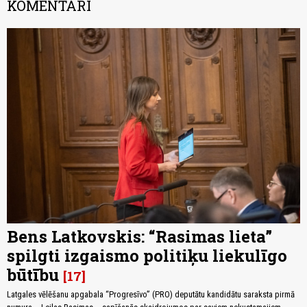
KOMENTĀRI
Bens Latkovskis: “Rasimas lieta”
spilgti izgaismo politiķu liekulīgo
būtību
17
Latgales vēlēšanu apgabala “Progresīvo” (PRO) deputātu kandidātu saraksta pirmā