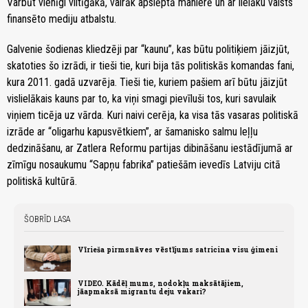
Varbūt vienīgi viltīgākā, vairāk apslēptā manierē un ar lielāku valsts
finansēto mediju atbalstu.
Galvenie šodienas kliedzēji par “kaunu”, kas būtu politiķiem jāizjūt,
skatoties šo izrādi, ir tieši tie, kuri bija tās politiskās komandas fani,
kura 2011. gadā uzvarēja. Tieši tie, kuriem pašiem arī būtu jāizjūt
vislielākais kauns par to, ka viņi smagi pievīluši tos, kuri savulaik
viņiem ticēja uz vārda. Kuri naivi cerēja, ka visa tās vasaras politiskā
izrāde ar “oligarhu kapusvētkiem”, ar šamanisko salmu leļļu
dedzināšanu, ar Zatlera Reformu partijas dibināšanu iestādījumā ar
zīmīgu nosaukumu “Sapņu fabrika” patiešām ievedīs Latviju citā
politiskā kultūrā.
ŠOBRĪD LASA
Vīrieša pirmsnāves vēstījums satricina visu ģimeni
VIDEO. Kādēļ mums, nodokļu maksātājiem,
jāapmaksā migrantu deju vakari?