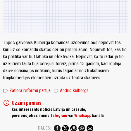
Tāpēc galvenais Kulberga komandas uzdevums būs nepievilt tos,
kuri uz šo komandu skatās cerību pilnām acīm. Nepievilt tos, kas tic,
ka politika var būt labāka un efektīvāka. Nepievilt, kā to izdarīja tie,
uz kuriem tauta bija cerējusi toreiz, pirms 15 gadiem, kad reālajā
dzīvē norisinājās notikumi, kurus tagad ar neiztrūkstošiem
traģikomēdijas elementiem izrāda uz teātra skatuves.
label
label
Zatlera reformu partija
Andris Kulbergs
info
Uzzini pirmais
kas interesants noticis Latvijā un pasaulē,
pievienojoties mums
Telegram
vai
Whatsapp
kanālā
DALIES: