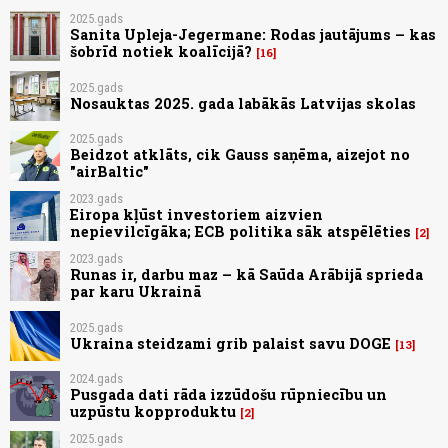
2025.gads
Sanita Upleja-Jegermane: Rodas jautājums – kas
šobrīd notiek koalīcijā?
16
2025.gads
Nosauktas 2025. gada labākās Latvijas skolas
2025.gads
Beidzot atklāts, cik Gauss saņēma, aizejot no
"airBaltic"
2023.gads
Eiropa kļūst investoriem aizvien
nepievilcīgāka; ECB politika sāk atspēlēties
2
2023.gads
Runas ir, darbu maz – kā Saūda Arābijā sprieda
par karu Ukrainā
2025.gads
Ukraina steidzami grib palaist savu DOGE
13
2024.gads
Pusgada dati rāda izzūdošu rūpniecību un
uzpūstu kopproduktu
2
2025.gads