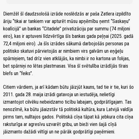
Diemžēl šī daudzsološā izrāde noslēdzās ar paša Zatlera izpildīto
āriju “tikai ar tankiem var apturēt mūsu apņēmību ņemt “Saskaņu”
koalīcijā” un bankas “Citadele” privatizāciju par summu (74 miljoni
eiro), kas ir aptuveni līdzvērtīga šīs bankas gada peļņai (2025. gadā
72,4 miljoni eiro). Ja šīs izrādes sākumā darbojošās personas pa
politisko skatuvi pārvietojās ar nimbiem virs galvām un eņģeļu
spārniņiem, tad drīz vien atklājās, ka nimbi ir no kartona un folijas,
bet spārniņi no lētas plastmasas. Visa šī svētulība izrādījās tīrais
blefs un “feiks”.
Citiem vārdiem, ja arī kādam būtu jāizjūt kauns, tad tie ir tie, kuri šo
2011. gada 28. maija izrādi gatavoja un iestudēja, nelietīgi
izmantojot cilvēku nebeidzamo ticību labajam, godprātīgajam. Tas
nenozīmē, ka būtu jāaizstāv tā politiskā kultūra, kura Latvijā valdīja
pirms tam, nulltajos gados. Politiskā cīņa tāpat kā jebkura cita cīņa
raksturīga ar agresīvu uzvarēt gribu, un bieži vien šajā cīņā
jāizmanto dažādi viltīgi un ne pārāk godprātīgi paņēmieni.