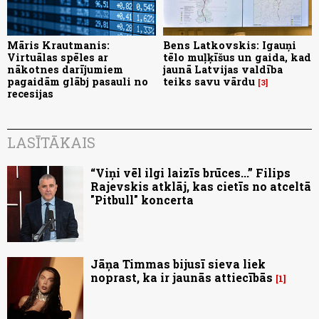
Māris Krautmanis:
Bens Latkovskis: Igauņi
Virtuālas spēles ar
tēlo muļķīšus un gaida, kad
nākotnes darījumiem
jaunā Latvijas valdība
pagaidām glābj pasauli no
teiks savu vārdu
3
recesijas
LASĪTĀKAIS
“Viņi vēl ilgi laizīs brūces...” Filips
Rajevskis atklāj, kas cietīs no atceltā
"Pitbull" koncerta
Jāņa Timmas bijusī sieva liek
noprast, ka ir jaunās attiecībās
1