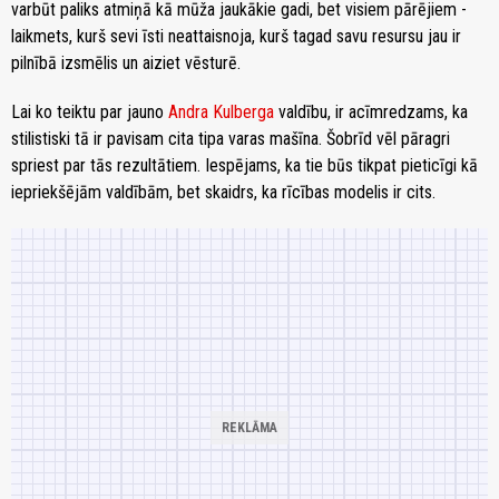
varbūt paliks atmiņā kā mūža jaukākie gadi, bet visiem pārējiem -
laikmets, kurš sevi īsti neattaisnoja, kurš tagad savu resursu jau ir
pilnībā izsmēlis un aiziet vēsturē.
Lai ko teiktu par jauno
Andra Kulberga
valdību, ir acīmredzams, ka
stilistiski tā ir pavisam cita tipa varas mašīna. Šobrīd vēl pāragri
spriest par tās rezultātiem. Iespējams, ka tie būs tikpat pieticīgi kā
iepriekšējām valdībām, bet skaidrs, ka rīcības modelis ir cits.