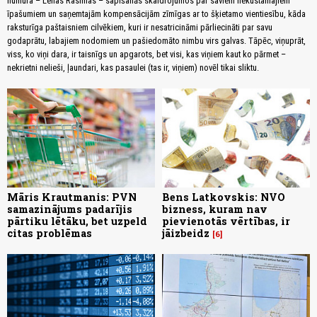
numura – Leilas Rasimas – sapīšanās skaidrojumos par saviem nekustamajiem
īpašumiem un saņemtajām kompensācijām zīmīgas ar to šķietamo vientiesību, kāda
raksturīga paštaisniem cilvēkiem, kuri ir nesatricināmi pārliecināti par savu
godaprātu, labajiem nodomiem un pašiedomāto nimbu virs galvas. Tāpēc, viņuprāt,
viss, ko viņi dara, ir taisnīgs un apgarots, bet visi, kas viņiem kaut ko pārmet –
nekrietni nelieši, ļaundari, kas pasaulei (tas ir, viņiem) novēl tikai sliktu.
Māris Krautmanis: PVN
Bens Latkovskis: NVO
samazinājums padarījis
bizness, kuram nav
pārtiku lētāku, bet uzpeld
pievienotās vērtības, ir
citas problēmas
jāizbeidz
6