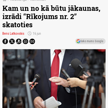
Kam un no kā būtu jākaunas,
izrādi “Rīkojums nr. 2”
skatoties
schedule
Bens Latkovskis
16.jun
Seko mums Google