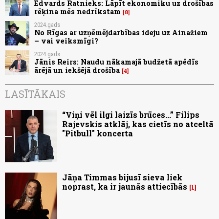
Edvards Ratnieks: Lāpīt ekonomiku uz drošības
rēķina mēs nedrīkstam
8
2024.gads
No Rīgas ar uzņēmējdarbības ideju uz Ainažiem
– vai veiksmīgi?
2024.gads
Jānis Reirs: Naudu nākamajā budžetā apēdīs
ārējā un iekšējā drošība
4
LASĪTĀKAIS
“Viņi vēl ilgi laizīs brūces...” Filips
Rajevskis atklāj, kas cietīs no atceltā
"Pitbull" koncerta
Jāņa Timmas bijusī sieva liek
noprast, ka ir jaunās attiecībās
1