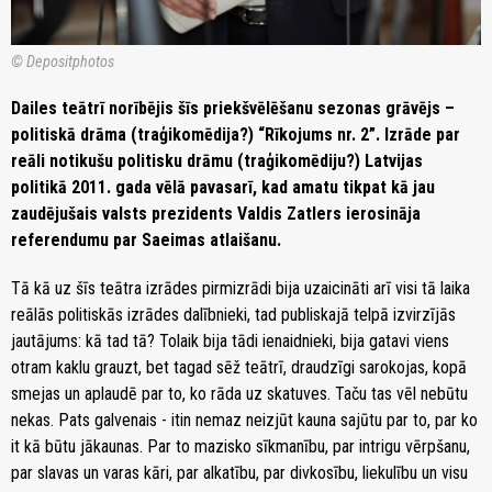
© Depositphotos
Dailes teātrī norībējis šīs priekšvēlēšanu sezonas grāvējs –
politiskā drāma (traģikomēdija?) “Rīkojums nr. 2”. Izrāde par
reāli notikušu politisku drāmu (traģikomēdiju?) Latvijas
politikā 2011. gada vēlā pavasarī, kad amatu tikpat kā jau
zaudējušais valsts prezidents Valdis Zatlers ierosināja
referendumu par Saeimas atlaišanu.
Tā kā uz šīs teātra izrādes pirmizrādi bija uzaicināti arī visi tā laika
reālās politiskās izrādes dalībnieki, tad publiskajā telpā izvirzījās
jautājums: kā tad tā? Tolaik bija tādi ienaidnieki, bija gatavi viens
otram kaklu grauzt, bet tagad sēž teātrī, draudzīgi sarokojas, kopā
smejas un aplaudē par to, ko rāda uz skatuves. Taču tas vēl nebūtu
nekas. Pats galvenais - itin nemaz neizjūt kauna sajūtu par to, par ko
it kā būtu jākaunas. Par to mazisko sīkmanību, par intrigu vērpšanu,
par slavas un varas kāri, par alkatību, par divkosību, liekulību un visu