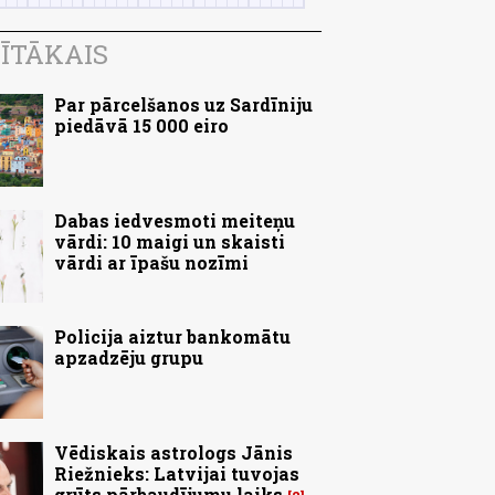
ĪTĀKAIS
Par pārcelšanos uz Sardīniju
piedāvā 15 000 eiro
Dabas iedvesmoti meiteņu
vārdi: 10 maigi un skaisti
vārdi ar īpašu nozīmi
Policija aiztur bankomātu
apzadzēju grupu
Vēdiskais astrologs Jānis
Riežnieks: Latvijai tuvojas
grūts pārbaudījumu laiks