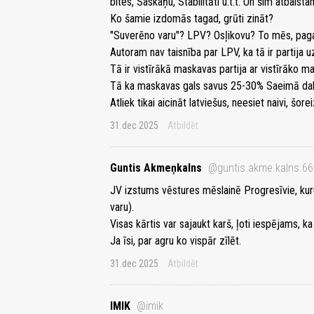
bites, Saskaņu, Stabilitāti u.t.t. Un šim atbalst
Ko šamie izdomās tagad, grūti zināt?
"Suverēno varu"? LPV? Osļikovu? To mēs, pag
Autoram nav taisnība par LPV, ka tā ir partija 
Tā ir vistīrākā maskavas partija ar vistīrāko m
Tā ka maskavas gals savus 25-30% Saeimā da
Atliek tikai aicināt latviešus, neesiet naivi, šor
31.dec 2025
Atbildēt
Guntis Akmeņkalns
@guntis.akme.kalns.6
JV izstums vēstures mēslainē Progresīvie, kuru
varu).
Visas kārtis var sajaukt karš, ļoti iespējams, 
Ja īsi, par agru ko vispār zīlēt.
31.dec 2025
Atbildēt
IMIK
@imik