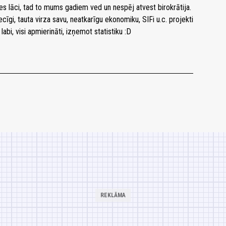
s lāci, tad to mums gadiem ved un nespēj atvest birokrātija.
cīgi, tauta virza savu, neatkarīgu ekonomiku, SIFi u.c. projekti
abi, visi apmierināti, izņemot statistiku :D