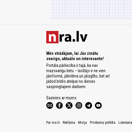
Mēs strādājam, lai Jūs zinātu
svarīgo, aktuālo un interesanto!
Portāla pārliecība ir tajā, ka nav
mazsvarīgu lietu – lasītājs ir ne vien
jāinformē, jābrīdina un jāizglīto, bet arī
jādod brīdis atelpai no dienas
saspringtajiem darbiem.
Sazinies ar mums:
Par nra.lv
Reklāma
Misija
Privātuma politika
Lietošan