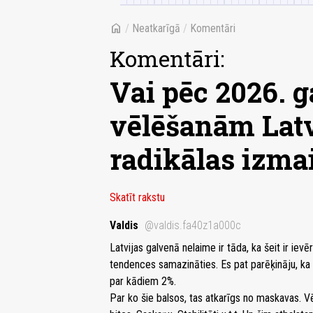
home
/
Neatkarīgā
/
Komentāri
Komentāri:
Vai pēc 2026. g
vēlēšanām Latv
radikālas izma
Skatīt rakstu
Valdis
@valdis.fa40z1a000c
Latvijas galvenā nelaime ir tāda, ka šeit ir ie
tendences samazināties. Es pat parēķināju, ka 
par kādiem 2%.
Par ko šie balsos, tas atkarīgs no maskavas. Vēs