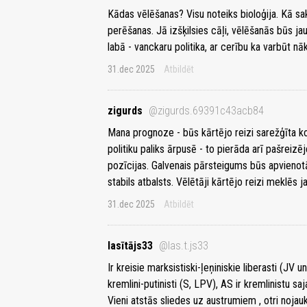
Kādas vēlēšanas? Visu noteiks bioloģija. Kā sak
perēšanas. Jā izšķilsies cāļi, vēlēšanās būs jau
labā - vanckaru politika, ar cerību ka varbūt n
31.dec 2025
Atbildēt
zigurds
@zigurds.69391c43acb84
Mana prognoze - būs kārtējo reizi sarežģīta koa
politiku paliks ārpusē - to pierāda arī pašrei
pozīcijas. Galvenais pārsteigums būs apvienotā
stabils atbalsts. Vēlētāji kārtējo reizi meklēs j
31.dec 2025
Atbildēt
lasītājs33
@las.t.js33
Ir kreisie marksistiski-ļeņiniskie liberasti (JV 
kremlini-putinisti (S, LPV), AS ir kremlinistu s
Vieni atstās sliedes uz austrumiem , otri noja