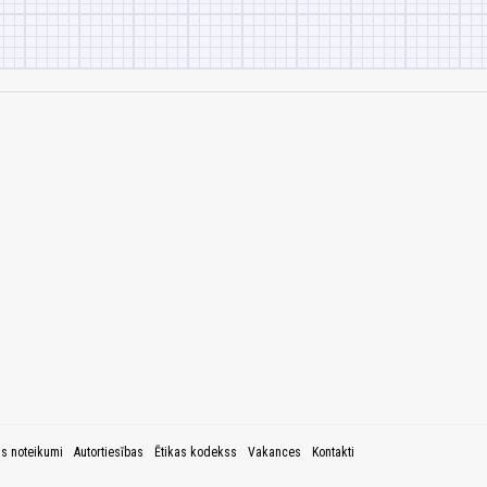
as noteikumi
Autortiesības
Ētikas kodekss
Vakances
Kontakti