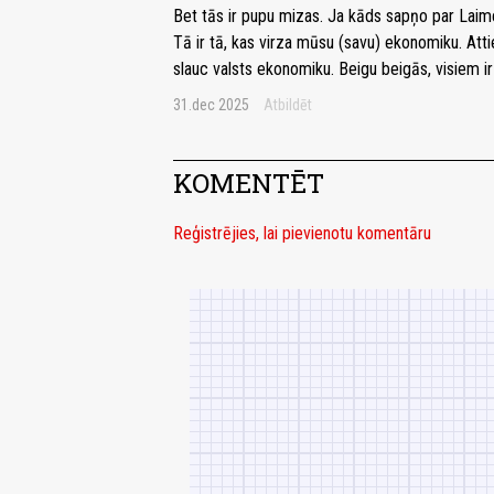
Bet tās ir pupu mizas. Ja kāds sapņo par Laime
Tā ir tā, kas virza mūsu (savu) ekonomiku. Attie
slauc valsts ekonomiku. Beigu beigās, visiem ir l
31.dec 2025
Atbildēt
KOMENTĒT
Reģistrējies, lai pievienotu komentāru