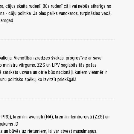
a, cāļus skaita rudenī. Būs rudenī cāļi vai nebūs atkarīgs no
na - cāļu politika. Ja olas paliks vanckaros, turpināsies vecā,
ākamgad.
līcija. Vienotībai izredzes švakas, progresīvie ar savu
zējo ministru vārgums, ZZS un LPV saglabās tās pašas
 saraksta uzvara un otrie būs nacionāļi, kuriem vienmēr ir
aunu politisko spēku, ko izvirzīt priekšgalā.
un PRO), kremlini-avenisti (NA), kremlini-lembergisti (ZZS) un
ajaukums :D
uks un būvēs uz rietumiem, lai var atvest musulmaņus.