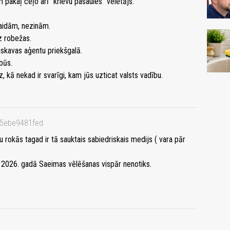
am pakaļ ceļo arī "krievu pasaules" vēletājs.
aidām, nezinām.
uz robežas.
askavas aģentu priekšgalā.
būs.
eiz, kā nekad ir svarīgi, kam jūs uzticat valsts vadību.
65ebe9481fed
 rokās tagad ir tā sauktais sabiedriskais medijs ( vara pār
ka 2026. gadā Saeimas vēlēšanas vispār nenotiks.