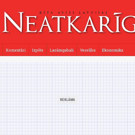
Komentāri
Izpēte
Lasāmgabali
Veselība
Ekonomika