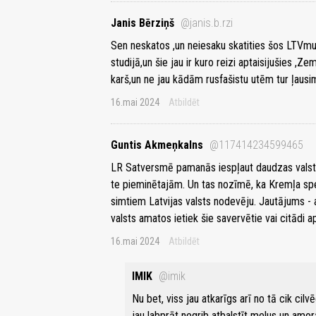
Janis Bērziņš
@janis.b.rzi
Sen neskatos ,un neiesaku skatities šos LTVmur
studijā,un šie jau ir kuro reizi aptaisijušies ,
karš,un ne jau kādām rusfašistu utēm tur ļausim m
16.mai 2024
Atbildēt
Guntis Akmeņkalns
@117414234599465
LR Satversmē pamanās iespļaut daudzas valst
te pieminētajām. Un tas nozīmē, ka Kremļa spe
simtiem Latvijas valsts nodevēju. Jautājums - 
valsts amatos ietiek šie savervētie vai citādi a
16.mai 2024
Atbildēt
IMIK
@imik
Nu bet, viss jau atkarīgs arī no tā cik cilv
jau labprāt negrib atbalstīt melus un amora