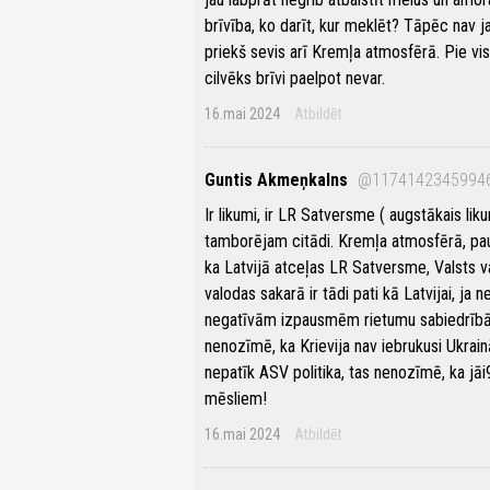
brīvība, ko darīt, kur meklēt? Tāpēc nav 
priekš sevis arī Kremļa atmosfērā. Pie vis
cilvēks brīvi paelpot nevar.
16.mai 2024
Atbildēt
Guntis Akmeņkalns
@1174142345994
Ir likumi, ir LR Satversme ( augstākais liku
tamborējam citādi. Kremļa atmosfērā, paus
ka Latvijā atceļas LR Satversme, Valsts va
valodas sakarā ir tādi pati kā Latvijai, j
negatīvām izpausmēm rietumu sabiedrībās,
nenozīmē, ka Krievija nav iebrukusi Ukrai
nepatīk ASV politika, tas nenozīmē, ka jāi9
mēsliem!
16.mai 2024
Atbildēt