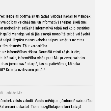
Pēc iespējas optimālāk un tādās valodās kādās to vislabāk
divvalodības veicināšanai un informatīvās telpas šķelšanai.
ar nodrošināt sašķeltā informatīvā telpā tad ko bļaustīties
ir galīgi vienalga vai tā jāaizsargā monolītā telpā vai šķeltā
vā telpā. Uzpūst vienas valodas telpas izmērus uz citas
r tīrs absurds. Tā ir vardarbība.
uz informētības rēķina. Normālā valstī rēķini ir divi,
its. Kā saka, informētība cīnās pret Muļķu zemi, valodas
 abas jomas savā starpā, tas nu patiešām ir, kā saka,
arāt? Kremļa uzdevumu pildāt?
65
atbilde IMIK
jānotiek valsts valodā. Valsts mēdijiem jāinformē sabiedrību
Satversmi ieskaitot. Tiem neizglītotajiem, kuri Latvijā