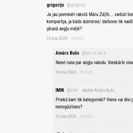
grigorijs
@grigorijs
Ja jau pieminēt rakstā Māru Zāļīti......varbūt 
kompartija, ja kāds aizmirsis/ darbone tik naid
jārunā angļu mēļē?
16.mai 2024
Atbildēt
Ainārs Bušs
@ain.rs.bu.s
Neiet runa par angļu valodu. Vienkārši visie
16.mai 2024
Atbildēt
IMIK
@imik
atbilde Ainārs Bušs
Priekš kam tik kategoriski? Viens vai divi p
nenogāzīsies?
16.mai 2024
Atbildēt