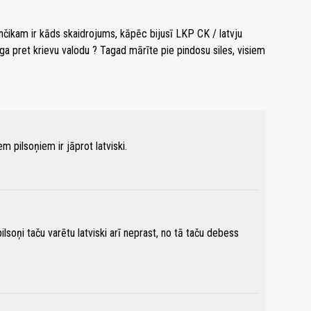
benčikam ir kāds skaidrojums, kāpēc bijusī LKP CK / latvju
īga pret krievu valodu ? Tagad mārīte pie pindosu siles, visiem
m pilsoņiem ir jāprot latviski.
ilsoņi taču varētu latviski arī neprast, no tā taču debess