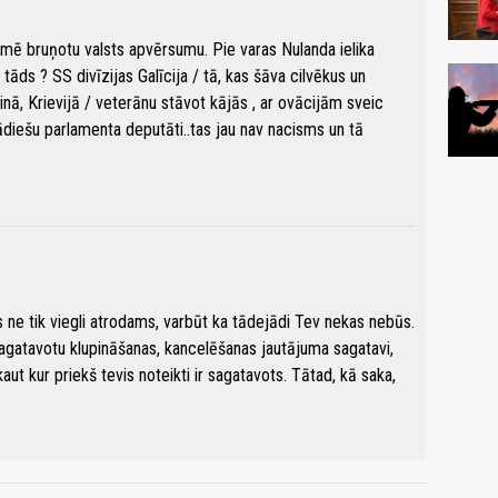
ē bruņotu valsts apvērsumu. Pie varas Nulanda ielika
 tāds ? SS divīzijas Galīcija / tā, kas šāva cilvēkus un
inā, Krievijā / veterānu stāvot kājās , ar ovācijām sveic
ādiešu parlamenta deputāti..tas jau nav nacisms un tā
ne tik viegli atrodams, varbūt ka tādejādi Tev nekas nebūs.
i sagatavotu klupināšanas, kancelēšanas jautājuma sagatavi,
ut kur priekš tevis noteikti ir sagatavots. Tātad, kā saka,