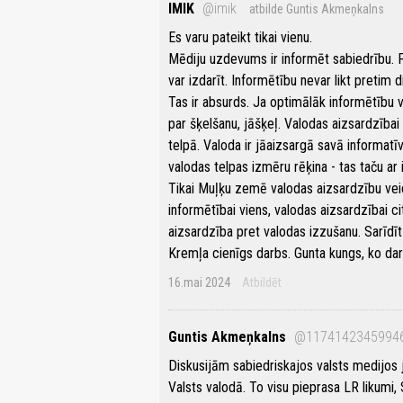
IMIK
@imik
atbilde Guntis Akmeņkalns
Es varu pateikt tikai vienu.
Mēdiju uzdevums ir informēt sabiedrību. 
var izdarīt. Informētību nevar likt pretim 
Tas ir absurds. Ja optimālāk informētību v
par šķelšanu, jāšķeļ. Valodas aizsardzībai 
telpā. Valoda ir jāaizsargā savā informatī
valodas telpas izmēru rēķina - tas taču ar i
Tikai Muļķu zemē valodas aizsardzību veic 
informētībai viens, valodas aizsardzībai c
aizsardzība pret valodas izzušanu. Sarīdīt
Kremļa cienīgs darbs. Gunta kungs, ko d
16.mai 2024
Atbildēt
Guntis Akmeņkalns
@1174142345994
Diskusijām sabiedriskajos valsts medijos 
Valsts valodā. To visu pieprasa LR likumi, 