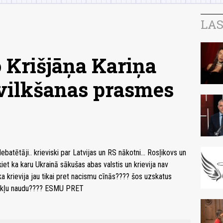
LAS
 Krišjāņa Kariņa
vilkšanas prasmes
batētāji.. krieviski par Latvijas un RS nākotni... Rosļikovs un
et ka karu Ukrainā sākušas abas valstis un krievija nav
a krievija jau tikai pret nacismu cīnās???? šos uzskatus
dokļu naudu???? ESMU PRET