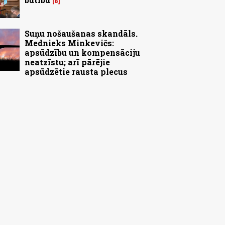
8
Suņu nošaušanas skandāls.
Mednieks Minkevičs:
apsūdzību un kompensāciju
neatzīstu; arī pārējie
apsūdzētie rausta plecus