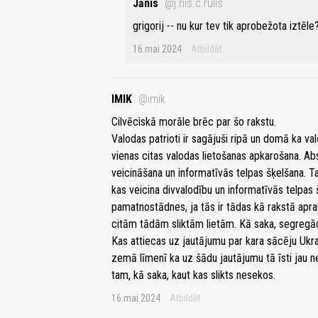
Jānis
@j.nis.c.rulis
grigorij -- nu kur tev tik aprobežota iztēle
16.mai 2024
Atbildēt
IMIK
@imik
Cilvēciskā morāle brēc par šo rakstu.
Valodas patrioti ir sagājuši ripā un domā ka va
vienas citas valodas lietošanas apkarošana. Abso
veicināšana un informatīvās telpas šķelšana. T
kas veicina divvalodību un informatīvās telpas 
pamatnostādnes, ja tās ir tādas kā rakstā aprak
citām tādām sliktām lietām. Kā saka, segregācij
Kas attiecas uz jautājumu par kara sācēju Ukrai
zemā līmenī ka uz šādu jautājumu tā īsti jau n
tam, kā saka, kaut kas slikts nesekos.
16.mai 2024
Atbildēt