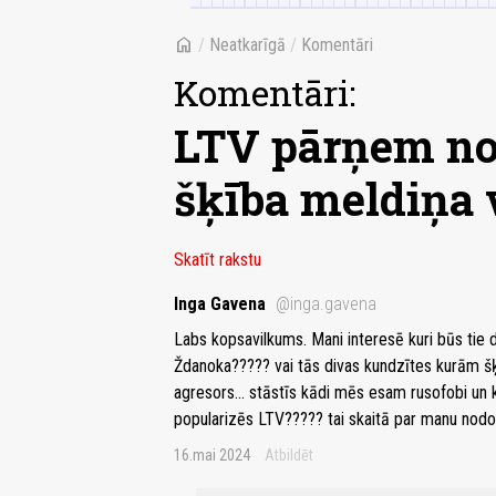
home
/
Neatkarīgā
/
Komentāri
Komentāri:
LTV pārņem no
šķība meldiņa 
Skatīt rakstu
Inga Gavena
@inga.gavena
Labs kopsavilkums. Mani interesē kuri būs tie de
Ždanoka????? vai tās divas kundzītes kurām šķi
agresors... stāstīs kādi mēs esam rusofobi un k
popularizēs LTV????? tai skaitā par manu no
16.mai 2024
Atbildēt