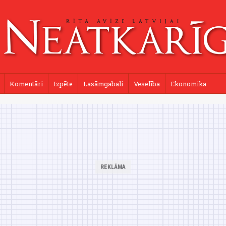
Komentāri
Izpēte
Lasāmgabali
Veselība
Ekonomika