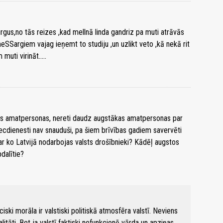
gus,no tās reizes ,kad mellnā linda gandriz pa muti atrāvās
ZemeSSargiem vajag ieņemt to studiju ,un uzlikt veto ,kā nekā rit
uti virināt.....
s amatpersonas, nereti daudz augstākas amatpersonas par
cdienesti nav snauduši, pa šiem brīvības gadiem savervēti
ar ko Latvijā nodarbojas valsts drošībnieki? Kādēļ augstos
pdalītie?
ēciski morāla ir valstiski politiskā atmosfēra valstī. Neviens
litāti. Bet ja valstī faktiski nefunkcionē vārda un apziņas