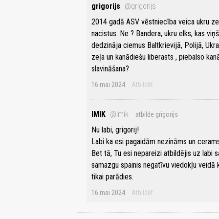
grigorijs
@grigorijs
2014 gadā ASV vēstniecība veica ukru zem
nacistus. Ne ? Bandera, ukru elks, kas viņš
dedzināja ciemus Baltkrievijā, Polijā, Ukra
zeļa un kanādiešu liberasts , piebalso kan
slavināšana?
16.mai 2024
Atbildēt
IMIK
@imik
atbilde grigorijs
Nu labi, grigorij!
Labi ka esi pagaidām nezināms un cerams 
Bet tā, Tu esi nepareizi atbildējis uz lab
samazgu spainis negatīvu viedokļu veidā ka
tikai parādies.
16.mai 2024
Atbildēt