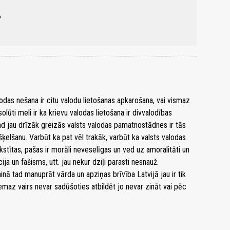
?
lodas nešana ir citu valodu lietošanas apkarošana, vai vismaz
lūti meli ir ka krievu valodas lietošana ir divvalodības
ad jau drīzāk greizās valsts valodas pamatnostādnes ir tās
šķelšanu. Varbūt ka pat vēl trakāk, varbūt ka valsts valodas
stītas, pašas ir morāli neveselīgas un ved uz amoralitāti un
a un fašisms, utt. jau nekur dziļi parasti nesnauž.
nā tad manuprāt vārda un apziņas brīvība Latvijā jau ir tik
emaz vairs nevar sadūšoties atbildēt jo nevar zināt vai pēc