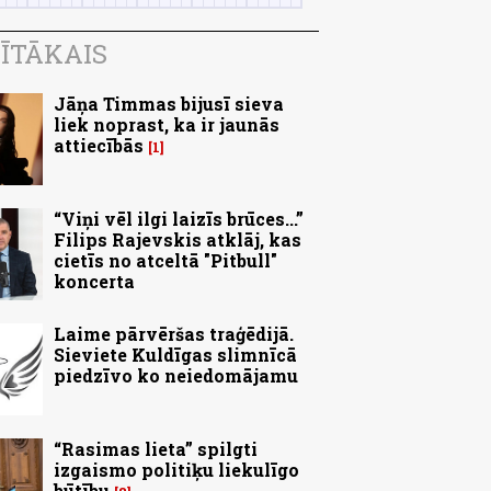
ĪTĀKAIS
Jāņa Timmas bijusī sieva
liek noprast, ka ir jaunās
attiecībās
1
“Viņi vēl ilgi laizīs brūces...”
Filips Rajevskis atklāj, kas
cietīs no atceltā "Pitbull"
koncerta
Laime pārvēršas traģēdijā.
Sieviete Kuldīgas slimnīcā
piedzīvo ko neiedomājamu
“Rasimas lieta” spilgti
izgaismo politiķu liekulīgo
būtību