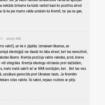
jau nekāds brīnums ka kāds varbūt kaut ko pozitīvu atrod
a tā ka pie mums valda uzskats ka Kremlī, tur jau nu gan,
65
atbilde IMIK
ms valstī), un tie ir jāpilda. Izmainam likumus, un
tajā ideoloģijā var daudz ko labu atrast, bet tas nenozīmē,
lodas likums. Kremļa pozīcija valsts valodas, proti, krievu
a ne vēl stingrāka. Kremļa ideologu vēršanās pret dažādām,
 mats matā sakrīt arī ar NRA nostājām, bet... Bet tas viss
nā, uzsākusi genocīdu pret Ukrainas tautu. Ja Kremlim
ekaro citas valstis. Īsi sakot, nejauc rozīnes ar pēļu