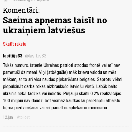
Komentāri:
Saeima apņemas taisīt no
ukraiņiem latviešus
Skatīt rakstu
lasītājs33
@las.t.js33
Tukšs numurs. Īstenie Ukrainas patrioti atrodas frontē vai arī nav
pametuši dzimteni. Viņi (atbēgušie) māk krievu valodu un mēs
mākam, ar to arī visa naudas pļekarēšana beigsies. Saprotu vēlmi
piepulcināt darba rokas aizbraukušo latviešu vietā. Labāk balts
ukrainis nekā tadžiks vai indietis. Pieļauju skaitli 0.2% realizācijas.
100 miljoni nav daudz, bet vismaz kautkas lai palielinātu atbalstu
bērna piedzimšanai vai arī pacelt neapliekamo minimumu.
12.jun
Atbildēt