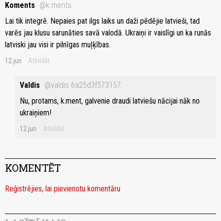
Kоments
@k.ments
Lai tik integrē. Nepaies pat ilgs laiks un daži pēdējie latvieši, tad
varēs jau klusu sarunāties savā valodā. Ukraiņi ir vaislīgi un ka runās
latviski jau visi ir pilnīgas muļķības.
12.jun
Atbildēt
Valdis
@valdis.6a25d3f573157
Nu, protams, k.ment, galvenie draudi latviešu nācijai nāk no
ukraiņiem!
12.jun
Atbildēt
KOMENTĒT
Reģistrējies, lai pievienotu komentāru