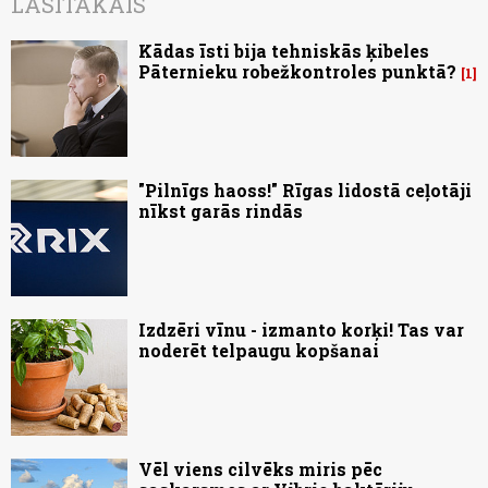
LASĪTĀKAIS
Kādas īsti bija tehniskās ķibeles
Pāternieku robežkontroles punktā?
1
"Pilnīgs haoss!" Rīgas lidostā ceļotāji
nīkst garās rindās
Izdzēri vīnu - izmanto korķi! Tas var
noderēt telpaugu kopšanai
Vēl viens cilvēks miris pēc