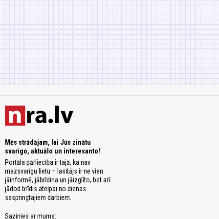
Mēs strādājam, lai Jūs zinātu
svarīgo, aktuālo un interesanto!
Portāla pārliecība ir tajā, ka nav
mazsvarīgu lietu – lasītājs ir ne vien
jāinformē, jābrīdina un jāizglīto, bet arī
jādod brīdis atelpai no dienas
saspringtajiem darbiem.
Sazinies ar mums: