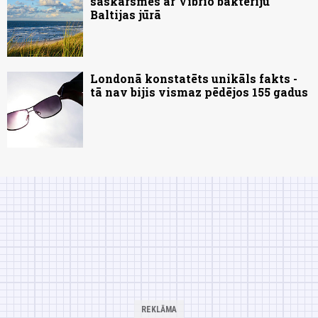
saskarsmes ar Vibrio baktēriju
Baltijas jūrā
Londonā konstatēts unikāls fakts -
tā nav bijis vismaz pēdējos 155 gadus