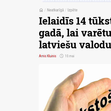
home
/
Neatkarīgā
/
Izpēte
Ielaidīs 14 tū
gadā, lai varēt
latviešu valod
schedule
Arnis Kluinis
10.mai