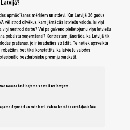
Latvijā?
lodas apmācīšanas mērķiem un atdevi. Kur Latvijā 36 gadus
 vēl atrod cilvēkus, kam jāmācās latviešu valoda, lai viņi
a viņi neatrod darbu? Vai pa galveno pielietojumu viņu latviešu
na pabalstu saņemšanai? Kontrastam jānorāda, ka Latvijā tik
valodas prašanas, jo ir ieradušies strādāt. Te netiek apsveikta
obežām, bet tikai konstatēts, ka latviešu valodas
ofesionālo bezdarbnieku prasmju sarakstā.
ome nosūta brīdinājuma vēstuli Kulbergam
ņems deputāti un ministri. Valsts iestādēs strādājošie būs