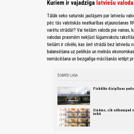
Kuriem ir vajadzīga
latviešu valoda
Tālāk seko saturiski jautājumi par latviešu va
pēc tās valstiskās neatkarības atjaunošanas NVA
varētu strādāt? Vai tiešām valoda pie vainas, k
valodas prasmēm nekļūst lūgumrakstu rakstīša
tiešām ir cilvēki, kas šeit strādā bez latviešu 
balansēšana uz pelēkās un melnās ekonomikas r
nemācēšana un bezgalīga mācīšanās ietilpt pr
ŠOBRĪD LASA
Fiskālās disiplīnas pad
Zināms, cik nākamgad sa
šokā