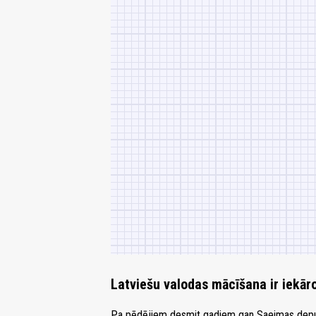
Latviešu valodas mācīšana ir iekār
Pa pēdējiem desmit gadiem gan Saeimas deputāt