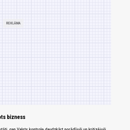
ots bizness
i, gan Valsts kontrole daudzkārt norādījuši un kritizējuši