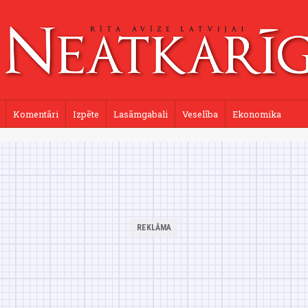
Komentāri
Izpēte
Lasāmgabali
Veselība
Ekonomika