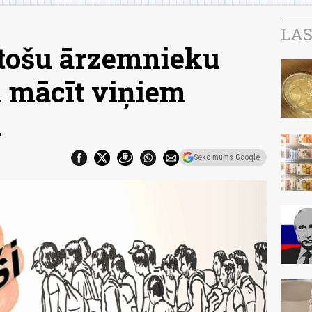
LAS
kstošu ārzemnieku
u mācīt viņiem
u
Seko mums Google