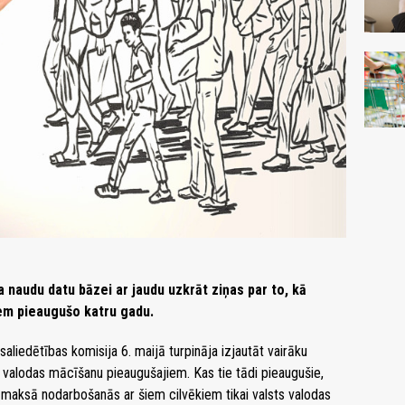
sa naudu datu bāzei ar jaudu uzkrāt ziņas par to, kā
iem pieaugušo katru gadu.
aliedētības komisija 6. maijā turpināja izjautāt vairāku
šu valodas mācīšanu pieaugušajiem. Kas tie tādi pieaugušie,
j izmaksā nodarbošanās ar šiem cilvēkiem tikai valsts valodas