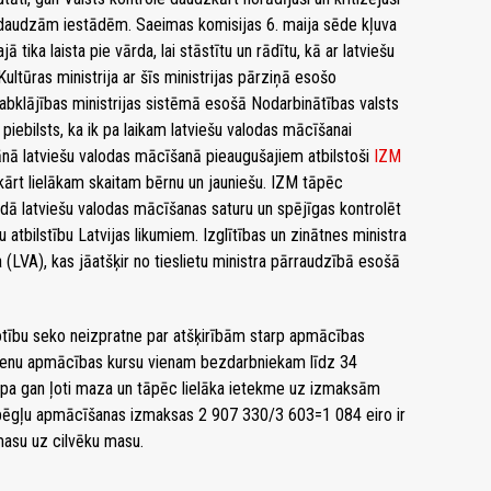
pa daudzām iestādēm. Saeimas komisijas 6. maija sēde kļuva
ika laista pie vārda, lai stāstītu un rādītu, kā ar latviešu
tūras ministrija ar šīs ministrijas pārziņā esošo
Labklājības ministrijas sistēmā esošā Nodarbinātības valsts
iebilsts, ka ik pa laikam latviešu valodas mācīšanai
lānā latviešu valodas mācīšanā pieaugušajiem atbilstoši
IZM
kārt lielākam skaitam bērnu un jauniešu. IZM tāpēc
dā latviešu valodas mācīšanas saturu un spējīgas kontrolēt
tbilstību Latvijas likumiem. Izglītības un zinātnes ministra
(LVA), kas jāatšķir no tieslietu ministra pārraudzībā esošā
ību seko neizpratne par atšķirībām starp apmācības
ienu apmācības kursu vienam bezdarbniekam līdz 34
upa gan ļoti maza un tāpēc lielāka ietekme uz izmaksām
bēgļu apmācīšanas izmaksas 2 907 330/3 603=1 084 eiro ir
masu uz cilvēku masu.