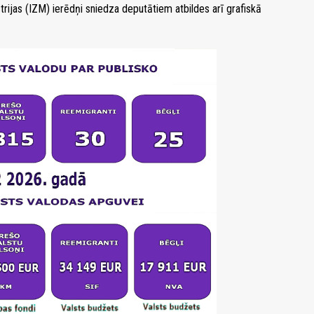
trijas (IZM) ierēdņi sniedza deputātiem atbildes arī grafiskā