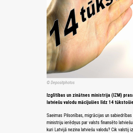
© Depositphotos
Izglītības un zinātnes ministrija (IZM) pra
latviešu valodu mācījušies līdz 14 tūkstoš
Saeimas Pilsonības, migrācijas un sabiedrības s
ministriju ierēdņus par valsts finansēto latvie
kuri Latvijā nezina latviešu valodu? Cik valsti