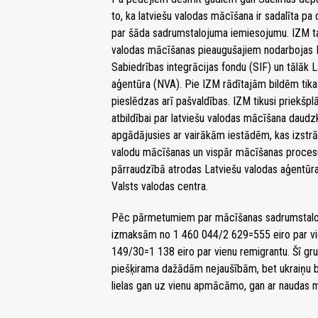
to, ka latviešu valodas mācīšana ir sadalīta 
par šāda sadrumstalojuma iemiesojumu. IZM tajā t
valodas mācīšanas pieaugušajiem nodarbojas Kul
Sabiedrības integrācijas fondu (SIF) un tālāk 
aģentūra (NVA). Pie IZM rādītajām bildēm tika p
pieslēdzas arī pašvaldības. IZM tikusi priekšp
atbildībai par latviešu valodas mācīšana daudz
apgādājusies ar vairākām iestādēm, kas izstrā
valodu mācīšanas un vispār mācīšanas procesu a
pārraudzībā atrodas Latviešu valodas aģentūra 
Valsts valodas centra.
Pēc pārmetumiem par mācīšanas sadrumstalot
izmaksām no 1 460 044/2 629=555 eiro par v
149/30=1 138 eiro par vienu remigrantu. Šī gr
piešķirama dažādām nejaušībām, bet ukraiņu 
lielas gan uz vienu apmācāmo, gan ar naudas 