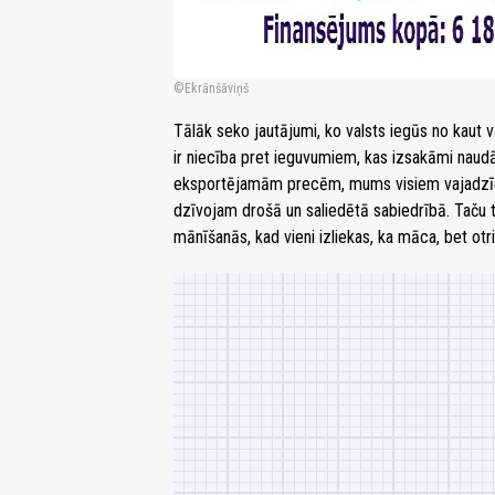
Ekrānšāviņš
Tālāk seko jautājumi, ko valsts iegūs no kaut v
ir niecība pret ieguvumiem, kas izsakāmi naudā
eksportējamām precēm, mums visiem vajadzīgi
dzīvojam drošā un saliedētā sabiedrībā. Taču t
mānīšanās, kad vieni izliekas, ka māca, bet otr