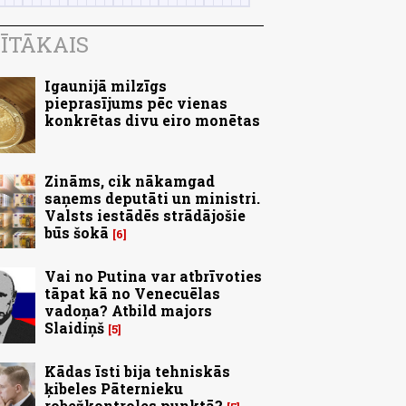
ĪTĀKAIS
Igaunijā milzīgs
pieprasījums pēc vienas
konkrētas divu eiro monētas
Zināms, cik nākamgad
saņems deputāti un ministri.
Valsts iestādēs strādājošie
būs šokā
6
Vai no Putina var atbrīvoties
tāpat kā no Venecuēlas
vadoņa? Atbild majors
Slaidiņš
5
Kādas īsti bija tehniskās
ķibeles Pāternieku
robežkontroles punktā?