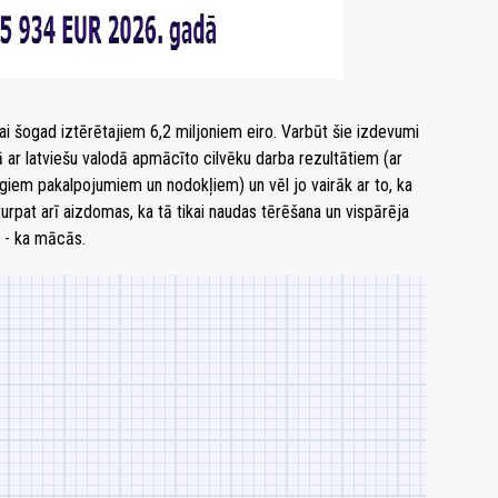
ai šogad iztērētajiem 6,2 miljoniem eiro. Varbūt šie izdevumi
 ar latviešu valodā apmācīto cilvēku darba rezultātiem (ar
em pakalpojumiem un nodokļiem) un vēl jo vairāk ar to, ka
urpat arī aizdomas, ka tā tikai naudas tērēšana un vispārēja
i - ka mācās.