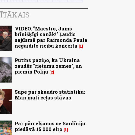
ĪTĀKAIS
VIDEO. "Maestro, Jums
brīnišķīgi sanāk!" Ļaudis
sajūsmā par Raimonda Paula
negaidīto rīcību koncertā
1
Putins paziņo, ka Ukraina
zaudēs "rietumu zemes", un
piemin Poliju
2
Supe par skaudro statistiku:
Man mati ceļas stāvus
Par pārcelšanos uz Sardīniju
piedāvā 15 000 eiro
1