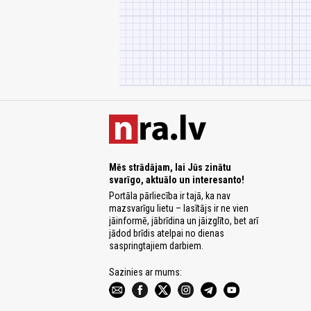
Mēs strādājam, lai Jūs zinātu
svarīgo, aktuālo un interesanto!
Portāla pārliecība ir tajā, ka nav
mazsvarīgu lietu – lasītājs ir ne vien
jāinformē, jābrīdina un jāizglīto, bet arī
jādod brīdis atelpai no dienas
saspringtajiem darbiem.
Sazinies ar mums: