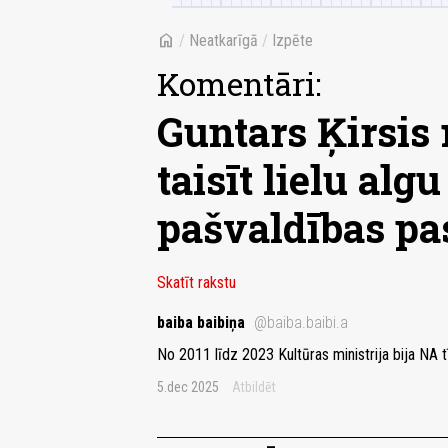
home
/
Neatkarīgā
/
Izpēte
Komentāri:
Guntars Ķirsis 
taisīt lielu alg
pašvaldības pa
Skatīt rakstu
baiba baibiņa
@baiba.baibi.a
No 2011 līdz 2023 Kultūras ministrija bija NA t
5.dec 2025
Atbildēt