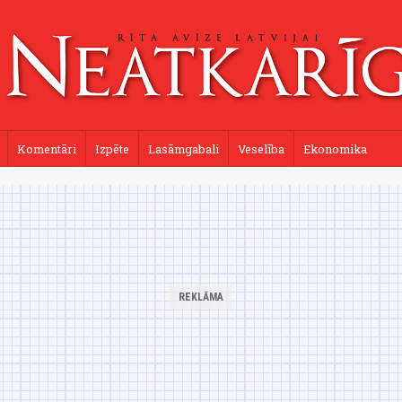
Komentāri
Izpēte
Lasāmgabali
Veselība
Ekonomika