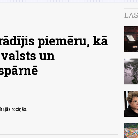
LAS
rādījis piemēru, kā
u valsts un
spārnē
īrajās rociņās.