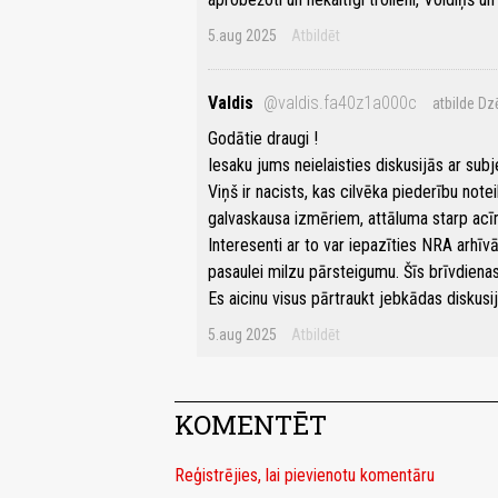
5.aug 2025
Atbildēt
Valdis
@valdis.fa40z1a000c
atbilde Dz
Godātie draugi !
Iesaku jums neielaisties diskusijās ar subj
Viņš ir nacists, kas cilvēka piederību note
galvaskausa izmēriem, attāluma starp a
Interesenti ar to var iepazīties NRA arhī
pasaulei milzu pārsteigumu. Šīs brīvdiena
Es aicinu visus pārtraukt jebkādas diskusija
5.aug 2025
Atbildēt
KOMENTĒT
Reģistrējies, lai pievienotu komentāru