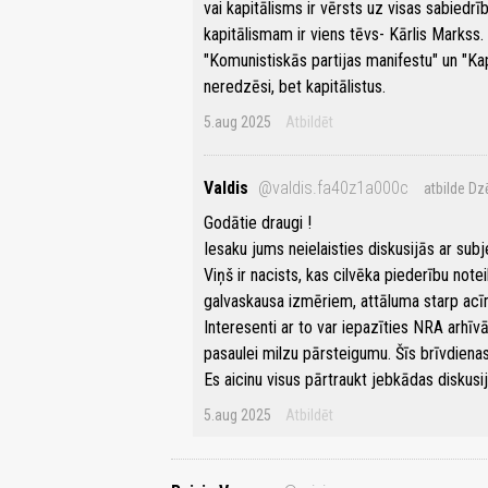
vai kapitālisms ir vērsts uz visas sabied
kapitālismam ir viens tēvs- Kārlis Markss.
"Komunistiskās partijas manifestu" un "Kapi
neredzēsi, bet kapitālistus.
5.aug 2025
Atbildēt
Valdis
@valdis.fa40z1a000c
atbilde Dz
Godātie draugi !
Iesaku jums neielaisties diskusijās ar subj
Viņš ir nacists, kas cilvēka piederību note
galvaskausa izmēriem, attāluma starp a
Interesenti ar to var iepazīties NRA arhī
pasaulei milzu pārsteigumu. Šīs brīvdiena
Es aicinu visus pārtraukt jebkādas diskusija
5.aug 2025
Atbildēt