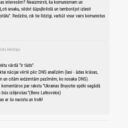
rības interesēm? Neaizmirsti, ka komunismam un
 Ļoti iesaku, sēdot šūpuļkrēslā un tamborējot izlasit
tālu". Redzēsi, cik tie līdzīgi, varbūt visur vairs komunistus
ēsts lietotājs
ektu vārdā "ir tāds".
iktai nācijai vērtē pēc DNS analīzēm (lasi - ādas krāsas,
cīm un citām iedzimtām pazīmēm, ko nosaka DNS).
vā komentāros par rakstu "Ukrainas Bruņotie spēki sagādā
s būs izšķirošas."(Bens Latkovskis)
s ar šo nacistu un trolli!