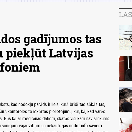
LAS
ādos gadījumos tas
 piekļūt Latvijas
lefoniem
sts, kad nodokļu parāds ir liels, kurā brīdī tad sākās tas,
. Kurš kontoreles to iekārtas pielietojumu, kur, kā, kad varēs
s. Būs kā ar medicīnas datiem, skatās visi kam nav slinkums.
personīgām vajadzībām un nekautrējas nodot info saviem