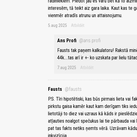
radiniekiem. Piedot jau es varu bet kā to aizm
interesēm, tā teikt aiz gara laika. Kaut kas te 
vienmēr atradīs atrunu un attaisnojumu.
5.aug 2025
Atbildēt
Ans Profi
@ans.profi
Fausts tak paņem kalkulatoru! Rakstā minē
44k....tas arī ir +- ko uzskata par lielu tāta
7.aug 2025
Atbildēt
Fausts
@fausts
P.S. Tīri hipotētiski, kas būs pirmais lieta vai 
pirkstu gaisa kamēr kaut kam derīgam tiks iedur
lietotāji to diez vai uzraus kā kāds ir pieslēdz
atļauties noalgot spečukus lai tie pārbauda vai k
pat tas fakts netiks ņemts vērā. Uzrāvam kādu p
inkvizīcija.