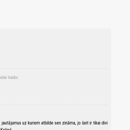
bilde Valdis
autājumus uz kuriem atbilde sen zināma, jo šeit ir tikai divi
 Koļiņš.