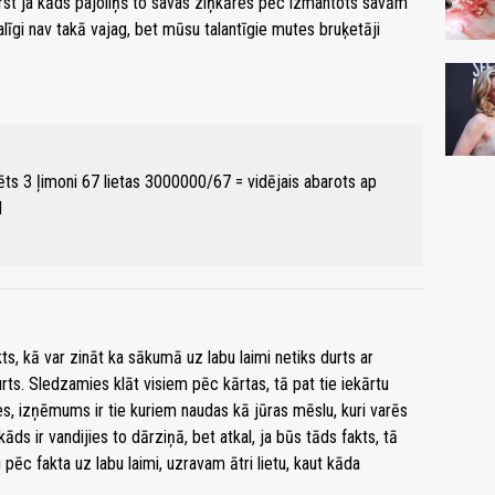
irst ja kāds pajoliņš to savas ziņkāres pēc izmantots savām
galīgi nav takā vajag, bet mūsu talantīgie mutes bruķetāji
ts 3 ļimoni 67 lietas 3000000/67 = vidējais abarots ap
d
fakts, kā var zināt ka sākumā uz labu laimi netiks durts ar
ts. Sledzamies klāt visiem pēc kārtas, tā pat tie iekārtu
ies, izņēmums ir tie kuriem naudas kā jūras mēslu, kuri varēs
āds ir vandijies to dārziņā, bet atkal, ja būs tāds fakts, tā
ēc fakta uz labu laimi, uzravam ātri lietu, kaut kāda