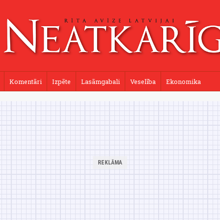
Komentāri
Izpēte
Lasāmgabali
Veselība
Ekonomika