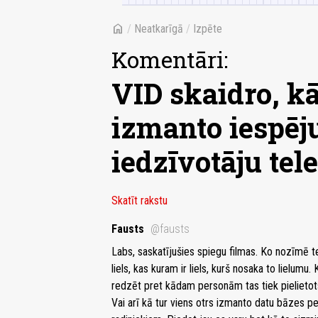
home
/
Neatkarīgā
/
Izpēte
Komentāri:
VID skaidro, k
izmanto iespēju
iedzīvotāju te
Skatīt rakstu
Fausts
@fausts
Labs, saskatījušies spiegu filmas. Ko nozīmē tek
liels, kas kuram ir liels, kurš nosaka to lielumu
redzēt pret kādam personām tas tiek pielietot
Vai arī kā tur viens otrs izmanto datu bāzes 