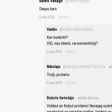
Raivis Vanags
@raivis.vanags
Dauņu bars
5.aug 2025
Atbildēt
Valdis
@valdis.fa40z1a000c
Kuri konkrēti?
VID, viņu klienti, vai komentētāji?
5.aug 2025
Atbildēt
Nikolajs
@nikolajs.66544573cd7ca
at
Troļļi, protams.
5.aug 2025
Atbildēt
Dzēsts lietotājs
atbilde Nikolajs
Voldiņš un Koļiņš protams! Nevajag uzdot j
aprobežoti un nekaitīgi trollēni, Voldiņš un