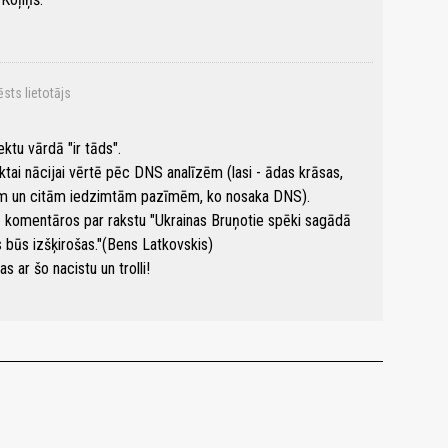
ēsts lietotājs
ektu vārdā "ir tāds".
iktai nācijai vērtē pēc DNS analīzēm (lasi - ādas krāsas,
cīm un citām iedzimtām pazīmēm, ko nosaka DNS).
vā komentāros par rakstu "Ukrainas Bruņotie spēki sagādā
s būs izšķirošas."(Bens Latkovskis)
s ar šo nacistu un trolli!