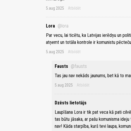
5.aug 2025
Atbildēt
Lora
@lora
Par vecu, lai ticētu, ka Latvijas ierēdņu un poli
atņemt un totāla kontrole ir komunistu pēcteču
5.aug 2025
Atbildēt
Fausts
@fausts
Tas jau nav nekāds jaunums, bet kā to mai
5.aug 2025
Atbildēt
Dzēsts lietotājs
Laupīšana Lora ir tik pat veca kā pati c
tas būtu jāsaka, ar pašu komunisma ideju t
nav! Kāda starpība, kurš tevi laupa, komuni