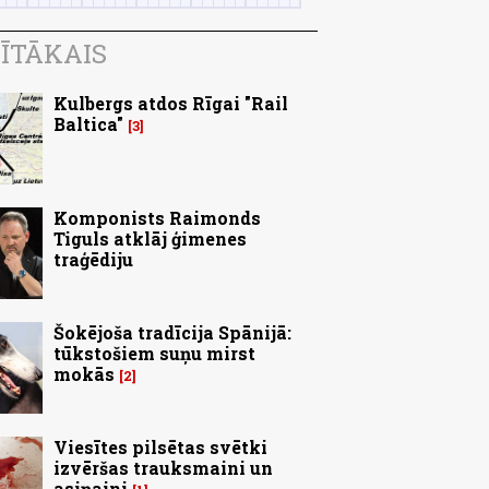
ĪTĀKAIS
Kulbergs atdos Rīgai "Rail
Baltica"
3
Komponists Raimonds
Tiguls atklāj ģimenes
traģēdiju
Šokējoša tradīcija Spānijā:
tūkstošiem suņu mirst
mokās
2
Viesītes pilsētas svētki
izvēršas trauksmaini un
asiņaini