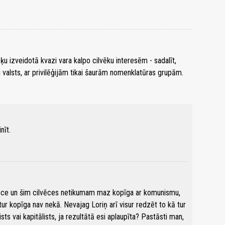
tiķu izveidotā kvazi vara kalpo cilvēku interesēm - sadalīt,
 valsts, ar privilēģijām tikai šaurām nomenklatūras grupām.
nīt.
ilvēce un šim cilvēces netikumam maz kopīga ar komunismu,
ur kopīga nav nekā. Nevajag Loriņ arī visur redzēt to kā tur
sts vai kapitālists, ja rezultātā esi aplaupīta? Pastāsti man,