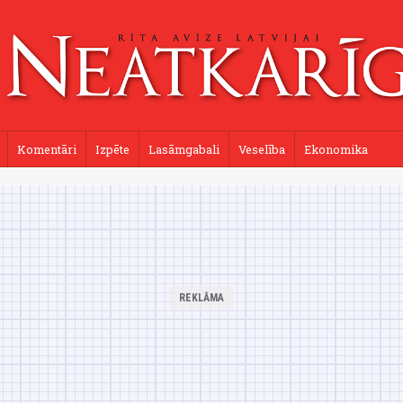
Komentāri
Izpēte
Lasāmgabali
Veselība
Ekonomika