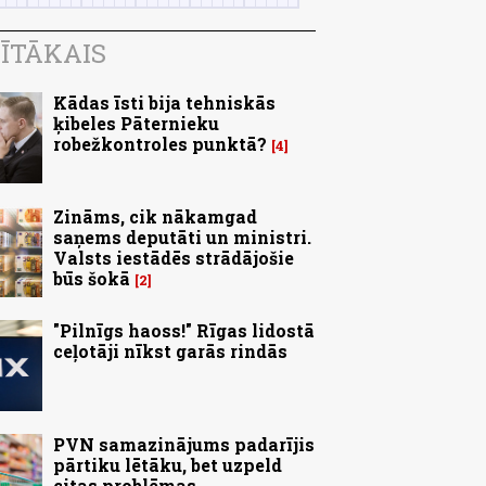
ĪTĀKAIS
Kādas īsti bija tehniskās
ķibeles Pāternieku
robežkontroles punktā?
4
Zināms, cik nākamgad
saņems deputāti un ministri.
Valsts iestādēs strādājošie
būs šokā
2
"Pilnīgs haoss!" Rīgas lidostā
ceļotāji nīkst garās rindās
PVN samazinājums padarījis
pārtiku lētāku, bet uzpeld
citas problēmas