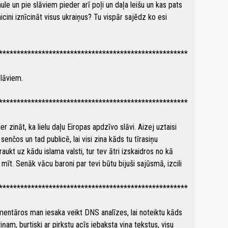
asaule un pie slāviem pieder arī poļi un daļa leišu un kas pats
 aicini iznīcināt visus ukraiņus? Tu vispār sajēdz ko esi
*****************************************************
slāviem.
*****************************************************
r zināt, ka lielu daļu Eiropas apdzīvo slāvi. Aizej uztaisi
enčos un tad publicē, lai visi zina kāds tu tīrasiņu
kt uz kādu islama valsti, tur tev ātri izskaidros no kā
mīt. Senāk vācu baroni par tevi būtu bijuši sajūsmā, izcili
*****************************************************
ntāros man iesaka veikt DNS analīzes, lai noteiktu kāds
ņam, burtiski ar pirkstu acīs iebaksta viņa tekstus, visu