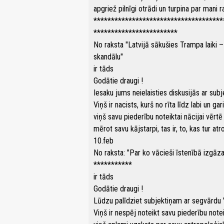
apgriež pilnīgi otrādi un turpina par mani
*************************************
************************
No raksta "Latvijā sākušies Trampa laiki –
skandālu"
ir tāds
Godātie draugi !
Iesaku jums neielaisties diskusijās ar sub
Viņš ir nacists, kurš no rīta līdz labi un g
viņš savu piederību noteiktai nācijai vēr
mērot savu kājstarpi, tas ir, to, kas tur at
10.feb
No raksta: "Par ko vācieši īstenībā izgā
***********
ir tāds
Godātie draugi !
Lūdzu palīdziet subjektiņam ar segvārdu "
Viņš ir nespēj noteikt savu piederību note