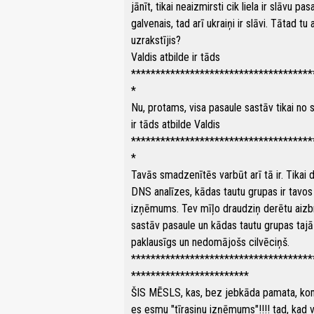
jānīt, tikai neaizmirsti cik liela ir slāvu p
galvenais, tad arī ukraiņi ir slāvi. Tātad tu
uzrakstījis?
Valdis atbilde ir tāds
*************************************
*
Nu, protams, visa pasaule sastāv tikai no 
ir tāds atbilde Valdis
*************************************
*
Tavās smadzenītēs varbūt arī tā ir. Tikai de
DNS analīzes, kādas tautu grupas ir tavos s
izņēmums. Tev mīļo draudziņ derētu aizbrau
sastāv pasaule un kādas tautu grupas tajā 
paklausīgs un nedomājošs cilvēciņš.
*************************************
************************
ŠIS MĒSLS, kas, bez jebkāda pamata, kome
es esmu "tīrasiņu izņēmums"!!!! tad, kad vi