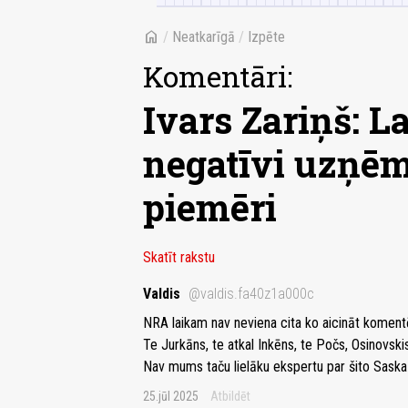
home
/
Neatkarīgā
/
Izpēte
Komentāri:
Ivars Zariņš: La
negatīvi uzņēm
piemēri
Skatīt rakstu
Valdis
@valdis.fa40z1a000c
NRA laikam nav neviena cita ko aicināt koment
Te Jurkāns, te atkal Inkēns, te Počs, Osinovskis 
Nav mums taču lielāku ekspertu par šito Saska
25.jūl 2025
Atbildēt