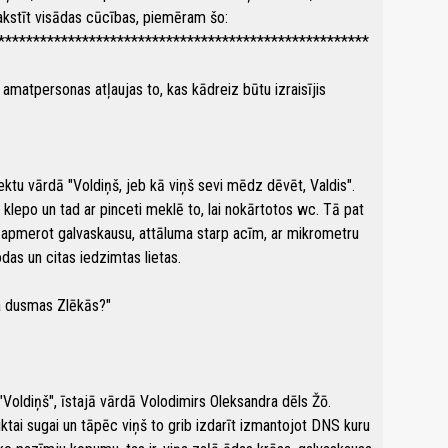
 rakstīt visādas cūcības, piemēram šo:
*****************************************************
 amatpersonas atļaujas to, kas kādreiz būtu izraisījis
jektu vārdā "Voldiņš, jeb kā viņš sevi mēdz dēvēt, Valdis".
ari klepo un tad ar pinceti meklē to, lai nokārtotos wc. Tā pat
tē apmerot galvaskausu, attāluma starp acīm, ar mikrometru
rodas un citas iedzimtas lietas.
za dusmas Zlēkās?"
Voldiņš", īstajā vārdā Volodimirs Oleksandra dēls Žō.
iktai sugai un tāpēc viņš to grib izdarīt izmantojot DNS kuru