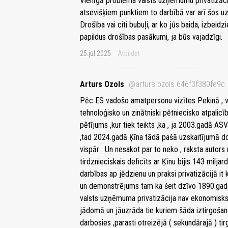
Vienīgā problēma valsts uzņēmumu privatizācij
atsevišķiem punktiem to darbībā var arī šos 
Drošība vai citi bubuļi, ar ko jūs baida, izbei
papildus drošības pasākumi, ja būs vajadzīgi.
25.jūl 2025
Atbildēt
Arturs Ozols
@arturs.ozols.646f3f380fe9c
Pēc ES vadošo amatpersonu vizītes Pekinā , vāc
tehnoloģisko un zinātniski pētniecisko atpalicīb
pētījums ,kur tiek teikts ,ka , ja 2003.gadā A
,tad 2024.gadā Ķīna tādā pašā uzskaitījumā d
vispār . Un nesakot par to neko , raksta autors
tirdznieciskais deficīts ar Ķīnu bijis 143 miljar
darbības ap jēdzienu un praksi privatizācijā it 
un demonstrējums tam ka šeit dzīvo 1890.gada b
valsts uzņēmuma privatizācija nav ekonomisks ,b
jādomā un jāuzrāda tie kuriem šāda iztirgošana
darbosies ,parasti otreizējā ( sekundārajā ) tir