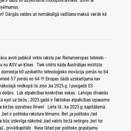
ai ir dažu šo uzņēmumu monopolstāvoklis. Izīrēt ar
uzņēmumus.
dziet! Dārgās valdes un nemākulīgā vadīšana maksā vairāk kā
u avoti publicē virkni rakstu par Rietumeiropas tehniski -
u no ASV un Ķīnas . Tiek citēts kāda Austrālijas institūta
SV dominēja 60 uzskaitīto tehnoloģisko inovāciju jomās no 64
ominē 57 jomās no 64 !!! Eiropas šādā uzskaitījuma nav
 nākošajā rindkopā īsi ziņo ,ka 2025.g. I pusgadā ES
di dolāru . Lūk atpalicības konkrētas sekas . Latvijas dīvainās
kā ejot uz biržu , 2025.gadā ir faktiskas atpalicības izpausme
iržas izpratnes līmenī . Lieta tā , ka 2025.g. kapitālismā
et ir politiska rakstura lēmums. Bet ,ja politisks ,tad
 būs izdevīga nākotnē ,kad valsts biržā netirgos ,bet tur
gū , privātkapitāls . Runa tātad par politisko grupējumu