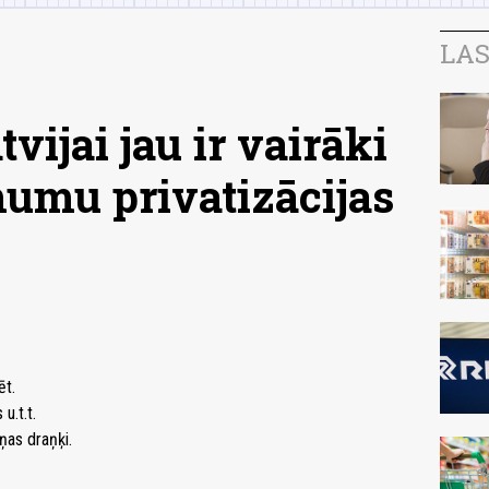
LAS
tvijai jau ir vairāki
umu privatizācijas
ēt.
u.t.t.
ņas draņķi.