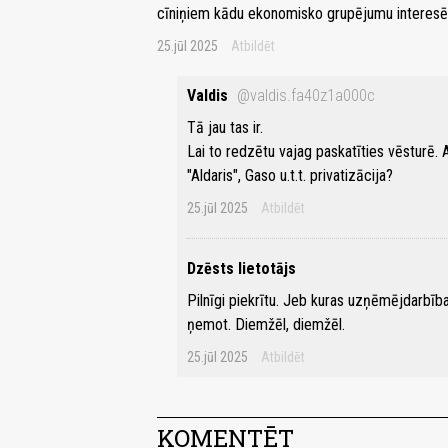
cīniņiem kādu ekonomisko grupējumu interesēs 
25.jūl 2025
Atbildēt
Valdis
@valdis.fa40z1a000c
Tā jau tas ir.
Lai to redzētu vajag paskatīties vēsturē. 
"Aldaris", Gaso u.t.t. privatizācija?
25.jūl 2025
Atbildēt
Dzēsts lietotājs
Pilnīgi piekrītu. Jeb kuras uzņēmējdarbība
ņemot. Diemžēl, diemžēl.
25.jūl 2025
Atbildēt
KOMENTĒT