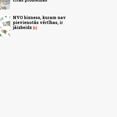
NVO bizness, kuram nav
pievienotās vērtības, ir
jāizbeidz
1