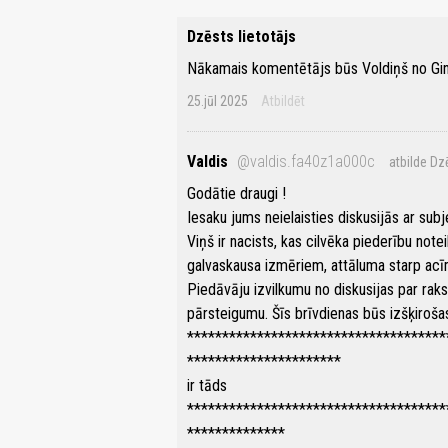
Dzēsts lietotājs
Nākamais komentētājs būs Voldiņš no Gint
25.jūl 2025
Atbildēt
Valdis
@valdis.fa40z1a000c
atbilde Dz
Godātie draugi !
Iesaku jums neielaisties diskusijās ar subj
Viņš ir nacists, kas cilvēka piederību note
galvaskausa izmēriem, attāluma starp a
Piedāvāju izvilkumu no diskusijas par rak
pārsteigumu. Šīs brīvdienas būs izšķiroša
*************************************
**********************
ir tāds
*************************************
**************