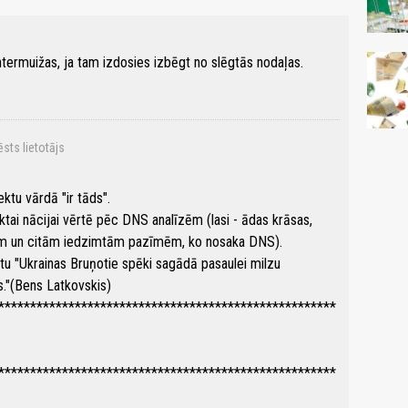
ermuižas, ja tam izdosies izbēgt no slēgtās nodaļas.
ēsts lietotājs
ektu vārdā "ir tāds".
iktai nācijai vērtē pēc DNS analīzēm (lasi - ādas krāsas,
cīm un citām iedzimtām pazīmēm, ko nosaka DNS).
stu "Ukrainas Bruņotie spēki sagādā pasaulei milzu
s."(Bens Latkovskis)
*****************************************************
*****************************************************