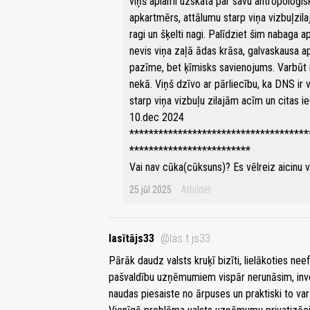
viņš aplami uzskata par savu antropoloģis
apkartmērs, attālumu starp viņa vizbuļzi
ragi un šķelti nagi. Palīdziet šim nabaga 
nevis viņa zaļā ādas krāsa, galvaskausa a
pazīme, bet ķīmisks savienojums. Varbūt n
nekā. Viņš dzīvo ar pārliecību, ka DNS ir
starp viņa vizbuļu zilajām acīm un citas 
10.dec 2024
*************************************
*************************
Vai nav cūka(cūksuns)? Es vēlreiz aicinu vi
25.jūl 2025
Atbildēt
lasītājs33
@las.t.js33
Pārāk daudz valsts kruķī bizīti, lielākoties neef
pašvaldību uzņēmumiem vispār nerunāsim, inve
naudas piesaiste no ārpuses un praktiski to var