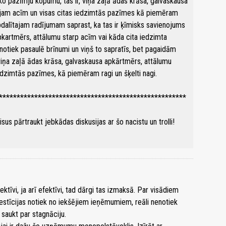
ko pazīmju kopumu, tas ir, viņa zaļā ādas krāsa, galvaskausa
lajam acīm un visas citas iedzimtās pazīmes kā piemēram
apdalītajam radījumam saprast, ka tas ir ķīmisks savienojums
pkartmērs, attālumu starp acīm vai kāda cita iedzimta
otiek pasaulē brīnumi un viņš to sapratīs, bet pagaidām
 viņa zaļā ādas krāsa, galvaskausa apkārtmērs, attālumu
iedzimtās pazīmes, kā piemēram ragi un šķelti nagi.
*****************************************************
sus pārtraukt jebkādas diskusijas ar šo nacistu un trolli!
ektīvi, ja arī efektīvi, tad dārgi tas izmaksā. Par visādiem
stīcijas notiek no iekšējiem ieņēmumiem, reāli nenotiek
 saukt par stagnāciju.