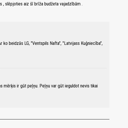
, slēpjoties aiz šī brīža budžeta vajadzībām .
Ar ko beidzās LG, "Ventspils Nafta", "Latvijass Kuģniecība",
s mērķis ir gūt peļņu. Peļņu var gūt ieguldot nevis tikai