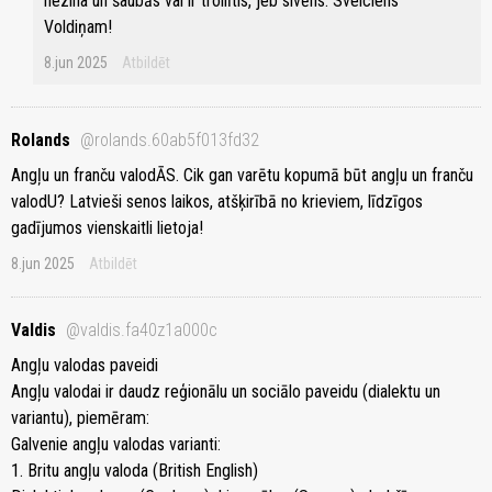
nezina un šaubās vai ir trollītis, jeb sivēns. Sveiciens
Voldiņam!
8.jun 2025
Atbildēt
Rolands
@rolands.60ab5f013fd32
Angļu un franču valodĀS. Cik gan varētu kopumā būt angļu un franču
valodU? Latvieši senos laikos, atšķirībā no krieviem, līdzīgos
gadījumos vienskaitli lietoja!
8.jun 2025
Atbildēt
Valdis
@valdis.fa40z1a000c
Angļu valodas paveidi
Angļu valodai ir daudz reģionālu un sociālo paveidu (dialektu un
variantu), piemēram:
Galvenie angļu valodas varianti:
1. Britu angļu valoda (British English)