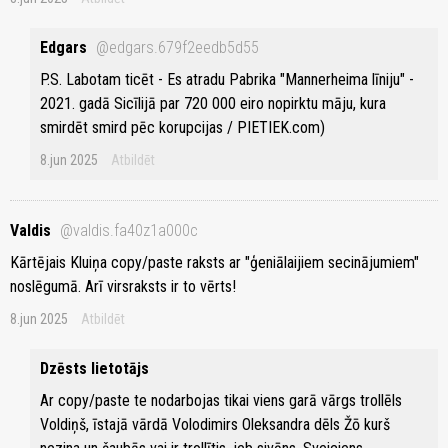
Edgars
@edgars.679f2eedb5d55
P.S. Labotam ticēt - Es atradu Pabrika "Mannerheima līniju" -
2021. gadā Sicīlijā par 720 000 eiro nopirktu māju, kura
smirdēt smird pēc korupcijas / PIETIEK.com)
8.jun 2025
Atbildēt
Valdis
@valdis.fa40z1a000c
Kārtējais Kluiņa copy/paste raksts ar "ģeniālaijiem secinājumiem"
noslēgumā. Arī virsraksts ir to vērts!
8.jun 2025
Atbildēt
Dzēsts lietotājs
Ar copy/paste te nodarbojas tikai viens garā vārgs trollēls
Voldiņš, īstajā vārdā Volodimirs Oleksandra dēls Žō kurš