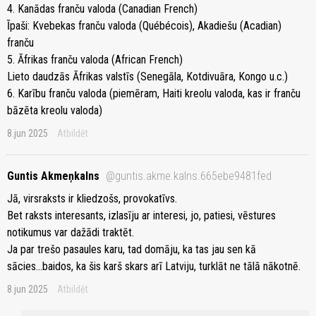
4. Kanādas franču valoda (Canadian French)
Īpaši: Kvebekas franču valoda (Québécois), Akadiešu (Acadian)
franču
5. Āfrikas franču valoda (African French)
Lieto daudzās Āfrikas valstīs (Senegāla, Kotdivuāra, Kongo u.c.)
6. Karību franču valoda (piemēram, Haiti kreolu valoda, kas ir franču
bāzēta kreolu valoda)
8.jun 2025
Atbildēt
Guntis Akmeņkalns
@guntis.akme.kalns.665ebe9481fed
Jā, virsraksts ir kliedzošs, provokatīvs.
Bet raksts interesants, izlasīju ar interesi, jo, patiesi, vēstures
notikumus var dažādi traktēt.
Ja par trešo pasaules karu, tad domāju, ka tas jau sen kā
sācies...baidos, ka šis karš skars arī Latviju, turklāt ne tālā nākotnē.
8.jun 2025
Atbildēt