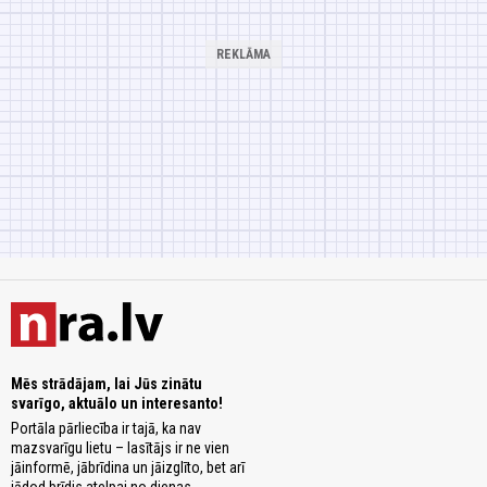
Mēs strādājam, lai Jūs zinātu
svarīgo, aktuālo un interesanto!
Portāla pārliecība ir tajā, ka nav
mazsvarīgu lietu – lasītājs ir ne vien
jāinformē, jābrīdina un jāizglīto, bet arī