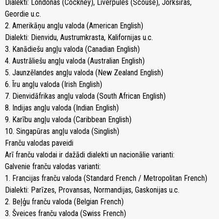
Dialekti: Londonas (Cockney), Liverpūles (Scouse), Jorkšīras,
Geordie u.c.
2. Amerikāņu angļu valoda (American English)
Dialekti: Dienvidu, Austrumkrasta, Kalifornijas u.c.
3. Kanādiešu angļu valoda (Canadian English)
4. Austrāliešu angļu valoda (Australian English)
5. Jaunzēlandes angļu valoda (New Zealand English)
6. Īru angļu valoda (Irish English)
7. Dienvidāfrikas angļu valoda (South African English)
8. Indijas angļu valoda (Indian English)
9. Karību angļu valoda (Caribbean English)
10. Singapūras angļu valoda (Singlish)
Franču valodas paveidi
Arī franču valodai ir dažādi dialekti un nacionālie varianti:
Galvenie franču valodas varianti:
1. Francijas franču valoda (Standard French / Metropolitan French)
Dialekti: Parīzes, Provansas, Normandijas, Gaskonijas u.c.
2. Beļģu franču valoda (Belgian French)
3. Šveices franču valoda (Swiss French)