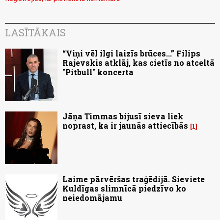
LASĪTĀKAIS
“Viņi vēl ilgi laizīs brūces...” Filips
Rajevskis atklāj, kas cietīs no atceltā
"Pitbull" koncerta
Jāņa Timmas bijusī sieva liek
noprast, ka ir jaunās attiecībās
1
Laime pārvēršas traģēdijā. Sieviete
Kuldīgas slimnīcā piedzīvo ko
neiedomājamu