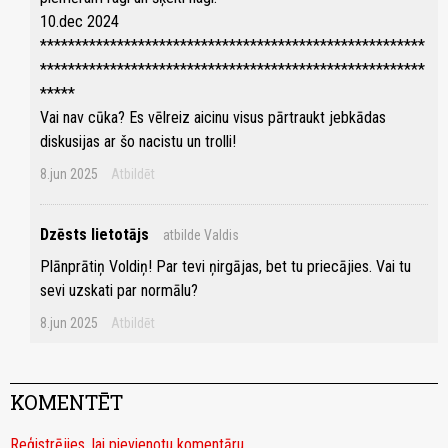
10.dec 2024
*******************************************************
*******************************************************
*****
Vai nav cūka? Es vēlreiz aicinu visus pārtraukt jebkādas
diskusijas ar šo nacistu un trolli!
8.jun 2025
Atbildēt
Dzēsts lietotājs
atbilde Valdis
Plānprātiņ Voldiņ! Par tevi ņirgājas, bet tu priecājies. Vai tu
sevi uzskati par normālu?
8.jun 2025
Atbildēt
KOMENTĒT
Reģistrējies, lai pievienotu komentāru