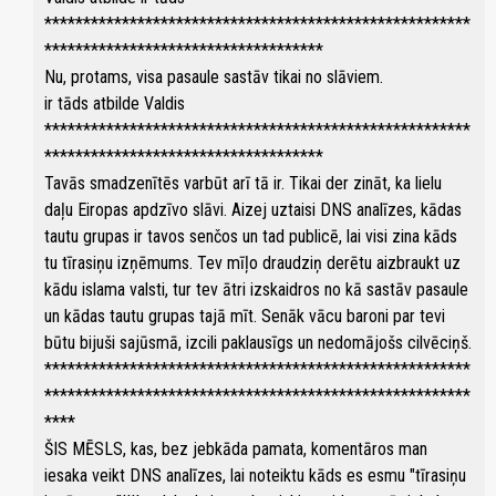
*******************************************************
************************************
Nu, protams, visa pasaule sastāv tikai no slāviem.
ir tāds atbilde Valdis
*******************************************************
************************************
Tavās smadzenītēs varbūt arī tā ir. Tikai der zināt, ka lielu
daļu Eiropas apdzīvo slāvi. Aizej uztaisi DNS analīzes, kādas
tautu grupas ir tavos senčos un tad publicē, lai visi zina kāds
tu tīrasiņu izņēmums. Tev mīļo draudziņ derētu aizbraukt uz
kādu islama valsti, tur tev ātri izskaidros no kā sastāv pasaule
un kādas tautu grupas tajā mīt. Senāk vācu baroni par tevi
būtu bijuši sajūsmā, izcili paklausīgs un nedomājošs cilvēciņš.
*******************************************************
*******************************************************
****
ŠIS MĒSLS, kas, bez jebkāda pamata, komentāros man
iesaka veikt DNS analīzes, lai noteiktu kāds es esmu "tīrasiņu