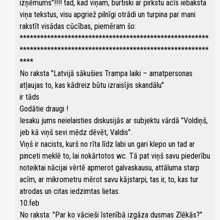
izņēmums"!!!! tad, kad viņam, burtiski ar pirkstu acīs iebaksta
viņa tekstus, visu apgriež pilnīgi otrādi un turpina par mani
rakstīt visādas cūcības, piemēram šo:
*******************************************************
*******************************************************
****
No raksta "Latvijā sākušies Trampa laiki – amatpersonas
atļaujas to, kas kādreiz būtu izraisījis skandālu"
ir tāds
Godātie draugi !
Iesaku jums neielaisties diskusijās ar subjektu vārdā "Voldiņš,
jeb kā viņš sevi mēdz dēvēt, Valdis".
Viņš ir nacists, kurš no rīta līdz labi un gari klepo un tad ar
pinceti meklē to, lai nokārtotos wc. Tā pat viņš savu piederību
noteiktai nācijai vērtē apmerot galvaskausu, attāluma starp
acīm, ar mikrometru mērot savu kājstarpi, tas ir, to, kas tur
atrodas un citas iedzimtas lietas.
10.feb
No raksta: "Par ko vācieši īstenībā izgāza dusmas Zlēkās?"