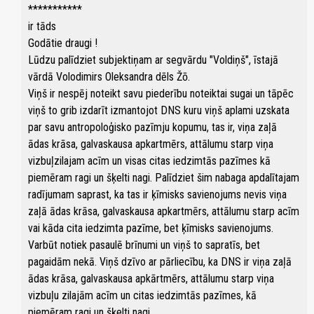
***********
ir tāds
Godātie draugi !
Lūdzu palīdziet subjektiņam ar segvārdu "Voldiņš", īstajā
vārdā Volodimirs Oleksandra dēls Žō.
Viņš ir nespēj noteikt savu piederību noteiktai sugai un tāpēc
viņš to grib izdarīt izmantojot DNS kuru viņš aplami uzskata
par savu antropoloģisko pazīmju kopumu, tas ir, viņa zaļā
ādas krāsa, galvaskausa apkartmērs, attālumu starp viņa
vizbuļzilajam acīm un visas citas iedzimtās pazīmes kā
piemēram ragi un šķelti nagi. Palīdziet šim nabaga apdalītajam
radījumam saprast, ka tas ir ķīmisks savienojums nevis viņa
zaļā ādas krāsa, galvaskausa apkartmērs, attālumu starp acīm
vai kāda cita iedzimta pazīme, bet ķīmisks savienojums.
Varbūt notiek pasaulē brīnumi un viņš to sapratīs, bet
pagaidām nekā. Viņš dzīvo ar pārliecību, ka DNS ir viņa zaļā
ādas krāsa, galvaskausa apkārtmērs, attālumu starp viņa
vizbuļu zilajām acīm un citas iedzimtās pazīmes, kā
piemēram ragi un šķelti nagi.