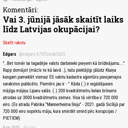
Komentāri:
Vai 3. jūnijā jāsāk skaitīt laiks
līdz Latvijas okupācijai?
Skatīt rakstu
Edgars
@edgars.679f2eedb5d55
"...Bet tomēr lai tagadējie valsts darbinieki pieņem kā brīdinājumu....."
Rupji domājot (mācīs te kā laivā ..), taču pieklājīgi jālūdz Kluiņa
kungam pameklēt vismaz ES valstu kadastra aģentūru pieejamajos
sarakstos publicēto. Piemērs jau ir - " Kāda (..) ir iegādājusies
mājīgu mājiņu Liparu salās. (..) 200 kvadrātmetru lielais brīnums
atrodas uz 3000 kvadrātmetru zemes. Visa tā vērtība ir 720 000
eiro. (Es atradu Pabrika "Mannerheima līniju" - 2021. gadā Sicīlijā par
720 000 eiro nopirktu māju, kura smirdēt smird pēc korupcijas /
PIETIEM)
8.jun 2025
Atbildēt