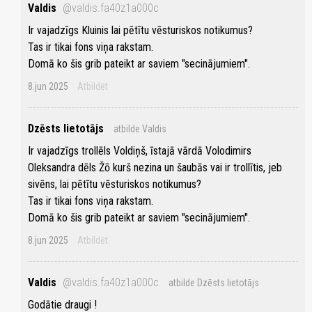
Valdis
@valdis.fa40z1a000c
Ir vajadzīgs Kluinis lai pētītu vēsturiskos notikumus?
Tas ir tikai fons viņa rakstam.
Domā ko šis grib pateikt ar saviem "secinājumiem".
8.jun 2025
Atbildēt
Dzēsts lietotājs
atbilde Valdis
Ir vajadzīgs trollēls Voldiņš, īstajā vārdā Volodimirs
Oleksandra dēls Žō kurš nezina un šaubās vai ir trollītis, jeb
sivēns, lai pētītu vēsturiskos notikumus?
Tas ir tikai fons viņa rakstam.
Domā ko šis grib pateikt ar saviem "secinājumiem".
8.jun 2025
Atbildēt
Valdis
@valdis.fa40z1a000c
atbilde Dzēsts lietotājs
Godātie draugi !