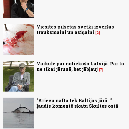
Viesītes pilsētas svētki izvēršas
trauksmaini un asiņaini
2
Vaikule par notiekošo Latvijā: Par to
ne tikai jārunā, bet jābļauj
7
"Krievu nafta tek Baltijas jūrā..."
ļaudis komentē skatu Skultes ostā