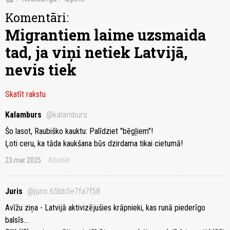
Komentāri:
Migrantiem laime uzsmaida
tad, ja viņi netiek Latvijā,
nevis tiek
Skatīt rakstu
Kalamburs
@kalamburs
Šo lasot, Raubiško kauktu: Palīdziet "bēgļiem"!
Ļoti ceru, ka tāda kaukšana būs dzirdama tikai cietumā!
23.mar 2025
Atbildēt
Juris
@juris.65bb5e7fa7f58
Avīžu ziņa - Latvijā aktivizējušies krāpnieki, kas runā piederīgo
balsīs...