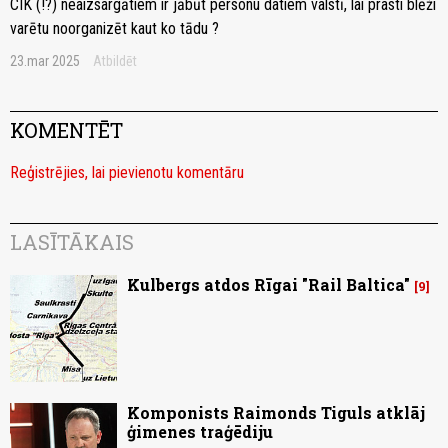
CIK (!?) neaizsargātiem ir jābūt personu datiem valstī, lai prasti blēži
varētu noorganizēt kaut ko tādu ?
23.mar 2025
Atbildēt
KOMENTĒT
Reģistrējies, lai pievienotu komentāru
LASĪTĀKAIS
Kulbergs atdos Rīgai "Rail Baltica"
9
Komponists Raimonds Tiguls atklāj
ģimenes traģēdiju