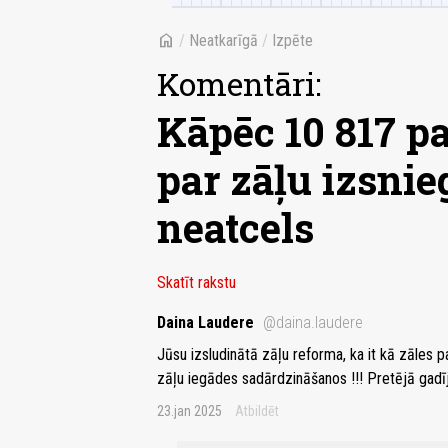
home
/
Neatkarīgā
/
Izpēte
Komentāri:
Kāpēc 10 817 p
par zāļu izsni
neatcels
Skatīt rakstu
Daina Laudere
@daina.laudere
Jūsu izsludinātā zāļu reforma, ka it kā zāles p
zāļu iegādes sadārdzināšanos !!! Pretējā gadī
23.jan 2025
Atbildēt