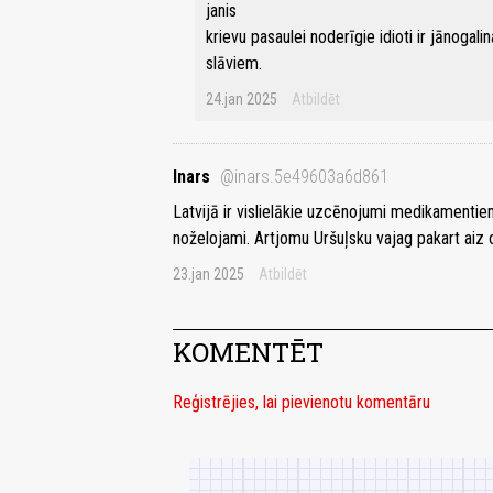
janis
krievu pasaulei noderīgie idioti ir jānogalin
slāviem.
24.jan 2025
Atbildēt
Inars
@inars.5e49603a6d861
Latvijā ir vislielākie uzcēnojumi medikamentie
noželojami. Artjomu Uršuļsku vajag pakart aiz o
23.jan 2025
Atbildēt
KOMENTĒT
Reģistrējies, lai pievienotu komentāru