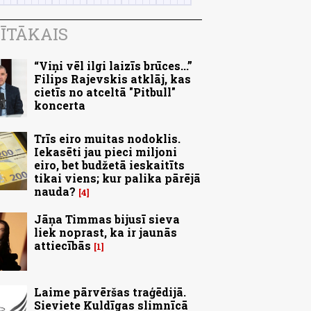
ĪTĀKAIS
“Viņi vēl ilgi laizīs brūces...”
Filips Rajevskis atklāj, kas
cietīs no atceltā "Pitbull"
koncerta
Trīs eiro muitas nodoklis.
Iekasēti jau pieci miljoni
eiro, bet budžetā ieskaitīts
tikai viens; kur palika pārējā
nauda?
4
Jāņa Timmas bijusī sieva
liek noprast, ka ir jaunās
attiecībās
1
Laime pārvēršas traģēdijā.
Sieviete Kuldīgas slimnīcā