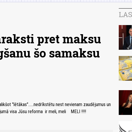
LAS
araksti pret maksu
egšanu šo samaksu
alikšot "lētākas"......nedrīkstētu nest nevienam zaudējumus un
jumā visa Jūsu reforma ir meli, meli MELI !!!!