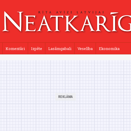
Komentāri
Izpēte
Lasāmgabali
Veselība
Ekonomika