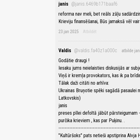
janis
@janis.6469b171baaf6
reforma nav meli, bet reāls zāļu sadārdz
Krieviju finansēšanai, Būs jamaksā vēl vair
23.jan 2025
Atbildēt
Valdis
@valdis.fa40z1a000c
atbilde jan
Godātie draugi !
Iesaku jums neielaisties diskusijās ar subj
Viņš ir kremļa provokators, kas ik pa brīd
Tālak daži citāti no arhīva:
Ukrainas Bruņotie spēki sagādā pasaulei m
Latkovskis)
janis
preses pīlei defoltā jābūt pārsteigumam - V
purčika krieviem , kas par Puķinu. .
----------------------------------------------------
"Kultūršoks" pats netieši apstiprina Alvj