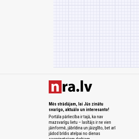
Mēs strādājam, lai Jūs zinātu
svarīgo, aktuālo un interesanto!
Portāla pārliecība ir tajā, ka nav
mazsvarīgu lietu – lasītājs ir ne vien
jāinformē, jābrīdina un jāizglīto, bet arī
jādod brīdis atelpai no dienas