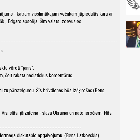
inājums - katram visslimākajam večukam jāpiedalās kara ar
āk , Edgars apsolīja. Šim valsts izdevusies.
is
ektu vārdā "janis".
im, šeit raksta nacistiskus komentārus.
ilzu pārsteigumu. Šīs brīvdienas būs izšķirošas.(Bens
isi slāvi jāiznīcina - slava Ukrainai un nato ieročiem. Nāvi
----------------------------------------------------
a Hermaņa diskutablo apgalvojumu. (Bens Latkovskis)