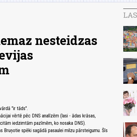
LAS
nemaz nesteidzas
evijas
em
vārdā "ir tāds".
 nācijai vērtē pēc DNS analīzēm (lasi - ādas krāsas,
n citām iedzimtām pazīmēm, ko nosaka DNS).
s Bruņotie spēki sagādā pasaulei milzu pārsteigumu. Šīs