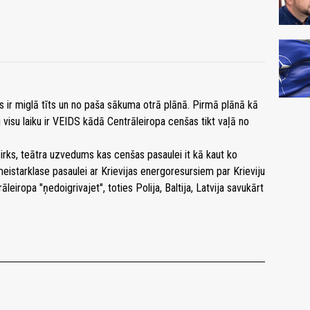
iss ir miglā tīts un no paša sākuma otrā plānā. Pirmā plānā kā
 visu laiku ir VEIDS kādā Centrāleiropa cenšas tikt vaļā no
 cirks, teātra uzvedums kas cenšas pasaulei it kā kaut ko
eistarklase pasaulei ar Krievijas energoresursiem par Krieviju
eiropa "ņedoigrivajet", toties Polija, Baltija, Latvija savukārt