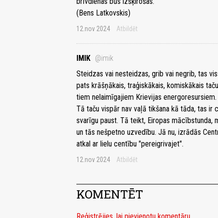
brīvdienas būs izšķirošas."
(Bens Latkovskis)
12.nov 2024
Atbildēt
IMIK
@imik
Steidzas vai nesteidzas, grib vai negrib, tas v
pats krāšņākais, traģiskākais, komiskākais taču
tiem nelaimīgajiem Krievijas energoresursiem.
Tā taču vispār nav vaļā tikšana kā tāda, tas ir
svarīgu paust. Tā teikt, Eiropas mācībstunda, m
un tās nešpetno uzvedību. Jā nu, izrādās Centrāl
atkal ar lielu centību "pereigrivajet".
12.nov 2024
Atbildēt
KOMENTĒT
Reģistrējies, lai pievienotu komentāru