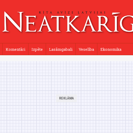
Komentāri
Izpēte
Lasāmgabali
Veselība
Ekonomika