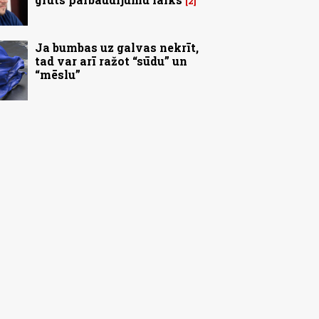
2
Ja bumbas uz galvas nekrīt,
tad var arī ražot “sūdu” un
“mēslu”