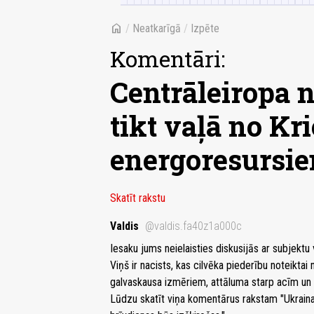
home
/
Neatkarīgā
/
Izpēte
Komentāri:
Centrāleiropa 
tikt vaļā no Kri
energoresursi
Skatīt rakstu
Valdis
@valdis.fa40z1a000c
Iesaku jums neielaisties diskusijās ar subjektu 
Viņš ir nacists, kas cilvēka piederību noteiktai
galvaskausa izmēriem, attāluma starp acīm u
Lūdzu skatīt viņa komentārus rakstam "Ukraina