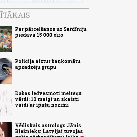
ĪTĀKAIS
Par pārcelšanos uz Sardīniju
piedāvā 15 000 eiro
Policija aiztur bankomātu
apzadzēju grupu
Dabas iedvesmoti meiteņu
vārdi: 10 maigi un skaisti
vārdi ar īpašu nozīmi
Vēdiskais astrologs Jānis
Riežnieks: Latvijai tuvojas
grūts pārbaudījumu laiks