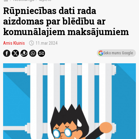
Rūpniecības dati rada
aizdomas par blēdību ar
komunālajiem maksājumiem
schedule
Arnis Kluinis
11.mar 2024
Seko mums Google