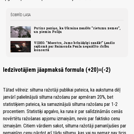
ŠOBRĪD LASA
Putins paziņo, ka Ukraina zaudēs "rietumu zemes",
un piemin Poliju
VIDEO. "Maestro, Jums brīnišķīgi sanāk!" Ļaudis
sajūsmā par Raimonda Paula negaidīto rīcību
koncertā
Iedzīvotājiem jāapmaksā formula (+20)=(-2)
Tātad vēlreiz: siltuma ražotāji publikai pateica, ka aukstuma dēļ
janvārī palielinājuši siltuma ražošanu par apmēram 20%, bet
statistiķiem pateica, ka samazinājuši siltuma ražošanu par 1-2
procentiem. Statistiķi apgalvo, ka runa ir par salīdzināmās cenās
novērtētu ražošanas apjomu izmaiņām, nevis par faktisko cenu
izmaiņām. Citiem vārdiem sakot, siltuma ražotāji pamanījušies par
nemainīgo cenu pārdot arī tādu siltumu, kas vai nu nemaz nav ticis