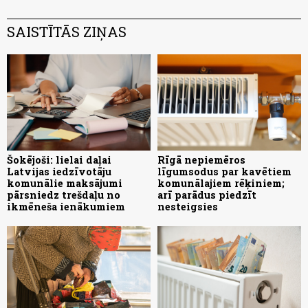
SAISTĪTĀS ZIŅAS
Šokējoši: lielai daļai
Rīgā nepiemēros
Latvijas iedzīvotāju
līgumsodus par kavētiem
komunālie maksājumi
komunālajiem rēķiniem;
pārsniedz trešdaļu no
arī parādus piedzīt
ikmēneša ienākumiem
nesteigsies