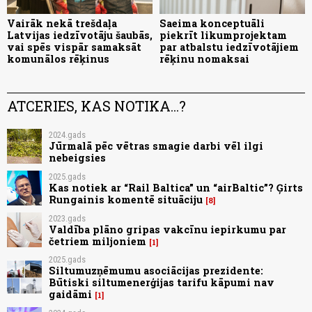
Vairāk nekā trešdaļa
Saeima konceptuāli
Latvijas iedzīvotāju šaubās,
piekrīt likumprojektam
vai spēs vispār samaksāt
par atbalstu iedzīvotājiem
komunālos rēķinus
rēķinu nomaksai
ATCERIES, KAS NOTIKA...?
2024.gads
Jūrmalā pēc vētras smagie darbi vēl ilgi
nebeigsies
2025.gads
Kas notiek ar “Rail Baltica” un “airBaltic”? Ģirts
Rungainis komentē situāciju
8
2023.gads
Valdība plāno gripas vakcīnu iepirkumu par
četriem miljoniem
1
2025.gads
Siltumuzņēmumu asociācijas prezidente:
Būtiski siltumenerģijas tarifu kāpumi nav
gaidāmi
1