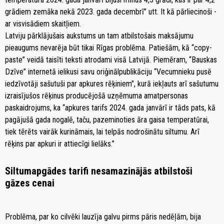
grādiem zemāka nekā 2023. gada decembrī” utt. It kā pārliecinoši -
ar visvisādiem skaitļiem.
Latviju pārklājušais aukstums un tam atbilstošais maksājumu
pieaugums nevarēja būt tikai Rīgas problēma. Patiešām, kā “copy-
paste” veidā taisīti teksti atrodami visā Latvijā. Piemēram, “Bauskas
Dzīve” internetā ielikusi savu oriģinālpublikāciju “Vecumnieku pusē
iedzīvotāji sašutuši par apkures rēķiniem", kurā iekļauts arī sašutumu
izraisījušos rēķinus producējošā uzņēmuma amatpersonas
paskaidrojums, ka “apkures tarifs 2024. gada janvārī ir tāds pats, kā
pagājušā gada nogalē, taču, pazeminoties āra gaisa temperatūrai,
tiek tērēts vairāk kurināmais, lai telpās nodrošinātu siltumu. Arī
rēķins par apkuri ir attiecīgi lielāks.”
Siltumapgādes tarifi nesamazinājās atbilstoši
gāzes cenai
Problēma, par ko cilvēki lauzīja galvu pirms pāris nedēļām, bija