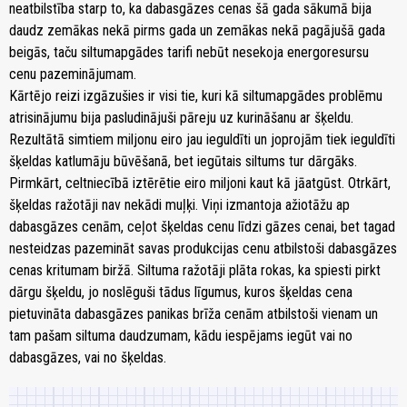
neatbilstība starp to, ka dabasgāzes cenas šā gada sākumā bija
daudz zemākas nekā pirms gada un zemākas nekā pagājušā gada
beigās, taču siltumapgādes tarifi nebūt nesekoja energoresursu
cenu pazeminājumam.
Kārtējo reizi izgāzušies ir visi tie, kuri kā siltumapgādes problēmu
atrisinājumu bija pasludinājuši pāreju uz kurināšanu ar šķeldu.
Rezultātā simtiem miljonu eiro jau ieguldīti un joprojām tiek ieguldīti
šķeldas katlumāju būvēšanā, bet iegūtais siltums tur dārgāks.
Pirmkārt, celtniecībā iztērētie eiro miljoni kaut kā jāatgūst. Otrkārt,
šķeldas ražotāji nav nekādi muļķi. Viņi izmantoja ažiotāžu ap
dabasgāzes cenām, ceļot šķeldas cenu līdzi gāzes cenai, bet tagad
nesteidzas pazemināt savas produkcijas cenu atbilstoši dabasgāzes
cenas kritumam biržā. Siltuma ražotāji plāta rokas, ka spiesti pirkt
dārgu šķeldu, jo noslēguši tādus līgumus, kuros šķeldas cena
pietuvināta dabasgāzes panikas brīža cenām atbilstoši vienam un
tam pašam siltuma daudzumam, kādu iespējams iegūt vai no
dabasgāzes, vai no šķeldas.