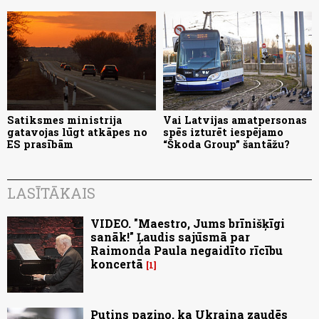
Satiksmes ministrija
Vai Latvijas amatpersonas
gatavojas lūgt atkāpes no
spēs izturēt iespējamo
ES prasībām
“Škoda Group” šantāžu?
LASĪTĀKAIS
VIDEO. "Maestro, Jums brīnišķīgi
sanāk!" Ļaudis sajūsmā par
Raimonda Paula negaidīto rīcību
koncertā
1
Putins paziņo, ka Ukraina zaudēs