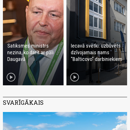
Satiksmes ministrs
Iecavā svētki: uzbūvēts
nezina, ko darīt ar pāli
dzīvojamais nams
Daugavā
"Balticovo" darbiniekiem
play_circle
play_circle
SVARĪGĀKAIS