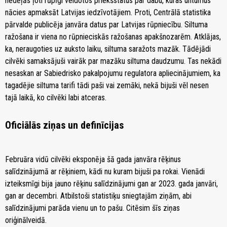
nedēļās ļoti rūpīgi veidotos priekšstatus par dabu, kuras untumus
nācies apmaksāt Latvijas iedzīvotājiem. Proti, Centrālā statistika
pārvalde publicēja janvāra datus par Latvijas rūpniecību. Siltuma
ražošana ir viena no rūpnieciskās ražošanas apakšnozarēm. Atklājas,
ka, neraugoties uz auksto laiku, siltuma saražots mazāk. Tādējādi
cilvēki samaksājuši vairāk par mazāku siltuma daudzumu. Tas nekādi
nesaskan ar Sabiedrisko pakalpojumu regulatora apliecinājumiem, ka
tagadējie siltuma tarifi tādi paši vai zemāki, nekā bijuši vēl nesen
tajā laikā, ko cilvēki labi atceras.
Oficiālās ziņas un definīcijas
Februāra vidū cilvēki eksponēja šā gada janvāra rēķinus
salīdzinājumā ar rēķiniem, kādi nu kuram bijuši pa rokai. Vienādi
izteiksmīgi bija jauno rēķinu salīdzinājumi gan ar 2023. gada janvāri,
gan ar decembri. Atbilstoši statistiķu sniegtajām ziņām, abi
salīdzinājumi parāda vienu un to pašu. Citēsim šīs ziņas
oriģinālveidā.