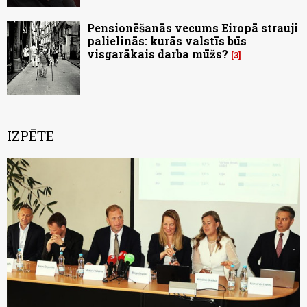
Pensionēšanās vecums Eiropā strauji
palielinās: kurās valstīs būs
visgarākais darba mūžs?
3
IZPĒTE