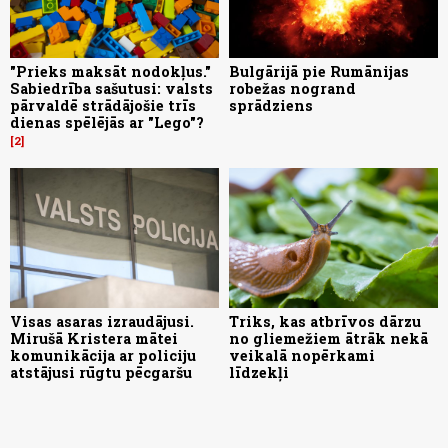
"Prieks maksāt nodokļus."
Bulgārijā pie Rumānijas
Sabiedrība sašutusi: valsts
robežas nogrand
pārvaldē strādājošie trīs
sprādziens
dienas spēlējās ar "Lego"?
2
Visas asaras izraudājusi.
Triks, kas atbrīvos dārzu
Mirušā Kristera mātei
no gliemežiem ātrāk nekā
komunikācija ar policiju
veikalā nopērkami
atstājusi rūgtu pēcgaršu
līdzekļi