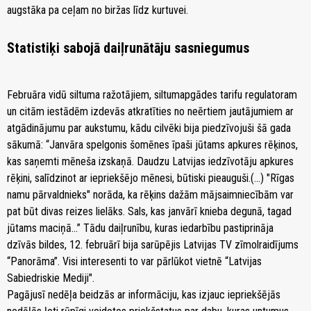
augstāka pa ceļam no biržas līdz kurtuvei.
Statistiķi sabojā daiļrunātāju sasniegumus
Februāra vidū siltuma ražotājiem, siltumapgādes tarifu regulatoram
un citām iestādēm izdevās atkratīties no neērtiem jautājumiem ar
atgādinājumu par aukstumu, kādu cilvēki bija piedzīvojuši šā gada
sākumā: “Janvāra spelgonis šomēnes īpaši jūtams apkures rēķinos,
kas saņemti mēneša izskaņā. Daudzu Latvijas iedzīvotāju apkures
rēķini, salīdzinot ar iepriekšējo mēnesi, būtiski pieauguši.(...) "Rīgas
namu pārvaldnieks" norāda, ka rēķins dažām mājsaimniecībām var
pat būt divas reizes lielāks. Sals, kas janvārī knieba degunā, tagad
jūtams maciņā...” Tādu daiļrunību, kuras iedarbību pastiprināja
dzīvās bildes, 12. februārī bija sarūpējis Latvijas TV zīmolraidījums
“Panorāma”. Visi interesenti to var pārlūkot vietnē “Latvijas
Sabiedriskie Mediji".
Pagājusī nedēļa beidzās ar informāciju, kas izjauc iepriekšējās