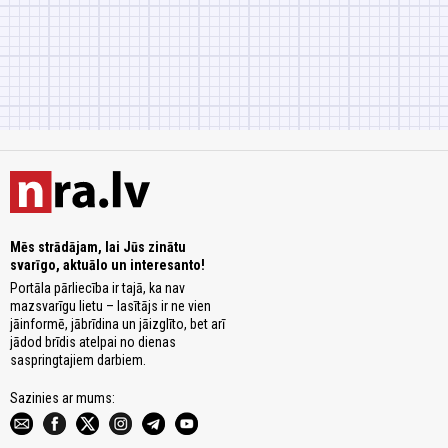
Mēs strādājam, lai Jūs zinātu
svarīgo, aktuālo un interesanto!
Portāla pārliecība ir tajā, ka nav
mazsvarīgu lietu – lasītājs ir ne vien
jāinformē, jābrīdina un jāizglīto, bet arī
jādod brīdis atelpai no dienas
saspringtajiem darbiem.
Sazinies ar mums: