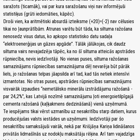
saražots (ticamāk), vai par kura saražošanu viņi nav informējuši
statistiķus (grūti iedomāties, kāpēc).
Droši vien, ka aritmētiski absurdā izteiksme (+20)=(-2) nav cēlusies
tikai no ļaunprātībām. Atrunas varētu būt tāda, ka siltuma ražošana
nenosedz visus datus, ko apkopo statistisko datu sadaļa
“elektroenerģijas un gāzes apgāde”. Tālāk jālūkojas, cik daudz
siltuma vairs nevajadzēja tāpēc, ka no šī siltuma atteicās apstrādes
rūpniecība, nevis iedzīvotāji. No vienas puses, siltuma ražošanas
samazinājums rūpniecības samazinājuma dēļ nevarēja būt pārāk
liels, jo ražošanas telpas jāapsilda arī tad, kad tās netiek intensīvi
izmantotas. No otras puses, apstrādes rūpniecības samazinājums
visvairāk izpaudies “nemetālisko minerālu izstrādājumu ražošanā -
par 24,2%", kas Latvijā nozīmē samazinājumu ļoti energoietilpīgajā
cementa ražošanā (kaļķakmens dedzināšanā) vienā uzņēmumā.
Te iespējams tikai vērst uzmanību uz nesakritību starp datiem, kurus
producējušas valsts iestādes un uzņēmumi. Iedzīvotāji par šo
nesakritību samaksājuši vairāk, nekā par Krišjāņa Kariņa lidināšanos
privātās lidmašīnās uz nodokļu maksātāju rēķina. Arī tam vajadzīga