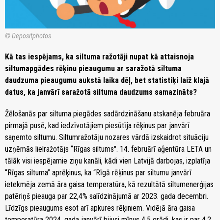
© Depositphotos
Kā tas iespējams, ka siltuma ražotāji nupat kā attaisnoja
siltumapgādes rēķinu pieaugumu ar saražotā siltuma
daudzuma pieaugumu aukstā laika dēļ, bet statistiķi laiž klajā
datus, ka janvārī saražotā siltuma daudzums samazināts?
Žēlošanās par siltuma piegādes sadārdzināšanu atskanēja februāra
pirmajā pusē, kad iedzīvotājiem piesūtīja rēķinus par janvārī
saņemto siltumu. Siltumražotāju nozares vārdā izskaidrot situāciju
uzņēmās lielražotājs “Rīgas siltums". 14. februārī aģentūra LETA un
tālāk visi iespējamie ziņu kanāli, kādi vien Latvijā darbojas, izplatīja
“Rīgas siltuma” aprēķinus, ka “Rīgā rēķinus par siltumu janvārī
ietekmēja zemā āra gaisa temperatūra, kā rezultātā siltumenerģijas
patēriņš pieauga par 22,4% salīdzinājumā ar 2023. gada decembri.
Līdzīgs pieaugums esot arī apkures rēķiniem. Vidējā āra gaisa
temperatūra 2024. gada janvārī bijusi mīnus 4,5 grādi, kas ir par 4,2