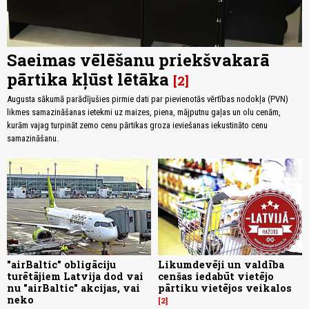
Saeimas vēlēšanu priekšvakarā
pārtika kļūst lētāka
2
Augusta sākumā parādījušies pirmie dati par pievienotās vērtības nodokļa (PVN)
likmes samazināšanas ietekmi uz maizes, piena, mājputnu gaļas un olu cenām,
kurām vajag turpināt zemo cenu pārtikas groza ieviešanas iekustināto cenu
samazināšanu.
"airBaltic" obligāciju
Likumdevēji un valdība
turētājiem Latvija dod vai
cenšas iedabūt vietējo
nu "airBaltic" akcijas, vai
pārtiku vietējos veikalos
neko
2