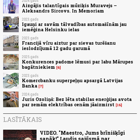
2024.gads
Aizgājis talantīgais mūziķis Muravejs –
Aleksandrs Sircovs. In Memoriam
2023.gads
Igauņi ar savām tālvadības automašīnām jau
iemēģina Helsinku ielas
2023.gads
Francijā vīru aiztur par sievas turēšanu
ieslodzījumā 12 gadu garumā
2025.gads
Konkurences padome lēmusi par labu Mārupes
bagātniekiem
6
2023.gads
Komercbanku superpeļņu apsargā Latvijas
Banka
7
2024.gads
Juris Ozoliņš: Bez lēta stabilas enerģijas avota
par zemām elektrības cenām jāaizmirst
16
LASĪTĀKAIS
VIDEO. "Maestro, Jums brīnišķīgi
sanāk!" Ļaudis sajūsmā par