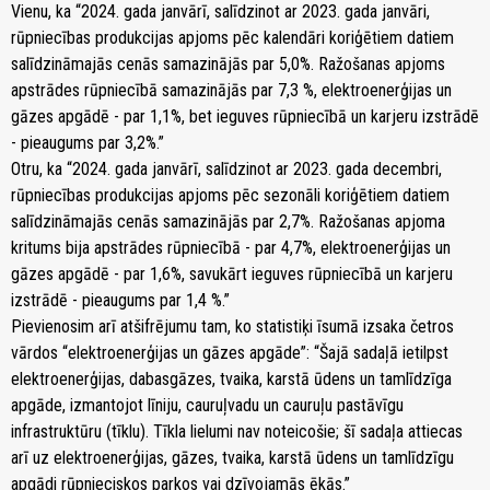
Vienu, ka “2024. gada janvārī, salīdzinot ar 2023. gada janvāri,
rūpniecības produkcijas apjoms pēc kalendāri koriģētiem datiem
salīdzināmajās cenās samazinājās par 5,0%. Ražošanas apjoms
apstrādes rūpniecībā samazinājās par 7,3 %, elektroenerģijas un
gāzes apgādē - par 1,1%, bet ieguves rūpniecībā un karjeru izstrādē
- pieaugums par 3,2%.”
Otru, ka “2024. gada janvārī, salīdzinot ar 2023. gada decembri,
rūpniecības produkcijas apjoms pēc sezonāli koriģētiem datiem
salīdzināmajās cenās samazinājās par 2,7%. Ražošanas apjoma
kritums bija apstrādes rūpniecībā - par 4,7%, elektroenerģijas un
gāzes apgādē - par 1,6%, savukārt ieguves rūpniecībā un karjeru
izstrādē - pieaugums par 1,4 %.”
Pievienosim arī atšifrējumu tam, ko statistiķi īsumā izsaka četros
vārdos “elektroenerģijas un gāzes apgāde”: “Šajā sadaļā ietilpst
elektroenerģijas, dabasgāzes, tvaika, karstā ūdens un tamlīdzīga
apgāde, izmantojot līniju, cauruļvadu un cauruļu pastāvīgu
infrastruktūru (tīklu). Tīkla lielumi nav noteicošie; šī sadaļa attiecas
arī uz elektroenerģijas, gāzes, tvaika, karstā ūdens un tamlīdzīgu
apgādi rūpnieciskos parkos vai dzīvojamās ēkās.”