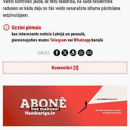
Valsts kontroles jauda, lai tiktu skaidrībā, kā šāda nesakritība
radusies un kādu daļu no tās veido nesaražota siltuma pārdošana
iedzīvotājiem.
info
Uzzini pirmais
kas interesants noticis Latvijā un pasaulē,
pievienojoties mums
Telegram
vai
Whatsapp
kanālā
DALIES:
Komentāri [2]