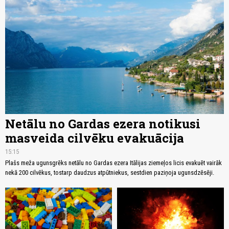
Netālu no Gardas ezera notikusi
masveida cilvēku evakuācija
15:15
Plašs meža ugunsgrēks netālu no Gardas ezera Itālijas ziemeļos licis evakuēt vairāk
nekā 200 cilvēkus, tostarp daudzus atpūtniekus, sestdien paziņoja ugunsdzēsēji.