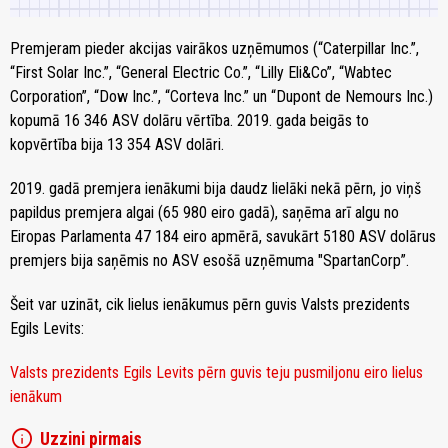
Premjeram pieder akcijas vairākos uzņēmumos (“Caterpillar Inc.”,
“First Solar Inc.”, “General Electric Co.”, “Lilly Eli&Co”, “Wabtec
Corporation”, “Dow Inc.”, “Corteva Inc.” un “Dupont de Nemours Inc.)
kopumā 16 346 ASV dolāru vērtība. 2019. gada beigās to
kopvērtība bija 13 354 ASV dolāri.
2019. gadā premjera ienākumi bija daudz lielāki nekā pērn, jo viņš
papildus premjera algai (65 980 eiro gadā), saņēma arī algu no
Eiropas Parlamenta 47 184 eiro apmērā, savukārt 5180 ASV dolārus
premjers bija saņēmis no ASV esošā uzņēmuma "SpartanCorp”.
Šeit var uzināt, cik lielus ienākumus pērn guvis Valsts prezidents
Egils Levits:
Valsts prezidents Egils Levits pērn guvis teju pusmiljonu eiro lielus
ienākum
info
Uzzini pirmais