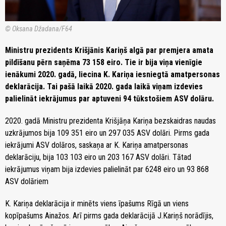
© Oksana Džadana/F64
Ministru prezidents Krišjānis Kariņš algā par premjera amata
pildīšanu pērn saņēma 73 158 eiro. Tie ir bija viņa vienīgie
ienākumi 2020. gadā, liecina K. Kariņa iesniegtā amatpersonas
deklarācija. Tai pašā laikā 2020. gada laikā viņam izdevies
palielināt iekrājumus par aptuveni 94 tūkstošiem ASV dolāru.
2020. gadā Ministru prezidenta Krišjāņa Kariņa bezskaidras naudas
uzkrājumos bija 109 351 eiro un 297 035 ASV dolāri. Pirms gada
iekrājumi ASV dolāros, saskaņa ar K. Kariņa amatpersonas
deklarāciju, bija 103 103 eiro un 203 167 ASV dolāri. Tātad
iekrājumus viņam bija izdevies palielināt par 6248 eiro un 93 868
ASV dolāriem
K. Kariņa deklarācija ir minēts viens īpašums Rīgā un viens
kopīpašums Ainažos. Arī pirms gada deklarācijā J.Kariņš norādījis,