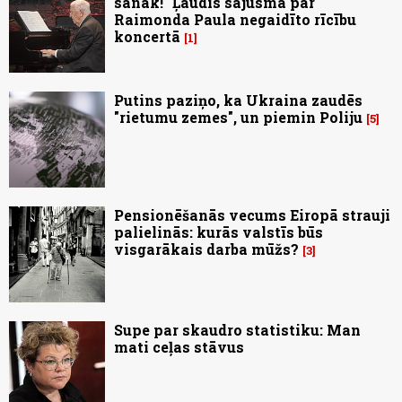
sanāk!" Ļaudis sajūsmā par
Raimonda Paula negaidīto rīcību
koncertā
1
Putins paziņo, ka Ukraina zaudēs
"rietumu zemes", un piemin Poliju
5
Pensionēšanās vecums Eiropā strauji
palielinās: kurās valstīs būs
visgarākais darba mūžs?
3
Supe par skaudro statistiku: Man
mati ceļas stāvus