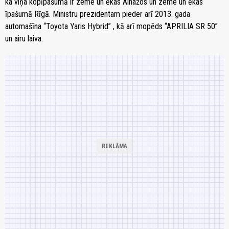
ka viņa kopīpašumā ir zeme un ēkas Ainažos un zeme un ēkas
īpašumā Rīgā. Ministru prezidentam pieder arī 2013. gada
automašīna “Toyota Yaris Hybrid” , kā arī mopēds “APRILIA SR 50”
un airu laiva.