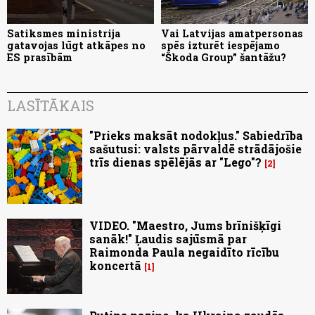
Satiksmes ministrija
Vai Latvijas amatpersonas
gatavojas lūgt atkāpes no
spēs izturēt iespējamo
ES prasībām
“Škoda Group” šantāžu?
LASĪTĀKAIS
"Prieks maksāt nodokļus." Sabiedrība
sašutusi: valsts pārvaldē strādājošie
trīs dienas spēlējās ar "Lego"?
2
VIDEO. "Maestro, Jums brīnišķīgi
sanāk!" Ļaudis sajūsmā par
Raimonda Paula negaidīto rīcību
koncertā
1