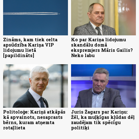
Zināms, kam tiek celta
Ko par Kariņa lidojumu
apsūdzība Kariņa VIP
skandālu domā
lidojumu lietā
ekspremjers Māris Gailis?
[papildināts]
Neko labu
Politoloģe: Kariņš atkāpās
Juris Žagars par Kariņu:
kā apvainots, nesaprasts
Žēl, ka muļķīgas kļūdas dēļ
bērns, kuram atņemta
zaudējam tik spēcīgu
rotaļlieta
politiķi