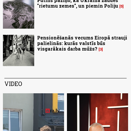
Putins paziņo, ka Ukraina zaudēs
"rietumu zemes", un piemin Poliju
5
Pensionēšanās vecums Eiropā strauji
palielinās: kurās valstīs būs
visgarākais darba mūžs?
3
VIDEO