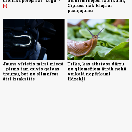
dienas spēlējās ar "Lego"?
diskriminējoši izteikumi;
Cipruss nāk klajā ar
2
paziņojumu
Jauns vīrietis mirst miegā
Triks, kas atbrīvos dārzu
- pirms tam guvis galvas
no gliemežiem ātrāk nekā
traumu, bet no slimnīcas
veikalā nopērkami
ātri izrakstīts
līdzekļi