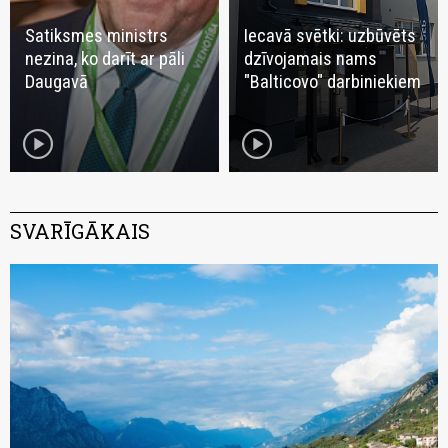
Satiksmes ministrs
Iecavā svētki: uzbūvēts
nezina, ko darīt ar pāli
dzīvojamais nams
Daugavā
"Balticovo" darbiniekiem
play_circle
play_circle
SVARĪGĀKAIS