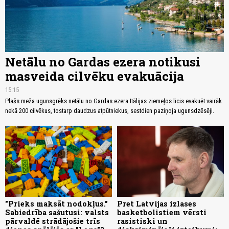
Netālu no Gardas ezera notikusi
masveida cilvēku evakuācija
15:15
Plašs meža ugunsgrēks netālu no Gardas ezera Itālijas ziemeļos licis evakuēt vairāk
nekā 200 cilvēkus, tostarp daudzus atpūtniekus, sestdien paziņoja ugunsdzēsēji.
"Prieks maksāt nodokļus."
Pret Latvijas izlases
Sabiedrība sašutusi: valsts
basketbolistiem vērsti
pārvaldē strādājošie trīs
rasistiski un