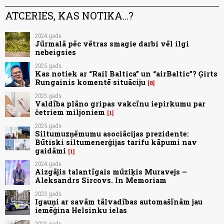
ATCERIES, KAS NOTIKA...?
2024.gads
Jūrmalā pēc vētras smagie darbi vēl ilgi
nebeigsies
2025.gads
Kas notiek ar “Rail Baltica” un “airBaltic”? Ģirts
Rungainis komentē situāciju
8
2023.gads
Valdība plāno gripas vakcīnu iepirkumu par
četriem miljoniem
1
2025.gads
Siltumuzņēmumu asociācijas prezidente:
Būtiski siltumenerģijas tarifu kāpumi nav
gaidāmi
1
2024.gads
Aizgājis talantīgais mūziķis Muravejs –
Aleksandrs Sircovs. In Memoriam
2023.gads
Igauņi ar savām tālvadības automašīnām jau
iemēģina Helsinku ielas
2023.gads