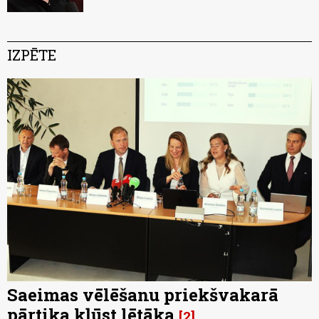
IZPĒTE
Saeimas vēlēšanu priekšvakarā
pārtika kļūst lētāka
2