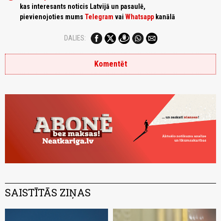
kas interesants noticis Latvijā un pasaulē,
pievienojoties mums
Telegram
vai
Whatsapp
kanālā
DALIES:
Komentēt
SAISTĪTĀS ZIŅAS