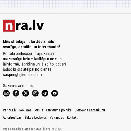
Mēs strādājam, lai Jūs zinātu
svarīgo, aktuālo un interesanto!
Portāla pārliecība ir tajā, ka nav
mazsvarīgu lietu – lasītājs ir ne vien
jāinformē, jābrīdina un jāizglīto, bet arī
jādod brīdis atelpai no dienas
saspringtajiem darbiem.
Sazinies ar mums:
Par nra.lv
Reklāma
Misija
Privātuma politika
Lietošanas noteikumi
Autortiesības
Ētikas kodekss
Vakances
Kontakti
Visas tiesības aizsargātas © nra.lv, 2026