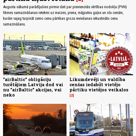
Augusta sākumā parādījušies pirmie dati par pievienotās vērtības nodokļa (PVN)
likmes samazināšanas ietekmi uz maizes, piena, mājputnu gaļas un olu cenām,
kurām vajag turpināt zemo cenu pārtikas groza ieviešanas iekustināto cenu
samazināšanu.
"airBaltic" obligāciju
Likumdevēji un valdība
turētājiem Latvija dod vai
cenšas iedabūt vietējo
nu "airBaltic" akcijas, vai
pārtiku vietējos veikalos
neko
2