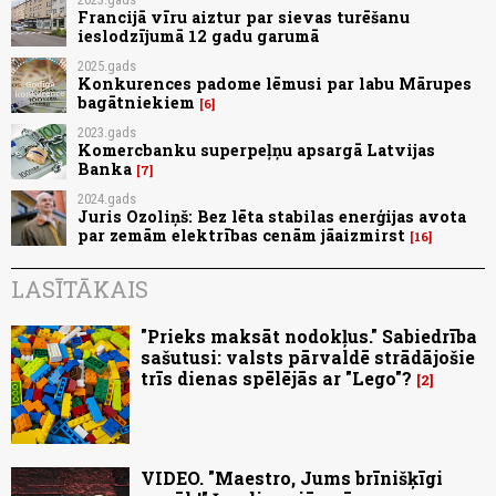
Francijā vīru aiztur par sievas turēšanu
ieslodzījumā 12 gadu garumā
2025.gads
Konkurences padome lēmusi par labu Mārupes
bagātniekiem
6
2023.gads
Komercbanku superpeļņu apsargā Latvijas
Banka
7
2024.gads
Juris Ozoliņš: Bez lēta stabilas enerģijas avota
par zemām elektrības cenām jāaizmirst
16
LASĪTĀKAIS
"Prieks maksāt nodokļus." Sabiedrība
sašutusi: valsts pārvaldē strādājošie
trīs dienas spēlējās ar "Lego"?
2
VIDEO. "Maestro, Jums brīnišķīgi