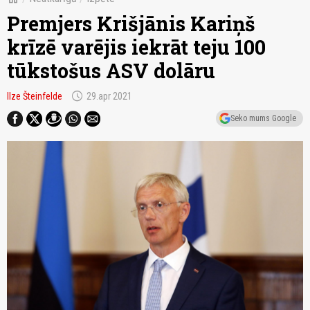
Premjers Krišjānis Kariņš
krīzē varējis iekrāt teju 100
tūkstošus ASV dolāru
schedule
Ilze Šteinfelde
29.apr 2021
Seko mums Google