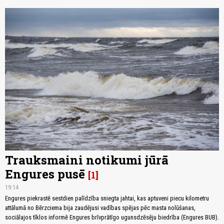
Trauksmaini notikumi jūrā
Engures pusē
1
19:14
Engures piekrastē sestdien palīdzība sniegta jahtai, kas aptuveni piecu kilometru
attālumā no Bērzciema bija zaudējusi vadības spējas pēc masta nolūšanas,
sociālajos tīklos informē Engures brīvprātīgo ugunsdzēsēju biedrība (Engures BUB).