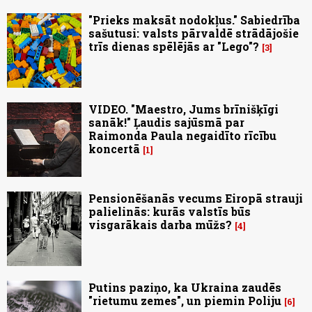
"Prieks maksāt nodokļus." Sabiedrība
sašutusi: valsts pārvaldē strādājošie
trīs dienas spēlējās ar "Lego"?
3
VIDEO. "Maestro, Jums brīnišķīgi
sanāk!" Ļaudis sajūsmā par
Raimonda Paula negaidīto rīcību
koncertā
1
Pensionēšanās vecums Eiropā strauji
palielinās: kurās valstīs būs
visgarākais darba mūžs?
4
Putins paziņo, ka Ukraina zaudēs
"rietumu zemes", un piemin Poliju
6