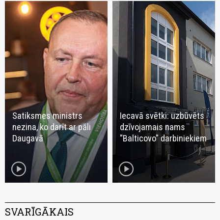
Satiksmes ministrs
Iecavā svētki: uzbūvēts
nezina, ko darīt ar pāli
dzīvojamais nams
Daugavā
"Balticovo" darbiniekiem
play_circle
play_circle
SVARĪGĀKAIS