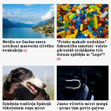
Netālu no Gardas ezera
"Prieks maksāt nodokļus."
notikusi masveida cilvēku
Sabiedrība sašutusi: valsts
evakuācija
pārvaldē strādājošie trīs
1
dienas spēlējās ar "Lego"?
3
Šokējoša tradīcija Spānijā:
Jauns vīrietis mirst miegā
tūkstošiem suņu mirst
- pirms tam guvis galvas