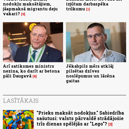
nodokļu maksātājiem,
izjūtam darbaspēka
jāapmaksā migrantu deju
trūkumu
1
vakari?
9
Arī satiksmes ministrs
Jēkabpils mērs atklāj
nezina, ko darīt ar betona
pilsētas dzīves
pāli Daugavā
noslēpumus un lācēna
8
gaitas
LASĪTĀKAIS
"Prieks maksāt nodokļus." Sabiedrība
sašutusi: valsts pārvaldē strādājošie
trīs dienas spēlējās ar "Lego"?
3