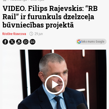
VIDEO. Filips Rajevskis: “RB
Rail” ir furunkuls dzelzceļa
būvniecības projektā
schedule
Kristīne Kravcova
29.jun
Seko mums Google
play_circle