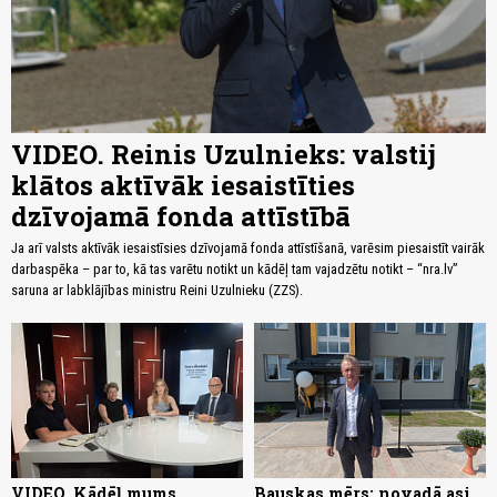
VIDEO. Reinis Uzulnieks: valstij
klātos aktīvāk iesaistīties
dzīvojamā fonda attīstībā
Ja arī valsts aktīvāk iesaistīsies dzīvojamā fonda attīstīšanā, varēsim piesaistīt vairāk
darbaspēka – par to, kā tas varētu notikt un kādēļ tam vajadzētu notikt – “nra.lv”
saruna ar labklājības ministru Reini Uzulnieku (ZZS).
VIDEO. Kādēļ mums,
Bauskas mērs: novadā asi