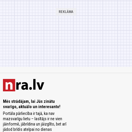
Mēs strādājam, lai Jūs zinātu
svarīgo, aktuālo un interesanto!
Portāla pārliecība ir tajā, ka nav
mazsvarīgu lietu – lasītājs ir ne vien
jāinformē, jābrīdina un jāizglīto, bet arī
jādod brīdis atelpai no dienas