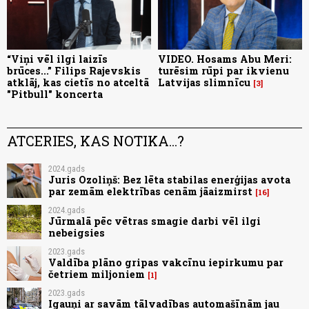
“Viņi vēl ilgi laizīs
VIDEO. Hosams Abu Meri:
brūces...” Filips Rajevskis
turēsim rūpi par ikvienu
atklāj, kas cietīs no atceltā
Latvijas slimnīcu
3
"Pitbull" koncerta
ATCERIES, KAS NOTIKA...?
2024.gads
Juris Ozoliņš: Bez lēta stabilas enerģijas avota
par zemām elektrības cenām jāaizmirst
16
2024.gads
Jūrmalā pēc vētras smagie darbi vēl ilgi
nebeigsies
2023.gads
Valdība plāno gripas vakcīnu iepirkumu par
četriem miljoniem
1
2023.gads
Igauņi ar savām tālvadības automašīnām jau