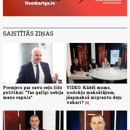
SAISTĪTĀS ZIŅAS
Premjers par savu ceļu līdz
VIDEO. Kādēļ mums,
politikai: "Tas galīgi nebija
nodokļu maksātājiem,
mans sapnis"
jāapmaksā migrantu deju
vakari?
9