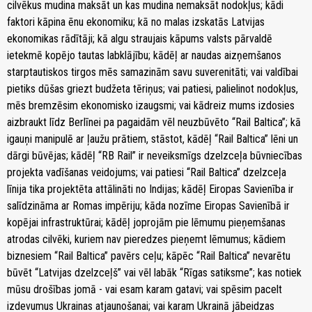
cilvēkus mudina maksāt un kas mudina nemaksāt nodokļus; kādi
faktori kāpina ēnu ekonomiku; kā no malas izskatās Latvijas
ekonomikas rādītāji; kā algu straujais kāpums valsts pārvaldē
ietekmē kopējo tautas labklājību; kādēļ ar naudas aizņemšanos
starptautiskos tirgos mēs samazinām savu suverenitāti; vai valdībai
pietiks dūšas griezt budžeta tēriņus; vai patiesi, palielinot nodokļus,
mēs bremzēsim ekonomisko izaugsmi; vai kādreiz mums izdosies
aizbraukt līdz Berlīnei pa pagaidām vēl neuzbūvēto “Rail Baltica”; kā
igauņi manipulē ar ļaužu prātiem, stāstot, kādēļ “Rail Baltica” lēni un
dārgi būvējas; kādēļ “RB Rail” ir neveiksmīgs dzelzceļa būvniecības
projekta vadīšanas veidojums; vai patiesi “Rail Baltica” dzelzceļa
līnija tika projektēta attālināti no Indijas; kādēļ Eiropas Savienība ir
salīdzināma ar Romas impēriju; kāda nozīme Eiropas Savienībā ir
kopējai infrastruktūrai; kādēļ joprojām pie lēmumu pieņemšanas
atrodas cilvēki, kuriem nav pieredzes pieņemt lēmumus; kādiem
biznesiem “Rail Baltica” pavērs ceļu; kāpēc “Rail Baltica” nevarētu
būvēt “Latvijas dzelzceļš” vai vēl labāk “Rīgas satiksme”; kas notiek
mūsu drošības jomā - vai esam karam gatavi; vai spēsim pacelt
izdevumus Ukrainas atjaunošanai; vai karam Ukrainā jābeidzas