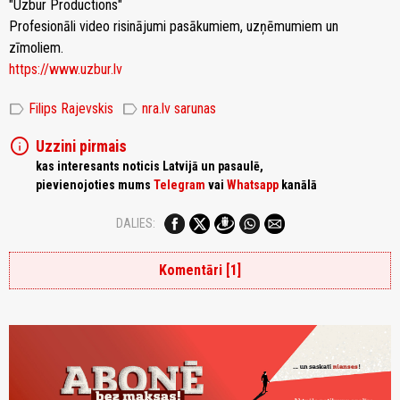
"Uzbur Productions"
Profesionāli video risinājumi pasākumiem, uzņēmumiem un
zīmoliem.
https://www.uzbur.lv
label
label
Filips Rajevskis
nra.lv sarunas
info
Uzzini pirmais
kas interesants noticis Latvijā un pasaulē,
pievienojoties mums
Telegram
vai
Whatsapp
kanālā
DALIES:
Komentāri [1]