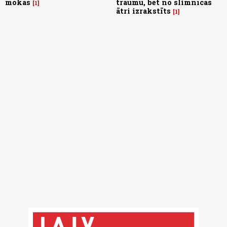
mokās
traumu, bet no slimnīcas
1
ātri izrakstīts
1