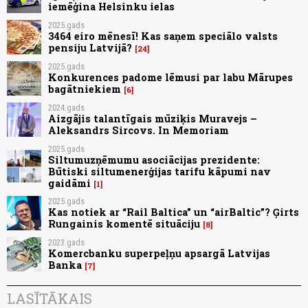
iemēģina Helsinku ielas
2025.gads
3464 eiro mēnesī! Kas saņem speciālo valsts
pensiju Latvijā?
24
2025.gads
Konkurences padome lēmusi par labu Mārupes
bagātniekiem
6
2024.gads
Aizgājis talantīgais mūziķis Muravejs –
Aleksandrs Sircovs. In Memoriam
2025.gads
Siltumuzņēmumu asociācijas prezidente:
Būtiski siltumenerģijas tarifu kāpumi nav
gaidāmi
1
2025.gads
Kas notiek ar “Rail Baltica” un “airBaltic”? Ģirts
Rungainis komentē situāciju
8
2023.gads
Komercbanku superpeļņu apsargā Latvijas
Banka
7
LASĪTĀKAIS