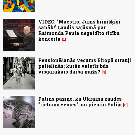
VIDEO. "Maestro, Jums brīnišķīgi
sanāk!" Ļaudis sajūsmā par
Raimonda Paula negaidīto rīcību
koncertā
1
Pensionēšanās vecums Eiropā strauji
palielinās: kurās valstīs būs
visgarākais darba mūžs?
4
Putins paziņo, ka Ukraina zaudēs
"rietumu zemes", un piemin Poliju
6