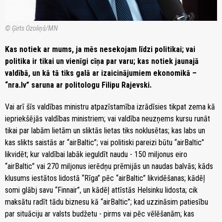
© Ģirts Ozoliņš/MN
Kas notiek ar mums, ja mēs nesekojam līdzi politikai; vai
politika ir tikai un vienīgi cīņa par varu; kas notiek jaunajā
valdībā, un kā tā tiks galā ar izaicinājumiem ekonomikā –
“nra.lv” saruna ar politologu Filipu Rajevski.
Vai arī šīs valdības ministru atpazīstamība izrādīsies tikpat zema kā
iepriekšējās valdības ministriem; vai valdība neuzņems kursu runāt
tikai par labām lietām un sliktās lietas tiks noklusētas; kas labs un
kas slikts saistās ar “airBaltic”; vai politiski pareizi būtu “airBaltic”
likvidēt; kur valdībai labāk ieguldīt naudu - 150 miljonus eiro
“airBaltic” vai 270 miljonus ierēdņu prēmijās un naudas balvās; kāds
klusums iestātos lidostā “Rīga” pēc “airBaltic” likvidēšanas; kādēļ
somi glābj savu “Finnair”, un kādēļ attīstās Helsinku lidosta; cik
maksātu radīt tādu biznesu kā “airBaltic”; kad uzzināsim patiesību
par situāciju ar valsts budžetu - pirms vai pēc vēlēšanām; kas