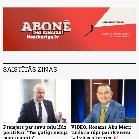
SAISTĪTĀS ZIŅAS
Premjers par savu ceļu līdz
VIDEO. Hosams Abu Meri:
politikai: "Tas galīgi nebija
turēsim rūpi par ikvienu
mans sapnis"
Latvijas slimnīcu
3