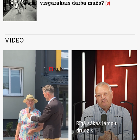
visgarākais darba mūžs?
3
VIDEO
Rīgā sākas lampu
drudzis