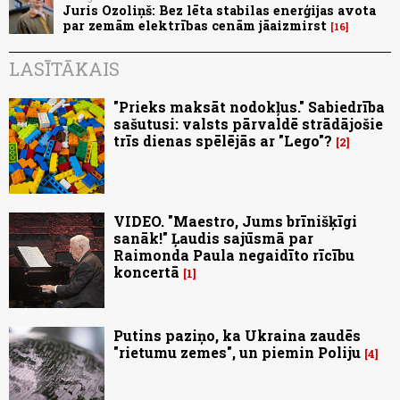
Juris Ozoliņš: Bez lēta stabilas enerģijas avota
par zemām elektrības cenām jāaizmirst
16
LASĪTĀKAIS
"Prieks maksāt nodokļus." Sabiedrība
sašutusi: valsts pārvaldē strādājošie
trīs dienas spēlējās ar "Lego"?
2
VIDEO. "Maestro, Jums brīnišķīgi
sanāk!" Ļaudis sajūsmā par
Raimonda Paula negaidīto rīcību
koncertā
1
Putins paziņo, ka Ukraina zaudēs
"rietumu zemes", un piemin Poliju
4