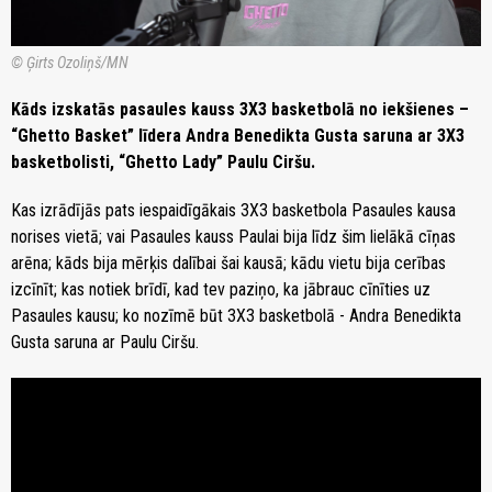
© Ģirts Ozoliņš/MN
Kāds izskatās pasaules kauss 3X3 basketbolā no iekšienes –
“Ghetto Basket” līdera Andra Benedikta Gusta saruna ar 3X3
basketbolisti, “Ghetto Lady” Paulu Ciršu.
Kas izrādījās pats iespaidīgākais 3X3 basketbola Pasaules kausa
norises vietā; vai Pasaules kauss Paulai bija līdz šim lielākā cīņas
arēna; kāds bija mērķis dalībai šai kausā; kādu vietu bija cerības
izcīnīt; kas notiek brīdī, kad tev paziņo, ka jābrauc cīnīties uz
Pasaules kausu; ko nozīmē būt 3X3 basketbolā - Andra Benedikta
Gusta saruna ar Paulu Ciršu.