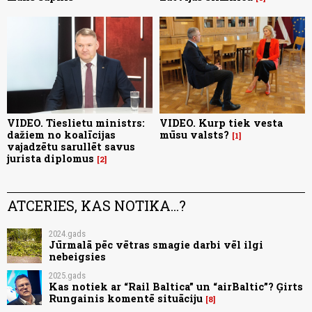
VIDEO. Tieslietu ministrs:
VIDEO. Kurp tiek vesta
dažiem no koalīcijas
mūsu valsts?
1
vajadzētu sarullēt savus
jurista diplomus
2
ATCERIES, KAS NOTIKA...?
2024.gads
Jūrmalā pēc vētras smagie darbi vēl ilgi
nebeigsies
2025.gads
Kas notiek ar “Rail Baltica” un “airBaltic”? Ģirts
Rungainis komentē situāciju
8