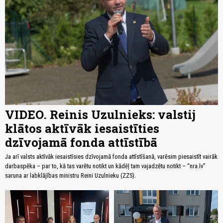
VIDEO. Reinis Uzulnieks: valstij
klātos aktīvāk iesaistīties
dzīvojamā fonda attīstībā
Ja arī valsts aktīvāk iesaistīsies dzīvojamā fonda attīstīšanā, varēsim piesaistīt vairāk
darbaspēka – par to, kā tas varētu notikt un kādēļ tam vajadzētu notikt – “nra.lv”
saruna ar labklājības ministru Reini Uzulnieku (ZZS).