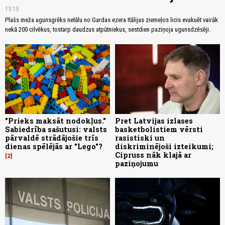
15:15
Plašs meža ugunsgrēks netālu no Gardas ezera Itālijas ziemeļos licis evakuēt vairāk
nekā 200 cilvēkus, tostarp daudzus atpūtniekus, sestdien paziņoja ugunsdzēsēji.
"Prieks maksāt nodokļus."
Pret Latvijas izlases
Sabiedrība sašutusi: valsts
basketbolistiem vērsti
pārvaldē strādājošie trīs
rasistiski un
dienas spēlējās ar "Lego"?
diskriminējoši izteikumi;
Cipruss nāk klajā ar
2
paziņojumu