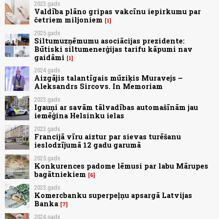
2023.gads
Valdība plāno gripas vakcīnu iepirkumu par
četriem miljoniem
1
2025.gads
Siltumuzņēmumu asociācijas prezidente:
Būtiski siltumenerģijas tarifu kāpumi nav
gaidāmi
1
2024.gads
Aizgājis talantīgais mūziķis Muravejs –
Aleksandrs Sircovs. In Memoriam
2023.gads
Igauņi ar savām tālvadības automašīnām jau
iemēģina Helsinku ielas
2023.gads
Francijā vīru aiztur par sievas turēšanu
ieslodzījumā 12 gadu garumā
2025.gads
Konkurences padome lēmusi par labu Mārupes
bagātniekiem
6
2023.gads
Komercbanku superpeļņu apsargā Latvijas
Banka
7
2024.gads