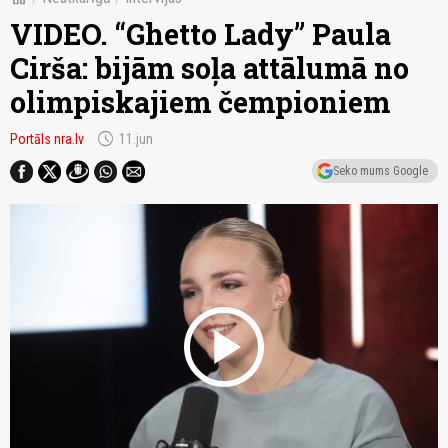
VIDEO. “Ghetto Lady” Paula
Cirša: bijām soļa attālumā no
olimpiskajiem čempioniem
schedule
Portāls nra.lv
11.jun
Seko mums Google
play_circle