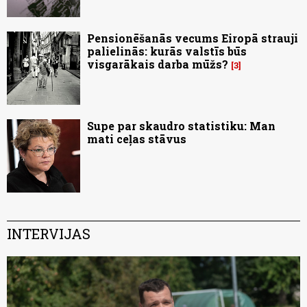
Pensionēšanās vecums Eiropā strauji
palielinās: kurās valstīs būs
visgarākais darba mūžs?
3
Supe par skaudro statistiku: Man
mati ceļas stāvus
INTERVIJAS