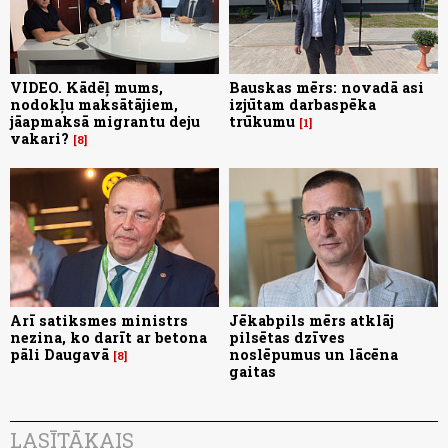
VIDEO. Kādēļ mums,
Bauskas mērs: novadā asi
nodokļu maksātājiem,
izjūtam darbaspēka
jāapmaksā migrantu deju
trūkumu
1
vakari?
8
Arī satiksmes ministrs
Jēkabpils mērs atklāj
nezina, ko darīt ar betona
pilsētas dzīves
pāli Daugavā
noslēpumus un lācēna
8
gaitas
LASĪTĀKAIS