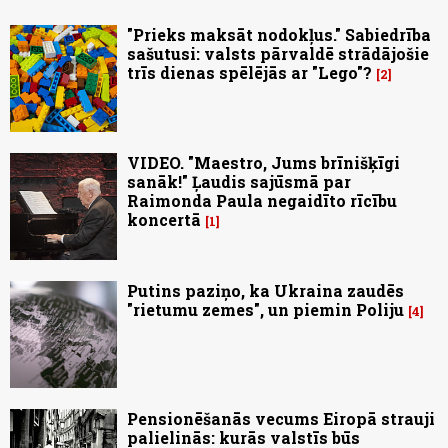
"Prieks maksāt nodokļus." Sabiedrība
sašutusi: valsts pārvaldē strādājošie
trīs dienas spēlējās ar "Lego"?
2
VIDEO. "Maestro, Jums brīnišķīgi
sanāk!" Ļaudis sajūsmā par
Raimonda Paula negaidīto rīcību
koncertā
1
Putins paziņo, ka Ukraina zaudēs
"rietumu zemes", un piemin Poliju
4
Pensionēšanās vecums Eiropā strauji
palielinās: kurās valstīs būs