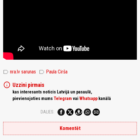
label
label
nra.lv sarunas
Paula Cirša
info
Uzzini pirmais
kas interesants noticis Latvijā un pasaulē,
pievienojoties mums
Telegram
vai
Whatsapp
kanālā
DALIES:
Komentēt