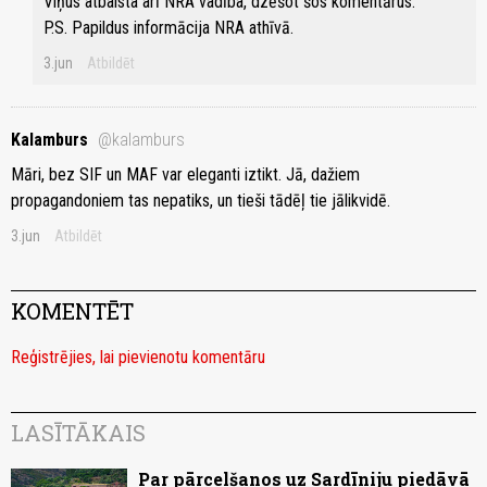
Viņus atbalsta arī NRA vadība, dzēšot šos komentārus.
P.S. Papildus informācija NRA athīvā.
3.jun
Atbildēt
Kalamburs
@kalamburs
Māri, bez SIF un MAF var eleganti iztikt. Jā, dažiem
propagandoniem tas nepatiks, un tieši tādēļ tie jālikvidē.
3.jun
Atbildēt
KOMENTĒT
Reģistrējies, lai pievienotu komentāru
LASĪTĀKAIS
Par pārcelšanos uz Sardīniju piedāvā