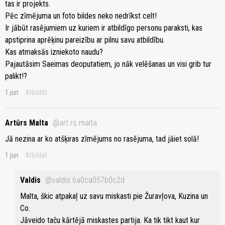
tas ir projekts.
Pēc zīmējuma un foto bildes neko nedrīkst celt!
Ir jābūt rasējumiem uz kuriem ir atbildīgo personu paraksti, kas
apstiprina aprēķinu pareizību ar pilnu savu atbildību.
Kas atmaksās izniekoto naudu?
Pajautāsim Saeimas deoputatiem, jo nāk velēšanas un visi grib tur
palikt!?
1.jun
Atbildēt
Artūrs Malta
@art.rs.malta
Jā nezina ar ko atšķiras zīmējums no rasējuma, tad jāiet solā!
1.jun
Atbildēt
Valdis
@valdis.6a0ca057b0c2d
Malta, škic atpakaļ uz savu miskasti pie Žuravļova, Kuzina un
Co.
Jāveido taču kārtējā miskastes partija. Ka tik tikt kaut kur