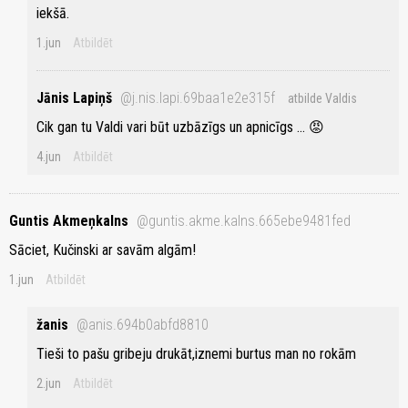
iekšā.
1.jun
Atbildēt
Jānis Lapiņš
@j.nis.lapi.69baa1e2e315f
atbilde Valdis
Cik gan tu Valdi vari būt uzbāzīgs un apnicīgs ... 😡
4.jun
Atbildēt
Guntis Akmeņkalns
@guntis.akme.kalns.665ebe9481fed
Sāciet, Kučinski ar savām algām!
1.jun
Atbildēt
žanis
@anis.694b0abfd8810
Tieši to pašu gribeju drukāt,iznemi burtus man no rokām
2.jun
Atbildēt