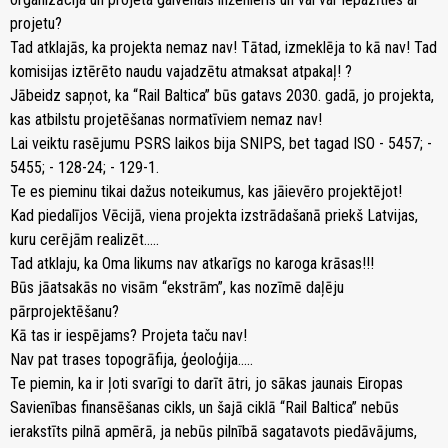
projetu?
Tad atklajās, ka projekta nemaz nav! Tātad, izmeklēja to kā nav! Tad
komisijas iztērēto naudu vajadzētu atmaksat atpakaļ! ?
Jābeidz sapņot, ka “Rail Baltica” būs gatavs 2030. gadā, jo projekta,
kas atbilstu projetēšanas normatīviem nemaz nav!
Lai veiktu rasējumu PSRS laikos bija SNIPS, bet tagad ISO - 5457; -
5455; - 128-24; - 129-1.
Te es pieminu tikai dažus noteikumus, kas jāievēro projektējot!
Kad piedalījos Vēcijā, viena projekta izstrādašanā priekš Latvijas,
kuru cerējām realizēt.....
Tad atklaju, ka Oma likums nav atkarīgs no karoga krāsas!!!
Būs jāatsakās no visām “ekstrām”, kas nozīmē daļēju
pārprojektēšanu?
Kā tas ir iespējams? Projeta taču nav!
Nav pat trases topogrāfija, ģeoloģija.....
Te piemin, ka ir ļoti svarīgi to darīt ātri, jo sākas jaunais Eiropas
Savienības finansēšanas cikls, un šajā ciklā “Rail Baltica” nebūs
ierakstīts pilnā apmērā, ja nebūs pilnībā sagatavots piedāvājums,