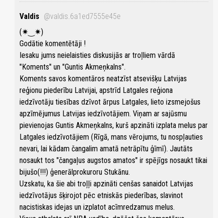
Valdis
@valdis.6a1ed7555e45e
(⁠✷⁠‿⁠✷⁠)
Godātie komentētāji !
Iesaku jums neielaisties diskusijās ar troļliem vārdā
"Koments" un "Guntis Akmeņkalns".
Koments savos komentāros neatzīst atsevišķu Latvijas
reģionu piederību Latvijai, apstrīd Latgales reģiona
iedzīvotāju tiesības dzīvot ārpus Latgales, lieto izsmejošus
apzīmējumus Latvijas iedzīvotājiem. Viņam ar sajūsmu
pievienojas Guntis Akmeņkalns, kurš apzināti izplata melus par
Latgales iedzīvotājiem (Rīgā, mans vērojums, tu nospļauties
nevari, lai kādam čangalim amatā netrāpītu ģīmī). Jautāts
nosaukt tos "čangaļus augstos amatos" ir spējīgs nosaukt tikai
bijušo(!!!) ģenerālprokuroru Stukānu.
Uzskatu, ka šie abi troļļi apzināti cenšas sanaidot Latvijas
iedzīvotājus šķirojot pēc etniskās piederības, slavinot
nacistiskas idejas un izplatot acīmredzamus melus.