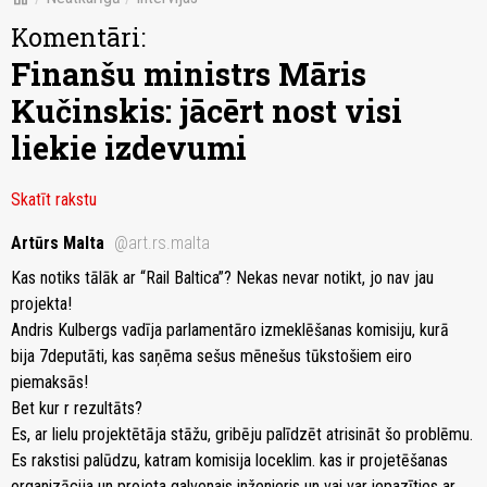
Komentāri:
Finanšu ministrs Māris
Kučinskis: jācērt nost visi
liekie izdevumi
Skatīt rakstu
Artūrs Malta
@art.rs.malta
Kas notiks tālāk ar “Rail Baltica”? Nekas nevar notikt, jo nav jau
projekta!
Andris Kulbergs vadīja parlamentāro izmeklēšanas komisiju, kurā
bija 7deputāti, kas saņēma sešus mēnešus tūkstošiem eiro
piemaksās!
Bet kur r rezultāts?
Es, ar lielu projektētāja stāžu, gribēju palīdzēt atrisināt šo problēmu.
Es rakstisi palūdzu, katram komisija loceklim. kas ir projetēšanas
organizācija un projeta galvenais inženieris un vai var iepazīties ar