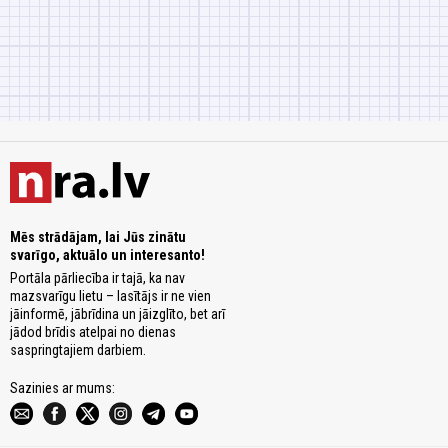
Mēs strādājam, lai Jūs zinātu
svarīgo, aktuālo un interesanto!
Portāla pārliecība ir tajā, ka nav
mazsvarīgu lietu – lasītājs ir ne vien
jāinformē, jābrīdina un jāizglīto, bet arī
jādod brīdis atelpai no dienas
saspringtajiem darbiem.
Sazinies ar mums: