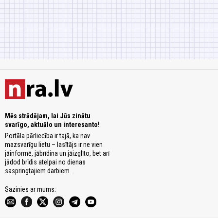
Mēs strādājam, lai Jūs zinātu
svarīgo, aktuālo un interesanto!
Portāla pārliecība ir tajā, ka nav
mazsvarīgu lietu – lasītājs ir ne vien
jāinformē, jābrīdina un jāizglīto, bet arī
jādod brīdis atelpai no dienas
saspringtajiem darbiem.
Sazinies ar mums: