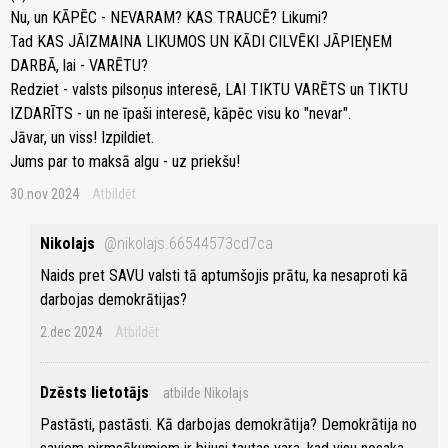
Nu, un KĀPĒC - NEVARAM? KAS TRAUCĒ? Likumi?
Tad KAS JĀIZMAINA LIKUMOS UN KĀDI CILVĒKI JĀPIEŅEM
DARBĀ, lai - VARĒTU?
Redziet - valsts pilsoņus interesē, LAI TIKTU VARĒTS un TIKTU
IZDARĪTS - un ne īpaši interesē, kāpēc visu ko "nevar".
Jāvar, un viss! Izpildiet.
Jums par to maksā algu - uz priekšu!
30.nov 2024
Atbildēt
Nikolajs
@nikolajs.66544573cd7ca
Naids pret SAVU valsti tā aptumšojis prātu, ka nesaproti kā
darbojas demokrātijas?
2.dec 2024
Atbildēt
Dzēsts lietotājs
atbilde Nikolajs
Pastāsti, pastāsti. Kā darbojas demokrātija? Demokrātija no