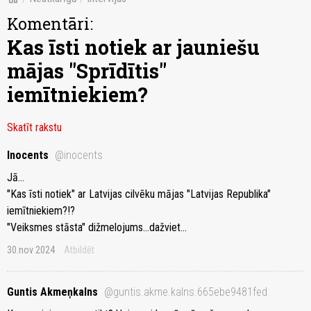
Komentāri:
Kas īsti notiek ar jauniešu
mājas "Sprīdītis"
iemītniekiem?
Skatīt rakstu
Inocents
@inocents
Jā...
"Kas īsti notiek" ar Latvijas cilvēku mājas "Latvijas Republika"
iemītniekiem?!?
"Veiksmes stāsta" dižmelojums...dažviet...
30.nov 2024
Atbildēt
Guntis Akmeņkalns
@guntis.akme.kalns.665ebe9481fed