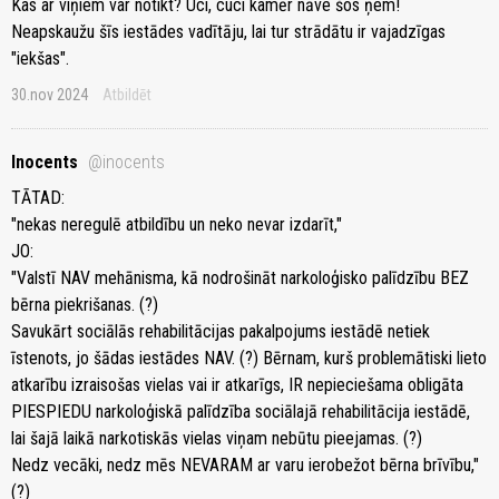
Kas ar viņiem var notikt? Uci, cuci kamēr nāve šos ņem!
Neapskaužu šīs iestādes vadītāju, lai tur strādātu ir vajadzīgas
"iekšas".
30.nov 2024
Atbildēt
Inocents
@inocents
TĀTAD:
"nekas neregulē atbildību un neko nevar izdarīt,"
JO:
"Valstī NAV mehānisma, kā nodrošināt narkoloģisko palīdzību BEZ
bērna piekrišanas. (?)
Savukārt sociālās rehabilitācijas pakalpojums iestādē netiek
īstenots, jo šādas iestādes NAV. (?) Bērnam, kurš problemātiski lieto
atkarību izraisošas vielas vai ir atkarīgs, IR nepieciešama obligāta
PIESPIEDU narkoloģiskā palīdzība sociālajā rehabilitācija iestādē,
lai šajā laikā narkotiskās vielas viņam nebūtu pieejamas. (?)
Nedz vecāki, nedz mēs NEVARAM ar varu ierobežot bērna brīvību,"
(?)