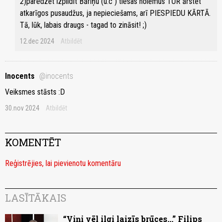
2)paredzēt izpildīt Bāriņu (u.c ) tiesas nolēmus TUR ārstēt
atkarīgos pusaudžus, ja nepieciešams, arī PIESPIEDU KĀRTĀ.
Tā, lūk, labais draugs - tagad to zināsit! ;)
12.dec 2024
Atbildēt
Inocents
@inocents
Veiksmes stāsts :D
30.nov 2024
Atbildēt
KOMENTĒT
Reģistrējies, lai pievienotu komentāru
LASĪTĀKAIS
“Viņi vēl ilgi laizīs brūces...” Filips