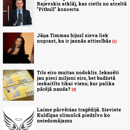
Rajevskis atklāj, kas cietīs no atceltā
"Pitbull" koncerta
Jāņa Timmas bijusī sieva liek
noprast, ka ir jaunās attiecībās
1
Trīs eiro muitas nodoklis. Iekasēti
jau pieci miljoni eiro, bet budžetā
ieskaitīts tikai viens; kur palika
pārējā nauda?
3
Laime pārvēršas traģēdijā. Sieviete
Kuldīgas slimnīcā piedzīvo ko
neiedomājamu