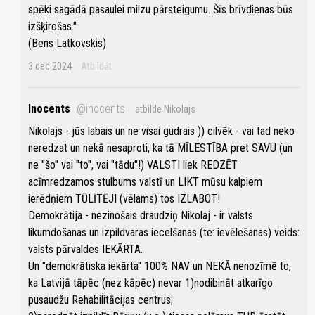
spēki sagādā pasaulei milzu pārsteigumu. Šīs brīvdienas būs
izšķirošas."
(Bens Latkovskis)
3.dec 2024
Atbildēt
Inocents
@inocents
atbilde Nikolajs
Nikolajs - jūs labais un ne visai gudrais )) cilvēk - vai tad neko
neredzat un nekā nesaproti, ka tā MĪLESTĪBA pret SAVU (un
ne "šo" vai "to", vai "tādu"!) VALSTI liek REDZĒT
acīmredzamos stulbums valstī un LIKT mūsu kalpiem
ierēdņiem TŪLĪTĒJI (vēlams) tos IZLABOT!
Demokrātija - nezinošais draudziņ Nikolaj - ir valsts
likumdošanas un izpildvaras iecelšanas (te: ievēlešanas) veids:
valsts pārvaldes IEKĀRTA.
Un "demokrātiska iekārta" 100% NAV un NEKĀ nenozīmē to,
ka Latvijā tāpēc (nez kāpēc) nevar 1)nodibināt atkarīgo
pusaudžu Rehabilitācijas centrus;