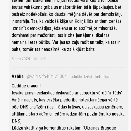
saviem pirmsākumiem ir bijusi tautas vara, kad visu nosaka
tautas vairākuma griba un mažoritātēm tai ir jāpakļaujas, bet
pašreiz notiekošais, ko daudzi mēģina dēvēt par demokrātiju
ir anarhija. Tas, ka valdošā kliķe un Koliņš līdz ar tiem cenšas
izmainīt demokrātijas jēdzienu ar to apzīmējot minoritāšu
dominanti par mažoritati, tas ir cits jautājums, tikai tas
nemaina lietas būtību. Var jau uz zaļu radīt un teikt, ka tas ir
balts, tomēr tas nenozīmē, ka zaļš kļūst balts.
3.dec 2024
Atbildēt
Valdis
@valdis.fa40z1a000c
atbilde Dzēsts lietotājs
Godātie draugi !
Iesaku jums neielaisties diskusijās ar subjektu vārdā "ir tāds".
Viņš ir nacists, kas cilvēka piederību noteiktai nācijai vērtē
pēc DNS analīzēm (lasi - ādas krāsas, galvaskausa izmēriem,
attāluma starp acīm un citām iedzimtām pazīmēm, ko nosaka
DNS).
Lūdzu skatīt viņa komentārus rakstam "Ukrainas Bruņotie