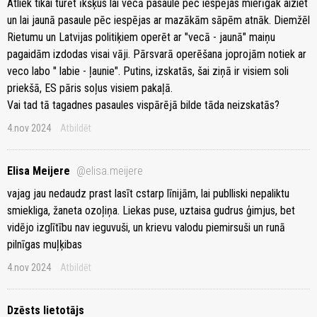
Atliek tikai turēt īkšķus lai vecā pasaule pēc iespējas mierīgāk aiziet
un lai jaunā pasaule pēc iespējas ar mazākām sāpēm atnāk. Diemžēl
Rietumu un Latvijas politiķiem operēt ar "vecā - jaunā" maiņu
pagaidām izdodas visai vāji. Pārsvarā operēšana joprojām notiek ar
veco labo " labie - ļaunie". Putins, izskatās, šai ziņā ir visiem soli
priekšā, ES pāris soļus visiem pakaļā.
Vai tad tā tagadnes pasaules vispārējā bilde tāda neizskatās?
4.nov 2024
Atbildēt
Elisa Meijere
@elisa.meijere
vajag jau nedaudz prast lasīt cstarp līnijām, lai publliski nepaliktu
smiekliga, žaneta ozoļiņa. Liekas puse, uztaisa gudrus ģimjus, bet
vidējo izglītību nav ieguvuši, un krievu valodu piemirsuši un runā
pilnīgas muļķibas
4.nov 2024
Atbildēt
Dzēsts lietotājs