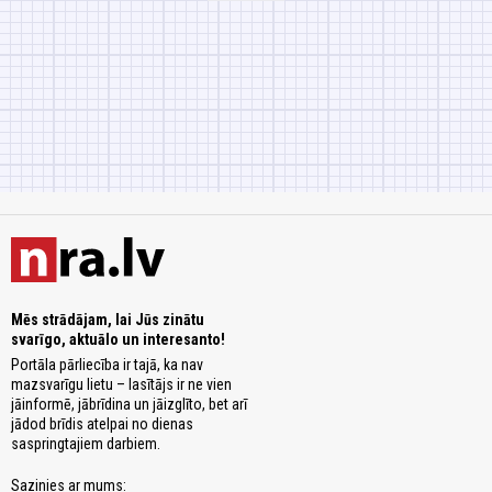
Mēs strādājam, lai Jūs zinātu
svarīgo, aktuālo un interesanto!
Portāla pārliecība ir tajā, ka nav
mazsvarīgu lietu – lasītājs ir ne vien
jāinformē, jābrīdina un jāizglīto, bet arī
jādod brīdis atelpai no dienas
saspringtajiem darbiem.
Sazinies ar mums: