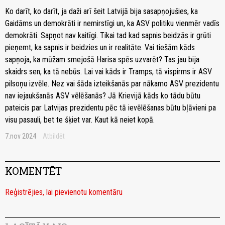
Ko darīt, ko darīt, ja daži arī šeit Latvijā bija sasapņojušies, ka
Gaidāms un demokrāti ir nemirstīgi un, ka ASV politiku vienmēr vadīs
demokrāti. Sapņot nav kaitīgi. Tikai tad kad sapnis beidzās ir grūti
pieņemt, ka sapnis ir beidzies un ir realitāte. Vai tiešām kāds
sapņoja, ka mūžam smejošā Harisa spēs uzvarēt? Tas jau bija
skaidrs sen, ka tā nebūs. Lai vai kāds ir Tramps, tā vispirms ir ASV
pilsoņu izvēle. Nez vai šāda izteikšanās par nākamo ASV prezidentu
nav iejaukšanās ASV vēlēšanās? Jā Krievijā kāds ko tādu būtu
pateicis par Latvijas prezidentu pēc tā ievēlēšanas būtu bļāvieni pa
visu pasauli, bet te šķiet var. Kaut kā neiet kopā.
7.nov 2024
Atbildēt
KOMENTĒT
Reģistrējies, lai pievienotu komentāru