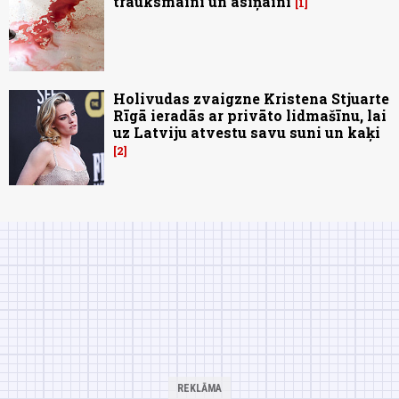
trauksmaini un asiņaini
1
Holivudas zvaigzne Kristena Stjuarte
Rīgā ieradās ar privāto lidmašīnu, lai
uz Latviju atvestu savu suni un kaķi
2