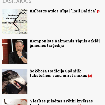
LASĪTĀKAIS
Kulbergs atdos Rīgai "Rail Baltica"
3
Komponists Raimonds Tiguls atklāj
ģimenes traģēdiju
Šokējoša tradīcija Spānijā:
tūkstošiem suņu mirst mokās
2
Viesītes pilsētas svētki izvēršas