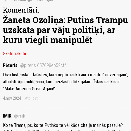
Komentāri:
Žaneta Ozoliņa: Putins Trampu
uzskata par vāju politiķi, ar
kuru viegli manipulēt
Skatīt rakstu
Pēteris
@p.teris.657698eb52cff
Divu histēriskās fašistes, kura nepārtraukti auro mantru" never again",
atbalstītāju muldēšana, kuru neizlasīju līdz galam. Īstais sauklis ir
"Make America Great Again!".
4.nov 2024
Atbildēt
IMIK
@imik
Ko te Trams, ps, ko te Putinko te vēl kāds cits ja mainās pasaule?