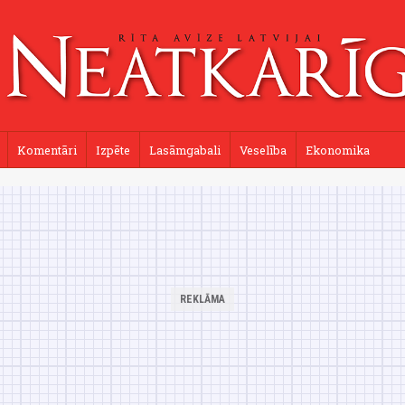
Komentāri
Izpēte
Lasāmgabali
Veselība
Ekonomika