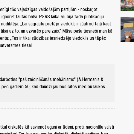
nīgi tās vajadzīgas valdošajām partijām - noskaņot
ignorēt tautas balsi. PSRS laikā arī bija tāda publikāciju
diktēja: „Lai sagrautu pretējo viedokli, ir jāatrod tajā kaut
 tikai uz to, un uzvarēs pareizais.” Mūsu pašu tiesneši man kā
entu: „Tas ir tikai sūdzības iesniedzēja viedoklis un tāpēc
Satversmes tiesai.
na darboties "pašiznīcināšanās mehānisms" (A.Hermanis &
a pēc gadiem 50, kad daudzi jau būs citos medību laukos.
tkal diskutēs kā savienot uguni ar ūdeni, proti, nacionālu valsti