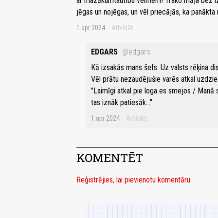
ar mazākumtautību velmēm! Trako māja bez izm
jēgas un nojēgas, un vēl priecājās, ka panākta i
1.apr 2024
Atbildēt
EDGARS
@edgars
Kā izsakās mans šefs: Uz valsts rēķina disk
Vēl prātu nezaudējušie varēs atkal uzdzie
"Laimīgi atkal pie loga es smejos / Manā 
tas iznāk patiesāk..."
1.apr 2024
Atbildēt
KOMENTĒT
Reģistrējies, lai pievienotu komentāru