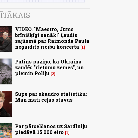
ĪTĀKAIS
VIDEO. "Maestro, Jums
brīnišķīgi sanāk!" Ļaudis
sajūsmā par Raimonda Paula
negaidīto rīcību koncertā
1
Putins paziņo, ka Ukraina
zaudēs "rietumu zemes", un
piemin Poliju
2
Supe par skaudro statistiku:
Man mati ceļas stāvus
Par pārcelšanos uz Sardīniju
piedāvā 15 000 eiro
1