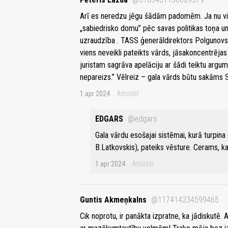
Arī es neredzu jēgu šādām padomēm. Ja nu vie
„sabiedrisko domu” pēc savas politikas toņa un 
uzraudzība . TASS ģenerāldirektors Polgunovs no
viens neveikli pateikts vārds, jāsakoncentrējas
juristam sagrāva apelāciju ar šādi teiktu argum
nepareizs.” Vēlreiz – gala vārds būtu sakāms 
1.apr 2024
Atbildēt
EDGARS
@edgars
Gala vārdu esošajai sistēmai, kurā turpi
B.Latkovskis), pateiks vēsture. Cerams, k
1.apr 2024
Atbildēt
Guntis Akmeņkalns
@117414234599465
Cik noprotu, ir panākta izpratne, ka jādiskutē. A