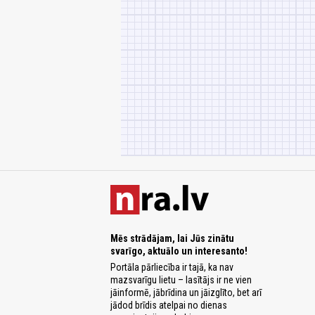
Mēs strādājam, lai Jūs zinātu
svarīgo, aktuālo un interesanto!
Portāla pārliecība ir tajā, ka nav
mazsvarīgu lietu – lasītājs ir ne vien
jāinformē, jābrīdina un jāizglīto, bet arī
jādod brīdis atelpai no dienas