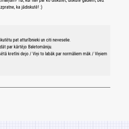
aiņām! Tur, kur nav par ko diskutēt, diskutē gadiem, bez
zpratne, ka jādiskutē! :)
utētu pat atturībnieki un citi neveselie.
dāt par kārtējo Baletomāniju.
sētā kretīni dejo / Viņi to labāk par normāliem māk / Viņiem