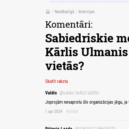
home
/
Neatkarīgā
/
Intervijas
Komentāri:
Sabiedriskie me
Kārlis Ulmanis
vietās?
Skatīt rakstu
Valdis
@valdis.fa40z1a000c
Joprojām nesaprotu šīs organizācijas jēgu, ja 
1.apr 2024
Atbildēt
Pēteris Lazda
@3183431158609579