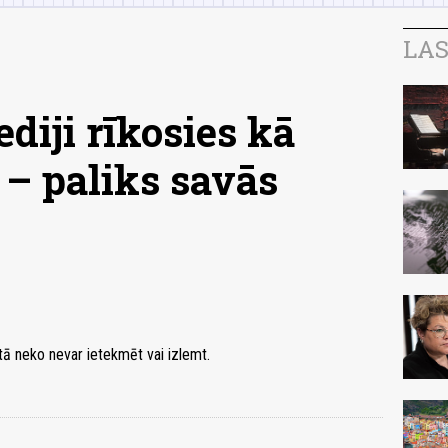
LAS
diji rīkosies kā
 – paliks savās
tā neko nevar ietekmēt vai izlemt.