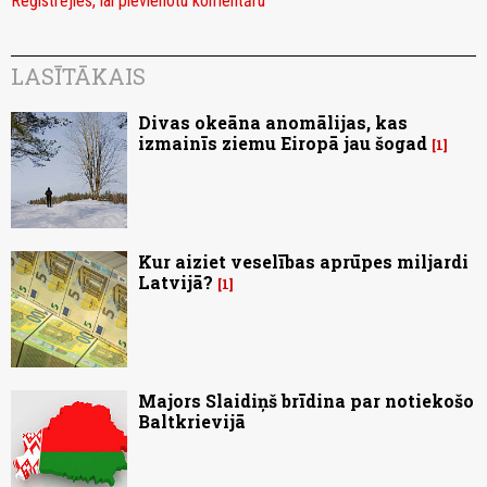
Reģistrējies, lai pievienotu komentāru
LASĪTĀKAIS
Divas okeāna anomālijas, kas
izmainīs ziemu Eiropā jau šogad
1
Kur aiziet veselības aprūpes miljardi
Latvijā?
1
Majors Slaidiņš brīdina par notiekošo
Baltkrievijā