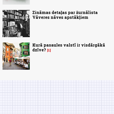
Zināmas detaļas par žurnālista
Vāveres nāves apstākļiem
Kurā pasaules valstī ir visdārgākā
dzīve?
1