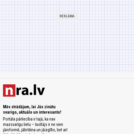
Mēs strādājam, lai Jūs zinātu
svarīgo, aktuālo un interesanto!
Portāla pārliecība ir tajā, ka nav
mazsvarīgu lietu – lasītājs ir ne vien
jāinformē, jābrīdina un jāizglīto, bet arī