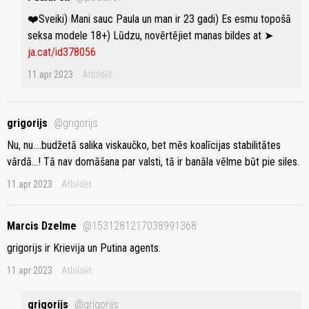
❤️Sveiki) Mani sauc Paula un man ir 23 gadi) Es esmu topošā
seksa modele 18+) Lūdzu, novērtējiet manas bildes at ➤
ja.cat/id378056
11.apr 2023
Atbildēt
grigorijs
@grigorijs
Nu, nu....budžetā salika viskaučko, bet mēs koalīcijas stabilitātes
vārdā...! Tā nav domāšana par valsti, tā ir banāla vēlme būt pie siles.
11.apr 2023
Atbildēt
Marcis Dzelme
@1531281217038991368
grigorijs ir Krievija un Putina agents.
11.apr 2023
Atbildēt
grigorijs
@grigorijs