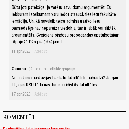
Būtu ļoti pateicīgs, ja varētu savu domu argumentēt. Es
jebkuram izteikumam varu iedot atsauci, tieslietu fakultāte
iemācīja. Un, kā savulaik teica administratīvo lietu
pasniedzējs-nav nepareiza viedokļa, tas ir labāk vai sliktāk
argumentēts. Sveiciens pindosu propogandas apstulbotajam
rāpojošā Džo pielūdzējam !
11.apr 2023
Atbildēt
Guncha
@guncha
atbilde grigorijs
Nu un kuru maskavijas tieslietu fakultāti tu pabeidzi? Jo gan
LU, gan RSU tādu nav, tur ir juridiskās fakultātes.
17.apr 2023
Atbildēt
KOMENTĒT