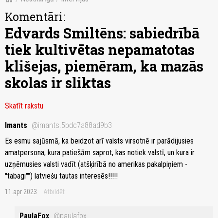
Komentāri:
Edvards Smiltēns: sabiedrībā
tiek kultivētas nepamatotas
klišejas, piemēram, ka mazās
skolas ir sliktas
Skatīt rakstu
Imants
@imants.5bdc7a88ad9b3
Es esmu sajūsmā, ka beidzot arī valsts virsotnē ir parādijusies
amatpersona, kura patiešām saprot, kas notiek valstī, un kura ir
uzņēmusies valsti vadīt (atšķirībā no amerikas pakalpiņiem -
''tabagi"") latviešu tautas interesēs!!!!!
11.apr 2023
Atbildēt
PaulaFox
@paulafox