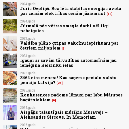
2024.gads
Juris Ozoliņš: Bez lēta stabilas enerģijas avota
par zemām elektrības cenām jāaizmirst
16
2024.gads
Jūrmalā pēc vētras smagie darbi vēl ilgi
nebeigsies
2023.gads
Valdība plāno gripas vakcīnu iepirkumu par
četriem miljoniem
1
2023.gads
Igauņi ar savām tālvadības automašīnām jau
iemēģina Helsinku ielas
2025.gads
3464 eiro mēnesī! Kas saņem speciālo valsts
pensiju Latvijā?
24
2025.gads
Konkurences padome lēmusi par labu Mārupes
bagātniekiem
6
2024.gads
Aizgājis talantīgais mūziķis Muravejs –
Aleksandrs Sircovs. In Memoriam
2025.gads