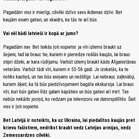
Pagaidām viss ir mierīgi, cilvēki dzīvo savu ikdienas dzīvi. Bet
kaujām esam gatavi, un skaidrs, ka tās te arī būs.
Vai vēl kādi latvieši ir kopā ar jums?
Pagaidām nav. Bet teikšu ļoti nopietni: ja vīri izlems braukt uz
šejieni, tad lai brauc tie, kuriem ir pieredze reālās kaujās, lai brauc
stipri džeki, ar kara rūdījumu. Varbūt izlemj braukt kāds Afganistānas
veterāns. Varbūt tādi vīri, kuriem ir 55-56 gadi. Jo izskatās, ka te
notiks kautiņš, un tas būs asiņains un nežēlīgs. Lai nebrauc zaļknābji,
kuriem šķiet, ka tā būs piedzīvojumiem bagāta ekskursija. Lai brauc
vīri, kuri būs gatavi līdz galam kapāties un būs gatavi arī mirt. Tas
nebūs nekāds jociņš, ko redzam pa televizoru vai datorspēlītēs. Šeit
viss ir ļoti nopietni.
Bet Latvijā ir noteikts, ka uz Ukrainu, lai piedalītos kaujās pret
krievu fašistiem, nedrīkst braukt nedz Latvijas armijas, nedz
Zemessardzes cilvēki.