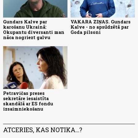
Gundars Kalve par
VAKARA ZIŅAS. Gundars
karošanu Ukrainā:
Kalve - no apsūdzētā par
Okupantu diversanti man
Goda pilsoni
nāca nogriezt galvu
Petravičas preses
sekretāre iesaistīta
skandālā ar ES fondu
izsaimniekošanu
ATCERIES, KAS NOTIKA...?