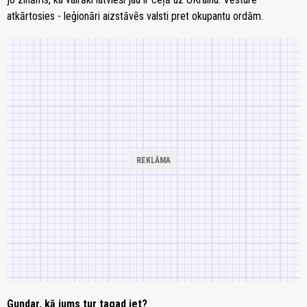
atkārtosies - leģionāri aizstāvēs valsti pret okupantu ordām.
Gundar, kā jums tur tagad iet?