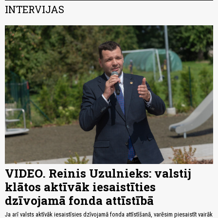
INTERVIJAS
VIDEO. Reinis Uzulnieks: valstij
klātos aktīvāk iesaistīties
dzīvojamā fonda attīstībā
Ja arī valsts aktīvāk iesaistīsies dzīvojamā fonda attīstīšanā, varēsim piesaistīt vairāk