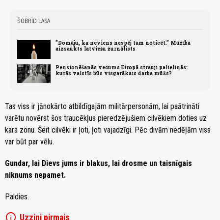
ŠOBRĪD LASA
"Domāju, ka neviens nespēj tam noticēt." Mūžībā
aizsaukts latviešu žurnālists
Pensionēšanās vecums Eiropā strauji palielinās:
kurās valstīs būs visgarākais darba mūžs?
Tas viss ir jānokārto atbildīgajām militārpersonām, lai paātrināti
varētu novērst šos traucēkļus pieredzējušiem cilvēkiem doties uz
kara zonu. Šeit cilvēki ir ļoti, ļoti vajadzīgi. Pēc divām nedēļām viss
var būt par vēlu.
Gundar, lai Dievs jums ir blakus, lai drosme un taisnīgais
niknums nepamet.
Paldies.
info
Uzzini pirmais