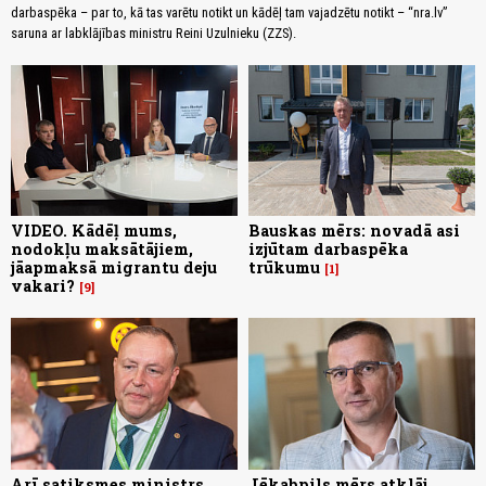
darbaspēka – par to, kā tas varētu notikt un kādēļ tam vajadzētu notikt – “nra.lv”
saruna ar labklājības ministru Reini Uzulnieku (ZZS).
VIDEO. Kādēļ mums,
Bauskas mērs: novadā asi
nodokļu maksātājiem,
izjūtam darbaspēka
jāapmaksā migrantu deju
trūkumu
1
vakari?
9
Arī satiksmes ministrs
Jēkabpils mērs atklāj