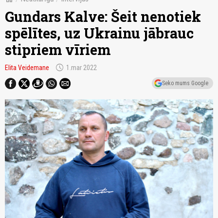
Gundars Kalve: Šeit nenotiek
spēlītes, uz Ukrainu jābrauc
stipriem vīriem
schedule
Elita Veidemane
1.mar 2022
Seko mums Google