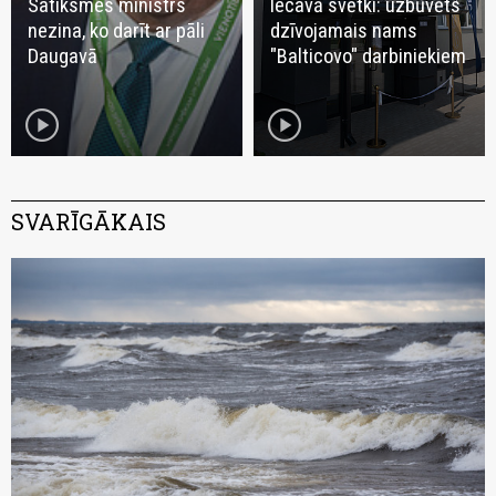
Satiksmes ministrs
Iecavā svētki: uzbūvēts
nezina, ko darīt ar pāli
dzīvojamais nams
Daugavā
"Balticovo" darbiniekiem
play_circle
play_circle
SVARĪGĀKAIS