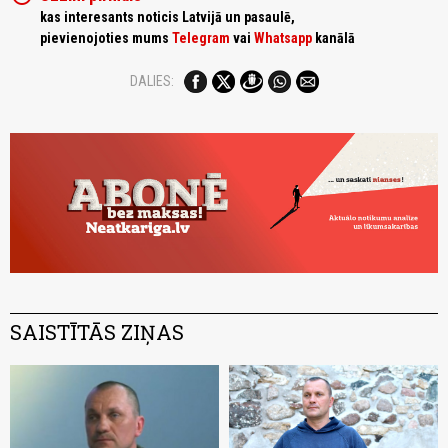
kas interesants noticis Latvijā un pasaulē,
pievienojoties mums
Telegram
vai
Whatsapp
kanālā
DALIES:
SAISTĪTĀS ZIŅAS