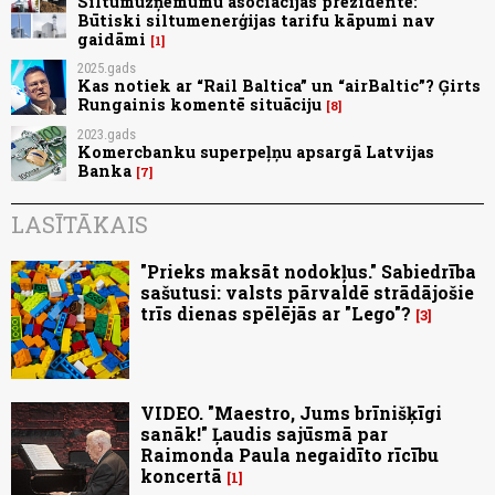
Siltumuzņēmumu asociācijas prezidente:
Būtiski siltumenerģijas tarifu kāpumi nav
gaidāmi
1
2025.gads
Kas notiek ar “Rail Baltica” un “airBaltic”? Ģirts
Rungainis komentē situāciju
8
2023.gads
Komercbanku superpeļņu apsargā Latvijas
Banka
7
LASĪTĀKAIS
"Prieks maksāt nodokļus." Sabiedrība
sašutusi: valsts pārvaldē strādājošie
trīs dienas spēlējās ar "Lego"?
3
VIDEO. "Maestro, Jums brīnišķīgi
sanāk!" Ļaudis sajūsmā par
Raimonda Paula negaidīto rīcību
koncertā
1