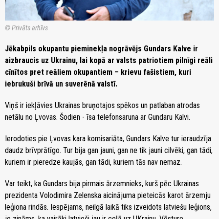
© Privāts arhīvs
Jēkabpils okupantu pieminekļa nogrāvējs Gundars Kalve ir
aizbraucis uz Ukrainu, lai kopā ar valsts patriotiem pilnīgi reāli
cīnītos pret reāliem okupantiem – krievu fašistiem, kuri
iebrukuši brīvā un suverēnā valstī.
Viņš ir iekļāvies Ukrainas bruņotajos spēkos un patlaban atrodas
netālu no Ļvovas. Šodien - īsa telefonsaruna ar Gundaru Kalvi.
Ierodoties pie Ļvovas kara komisariāta, Gundars Kalve tur ieraudzīja
daudz brīvprātīgo. Tur bija gan jauni, gan ne tik jauni cilvēki, gan tādi,
kuriem ir pieredze kaujās, gan tādi, kuriem tās nav nemaz.
Var teikt, ka Gundars bija pirmais ārzemnieks, kurš pēc Ukrainas
prezidenta Volodimira Zelenska aicinājuma pieteicās karot ārzemju
leģiona rindās. Iespējams, neilgā laikā tiks izveidots latviešu leģions,
jo zināms, ka vairāki latvieši jau ir ceļā uz UKrainu. Vēsture