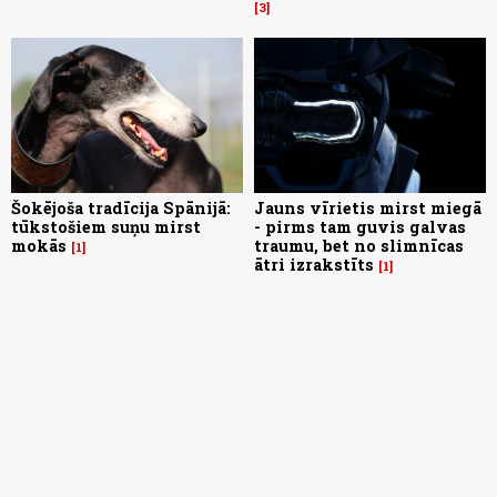
3
Šokējoša tradīcija Spānijā:
Jauns vīrietis mirst miegā
tūkstošiem suņu mirst
- pirms tam guvis galvas
mokās
traumu, bet no slimnīcas
1
ātri izrakstīts
1