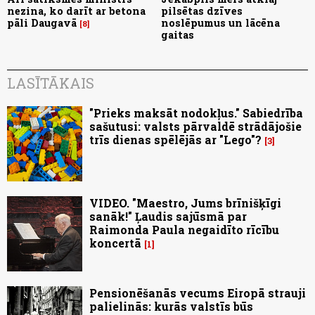
nezina, ko darīt ar betona
pilsētas dzīves
pāli Daugavā
noslēpumus un lācēna
8
gaitas
LASĪTĀKAIS
"Prieks maksāt nodokļus." Sabiedrība
sašutusi: valsts pārvaldē strādājošie
trīs dienas spēlējās ar "Lego"?
3
VIDEO. "Maestro, Jums brīnišķīgi
sanāk!" Ļaudis sajūsmā par
Raimonda Paula negaidīto rīcību
koncertā
1
Pensionēšanās vecums Eiropā strauji
palielinās: kurās valstīs būs