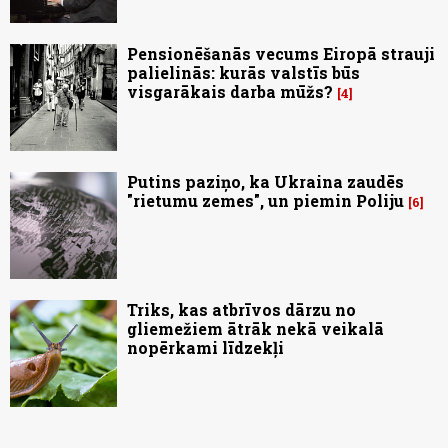
Pensionēšanās vecums Eiropā strauji
palielinās: kurās valstīs būs
visgarākais darba mūžs?
4
Putins paziņo, ka Ukraina zaudēs
"rietumu zemes", un piemin Poliju
6
Triks, kas atbrīvos dārzu no
gliemežiem ātrāk nekā veikalā
nopērkami līdzekļi