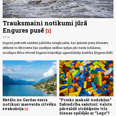
Trauksmaini notikumi jūrā
Engures pusē
1
19:14
Engures piekrastē sestdien palīdzība sniegta jahtai, kas aptuveni piecu kilometru
attālumā no Bērzciema bija zaudējusi vadības spējas pēc masta nolūšanas,
sociālajos tīklos informē Engures brīvprātīgo ugunsdzēsēju biedrība (Engures BUB).
Netālu no Gardas ezera
"Prieks maksāt nodokļus."
notikusi masveida cilvēku
Sabiedrība sašutusi: valsts
evakuācija
pārvaldē strādājošie trīs
1
dienas spēlējās ar "Lego"?