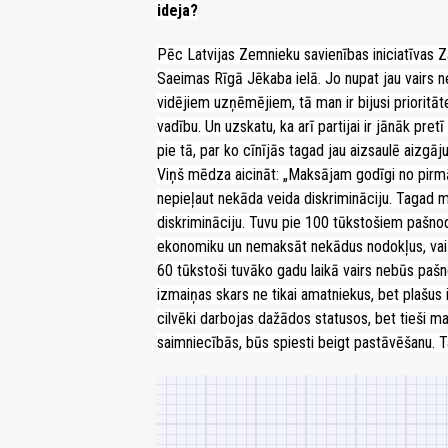
ideja?
Pēc Latvijas Zemnieku savienības iniciatīvas Z
Saeimas Rīgā Jēkaba ielā. Jo nupat jau vairs 
vidējiem uzņēmējiem, tā man ir bijusi prioritā
vadību. Un uzskatu, ka arī partijai ir jānāk p
pie tā, par ko cīnījās tagad jau aizsaulē aizg
Viņš mēdza aicināt: „Maksājam godīgi no pirmās
nepieļaut nekāda veida diskrimināciju. Tagad m
diskrimināciju. Tuvu pie 100 tūkstošiem pašnod
ekonomiku un nemaksāt nekādus nodokļus, vai 
60 tūkstoši tuvāko gadu laikā vairs nebūs pašn
izmaiņas skars ne tikai amatniekus, bet plašus
cilvēki darbojas dažādos statusos, bet tieši 
saimniecībās, būs spiesti beigt pastāvēšanu. 