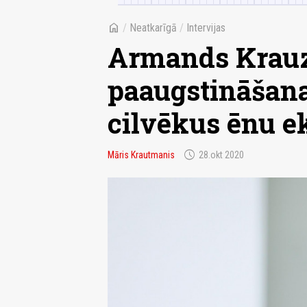
home
/
Neatkarīgā
/
Intervijas
Armands Krauz
paaugstināšana 
cilvēkus ēnu 
schedule
Māris Krautmanis
28.okt 2020