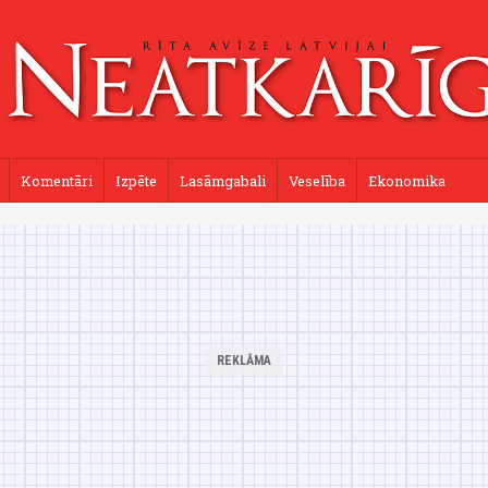
Komentāri
Izpēte
Lasāmgabali
Veselība
Ekonomika