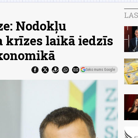
LAS
e: Nodokļu
krīzes laikā iedzīs
ekonomikā
Seko mums Google