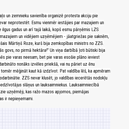
aļo un zemnieku savienība organizē protesta akciju pie
nevar neprotestēt. Esmu vienmēr iestājies par mazajiem un
te ilgus gadus un arī tajā laikā, kopš esmu pārņēmis LZS
retī mazajiem un vidējiem uzņēmējiem - jāatgriežas pie saknēm,
ājušais Mārtiņš Roze, kurš bija zemkopības ministrs no ZZS.
 govs, no pirmā hektāra!” Un viņa darbībā ļoti būtiski bija
ēs pie varas neesam, bet pie varas esošie plāno ieviest
arbināto nonāks izvēles priekšā, vai nu pāriet uz ēnu
tomēr mēģināt kaut kā izdzīvot. Pat valdība lēš, ka apmēram
odarbinātie. ZZS nevar klusēt, jo valdības iecerētās nodokļu
 iedzīvotājus slāņus un lauksaimniekus. Lauksaimniecībā
mazie uzņēmēji, kas ražo mazos apjomos, piemājas
Tas ir nepieņemami.