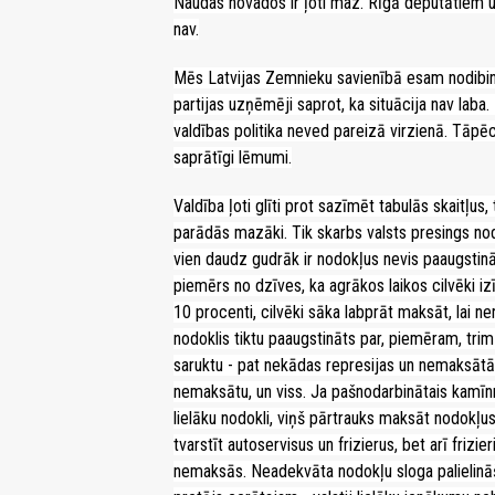
Naudas novados ir ļoti maz. Rīgā deputātiem un 
nav.
Mēs Latvijas Zemnieku savienībā esam nodibi
partijas uzņēmēji saprot, ka situācija nav laba
valdības politika neved pareizā virzienā. Tāpēc
saprātīgi lēmumi.
Valdība ļoti glīti prot sazīmēt tabulās skaitļus
parādās mazāki. Tik skarbs valsts presings no
vien daudz gudrāk ir nodokļus nevis paaugstin
piemērs no dzīves, ka agrākos laikos cilvēki iz
10 procenti, cilvēki sāka labprāt maksāt, lai 
nodoklis tiktu paaugstināts par, piemēram, trim
saruktu - pat nekādas represijas un nemaksātāj
nemaksātu, un viss. Ja pašnodarbinātais kamīn
lielāku nodokli, viņš pārtrauks maksāt nodokļu
tvarstīt autoservisus un frizierus, bet arī fr
nemaksās. Neadekvāta nodokļu sloga palielināš