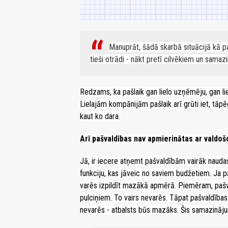
Manuprāt, šādā skarbā situācijā kā pa
tieši otrādi - nākt pretī cilvēkiem un samaz
Redzams, ka pašlaik gan lielo uzņēmēju, gan lie
Lielajām kompānijām pašlaik arī grūti iet, tāpē
kaut ko dara.
Arī pašvaldības nav apmierinātas ar valdoš
Jā, ir iecere atņemt pašvaldībām vairāk naudas
funkciju, kas jāveic no saviem budžetiem. Ja 
varēs izpildīt mazākā apmērā. Piemēram, paš
pulciņiem. To vairs nevarēs. Tāpat pašvaldība
nevarēs - atbalsts būs mazāks. Šis samazināju