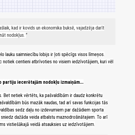
šlaik, kad ir kovids un ekonomika buksē, vajadzēja darīt
ināt nodokļus.
lo lauku saimniecību lobijs ir ļoti spēcīgs visos līmeņos.
c notiek centieni atbrīvoties no visiem iedzīvotājiem, kuri vēl
o partiju iecerētajām nodokļu izmaiņām...
. Bet netiek vērtēts, ka pašvaldībām ir daudz konkrētu
pašvaldībām būs mazāk naudas, tad arī savas funkcijas tās
valdības sedz daļu no izdevumiem par dažādiem sporta
s sniedz dažāda veida atbalstu maznodrošinātajiem. To arī
ms vistiešākajā veidā atsauksies uz iedzīvotājiem.