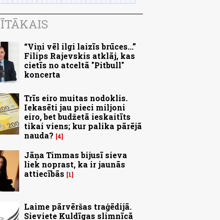
ĪTĀKAIS
“Viņi vēl ilgi laizīs brūces...”
Filips Rajevskis atklāj, kas
cietīs no atceltā "Pitbull"
koncerta
Trīs eiro muitas nodoklis.
Iekasēti jau pieci miljoni
eiro, bet budžetā ieskaitīts
tikai viens; kur palika pārējā
nauda?
4
Jāņa Timmas bijusī sieva
liek noprast, ka ir jaunās
attiecībās
1
Laime pārvēršas traģēdijā.
Sieviete Kuldīgas slimnīcā