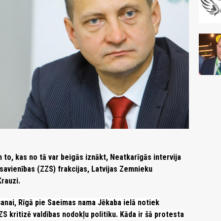
 to, kas no tā var beigās iznākt, Neatkarīgās intervija
avienības (ZZS) frakcijas, Latvijas Zemnieku
rauzi.
šanai, Rīgā pie Saeimas nama Jēkaba ielā notiek
ZS kritizē valdības nodokļu politiku. Kāda ir šā protesta