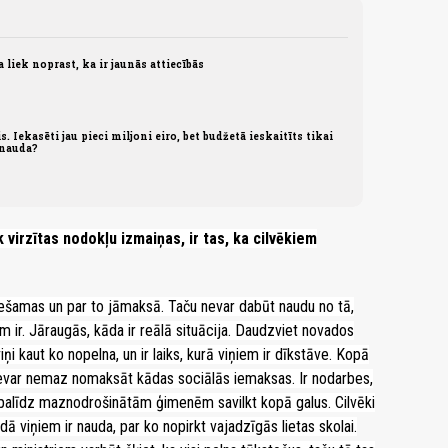
 liek noprast, ka ir jaunās attiecībās
. Iekasēti jau pieci miljoni eiro, bet budžetā ieskaitīts tikai
 nauda?
virzītas nodokļu izmaiņas, ir tas, ka cilvēkiem
ciešamas un par to jāmaksā. Taču nevar dabūt naudu no tā,
m ir. Jāraugās, kāda ir reālā situācija. Daudzviet novados
iņi kaut ko nopelna, un ir laiks, kurā viņiem ir dīkstāve. Kopā
nevar nemaz nomaksāt kādas sociālās iemaksas. Ir nodarbes,
ki palīdz maznodrošinātām ģimenēm savilkt kopā galus. Cilvēki
idā viņiem ir nauda, par ko nopirkt vajadzīgās lietas skolai.