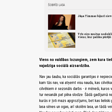
ŠOBRĪD LASA
Jāņa Timmas bijusī sieva
Trīs eiro muitas nodoklis
viens; kur palika pārējā
Viens no valdības lozungiem, zem kura tiek 
vajadzīga sociālā aizsardzība.
Nav jau šaubu, ka sociālās garantijas ir nepie
kam tās nav, vai atņemt visu naudu, kas cilvēka
cilvēkiem ir sezonāls darbs - ir mēneši, kuros v
tur nesanāk pat pilna slodze. Šādā gadījumā 
kurās ir ļoti mazs apgrozījums, bet kas lielis
lasa sēnes un ogas, arī skolēni lasa, un tādā ve