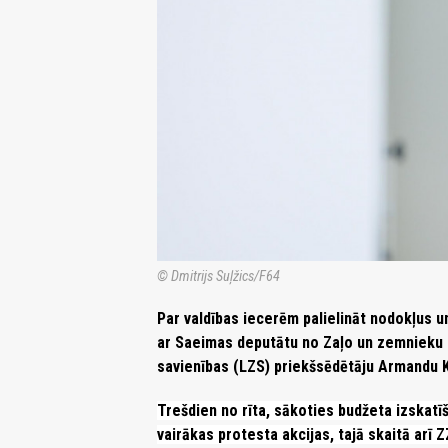
© Dmitrijs Suļžics/F64
Par valdības iecerēm palielināt nodokļus un
ar Saeimas deputātu no Zaļo un zemnieku s
savienības (LZS) priekšsēdētāju Armandu K
Trešdien no rīta, sākoties budžeta izskatī
vairākas protesta akcijas, tajā skaitā arī Z