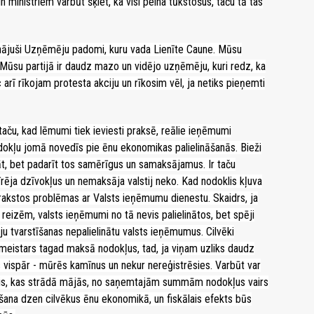
ministriem varbūt šķiet, ka visi pelna tūkstošus, taču tā tas
nājuši Uzņēmēju padomi, kuru vada Lienīte Caune. Mūsu
. Mūsu partijā ir daudz mazo un vidējo uzņēmēju, kuri redz, ka
 arī rīkojam protesta akciju un rīkosim vēl, ja netiks pieņemti
, taču, kad lēmumi tiek ieviesti praksē, reālie ieņēmumi
dokļu jomā novedīs pie ēnu ekonomikas palielināšanās. Bieži
āt, bet padarīt tos samērīgus un samaksājamus. Ir taču
īrēja dzīvokļus un nemaksāja valstij neko. Kad nodoklis kļuva
nerakstos problēmas ar Valsts ieņēmumu dienestu. Skaidrs, ja
 reizēm, valsts ieņēmumi no tā nevis palielinātos, bet spēji
u tvarstīšanas nepalielinātu valsts ieņēmumus. Cilvēki
meistars tagad maksā nodokļus, tad, ja viņam uzliks daudz
s vispār - mūrēs kamīnus un nekur nereģistrēsies. Varbūt var
izieris, kas strādā mājās, no saņemtajām summām nodokļus vairs
ana dzen cilvēkus ēnu ekonomikā, un fiskālais efekts būs