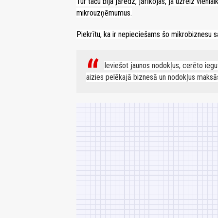
Tur taču bija jāredz, jārīkojas, ja uzreiz vienla
mikrouzņēmumus.
Piekrītu, ka ir nepieciešams šo mikrobiznesu sa
Ieviešot jaunos nodokļus, cerēto iegu
aizies pelēkajā biznesā un nodokļus mak