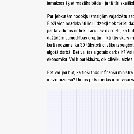
iemaksas šķiet mazāka bēda - ja tā tīri skaitlis
Par jebkurām nodokļu izmaiņām vajadzētu sabie
Bieži vien neadekvāti lieli līdzekļi tiek tērē
par kovidu tas notiek. Taču nav dzirdēts, ka b
dažādām sabiedrības grupām - kā tās skars m
kurā redzams, ka 30 tūkstoši cilvēku izbeigš
algotā darbā. Bet vai tas algotais darbs ir? Vai
ekonomiku. Vai ir parēķināts, cik cilvēku aizi
Bet var jau būt, ka tieši tāds ir finanšu minis
mazo biznesu? Un tas pats mērķis ir arī visai va