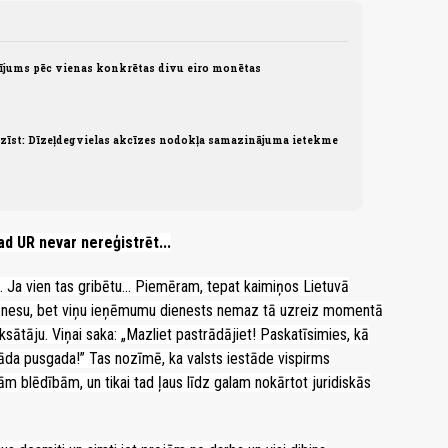
sījums pēc vienas konkrētas divu eiro monētas
īst: Dīzeļdegvielas akcīzes nodokļa samazinājuma ietekme
ad UR nevar nereģistrēt...
Ja vien tas gribētu... Piemēram, tepat kaimiņos Lietuvā
znesu, bet viņu ieņēmumu dienests nemaz tā uzreiz momentā
sātāju. Viņai saka: „Mazliet pastrādājiet! Paskatīsimies, kā
āda pusgada!” Tas nozīmē, ka valsts iestāde vispirms
dām blēdībām, un tikai tad ļaus līdz galam nokārtot juridiskās