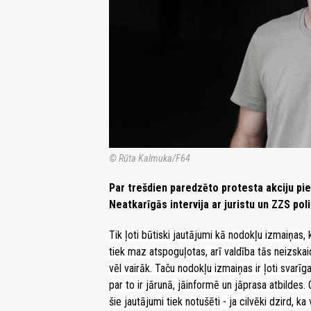
© Rūta Kalmuka/F64
Par trešdien paredzēto protesta akciju pi
Neatkarīgās intervija ar juristu un ZZS pol
Tik ļoti būtiski jautājumi kā nodokļu izmaiņas, k
tiek maz atspoguļotas, arī valdība tās neizska
vēl vairāk. Taču nodokļu izmaiņas ir ļoti svarīga
par to ir jārunā, jāinformē un jāprasa atbildes.
šie jautājumi tiek notušēti - ja cilvēki dzird, k