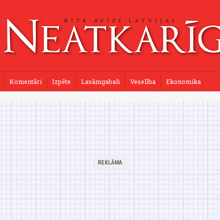
Komentāri
Izpēte
Lasāmgabali
Veselība
Ekonomika