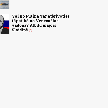
Vai no Putina var atbrīvoties
tāpat kā no Venecuēlas
vadoņa? Atbild majors
Slaidiņš
5