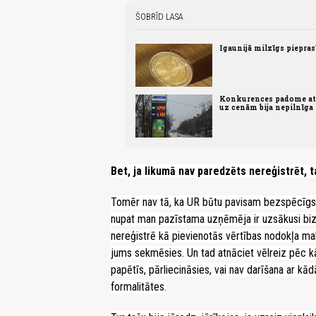
ŠOBRĪD LASA
Igaunijā milzīgs piepra
Konkurences padome atz
uz cenām bija nepilnīga
Bet, ja likumā nav paredzēts nereģistrēt, t
Tomēr nav tā, ka UR būtu pavisam bezspēcīgs. 
nupat man pazīstama uzņēmēja ir uzsākusi bi
nereģistrē kā pievienotās vērtības nodokļa mak
jums sekmēsies. Un tad atnāciet vēlreiz pēc k
papētīs, pārliecināsies, vai nav darīšana ar kā
formalitātes.