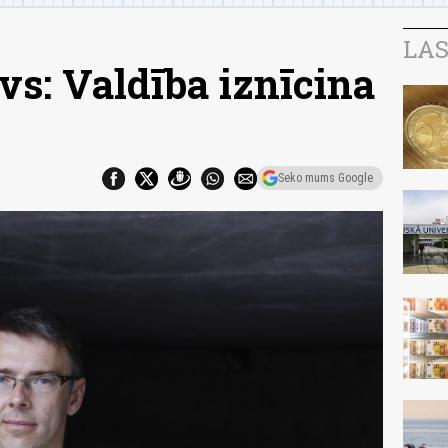
LAS
s: Valdība iznīcina
Seko mums Google