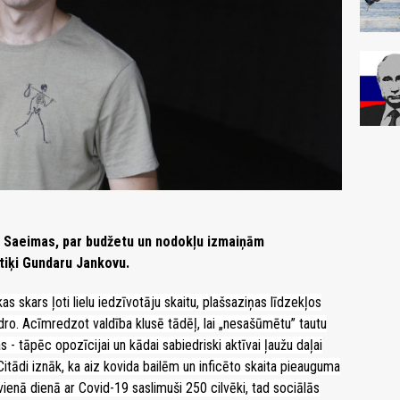
e Saeimas, par budžetu un nodokļu izmaiņām
itiķi Gundaru Jankovu.
as skars ļoti lielu iedzīvotāju skaitu, plašsaziņas līdzekļos
idro. Acīmredzot valdība klusē tādēļ, lai „nesašūmētu” tautu
s - tāpēc opozīcijai un kādai sabiedriski aktīvai ļaužu daļai
 Citādi iznāk, ka aiz kovida bailēm un inficēto skaita pieauguma
a vienā dienā ar Covid-19 saslimuši 250 cilvēki, tad sociālās