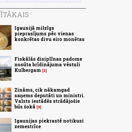
ĪTĀKAIS
Igaunijā milzīgs
pieprasījums pēc vienas
konkrētas divu eiro monētas
Fiskālās disiplīnas padome
nosūta brīdinājuma vēstuli
Kulbergam
2
Zināms, cik nākamgad
saņems deputāti un ministri.
Valsts iestādēs strādājošie
būs šokā
9
Igaunijas piekrastē notikusi
zemestrīce