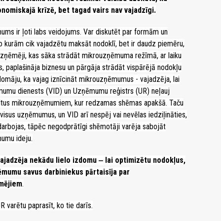
nomiskajā krīzē, bet tagad vairs nav vajadzīgi.
ms ir ļoti labs veidojums. Var diskutēt par formām un
kurām cik vajadzētu maksāt nodoklī, bet ir daudz piemēru,
zņēmēji, kas sāka strādāt mikrouzņēmuma režīmā, ar laiku
s, paplašināja biznesu un pārgāja strādāt vispārējā nodokļu
omāju, ka vajag iznīcināt mikrouzņēmumus - vajadzēja, lai
mumu dienests (VID) un Uzņēmumu reģistrs (UR) neļauj
iltus mikrouzņēmumiem, kur redzamas shēmas apakšā. Taču
visus uzņēmumus, un VID arī nespēj vai nevēlas iedziļināties,
odarbojas, tāpēc negodprātīgi shēmotāji varēja sabojāt
umu ideju.
ajadzēja nekādu lielo izdomu ‒ lai optimizētu nodokļus,
ēmumu savus darbiniekus pārtaisīja par
mējiem
.
varētu paprasīt, ko tie darīs.