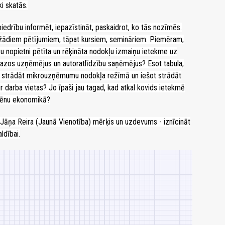
ki skatās.
drību informēt, iepazīstināt, paskaidrot, ko tās nozīmēs.
ti dažādiem pētījumiem, tāpat kursiem, semināriem. Piemēram,
ūtu nopietni pētīta un rēķināta nodokļu izmaiņu ietekme uz
azos uzņēmējus un autoratlīdzību saņēmējus? Esot tabula,
ot strādāt mikrouzņēmumu nodokļa režīmā un iešot strādāt
 ir darba vietas? Jo īpaši jau tagad, kad atkal kovids ietekmē
es ēnu ekonomikā?
tra Jāņa Reira (Jaunā Vienotība) mērķis un uzdevums - iznīcināt
ldībai.