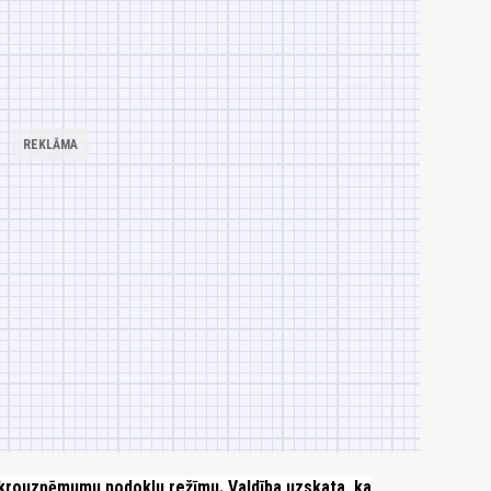
 mikrouzņēmumu nodokļu režīmu. Valdība uzskata, ka