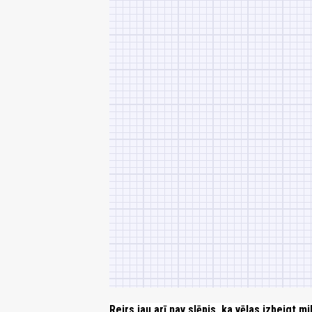
Reirs jau arī nav slēpis, ka vēlas izbeigt