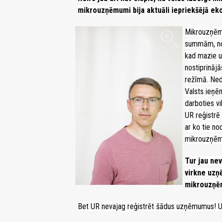
mikrouzņēmumi bija aktuāli iepriekšējā eko
zoom_in
Mikrouzņēmu
summām, no 
kad mazie u
nostiprinājā
režīmā. Ned
Valsts ieņē
darboties v
UR reģistrē 
ar ko tie n
mikrouzņēm
Tur jau nev
virkne uzņ
mikrouzņē
Bet UR nevajag reģistrēt šādus uzņēmumus! UR 