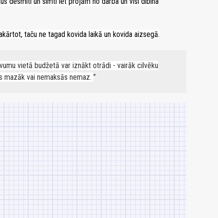
ikus desmiti un simti iet projām no darba un visi dibina
kārtot, taču ne tagad kovida laikā un kovida aizsegā.
vumu vietā budžetā var iznākt otrādi - vairāk cilvēku
sās mazāk vai nemaksās nemaz.