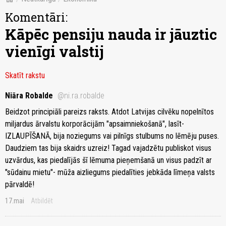
Komentāri:
Kāpēc pensiju nauda ir jāuztic
vienīgi valstij
Skatīt rakstu
Niāra Robalde
@ni.ra.robalde
Beidzot principiāli pareizs raksts. Atdot Latvijas cilvēku nopelnītos
miljardus ārvalstu korporācijām "apsaimniekošanā", lasīt-
IZLAUPĪŠANĀ, bija noziegums vai pilnīgs stulbums no lēmēju puses.
Daudziem tas bija skaidrs uzreiz! Tagad vajadzētu publiskot visus
uzvārdus, kas piedalījās šī lēmuma pieņemšanā un visus padzīt ar
"sūdainu mietu"- mūža aizliegums piedalīties jebkāda līmeņa valsts
pārvaldē!
17.mai
Atbildēt