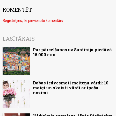
KOMENTĒT
Reģistrējies, lai pievienotu komentāru
LASĪTĀKAIS
Par pārcelšanos uz Sardīniju piedāvā
15 000 eiro
Dabas iedvesmoti meiteņu vārdi: 10
maigi un skaisti vārdi ar īpašu
nozīmi
Vēdiskais astrologs Jānis Riežnieks: