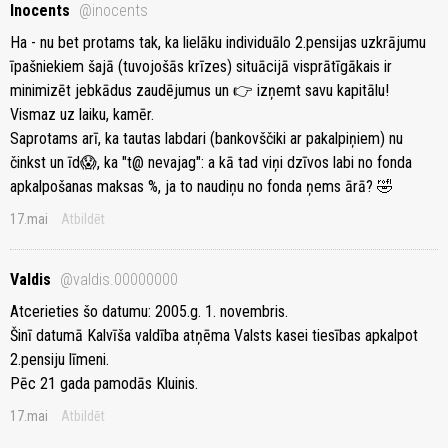
Inocents
@inocents
Ha - nu bet protams tak, ka lielāku individuālo 2.pensijas uzkrājumu
īpašniekiem šajā (tuvojošās krīzes) situācijā visprātīgākais ir
minimizēt jebkādus zaudējumus un 👉 izņemt savu kapitālu!
Vismaz uz laiku, kamēr.
Saprotams arī, ka tautas labdari (bankovščiki ar pakalpiņiem) nu
činkst un īd😱, ka "t@ nevajag": a kā tad viņi dzīvos labi no fonda
apkalpošanas maksas %, ja to naudiņu no fonda ņems ārā? 🤣
17.mai
Atbildēt
Valdis
@valdis.00000000
Atcerieties šo datumu: 2005.g. 1. novembris.
Šinī datumā Kalvīša valdība atņēma Valsts kasei tiesības apkalpot
2.pensiju līmeni.
Pēc 21 gada pamodās Kluinis.
17.mai
Atbildēt