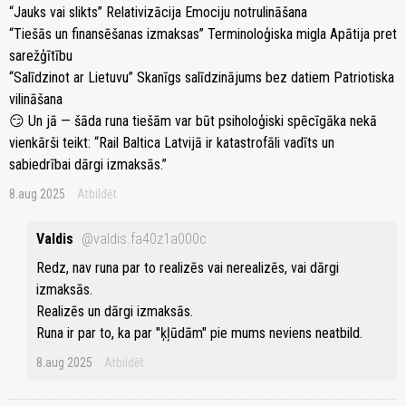
“Jauks vai slikts” Relativizācija Emociju notrulināšana
“Tiešās un finansēšanas izmaksas” Terminoloģiska migla Apātija pret
sarežģītību
“Salīdzinot ar Lietuvu” Skanīgs salīdzinājums bez datiem Patriotiska
vilināšana
😏 Un jā — šāda runa tiešām var būt psiholoģiski spēcīgāka nekā
vienkārši teikt: “Rail Baltica Latvijā ir katastrofāli vadīts un
sabiedrībai dārgi izmaksās.”
8.aug 2025
Atbildēt
Valdis
@valdis.fa40z1a000c
Redz, nav runa par to realizēs vai nerealizēs, vai dārgi
izmaksās.
Realizēs un dārgi izmaksās.
Runa ir par to, ka par "ķļūdām" pie mums neviens neatbild.
8.aug 2025
Atbildēt