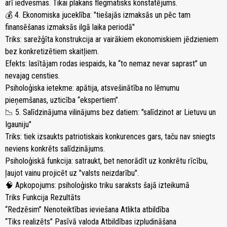
arī iedvesmas. Tikai plakans flegmatisks konstatējums.
💰 4. Ekonomiska juceklība: "tiešajās izmaksās un pēc tam
finansēšanas izmaksās ilgā laika periodā"
Triks: sarežģīta konstrukcija ar vairākiem ekonomiskiem jēdzieniem
bez konkretizētiem skaitļiem.
Efekts: lasītājam rodas iespaids, ka “to nemaz nevar saprast” un
nevajag censties.
Psiholoģiska ietekme: apātija, atsvešinātība no lēmumu
pieņemšanas, uzticība “ekspertiem”.
📉 5. Salīdzinājuma vilinājums bez datiem: "salīdzinot ar Lietuvu un
Igauniju"
Triks: tiek izsaukts patriotiskais konkurences gars, taču nav sniegts
neviens konkrēts salīdzinājums.
Psiholoģiskā funkcija: satraukt, bet nenorādīt uz konkrētu rīcību,
ļaujot vainu projicēt uz "valsts neizdarību".
🧠 Apkopojums: psiholoģisko triku saraksts šajā izteikumā
Triks Funkcija Rezultāts
“Redzēsim” Nenoteiktības ieviešana Atlikta atbildība
“Tiks realizēts” Pasīvā valoda Atbildības izpludināšana