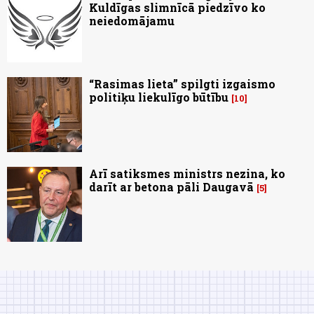
Kuldīgas slimnīcā piedzīvo ko
neiedomājamu
“Rasimas lieta” spilgti izgaismo
politiķu liekulīgo būtību
10
Arī satiksmes ministrs nezina, ko
darīt ar betona pāli Daugavā
5