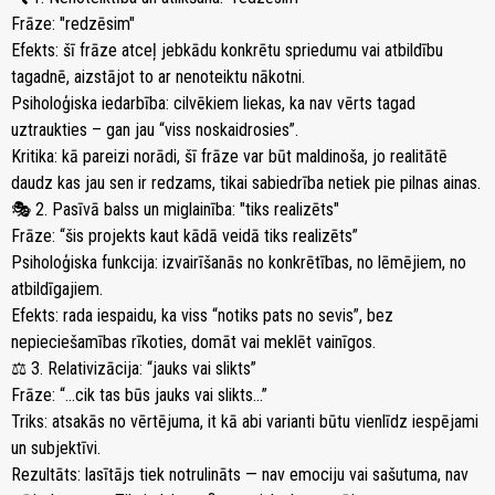
Frāze: "redzēsim"
Efekts: šī frāze atceļ jebkādu konkrētu spriedumu vai atbildību
tagadnē, aizstājot to ar nenoteiktu nākotni.
Psiholoģiska iedarbība: cilvēkiem liekas, ka nav vērts tagad
uztraukties – gan jau “viss noskaidrosies”.
Kritika: kā pareizi norādi, šī frāze var būt maldinoša, jo realitātē
daudz kas jau sen ir redzams, tikai sabiedrība netiek pie pilnas ainas.
🎭 2. Pasīvā balss un miglainība: "tiks realizēts"
Frāze: “šis projekts kaut kādā veidā tiks realizēts”
Psiholoģiska funkcija: izvairīšanās no konkrētības, no lēmējiem, no
atbildīgajiem.
Efekts: rada iespaidu, ka viss “notiks pats no sevis”, bez
nepieciešamības rīkoties, domāt vai meklēt vainīgos.
⚖️ 3. Relativizācija: “jauks vai slikts”
Frāze: “...cik tas būs jauks vai slikts...”
Triks: atsakās no vērtējuma, it kā abi varianti būtu vienlīdz iespējami
un subjektīvi.
Rezultāts: lasītājs tiek notrulināts — nav emociju vai sašutuma, nav