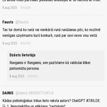
8.aug 2025
Atbildēt
Fausts
@fausts
Tas tur domā ko runā vai vienkārši runā runāšanas pēc, ko nozīmē
vienīgais uzņēmums kurš konkurē, runā par sevi nevis visu vietā.
8.aug 2025
Atbildēt
Dzēsts lietotājs
Rungainis ir Rungainis, sen pazīstams kā valdošai klikei
pietuvināta persona.
8.aug 2025
Atbildēt
DAINIS
@dainis.68958377c87c4
Kādus psiholoģiskus trikus lieto raksta autors? ChatGPT ATBILDE:
🔍 1. Nenoteiktība un atlikšana: "redzēsim"