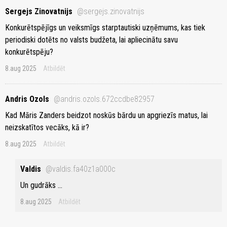
Sergejs Zinovatnijs
@sergejs.zinovatnijs
Konkurētspējīgs un veiksmīgs starptautiski uzņēmums, kas tiek
periodiski dotēts no valsts budžeta, lai apliecinātu savu
konkurētspēju?
8.aug 2025
Atbildēt
Andris Ozols
@andris.ozols.672ccdbe82957
Kad Māris Zanders beidzot noskūs bārdu un apgriezīs matus, lai
neizskatītos vecāks, kā ir?
8.aug 2025
Atbildēt
Valdis
@valdis.fa40z1a000c
Un gudrāks ...
8.aug 2025
Atbildēt