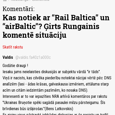
Komentāri:
Kas notiek ar “Rail Baltica” un
“airBaltic”? Ģirts Rungainis
komentē situāciju
Skatīt rakstu
Valdis
@valdis.fa40z1a000c
Godātie draugi !
Iesaku jums neielaisties diskusijās ar subjektu vārdā "ir tāds".
Viņš ir nacists, kas cilvēka piederību noteiktai nācijai vērtē pēc DNS
analīzēm (lasi - ādas krāsas, galvaskausa izmēriem, attāluma starp
acīm un citām iedzimtām pazīmēm, ko nosaka DNS).
Interesenti ar to var iepazīties NRA arhīvā komentāros par rakstu
"Ukrainas Bruņotie spēki sagādā pasaulei milzu pārsteigumu. Šīs
brīvdienas būs izšķirošas."(Bens Latkovskis)
Es aicinu visus pārtraukt jebkādas diskusijas ar šo nacistu un trolli!