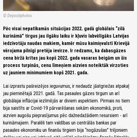
© Depositphotos
Pēc visai nepatīkamās situācijas 2022. gadā globālais “zilā
kurināmā” tirgus jau ilgāku laiku ir kļuvis labvēlīgāks Latvijas
iedzīvotāju naudas makiem, kamēr mūsu kaimiņvalstī Krievijā
vērojama pilnīgi pretēja ievirze. Ir redzams, ka dabasgāzes
cena biržā krītas jau kopš 2022. gada vasaras beigām un šis
process turpinās, cenu līmeņiem aizvien noteiktāk virzoties
uz jauniem minimumiem kopš 2021. gada.
Lai izprastu pašreizējos ieguvumus, ir nedaudz jāatgriežas atpakaļ
jau pieminētajā 2021. gadā. Tas pasaules gāzes tirgum un arī
globālajai inflācijai iezīmējās ar diviem aspektiem. Pirmais no tiem
bija saistīts ar Covid-19 pārvarēšanas sekām ekonomikā, proti,
aizvien augošu pieprasījumus pēc dažnedažādiem resursiem - arī
kurināmajiem. Paralēli tam valdības un centrālās bankas par
pasaules ekonomiku un finanšu tirgiem bija “nogāzušas” triljoniem