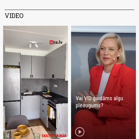
VIDEO
Vai VID gaidāms algu
pieaugums?
play_circle
volume_mute
SKATĪT VAIRĀK