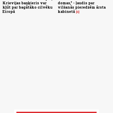
Krievijas baņķieris var
domas," - ļaudis par
kļūt par bagātāko cilvēku
vilšanās pieredzēm ārsta
Eiropā
kabinetā
1