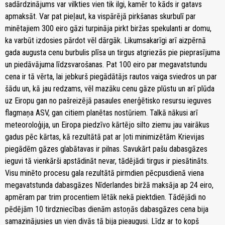
sadārdzinājums var vilkties vien tik ilgi, kamēr to kāds ir gatavs
apmaksāt. Var pat pieļaut, ka vispārējā pirkšanas skurbulī par
minētajiem 300 eiro gāzi turpināja pirkt biržas spekulanti ar domu,
ka varbūt izdosies pārdot vēl dārgāk. Likumsakarīgi arī aizpērnā
gada augusta cenu burbulis plīsa un tirgus atgriezās pie pieprasījuma
un piedāvājuma līdzsvarošanas. Pat 100 eiro par megavatstundu
cena ir tā vērta, lai jebkurš piegādātājs rautos vaiga sviedros un par
šādu un, kā jau redzams, vēl mazāku cenu gāze plūstu un arī plūda
uz Eiropu gan no pašreizējā pasaules enerģētisko resursu ieguves
flagmaņa ASV, gan citiem planētas nostūriem. Talkā nākusi arī
meteoroloģija, un Eiropa piedzīvo kārtējo silto ziemu jau vairākus
gadus pēc kārtas, kā rezultātā pat ar ļoti minimizētām Krievijas
piegādēm gāzes glabātavas ir pilnas. Savukārt pašu dabasgāzes
ieguvi tā vienkārši apstādināt nevar, tādējādi tirgus ir piesātināts.
Visu minēto procesu gala rezultātā pirmdien pēcpusdienā viena
megavatstunda dabasgāzes Nīderlandes biržā maksāja ap 24 eiro,
apmēram par trim procentiem lētāk nekā piektdien. Tādējādi no
pēdējām 10 tirdzniecības dienām astoņās dabasgāzes cena bija
samazinājusies un vien divās tā bija pieaugusi. Līdz ar to kopš