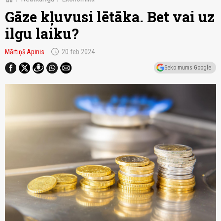
Gāze kļuvusi lētāka. Bet vai uz
ilgu laiku?
schedule
Mārtiņš Apinis
20.feb 2024
Seko mums Google