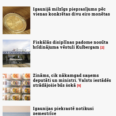
Igaunijā milzīgs pieprasījums pēc
vienas konkrētas divu eiro monētas
Fiskālās disiplīnas padome nosūta
brīdinājuma vēstuli Kulbergam
2
Zināms, cik nākamgad saņems
deputāti un ministri. Valsts iestādēs
strādājošie būs šokā
9
Igaunijas piekrastē notikusi
zemestrīce