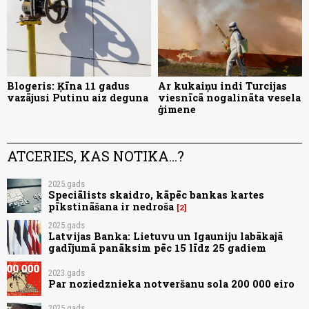
Blogeris: Ķīna 11 gadus
Ar kukaiņu indi Turcijas
vazājusi Putinu aiz deguna
viesnīcā nogalināta vesela
ģimene
ATCERIES, KAS NOTIKA...?
2025.gads
Speciālists skaidro, kāpēc bankas kartes
pīkstināšana ir nedroša
2
2025.gads
Latvijas Banka: Lietuvu un Igauniju labākajā
gadījumā panāksim pēc 15 līdz 25 gadiem
2023.gads
Par noziedznieka notveršanu sola 200 000 eiro
2025.gads