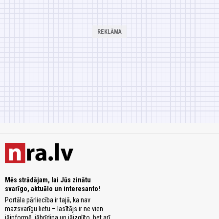
Mēs strādājam, lai Jūs zinātu
svarīgo, aktuālo un interesanto!
Portāla pārliecība ir tajā, ka nav
mazsvarīgu lietu – lasītājs ir ne vien
jāinformē, jābrīdina un jāizglīto, bet arī