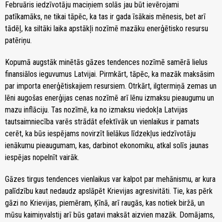
Februāris iedzīvotāju maciņiem solās jau būt ievērojami
patīkamāks, ne tikai tāpēc, ka tas ir gada īsākais mēnesis, bet arī
tādēļ, ka siltāki laika apstākļi nozīmē mazāku enerģētisko resursu
patēriņu.
Kopumā augstāk minētās gāzes tendences nozīmē samērā lielus
finansiālos ieguvumus Latvijai. Pirmkārt, tāpēc, ka mazāk maksāsim
par importa enerģētiskajiem resursiem. Otrkārt, ilgtermiņā zemas un
lēni augošas enerģijas cenas nozīmē arī lēnu izmaksu pieaugumu un
mazu inflāciju. Tas nozīmē, ka no izmaksu viedokļa Latvijas
tautsaimniecība varēs strādāt efektīvāk un vienlaikus ir pamats
cerēt, ka būs iespējams novirzīt lielākus līdzekļus iedzīvotāju
ienākumu pieaugumam, kas, darbinot ekonomiku, atkal solīs jaunas
iespējas nopelnīt vairāk.
Gāzes tirgus tendences vienlaikus var kalpot par mehānismu, ar kura
palīdzību kaut nedaudz apslāpēt Krievijas agresivitāti. Tie, kas pērk
gāzi no Krievijas, piemēram, Ķīnā, arī raugās, kas notiek biržā, un
mūsu kaimiņvalstij arī būs gatavi maksāt aizvien mazāk. Domājams,