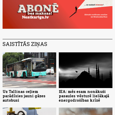
SAISTĪTĀS ZIŅAS
Uz Tallinas ceļiem
IEA: mēs esam nonākuši
parādīsies jauni gāzes
pasaules vēsturē lielākajā
autobusi
energodrošības krīzē