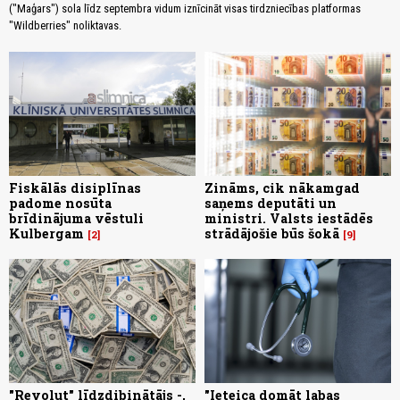
("Maģars") sola līdz septembra vidum iznīcināt visas tirdzniecības platformas
"Wildberries" noliktavas.
Fiskālās disiplīnas
Zināms, cik nākamgad
padome nosūta
saņems deputāti un
brīdinājuma vēstuli
ministri. Valsts iestādēs
Kulbergam
strādājošie būs šokā
2
9
"Revolut" līdzdibinātājs -,
"Ieteica domāt labas