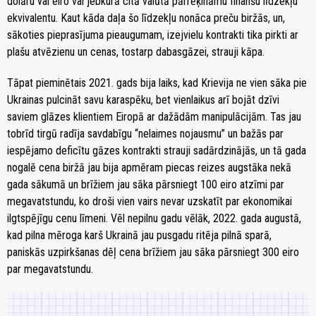
dolāru vai eiro vai jebkurā citā valūtā pārrēķināmu finanšu līdzekļu
ekvivalentu. Kaut kāda daļa šo līdzekļu nonāca preču biržās, un,
sākoties pieprasījuma pieaugumam, izejvielu kontrakti tika pirkti ar
plašu atvēzienu un cenas, tostarp dabasgāzei, strauji kāpa.
Tāpat pieminētais 2021. gads bija laiks, kad Krievija ne vien sāka pie
Ukrainas pulcināt savu karaspēku, bet vienlaikus arī bojāt dzīvi
saviem glāzes klientiem Eiropā ar dažādām manipulācijām. Tas jau
tobrīd tirgū radīja savdabīgu “nelaimes nojausmu” un bažās par
iespējamo deficītu gāzes kontrakti strauji sadārdzinājās, un tā gada
nogalē cena biržā jau bija apmēram piecas reizes augstāka nekā
gada sākumā un brīžiem jau sāka pārsniegt 100 eiro atzīmi par
megavatstundu, ko droši vien vairs nevar uzskatīt par ekonomikai
ilgtspējīgu cenu līmeni. Vēl nepilnu gadu vēlāk, 2022. gada augustā,
kad pilna mēroga karš Ukrainā jau pusgadu ritēja pilnā sparā,
paniskās uzpirkšanas dēļ cena brīžiem jau sāka pārsniegt 300 eiro
par megavatstundu.