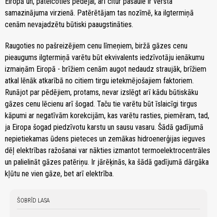
Eiropā un, pateicoties pēdējai, arī citur pasaulē ir vērsta
samazinājuma virzienā. Patērētājam tas nozīmē, ka ilgtermiņā
cenām nevajadzētu būtiski paaugstināties.
Raugoties no pašreizējiem cenu līmeņiem, biržā gāzes cenu
pieaugums ilgtermiņā varētu būt ekvivalents iedzīvotāju ienākumu
izmaiņām Eiropā - brīžiem cenām augot nedaudz straujāk, brīžiem
atkal lēnāk atkarībā no citiem tirgu ietekmējošajiem faktoriem.
Runājot par pēdējiem, protams, nevar izslēgt arī kādu būtiskāku
gāzes cenu lēcienu arī šogad. Taču tie varētu būt īslaicīgi tirgus
kāpumi ar negatīvām korekcijām, kas varētu rasties, piemēram, tad,
ja Eiropa šogad piedzīvotu karstu un sausu vasaru. Šādā gadījumā
nepietiekamas ūdens pieteces un zemākas hidroenerģijas ieguves
dēļ elektrības ražošanai var nākties izmantot termoelektrocentrāles
un palielināt gāzes patēriņu. Ir jārēķinās, ka šādā gadījumā dārgāka
kļūtu ne vien gāze, bet arī elektrība.
ŠOBRĪD LASA