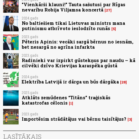
"Vienkārši klauni!" Tauta sašutusi par Rīgas
nevarību Robija Viljamsa koncertā
27
2024.gads
No baltiešiem tikai Lietuvas ministrs mana
putinismu atbrīvoto ieslodzīto runās
5
2023.gads
Pēteris Apinis: vecāki sargā bērnus no iesnām,
bet nesargā no agrīna infarkta
2023.gads
Radinieki var izpirkt gūstekņus par naudu – kā
cilvēki dzīvo Krievijas karaspēka gūstā
2024.gads
Elektrība Latvijā ir dārga un būs dārgāka
28
2025.gads
Atklāts zemūdenes “Titāns” traģiskās
katastrofas cēlonis
1
2023.gads
Importēsim strādātājus vai bērnu taisītājus?
3
LASĪTĀKAIS