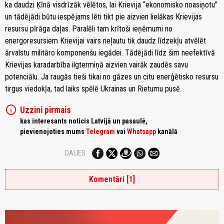
ka daudzi Ķīnā visdrīzāk vēlētos, lai Krievija “ekonomisko noasiņotu”
un tādējādi būtu iespējams lēti tikt pie aizvien lielākas Krievijas
resursu pīrāga daļas. Paralēli tam krītoši ieņēmumi no
energoresursiem Krievijai vairs neļautu tik daudz līdzekļu atvēlēt
ārvalstu militāro komponenšu iegādei. Tādējādi līdz šim neefektīvā
Krievijas karadarbība ilgtermiņā aizvien vairāk zaudēs savu
potenciālu. Ja raugās tieši tikai no gāzes un citu enerģētisko resursu
tirgus viedokļa, tad laiks spēlē Ukrainas un Rietumu pusē.
info
Uzzini pirmais
kas interesants noticis Latvijā un pasaulē,
pievienojoties mums
Telegram
vai
Whatsapp
kanālā
DALIES:
Komentāri [1]