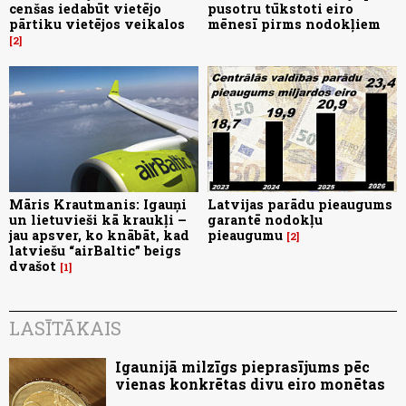
cenšas iedabūt vietējo
pusotru tūkstoti eiro
pārtiku vietējos veikalos
mēnesī pirms nodokļiem
2
Māris Krautmanis: Igauņi
Latvijas parādu pieaugums
un lietuvieši kā kraukļi –
garantē nodokļu
jau apsver, ko knābāt, kad
pieaugumu
2
latviešu “airBaltic” beigs
dvašot
1
LASĪTĀKAIS
Igaunijā milzīgs pieprasījums pēc
vienas konkrētas divu eiro monētas