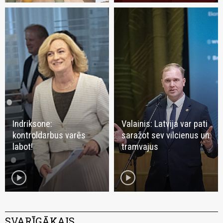
Indriksone:
Valainis: Latvija var pati
kontroldarbus varēs
saražot sev vilcienus un
labot!
tramvajus
play_circle
play_circle
SVARĪGĀKAIS