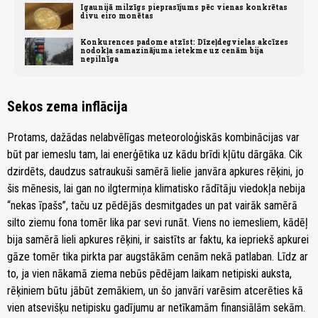
Igaunijā milzīgs pieprasījums pēc vienas konkrētas
divu eiro monētas
Konkurences padome atzīst: Dīzeļdegvielas akcīzes
nodokļa samazinājuma ietekme uz cenām bija
nepilnīga
Sekos zema inflācija
Protams, dažādas nelabvēlīgas meteoroloģiskās kombinācijas var
būt par iemeslu tam, lai enerģētika uz kādu brīdi kļūtu dārgāka. Cik
dzirdēts, daudzus satraukuši samērā lielie janvāra apkures rēķini, jo
šis mēnesis, lai gan no ilgtermiņa klimatisko rādītāju viedokļa nebija
“nekas īpašs”, taču uz pēdējās desmitgades un pat vairāk samērā
silto ziemu fona tomēr lika par sevi runāt. Viens no iemesliem, kādēļ
bija samērā lieli apkures rēķini, ir saistīts ar faktu, ka iepriekš apkurei
gāze tomēr tika pirkta par augstākām cenām nekā patlaban. Līdz ar
to, ja vien nākamā ziema nebūs pēdējam laikam netipiski auksta,
rēķiniem būtu jābūt zemākiem, un šo janvāri varēsim atcerēties kā
vien atsevišķu netipisku gadījumu ar netīkamām finansiālām sekām.