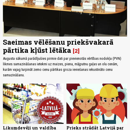
Saeimas vēlēšanu priekšvakarā
pārtika kļūst lētāka
2
Augusta sākumā parādījušies pirmie dati par pievienotās vērtības nodokļa (PVN)
likmes samazināšanas ietekmi uz maizes, piena, mājputnu gaļas un olu cenām,
kurām vajag turpināt zemo cenu pārtikas groza ieviešanas iekustināto cenu
samazināšanu.
Likumdevēji un valdība
Prieks strādāt Latvijā par