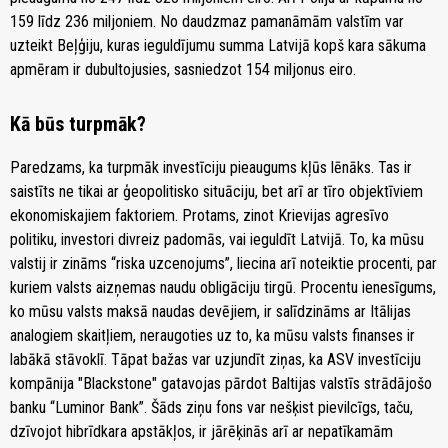
159 līdz 236 miljoniem. No daudzmaz pamanāmām valstīm var
uzteikt Beļģiju, kuras ieguldījumu summa Latvijā kopš kara sākuma
apmēram ir dubultojusies, sasniedzot 154 miljonus eiro.
Kā būs turpmāk?
Paredzams, ka turpmāk investīciju pieaugums kļūs lēnāks. Tas ir
saistīts ne tikai ar ģeopolitisko situāciju, bet arī ar tīro objektīviem
ekonomiskajiem faktoriem. Protams, zinot Krievijas agresīvo
politiku, investori divreiz padomās, vai ieguldīt Latvijā. To, ka mūsu
valstij ir zināms “riska uzcenojums”, liecina arī noteiktie procenti, par
kuriem valsts aizņemas naudu obligāciju tirgū. Procentu ienesīgums,
ko mūsu valsts maksā naudas devējiem, ir salīdzināms ar Itālijas
analogiem skaitļiem, neraugoties uz to, ka mūsu valsts finanses ir
labākā stāvoklī. Tāpat bažas var uzjundīt ziņas, ka ASV investīciju
kompānija "Blackstone" gatavojas pārdot Baltijas valstīs strādājošo
banku “Luminor Bank”. Šāds ziņu fons var nešķist pievilcīgs, taču,
dzīvojot hibrīdkara apstākļos, ir jārēķinās arī ar nepatīkamām