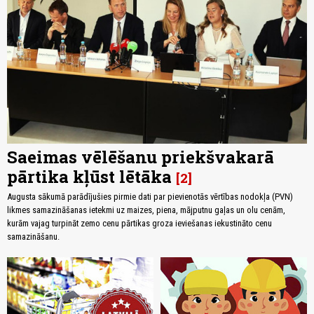
Saeimas vēlēšanu priekšvakarā
pārtika kļūst lētāka
2
Augusta sākumā parādījušies pirmie dati par pievienotās vērtības nodokļa (PVN)
likmes samazināšanas ietekmi uz maizes, piena, mājputnu gaļas un olu cenām,
kurām vajag turpināt zemo cenu pārtikas groza ieviešanas iekustināto cenu
samazināšanu.