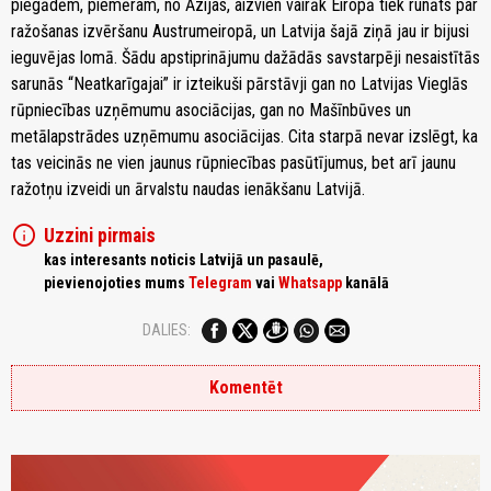
piegādēm, piemēram, no Āzijas, aizvien vairāk Eiropā tiek runāts par
ražošanas izvēršanu Austrumeiropā, un Latvija šajā ziņā jau ir bijusi
ieguvējas lomā. Šādu apstiprinājumu dažādās savstarpēji nesaistītās
sarunās “Neatkarīgajai” ir izteikuši pārstāvji gan no Latvijas Vieglās
rūpniecības uzņēmumu asociācijas, gan no Mašīnbūves un
metālapstrādes uzņēmumu asociācijas. Cita starpā nevar izslēgt, ka
tas veicinās ne vien jaunus rūpniecības pasūtījumus, bet arī jaunu
ražotņu izveidi un ārvalstu naudas ienākšanu Latvijā.
info
Uzzini pirmais
kas interesants noticis Latvijā un pasaulē,
pievienojoties mums
Telegram
vai
Whatsapp
kanālā
DALIES:
Komentēt