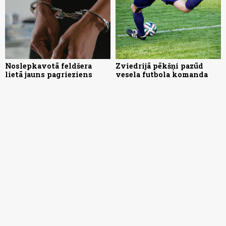
Noslepkavotā feldšera
Zviedrijā pēkšņi pazūd
lietā jauns pagrieziens
vesela futbola komanda