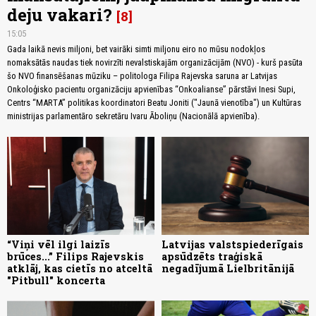
deju vakari?
8
15:05
Gada laikā nevis miljoni, bet vairāki simti miljonu eiro no mūsu nodokļos
nomaksātās naudas tiek novirzīti nevalstiskajām organizācijām (NVO) - kurš pasūta
šo NVO finansēšanas mūziku – politologa Filipa Rajevska saruna ar Latvijas
Onkoloģisko pacientu organizāciju apvienības “Onkoalianse” pārstāvi Inesi Supi,
Centrs “MARTA” politikas koordinatori Beatu Joniti ("Jaunā vienotība") un Kultūras
ministrijas parlamentāro sekretāru Ivaru Āboliņu (Nacionālā apvienība).
“Viņi vēl ilgi laizīs
Latvijas valstspiederīgais
brūces...” Filips Rajevskis
apsūdzēts traģiskā
atklāj, kas cietīs no atceltā
negadījumā Lielbritānijā
"Pitbull" koncerta