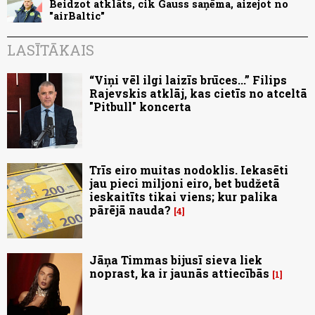
Beidzot atklāts, cik Gauss saņēma, aizejot no
"airBaltic"
LASĪTĀKAIS
“Viņi vēl ilgi laizīs brūces...” Filips
Rajevskis atklāj, kas cietīs no atceltā
"Pitbull" koncerta
Trīs eiro muitas nodoklis. Iekasēti
jau pieci miljoni eiro, bet budžetā
ieskaitīts tikai viens; kur palika
pārējā nauda?
4
Jāņa Timmas bijusī sieva liek
noprast, ka ir jaunās attiecībās
1