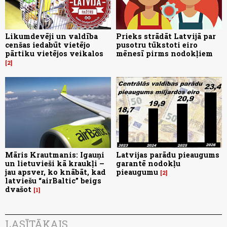
Likumdevēji un valdība
Prieks strādāt Latvijā par
cenšas iedabūt vietējo
pusotru tūkstoti eiro
pārtiku vietējos veikalos
mēnesī pirms nodokļiem
2
Māris Krautmanis: Igauņi
Latvijas parādu pieaugums
un lietuvieši kā kraukļi –
garantē nodokļu
jau apsver, ko knābāt, kad
pieaugumu
2
latviešu “airBaltic” beigs
dvašot
1
LASĪTĀKAIS