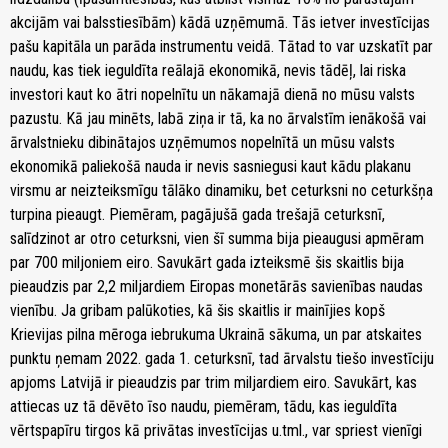
akcijām vai balsstiesībām) kādā uzņēmumā. Tās ietver investīcijas
pašu kapitāla un parāda instrumentu veidā. Tātad to var uzskatīt par
naudu, kas tiek ieguldīta reālajā ekonomikā, nevis tādēļ, lai riska
investori kaut ko ātri nopelnītu un nākamajā dienā no mūsu valsts
pazustu. Kā jau minēts, labā ziņa ir tā, ka no ārvalstīm ienākošā vai
ārvalstnieku dibinātajos uzņēmumos nopelnītā un mūsu valsts
ekonomikā paliekošā nauda ir nevis sasniegusi kaut kādu plakanu
virsmu ar neizteiksmīgu tālāko dinamiku, bet ceturksni no ceturkšņa
turpina pieaugt. Piemēram, pagājušā gada trešajā ceturksnī,
salīdzinot ar otro ceturksni, vien šī summa bija pieaugusi apmēram
par 700 miljoniem eiro. Savukārt gada izteiksmē šis skaitlis bija
pieaudzis par 2,2 miljardiem Eiropas monetārās savienības naudas
vienību. Ja gribam palūkoties, kā šis skaitlis ir mainījies kopš
Krievijas pilna mēroga iebrukuma Ukrainā sākuma, un par atskaites
punktu ņemam 2022. gada 1. ceturksnī, tad ārvalstu tiešo investīciju
apjoms Latvijā ir pieaudzis par trim miljardiem eiro. Savukārt, kas
attiecas uz tā dēvēto īso naudu, piemēram, tādu, kas ieguldīta
vērtspapīru tirgos kā privātas investīcijas u.tml., var spriest vienīgi