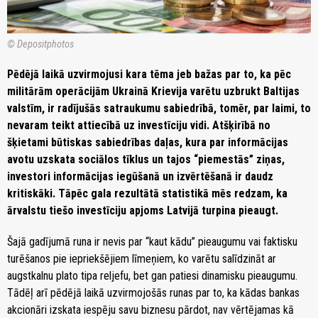
© Depositphotos
Pēdējā laikā uzvirmojusi kara tēma jeb bažas par to, ka pēc
militārām operācijām Ukrainā Krievija varētu uzbrukt Baltijas
valstīm, ir radījušās satraukumu sabiedrībā, tomēr, par laimi, to
nevaram teikt attiecībā uz investīciju vidi. Atšķirībā no
šķietami būtiskas sabiedrības daļas, kura par informācijas
avotu uzskata sociālos tīklus un tajos “piemestās” ziņas,
investori informācijas iegūšanā un izvērtēšanā ir daudz
kritiskāki. Tāpēc gala rezultātā statistikā mēs redzam, ka
ārvalstu tiešo investīciju apjoms Latvijā turpina pieaugt.
Šajā gadījumā runa ir nevis par “kaut kādu” pieaugumu vai faktisku
turēšanos pie iepriekšējiem līmeņiem, ko varētu salīdzināt ar
augstkalnu plato tipa reljefu, bet gan patiesi dinamisku pieaugumu.
Tādēļ arī pēdējā laikā uzvirmojošās runas par to, ka kādas bankas
akcionāri izskata iespēju savu biznesu pārdot, nav vērtējamas kā