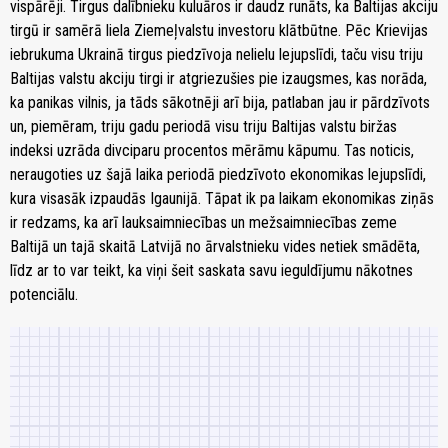
vispārēji. Tirgus dalībnieku kuluāros ir daudz runāts, ka Baltijas akciju
tirgū ir samērā liela Ziemeļvalstu investoru klātbūtne. Pēc Krievijas
iebrukuma Ukrainā tirgus piedzīvoja nelielu lejupslīdi, taču visu triju
Baltijas valstu akciju tirgi ir atgriezušies pie izaugsmes, kas norāda,
ka panikas vilnis, ja tāds sākotnēji arī bija, patlaban jau ir pārdzīvots
un, piemēram, triju gadu periodā visu triju Baltijas valstu biržas
indeksi uzrāda divciparu procentos mērāmu kāpumu. Tas noticis,
neraugoties uz šajā laika periodā piedzīvoto ekonomikas lejupslīdi,
kura visasāk izpaudās Igaunijā. Tāpat ik pa laikam ekonomikas ziņās
ir redzams, ka arī lauksaimniecības un mežsaimniecības zeme
Baltijā un tajā skaitā Latvijā no ārvalstnieku vides netiek smādēta,
līdz ar to var teikt, ka viņi šeit saskata savu ieguldījumu nākotnes
potenciālu.