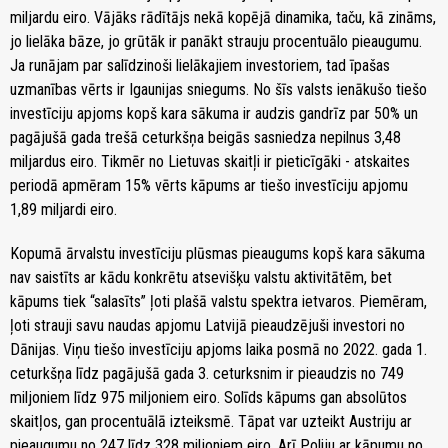
miljardu eiro. Vājāks rādītājs nekā kopējā dinamika, taču, kā zināms,
jo lielāka bāze, jo grūtāk ir panākt strauju procentuālo pieaugumu.
Ja runājam par salīdzinoši lielākajiem investoriem, tad īpašas
uzmanības vērts ir Igaunijas sniegums. No šīs valsts ienākušo tiešo
investīciju apjoms kopš kara sākuma ir audzis gandrīz par 50% un
pagājušā gada trešā ceturkšņa beigās sasniedza nepilnus 3,48
miljardus eiro. Tikmēr no Lietuvas skaitļi ir pieticīgāki - atskaites
periodā apmēram 15% vērts kāpums ar tiešo investīciju apjomu
1,89 miljardi eiro.
Kopumā ārvalstu investīciju plūsmas pieaugums kopš kara sākuma
nav saistīts ar kādu konkrētu atsevišķu valstu aktivitātēm, bet
kāpums tiek “salasīts” ļoti plašā valstu spektra ietvaros. Piemēram,
ļoti strauji savu naudas apjomu Latvijā pieaudzējuši investori no
Dānijas. Viņu tiešo investīciju apjoms laika posmā no 2022. gada 1.
ceturkšņa līdz pagājušā gada 3. ceturksnim ir pieaudzis no 749
miljoniem līdz 975 miljoniem eiro. Solīds kāpums gan absolūtos
skaitļos, gan procentuālā izteiksmē. Tāpat var uzteikt Austriju ar
pieaugumu no 247 līdz 328 miljoniem eiro. Arī Poliju ar kāpumu no