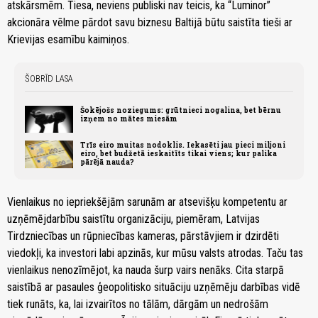
atskārsmēm. Tiesa, neviens publiski nav teicis, ka “Luminor”
akcionāra vēlme pārdot savu biznesu Baltijā būtu saistīta tieši ar
Krievijas esamību kaimiņos.
ŠOBRĪD LASA
Šokējošs noziegums: grūtnieci nogalina, bet bērnu
izņem no mātes miesām
Trīs eiro muitas nodoklis. Iekasēti jau pieci miljoni
eiro, bet budžetā ieskaitīts tikai viens; kur palika
pārējā nauda?
Vienlaikus no iepriekšējām sarunām ar atsevišķu kompetentu ar
uzņēmējdarbību saistītu organizāciju, piemēram, Latvijas
Tirdzniecības un rūpniecības kameras, pārstāvjiem ir dzirdēti
viedokļi, ka investori labi apzinās, kur mūsu valsts atrodas. Taču tas
vienlaikus nenozīmējot, ka nauda šurp vairs nenāks. Cita starpā
saistībā ar pasaules ģeopolitisko situāciju uzņēmēju darbības vidē
tiek runāts, ka, lai izvairītos no tālām, dārgām un nedrošām