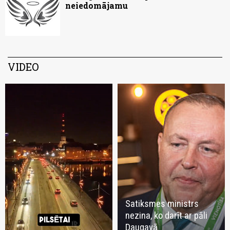
neiedomājamu
VIDEO
Satiksmes ministrs
nezina, ko darīt ar pāli
Daugavā