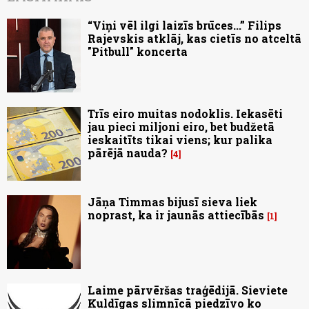
“Viņi vēl ilgi laizīs brūces...” Filips
Rajevskis atklāj, kas cietīs no atceltā
"Pitbull" koncerta
Trīs eiro muitas nodoklis. Iekasēti
jau pieci miljoni eiro, bet budžetā
ieskaitīts tikai viens; kur palika
pārējā nauda?
4
Jāņa Timmas bijusī sieva liek
noprast, ka ir jaunās attiecībās
1
Laime pārvēršas traģēdijā. Sieviete
Kuldīgas slimnīcā piedzīvo ko