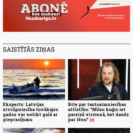
SAISTĪTĀS ZIŅAS
Eksperts: Latvijas
Bite par tautsaimniecības
zivrūpniecība tuvākajos
attīstību: “Mūsu kuģis iet
gados var netikt galā ar
pareizā virzienā, bet daudz
pieprasījumu
par lēnu”
3