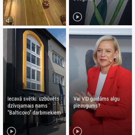
play_circle
volume_mute
Iecavā svētki: uzbūvēts
Vai VID gaidāms algu
dzīvojamais nams
pieaugums?
"Balticovo" darbiniekiem
play_circle
play_circle