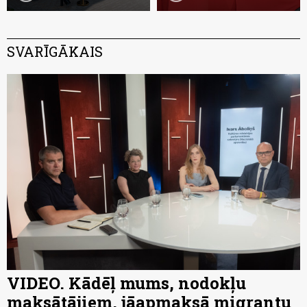
SVARĪGĀKAIS
VIDEO. Kādēļ mums, nodokļu
maksātājiem, jāapmaksā migrantu