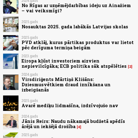
2024.gads
No Rīgas ar uzņēmējdarbības ideju uz Ainažiem
– vai veiksmīgi?
2025.gads
Nosauktas 2025. gada labākās Latvijas skolas
2025.gads
PVD atklāj, kurus pārtikas produktus var lietot
pēc derīguma termiņa beigām
2023.gads
Eiropa kļūst investoriem aizvien
nepievilcīgāka; ECB politika sāk atspēlēties
2
2024.gads
Virsdiriģents Mārtiņš Klišāns:
Dziesmusvētkiem draud iznīkšana un
izbeigšanās
2025.gads
Avarē mediķu lidmašīna, izdzīvojušo nav
2024.gads
Jānis Reirs: Naudu nākamajā budžetā apēdīs
ārējā un iekšējā drošība
4
2025.gads