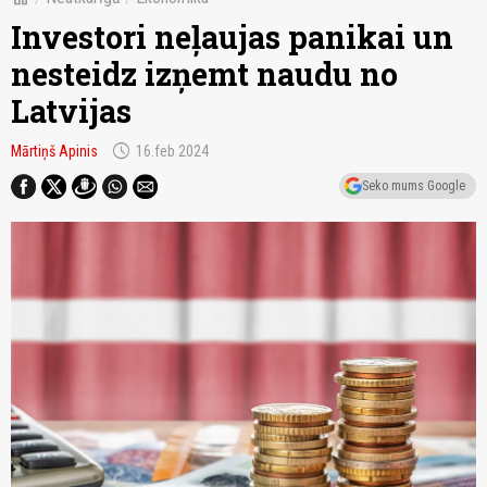
Investori neļaujas panikai un
nesteidz izņemt naudu no
Latvijas
schedule
Mārtiņš Apinis
16.feb 2024
Seko mums Google