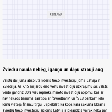
Zviedru nauda nebēg, igauņu un dāņu strauji aug
Valstu dalījumā absolūts līderis tiešo investīciju jomā Latvijā ir
Zviedrija. Ar 7,15 miljardu eiro vērtu investīciju uzkrājumu šīs valsts
veido gandrīz 30% visu iepriekš minēto investīciju apjomu, kas arī
nav nekāds brīnums saistībā ar “Swedbank” un “SEB bankas” lielo
lomu vietējā finanšu tirgū. Jāpiebilst, ka kopš kara sākuma Ukrainā
zviedru tiešo investīciju apjoms Latvijā ir pieaudzis vairāk nekā par