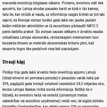
masveida investīciju bēgšanas sākums. Protams, investoru vidē tiek
apsvērts, kur Latvija atrodas pasaules kartē un kādi ir tās kaimiņi,
taču tie, kas strādā ar naudu, uz informāciju raugās kritiski un ļoti labi
saprot, ka Krievijai vismaz tuvāko gadu laikā nav jaudas jaunām
lielām militārām aktivitātēm un tā necentīsies pārbaudīt NATO 5.
panta darbību praksē. Šīs atziņas sausais atlikums ir ārvalstu naudas
cirkulēšana Latvijas ekonomikā, vēsturiskajiem minimumiem tuvs
bezdarba līmenis un minimāls ekonomiskais kritums pērn, kad
eksporta tirgos tika piedzīvoti visai lieli izaicinājumi.
Strauji kāpj
Pēdējo triju gadu laikā ārvalstu tiešo investīciju apjoms Latvijā
(tātad ietverot arī pirmskara periodu) ir pieaudzis vairāk nekā par
35%, pagājušā gada trešajā ceturksnī sasniedzot 24,5 miljardus eiro,
liecina Latvijas Bankas rīcībā esošā informācija. Būtībā tie ir
līdzekļi, ko investors tiešā vai netiešā (izmantojot meitas
sabiedrības vai asociētos uzņēmumus) veidā veic, lai iegūtu būtisku
līdzdalību (īpašumtiesības, kas atbilst vismaz 10% no parastajām