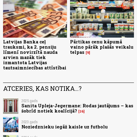
Latvijas Banka ceļ
Pārtikas cenu kāpumā
trauksmi, ka 2. pensiju
vaino pārāk plašās veikalu
līmenī novirzītā nauda
telpas
9
arvien mazāk tiek
izmantota Latvijas
tautsaimniecības attīstībai
ATCERIES, KAS NOTIKA...?
2025.gads
Sanita Upleja-Jegermane: Rodas jautājums – kas
šobrīd notiek koalīcijā?
16
2023.gads
Noziedznieku iegāž kaisle uz futbolu