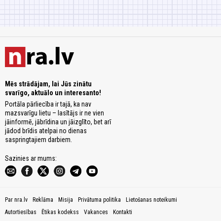
Mēs strādājam, lai Jūs zinātu
svarīgo, aktuālo un interesanto!
Portāla pārliecība ir tajā, ka nav
mazsvarīgu lietu – lasītājs ir ne vien
jāinformē, jābrīdina un jāizglīto, bet arī
jādod brīdis atelpai no dienas
saspringtajiem darbiem.
Sazinies ar mums:
Par nra.lv
Reklāma
Misija
Privātuma politika
Lietošanas noteikumi
Autortiesības
Ētikas kodekss
Vakances
Kontakti