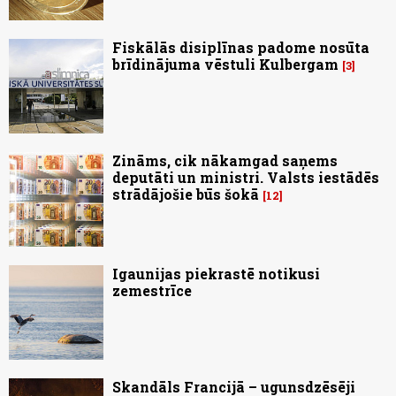
Fiskālās disiplīnas padome nosūta
brīdinājuma vēstuli Kulbergam
3
Zināms, cik nākamgad saņems
deputāti un ministri. Valsts iestādēs
strādājošie būs šokā
12
Igaunijas piekrastē notikusi
zemestrīce
Skandāls Francijā – ugunsdzēsēji