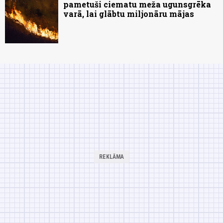
pametuši ciematu meža ugunsgrēka
varā, lai glābtu miljonāru mājas