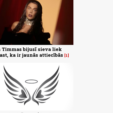
 Timmas bijusī sieva liek
ast, ka ir jaunās attiecībās
1