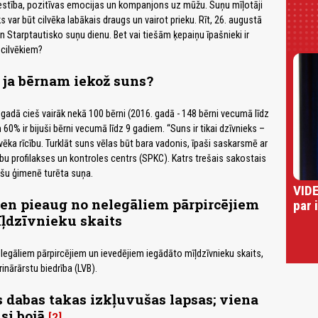
stība, pozitīvas emocijas un kompanjons uz mūžu. Suņu mīļotāji
s var būt cilvēka labākais draugs un vairot prieku. Rīt, 26. augustā
n Starptautisko suņu dienu. Bet vai tiešām ķepaiņu īpašnieki ir
 cilvēkiem?
, ja bērnam iekož suns?
dā cieš vairāk nekā 100 bērni (2016. gadā - 148 bērni vecumā līdz
60% ir bijuši bērni vecumā līdz 9 gadiem. “Suns ir tikai dzīvnieks –
lvēka rīcību. Turklāt suns vēlas būt bara vadonis, īpaši saskarsmē ar
ību profilakses un kontroles centrs (SPKC). Katrs trešais sakostais
pašu ģimenē turēta suņa.
VIDE
ien pieaug no nelegāliem pārpircējiem
par 
ļdzīvnieku skaits
elegāliem pārpircējiem un ievedējiem iegādāto mīļdzīvnieku skaits,
rinārārstu biedrība (LVB).
 dabas takas izkļuvušas lapsas; viena
si bojā
2