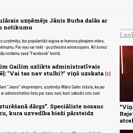
lārais uzņēmējs Jānis Burba dalās ar
vu notikumu
Las
ms uzņēmējs, kur popularitāti ieguva ar humora pilnajiem video,
ēmumu. Par viņu var teikt - pozitīvisma iemiesojums. Arī šoreiz
 mīļu notikmu savā "Facebook" kontā.
m Gailim uzlikts administratīvais
ēļ: "Vai tas nav stulbi?" viņš uzskata
1
ālam "Jauns" ekspremjers, uzņēmējs Māris Gailis stāsta, ka jau
 administratīvo lietu par savu suni, kurš sakodis citu suni.
zturēšanā dārgs”. Speciāliste nosauc
“Viņi
u, kura uzvedība bieži pārsteidz
Raje
atce