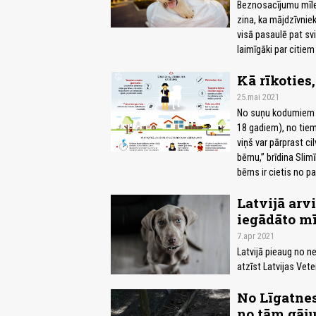
Beznosacījumu mīle
zina, ka mājdzīvniek
visā pasaulē pat svi
laimīgāki par citiem
Kā rīkoties
25.mai 2021
No suņu kodumiem ga
18 gadiem), no tiem 
viņš var pārprast ci
bērnu,” brīdina Slim
bērns ir cietis no 
Latvijā arv
iegādāto mī
7.apr 2021
Latvijā pieaug no n
atzīst Latvijas Vete
No Līgatnes
no tām gāju