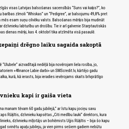
zīgās visas Latvijas balsošanas sacensībās “Suns vai kaķis?”, ko
 barības zīmoli “Whiskas” un “Pedigree”, ar balsojumu 49,8% pret
 ka mēs esam suņu cilvēku valsts. Balsošanas mērķis bija mudināt
ar dzīvnieku labturību un drošību. Tie ir arī galvenie Starptautiskās
as dienas mērķi, kas 4. oktobrī tika atzīmēta visā pasaulē.
ķepaiņi drēgno laiku sagaida sakoptā
“Ulubele” aizvadītajā nedēļā bija novērojam liela rosība, jo,
atoriem «4finance Labie darbi» un SMScredit.lv, kārtējo gadu
alka, kurā, kā ierasts, bija ieradies ievērojams skaits brīvprātīgo
īvnieku kapi ir gaiša vieta
ana manam tēvam 60 gadu jubilejā,” ar īstu kapu jociņu savu
aps Rūķītis, dzīvnieku kapsētas „Citi medību lauki” direktors, kura
nieks, dzīvnieku mīļotājs un bohēmists Uģis Rūķītis – bija šo kapu
ogad svinētu apaļu jubileju, ja vien pirms sešiem gadiem nebūtu