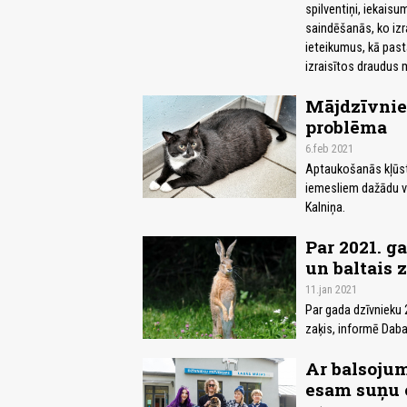
spilventiņi, iekais
saindēšanās, ko izra
ieteikumus, kā pasta
izraisītos draudus 
Mājdzīvnie
problēma
6.feb 2021
Aptaukošanās kļūst 
iemesliem dažādu ve
Kalniņa.
Par 2021. g
un baltais 
11.jan 2021
Par gada dzīvnieku 
zaķis, informē Daba
Ar balsojum
esam suņu 