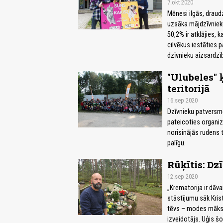
7.okt 2020
Mēnesi ilgās, draud
uzsāka mājdzīvnieku
50,2% ir atklājies,
cilvēkus iestāties p
dzīvnieku aizsardzīb
"Ulubeles" 
teritorijā
16.sep 2020
Dzīvnieku patversmē 
pateicoties organiz
norisinājās rudens t
palīgu.
Rūķītis: Dz
12.sep 2020
„Krematorija ir dāv
stāstījumu sāk Krist
tēvs – modes māksli
izveidotājs. Uģis š