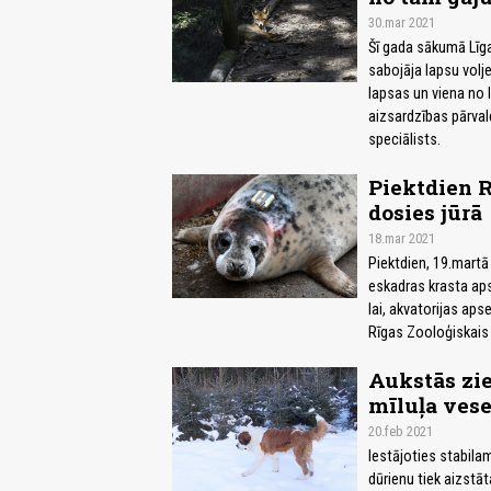
30.mar 2021
Šī gada sākumā Līg
sabojāja lapsu volj
lapsas un viena no 
aizsardzības pārval
speciālists.
Piektdien R
dosies jūrā
18.mar 2021
Piektdien, 19.martā
eskadras krasta aps
lai, akvatorijas ap
Rīgas Zooloģiskais 
Aukstās zie
mīluļa vese
20.feb 2021
Iestājoties stabila
dūrienu tiek aizstā