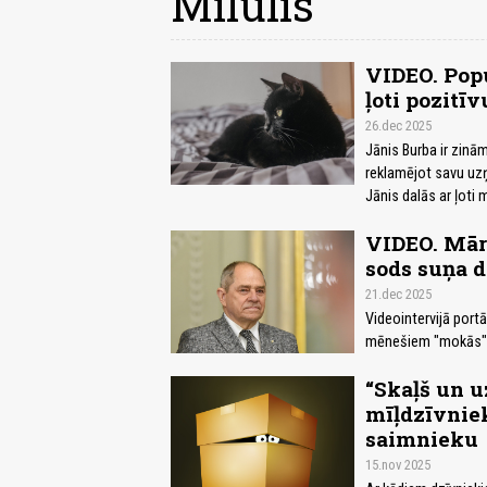
Mīlulis
VIDEO. Popu
ļoti pozitī
26.dec 2025
Jānis Burba ir zinā
reklamējot savu uzņ
Jānis dalās ar ļoti
VIDEO. Māri
sods suņa d
21.dec 2025
Videointervijā port
mēnešiem "mokās" ar
“Skaļš un u
mīļdzīvniek
saimnieku
15.nov 2025