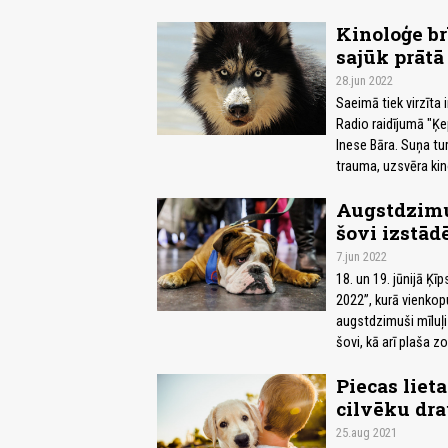
Kinoloģe br
sajūk prātā
28.jun 2022
Saeimā tiek virzīta 
Radio raidījumā "Ķe
Inese Bāra. Suņa tu
trauma, uzsvēra kino
Augstdzimuš
šovi izstād
7.jun 2022
18. un 19. jūnijā Ķī
2022”, kurā vienkop
augstdzimuši mīluļ
šovi, kā arī plaša 
Piecas liet
cilvēku dr
25.aug 2021