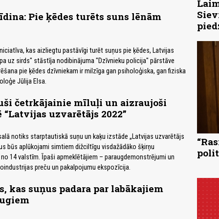
Laim
Siev
īdina: Pie ķēdes turēts suns lēnām
pied
iniciatīva, kas aizliegtu pastāvīgi turēt suņus pie ķēdes, Latvijas
pa uz sirds" stāstīja nodibinājuma "Dzīvnieku policija" pārstāve
rēšana pie ķēdes dzīvniekam ir milzīga gan psiholoģiska, gan fiziska
loģe Jūlija Elsa.
i četrkājainie mīluļi un aizraujoši
ē “Latvijas uzvarētājs 2022”
psalā notiks starptautiskā suņu un kaķu izstāde „Latvijas uzvarētājs
“Ras
us būs aplūkojami simtiem dižciltīgu visdažādāko šķirņu
poli
i no 14 valstīm. Īpaši apmeklētājiem – paraugdemonstrējumi un
zooindustrijas preču un pakalpojumu ekspozīcija.
as, kas suņus padara par labākajiem
augiem