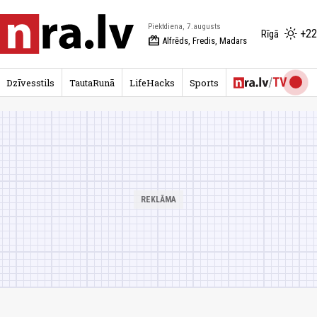
Piektdiena, 7.augusts
+22
Rīgā
redeem
Alfrēds, Fredis, Madars
Dzīvesstils
TautaRunā
LifeHacks
Sports