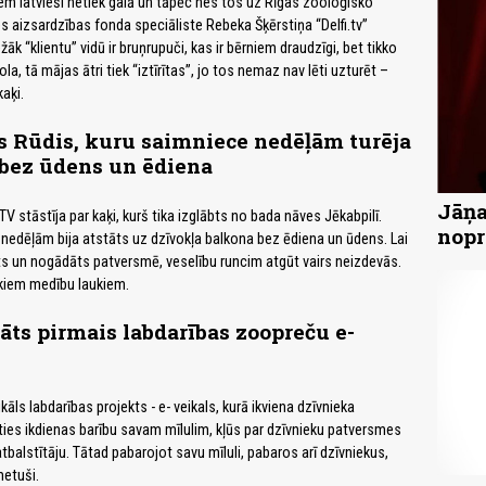
em latvieši netiek galā un tāpēc nes tos uz Rīgas zooloģisko
es aizsardzības fonda speciāliste Rebeka Šķērstiņa “Delfi.tv”
žāk “klientu” vidū ir bruņrupuči, kas ir bērniem draudzīgi, bet tikko
a, tā mājas ātri tiek “iztīrītas”, jo tos nemaz nav lēti uzturēt –
aķi.
s Rūdis, kuru saimniece nedēļām turēja
 bez ūdens un ēdiena
Jāņa
stāstīja par kaķi, kurš tika izglābts no bada nāves Jēkabpilī.
nopr
nedēļām bija atstāts uz dzīvokļa balkona bez ēdiena un ūdens. Lai
bts un nogādāts patversmē, veselību runcim atgūt vairs neizdevās.
ākiem medību laukiem.
lāts pirmais labdarības zoopreču e-
kāls labdarības projekts - e- veikals, kurā ikviena dzīvnieka
ies ikdienas barību savam mīlulim, kļūs par dzīvnieku patversmes
tbalstītāju. Tātad pabarojot savu mīluli, pabaros arī dzīvniekus,
etuši.