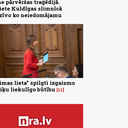
e pārvēršas traģēdijā.
iete Kuldīgas slimnīcā
zīvo ko neiedomājamu
imas lieta” spilgti izgaismo
tiķu liekulīgo būtību
11