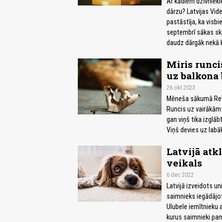
Ar kādiem dzīvnieki
dārzu? Latvijas Vid
pastāstīja, ka visbie
septembrī sākas skol
daudz dārgāk nekā k
Miris runci
uz balkona
26.okt 2023
Mēneša sākumā ReTV 
Runcis uz vairākām 
gan viņš tika izglā
Viņš devies uz lab
Latvijā atk
veikals
6.dec 2022
Latvijā izveidots uni
saimnieks iegādājot
Ulubele iemītnieku a
kurus saimnieki pam