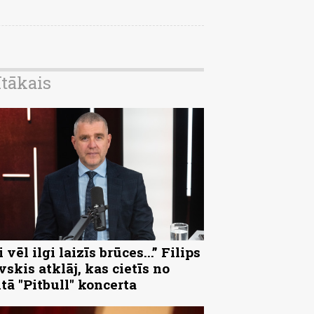
ītākais
 vēl ilgi laizīs brūces...” Filips
vskis atklāj, kas cietīs no
ltā "Pitbull" koncerta