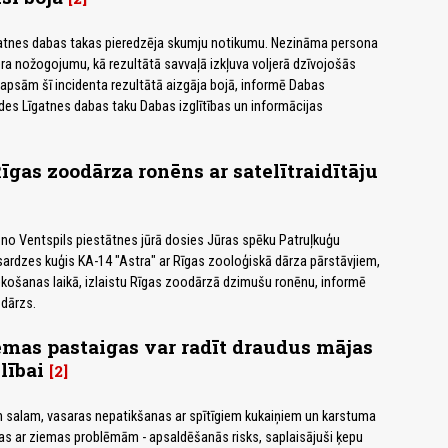
atnes dabas takas pieredzēja skumju notikumu. Nezināma persona
era nožogojumu, kā rezultātā savvaļā izkļuva voljerā dzīvojošās
lapsām šī incidenta rezultātā aizgāja bojā, informē Dabas
des Līgatnes dabas taku Dabas izglītības un informācijas
īgas zoodārza ronēns ar satelītraidītāju
 no Ventspils piestātnes jūrā dosies Jūras spēku Patruļkuģu
ardzes kuģis KA-14 "Astra" ar Rīgas zooloģiskā dārza pārstāvjiem,
sekošanas laikā, izlaistu Rīgas zoodārzā dzimušu ronēnu, informē
dārzs.
mas pastaigas var radīt draudus mājas
lībai
2
m salam, vasaras nepatikšanas ar spītīgiem kukaiņiem un karstuma
tas ar ziemas problēmām - apsaldēšanās risks, saplaisājuši ķepu