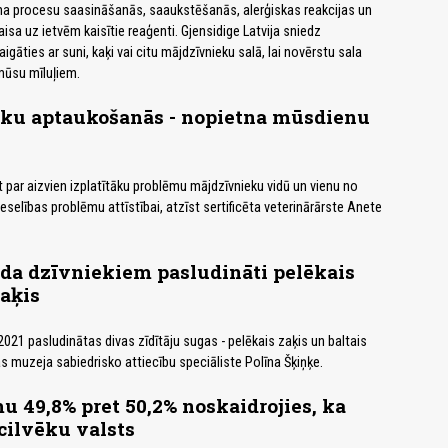
uma procesu saasināšanās, saaukstēšanās, alerģiskas reakcijas un
isa uz ietvēm kaisītie reaģenti. Gjensidige Latvija sniedz
igāties ar suni, kaķi vai citu mājdzīvnieku salā, lai novērstu sala
mūsu mīluļiem.
ku aptaukošanās - nopietna mūsdienu
par aizvien izplatītāku problēmu mājdzīvnieku vidū un vienu no
selības problēmu attīstībai, atzīst sertificēta veterinārārste Anete
ada dzīvniekiem pasludināti pelēkais
zaķis
2021 pasludinātas divas zīdītāju sugas - pelēkais zaķis un baltais
s muzeja sabiedrisko attiecību speciāliste Polīna Šķiņķe.
u 49,8% pret 50,2% noskaidrojies, ka
cilvēku valsts