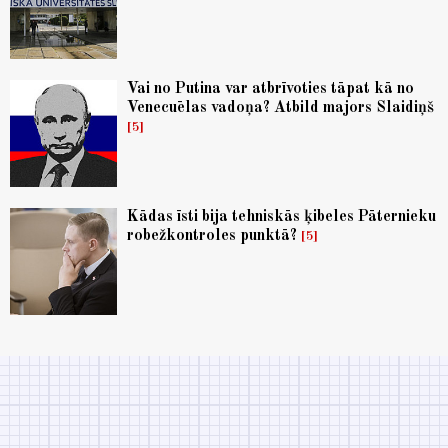
Vai no Putina var atbrīvoties tāpat kā no
Venecuēlas vadoņa? Atbild majors Slaidiņš
5
Kādas īsti bija tehniskās ķibeles Pāternieku
robežkontroles punktā?
5