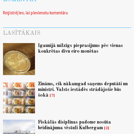
Reģistrējies, lai pievienotu komentāru
LASĪTĀKAIS
Igaunijā milzīgs pieprasījums pēc vienas
konkrētas divu eiro monētas
Zināms, cik nākamgad saņems deputāti un
ministri. Valsts iestādēs strādājošie būs
šokā
7
Fiskālās disiplīnas padome nosūta
brīdinājuma vēstuli Kulbergam
2