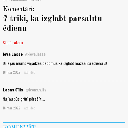
Komentāri:
7 triki, kā izglābt pārsālītu
ēdienu
Skatīt rakstu
Ieva Lasse
@ieva.lasse
Driz jau mums vajadzes padomus ka izglabt mazsalitu edienu :D
16.mar 2022
Atbildēt
Leons Sīlis
@leons.s.lis
Nu jau būs grūti pārsālīt ...
16.mar 2022
Atbildēt
KOMENTĒT