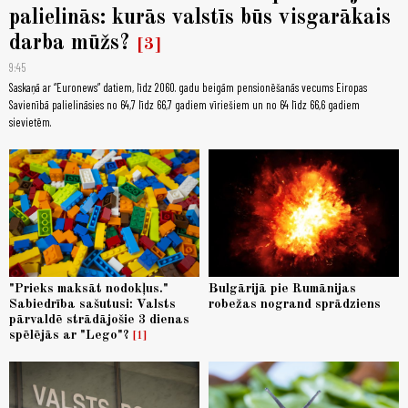
palielinās: kurās valstīs būs visgarākais
darba mūžs?
3
9:45
Saskaņā ar “Euronews” datiem, līdz 2060. gadu beigām pensionēšanās vecums Eiropas
Savienībā palielināsies no 64,7 līdz 66,7 gadiem vīriešiem un no 64 līdz 66,6 gadiem
sievietēm.
"Prieks maksāt nodokļus."
Bulgārijā pie Rumānijas
Sabiedrība sašutusi: Valsts
robežas nogrand sprādziens
pārvaldē strādājošie 3 dienas
spēlējās ar "Lego"?
1