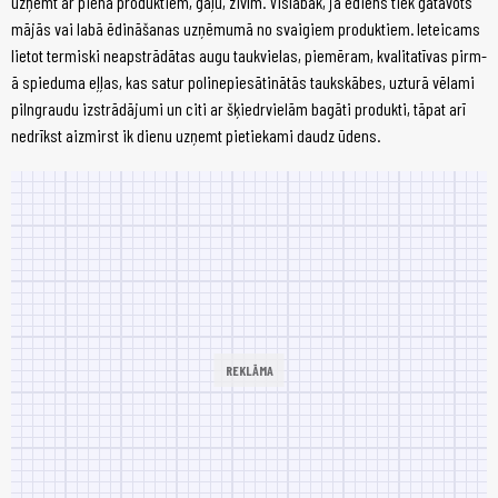
uz­ņemt ar pie­na pro­duk­tiem, ga­ļu, zi­vīm. Vis­la­bāk, ja ēdiens tiek ga­ta­vots
mā­jās vai la­bā ēdi­nā­ša­nas uz­ņē­mu­mā no svai­giem pro­duk­tiem. Ie­tei­cams
lie­tot ter­mis­ki ne­ap­strā­dā­tas augu tauk­vie­las, pie­mē­ram, kva­li­ta­tī­vas pirm­
ā spie­du­ma eļ­ļas, kas sa­tur po­li­ne­pie­sā­ti­nā­tās tauk­skā­bes, uz­tu­rā vē­la­mi
piln­grau­du iz­strā­dā­ju­mi un ci­ti ar šķiedr­vie­lām ba­gā­ti pro­duk­ti, tā­pat arī
ne­drīkst aiz­mirst ik die­nu uz­ņemt pie­tie­ka­mi daudz ūdens.