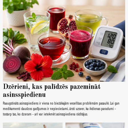
Dzērieni, kas palīdzēs pazemināt
asinsspiedienu
Paaugstināts asinsspiediens ir viena no biežākajām veselības problēmām pasaulē. Lai gan
medikamenti daudzos gadījumos ir nepieciešami, ārsti uzsver, ka ikdienas paradumi –
tostarp tas, ko dzeram – arī var ietekmēt asinsspiediena rādītājus.