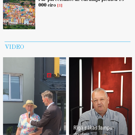
000 eiro
1
VIDEO
Rīgā sākas lampu
drudzis