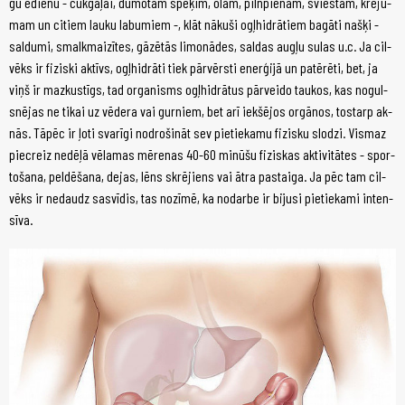
gu ēdie­nu - cūk­ga­ļai, dū­mo­tam spe­ķim, olām, piln­pie­nam, svies­tam, krē­ju­
mam un ci­tiem lau­ku la­bu­miem -, klāt nā­ku­ši ogļ­hid­rā­tiem ba­gā­ti naš­ķi -
sal­du­mi, smalk­mai­zī­tes, gā­zē­tās li­mo­nā­des, sal­das aug­ļu su­las u.c. Ja cil­
vēks ir fi­zis­ki ak­tīvs, ogļ­hid­rā­ti tiek pār­vēr­sti ener­ģi­jā un pa­tē­rē­ti, bet, ja
viņš ir maz­kus­tīgs, tad or­ga­nisms ogļ­hid­rā­tus pār­vei­do tau­kos, kas no­gul­
snē­jas ne ti­kai uz vē­de­ra vai gur­niem, bet arī iek­šē­jos or­gā­nos, tos­tarp ak­
nās. Tā­pēc ir ļo­ti sva­rī­gi no­dro­ši­nāt sev pie­tie­ka­mu fi­zis­ku slo­dzi. Vis­maz
piec­reiz ne­dē­ļā vē­la­mas mē­re­nas 40-60 mi­nū­šu fi­zis­kas ak­ti­vi­tā­tes - spor­
to­ša­na, pel­dē­ša­na, de­jas, lēns skrē­jiens vai ātr­a pa­stai­ga. Ja pēc tam cil­
vēks ir ne­daudz sa­svī­dis, tas no­zī­mē, ka no­dar­be ir bi­ju­si pie­tie­ka­mi in­ten­
sī­va.