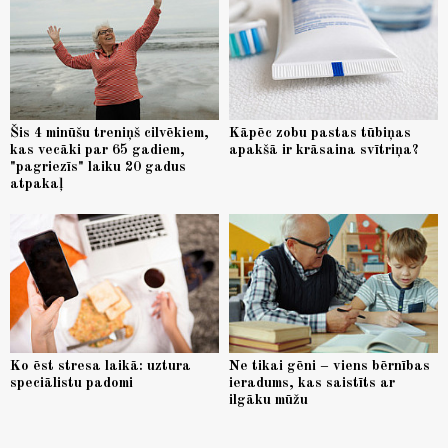
Šis 4 minūšu treniņš cilvēkiem,
Kāpēc zobu pastas tūbiņas
kas vecāki par 65 gadiem,
apakšā ir krāsaina svītriņa?
"pagriezīs" laiku 20 gadus
atpakaļ
Ko ēst stresa laikā: uztura
Ne tikai gēni – viens bērnības
speciālistu padomi
ieradums, kas saistīts ar
ilgāku mūžu