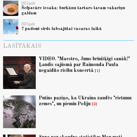
2023.gads
Šefpavāre iesaka: burkānu tartars tavam vakariņu
galdam
2023.gads
7 padomi sirds labsajūtai vasaras laikā
LASĪTĀKAIS
VIDEO. "Maestro, Jums brīnišķīgi sanāk!"
Ļaudis sajūsmā par Raimonda Paula
negaidīto rīcību koncertā
1
Putins paziņo, ka Ukraina zaudēs "rietumu
zemes", un piemin Poliju
2