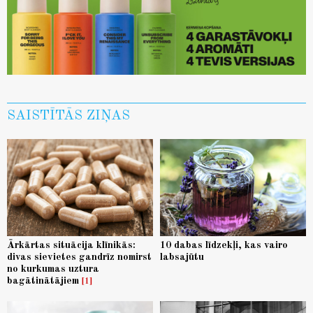
SAISTĪTĀS ZIŅAS
Ārkārtas situācija klīnikās:
10 dabas līdzekļi, kas vairo
divas sievietes gandrīz nomirst
labsajūtu
no kurkumas uztura
bagātinātājiem
1