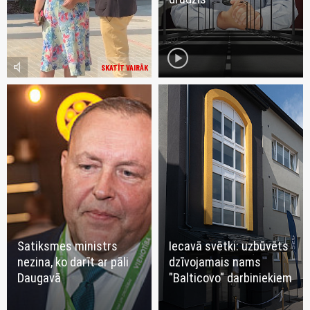
play_circle
volume_mute
SKATĪT VAIRĀK
Satiksmes ministrs
Iecavā svētki: uzbūvēts
nezina, ko darīt ar pāli
dzīvojamais nams
Daugavā
"Balticovo" darbiniekiem