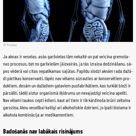
Pixabay
Ja ak­nas ir ve­se­las, asās garš­vie­las tām ne­kai­tē un pat vei­ci­na gre­mo­ša­
nas pro­ce­sus, bet no garš­vie­lām jā­iz­vai­rās, ja tās iz­rai­sa de­dzi­nā­ša­nu, sā­
pes vē­de­rā vai ci­tas ne­pa­tī­ka­mas sa­jū­tas. Pa­pil­du slo­dzi ak­nām ra­da da­žā­
di pār­ti­kas kon­ser­van­ti, tā­pēc nav vē­lams aiz­rau­ties ar kon­ser­vē­tiem pro­
duk­tiem, de­sām un da­žā­diem ga­ta­viem pus­fab­ri­kā­tiem, kas tur­klāt bie­ži ir
pār­sā­lī­ti, tā­dēļ aiz­tur or­ga­nis­mā šķid­ru­mu un ne­va­ja­dzī­gi vei­ci­na ape­tī­ti.
Nav vē­la­mi tau­kos cep­ti ēdie­ni, kaut arī tiem ir tik kār­di­no­ša brū­ni zel­tai­na
ga­ro­zi­ņa. Ak­nu ve­se­lī­bai kai­tī­gi arī al­ko­ho­lis­kie dzē­rie­ni, jo īpa­ši bīs­ta­ma ir
al­ko­ho­la kom­bi­nā­ci­ja ar me­di­ka­men­tiem.
Ba­do­ša­nās nav la­bā­kais ri­si­nā­jums