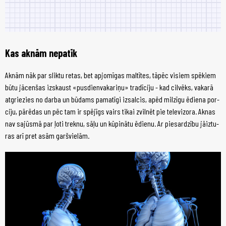
Kas ak­nām ne­pa­tīk
Ak­nām nāk par slik­tu re­tas, bet ap­jo­mī­gas mal­tī­tes, tā­pēc vis­iem spē­kiem
bū­tu jā­cen­šas iz­skaust «pus­dien­va­ka­ri­ņu» tra­dī­ci­ju - kad cil­vēks, va­ka­rā
at­grie­zies no dar­ba un bū­dams pa­ma­tī­gi iz­sal­cis, ap­ēd mil­zī­gu ēdie­na por­
ci­ju, pār­ēdas un pēc tam ir spē­jīgs vairs ti­kai zvil­nēt pie tele­vi­zo­ra. Ak­nas
nav sa­jūs­mā par ļo­ti trek­nu, sā­ļu un kū­pi­nā­tu ēdie­nu. Ar pie­sar­dzī­bu jā­iz­tu­
ras arī pret asām garš­vie­lām.