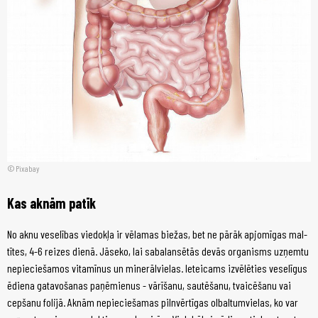
Pixabay
Kas ak­nām pa­tīk
No ak­nu ve­se­lī­bas vie­dok­ļa ir vē­la­mas bie­žas, bet ne pā­rāk ap­jo­mī­gas mal­
tī­tes, 4-6 rei­zes die­nā. Jā­se­ko, lai sa­ba­lan­sē­tās de­vās or­ga­nisms uz­ņem­tu
ne­pie­cie­ša­mos vi­ta­mī­nus un mi­ne­rāl­vie­las. Ie­tei­cams iz­vē­lē­ties ve­se­lī­gus
ēdie­na ga­ta­vo­ša­nas pa­ņē­mie­nus - vā­rī­ša­nu, sau­tē­ša­nu, tvai­cē­ša­nu vai
cep­ša­nu fo­li­jā. Ak­nām ne­pie­cie­ša­mas piln­vēr­tī­gas ol­bal­tum­vie­las, ko var