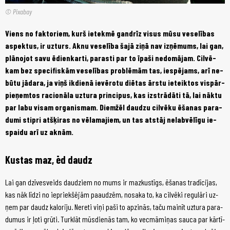
© Pixabay
Viens no fak­to­riem, kurš ie­tek­mē gan­drīz vi­sus mū­su ve­se­lī­bas
as­pek­tus, ir uz­turs. Ak­nu ve­se­lī­ba ša­jā zi­ņā nav iz­ņē­mums, lai gan,
plā­no­jot sa­vu ēdien­kar­ti, pa­ras­ti par to īpa­ši ne­do­mā­jam. Cil­vē­
kam bez spe­ci­fis­kām ve­se­lī­bas pro­blē­mām tas, ie­spē­jams, arī ne­
bū­tu jā­da­ra, ja viņš ik­die­nā ie­vē­ro­tu di­ētas ār­stu ie­teik­tos vis­pār­
pie­ņem­tos ra­ci­onā­la uz­tu­ra prin­ci­pus, kas iz­strā­dā­ti tā, lai nāk­tu
par la­bu vis­am or­ga­nis­mam. Diem­žēl dau­dzu cil­vē­ku ēša­nas pa­ra­
du­mi stip­ri at­šķi­ras no vē­la­ma­jiem, un tas at­stāj ne­lab­vē­lī­gu ie­
spai­du arī uz ak­nām.
Kus­tas maz, ēd daudz
Lai gan dzī­ves­veids dau­dziem no mums ir maz­kus­tīgs, ēša­nas tra­dī­ci­jas,
kas nāk līdz­i no ie­priek­šē­jām pa­au­dzēm, no­sa­ka to, ka cil­vē­ki re­gu­lā­ri uz­
ņem par daudz ka­lo­ri­ju. Ne­re­ti vi­ņi pa­ši to ap­zi­nās, ta­ču mai­nīt uz­tu­ra pa­ra­
du­mus ir ļo­ti grū­ti. Tur­klāt mūs­die­nās tam, ko vec­mā­mi­ņas sau­ca par kār­tī­