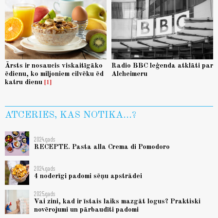
Ārsts ir nosaucis viskaitīgāko
Radio BBC leģenda atklāti par
ēdienu, ko miljoniem cilvēku ēd
Alcheimeru
katru dienu
1
ATCERIES, KAS NOTIKA...?
2024.gads
RECEPTE. Pasta alla Crema di Pomodoro
2024.gads
4 noderīgi padomi sēņu apstrādei
2025.gads
Vai zini, kad ir īstais laiks mazgāt logus? Praktiski
novērojumi un pārbaudīti padomi