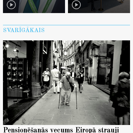
play_circle
play_circle
SVARĪGĀKAIS
Pensionēšanās vecums Eiropā strauji