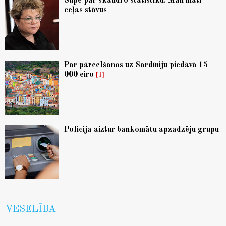
Supe par skaudro statistiku: Man mati
ceļas stāvus
Par pārcelšanos uz Sardīniju piedāvā 15
000 eiro
1
Policija aiztur bankomātu apzadzēju grupu
VESELĪBA