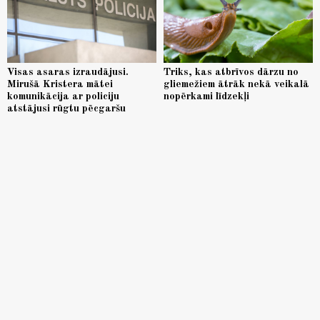
Visas asaras izraudājusi.
Triks, kas atbrīvos dārzu no
Mirušā Kristera mātei
gliemežiem ātrāk nekā veikalā
komunikācija ar policiju
nopērkami līdzekļi
atstājusi rūgtu pēcgaršu