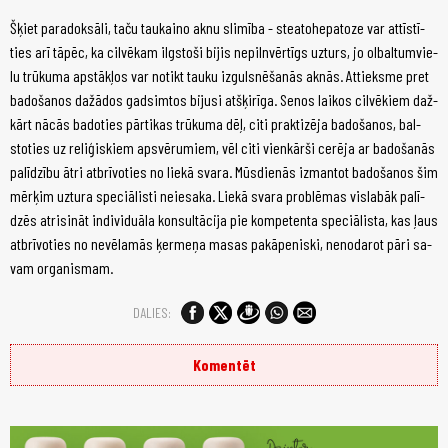
Šķiet pa­ra­dok­sā­li, ta­ču tau­kai­no ak­nu sli­mī­ba - ste­ato­he­pa­to­ze var at­tīs­tī­
ties arī tā­pēc, ka cil­vē­kam ilg­sto­ši bi­jis ne­piln­vēr­tīgs uz­turs, jo ol­bal­tum­vie­
lu trū­ku­ma ap­stāk­ļos var no­tikt tau­ku iz­gul­snē­ša­nās ak­nās. At­tiek­sme pret
ba­do­ša­nos da­žā­dos gad­sim­tos bi­ju­si at­šķi­rī­ga. Se­nos lai­kos cil­vē­kiem daž­
kārt nā­cās ba­do­ties pār­ti­kas trū­ku­ma dēļ, ci­ti prak­ti­zē­ja ba­do­ša­nos, bal­
sto­ties uz re­li­ģis­kiem ap­svē­ru­miem, vēl ci­ti vien­kār­ši ce­rē­ja ar ba­do­ša­nās
pa­lī­dzī­bu ātr­i at­brī­vo­ties no lie­kā sva­ra. Mūs­die­nās iz­man­tot ba­do­ša­nos šim
mēr­ķim uz­tu­ra spe­ci­ālis­ti ne­ie­sa­ka. Lie­kā sva­ra pro­blē­mas vis­la­bāk pa­lī­
dzēs at­ri­si­nāt in­di­vi­du­āla kon­sul­tā­ci­ja pie kom­pe­ten­ta spe­ci­ālis­ta, kas ļaus
at­brī­vo­ties no ne­vē­la­mās ķer­me­ņa ma­sas pa­kā­pe­nis­ki, ne­no­da­rot pār­i sa­
vam or­ga­nis­mam.
DALIES:
Komentēt