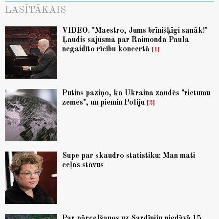
LASĪTĀKAIS
VIDEO. "Maestro, Jums brīnišķīgi sanāk!"
Ļaudis sajūsmā par Raimonda Paula
negaidīto rīcību koncertā
1
Putins paziņo, ka Ukraina zaudēs "rietumu
zemes", un piemin Poliju
2
Supe par skaudro statistiku: Man mati
ceļas stāvus
Par pārcelšanos uz Sardīniju piedāvā 15