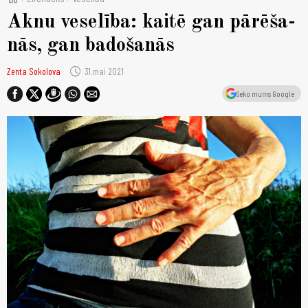
Aknu veselība: kai­tē gan pār­ēša­
nās, gan ba­do­ša­nās
schedule
Zenta Sokolova
31.mai 2021
Seko mums Google