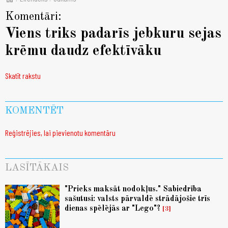
Komentāri:
Viens triks padarīs jebkuru sejas
krēmu daudz efektīvāku
Skatīt rakstu
KOMENTĒT
Reģistrējies, lai pievienotu komentāru
LASĪTĀKAIS
"Prieks maksāt nodokļus." Sabiedrība
sašutusi: valsts pārvaldē strādājošie trīs
dienas spēlējās ar "Lego"?
3