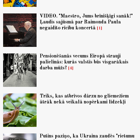
VIDEO. "Maestro, Jums brīnišķīgi sanāk!"
Ļaudis sajūsmā par Raimonda Paula
negaidīto rīcību koncertā
1
Pensionēšanās vecums Eiropā strauji
palielinās: kurās valstīs būs visgarākais
darba mūžs?
4
Triks, kas atbrīvos dārzu no gliemežiem
ātrāk nekā veikalā nopērkami līdzekļi
Putins paziņo, ka Ukraina zaudēs "rietumu