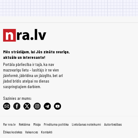
Mēs strādājam, lai Jūs zinātu svarīgo,
aktuālo un interesanto!
Portāla pārliecība ir tajā, ka nav
mazsvarīgu lietu – lasītājs ir ne vien
jāinformē, jābrīdina un jāizglīto, bet arī
jādod brīdis atelpai no dienas
saspringtajiem darbiem.
Sazinies ar mums:
Par nra.lv
Reklāma
Misija
Privātuma politika
Lietošanas noteikumi
Autortiesības
Ētikas kodekss
Vakances
Kontakti