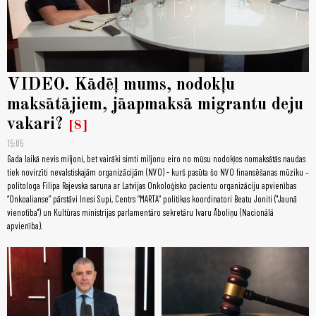
VIDEO. Kādēļ mums, nodokļu
maksātājiem, jāapmaksā migrantu deju
vakari?
8
15:05
Gada laikā nevis miljoni, bet vairāki simti miljonu eiro no mūsu nodokļos nomaksātās naudas
tiek novirzīti nevalstiskajām organizācijām (NVO) - kurš pasūta šo NVO finansēšanas mūziku –
politologa Filipa Rajevska saruna ar Latvijas Onkoloģisko pacientu organizāciju apvienības
“Onkoalianse” pārstāvi Inesi Supi, Centrs “MARTA” politikas koordinatori Beatu Joniti ("Jaunā
vienotība") un Kultūras ministrijas parlamentāro sekretāru Ivaru Āboliņu (Nacionālā
apvienība).