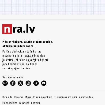
Mēs strādājam, lai Jūs zinātu svarīgo,
aktuālo un interesanto!
Portāla pārliecība ir tajā, ka nav
mazsvarīgu lietu – lasītājs ir ne vien
jāinformē, jābrīdina un jāizglīto, bet arī
jādod brīdis atelpai no dienas
saspringtajiem darbiem.
Sazinies ar mums:
Par nra.lv
Reklāma
Misija
Privātuma politika
Lietošanas noteikumi
Autortiesības
Ētikas kodekss
Vakances
Kontakti