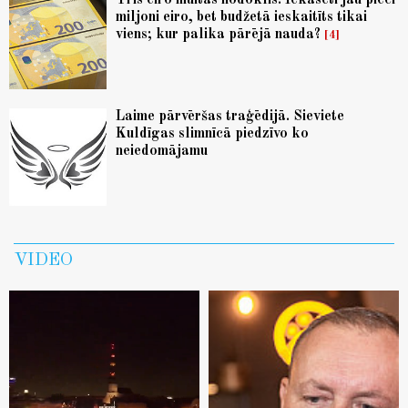
Trīs eiro muitas nodoklis. Iekasēti jau pieci
miljoni eiro, bet budžetā ieskaitīts tikai
viens; kur palika pārējā nauda?
4
Laime pārvēršas traģēdijā. Sieviete
Kuldīgas slimnīcā piedzīvo ko
neiedomājamu
VIDEO