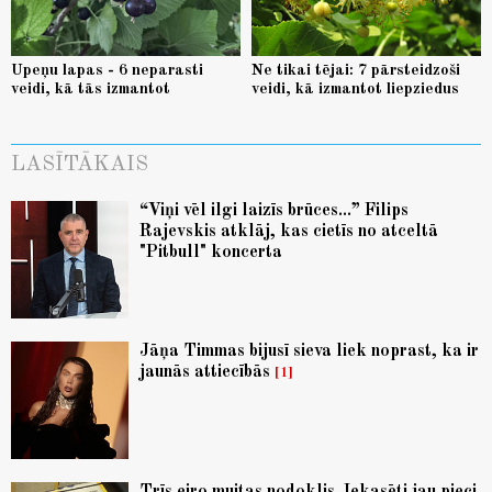
Upeņu lapas - 6 neparasti
Ne tikai tējai: 7 pārsteidzoši
veidi, kā tās izmantot
veidi, kā izmantot liepziedus
LASĪTĀKAIS
“Viņi vēl ilgi laizīs brūces...” Filips
Rajevskis atklāj, kas cietīs no atceltā
"Pitbull" koncerta
Jāņa Timmas bijusī sieva liek noprast, ka ir
jaunās attiecībās
1