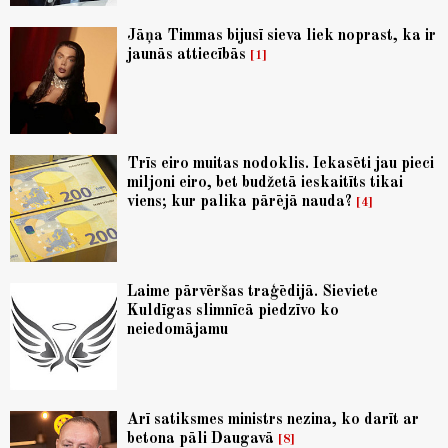
Jāņa Timmas bijusī sieva liek noprast, ka ir
jaunās attiecībās
1
Trīs eiro muitas nodoklis. Iekasēti jau pieci
miljoni eiro, bet budžetā ieskaitīts tikai
viens; kur palika pārējā nauda?
4
Laime pārvēršas traģēdijā. Sieviete
Kuldīgas slimnīcā piedzīvo ko
neiedomājamu
Arī satiksmes ministrs nezina, ko darīt ar
betona pāli Daugavā
8