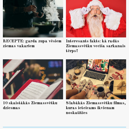
RECEPTE: garda zupa vēsiem
Interesants fakts: kā radās
ziemas vakariem
Ziemassvētku vecīša sarkanais
tērps?
10 skaistākās Ziemassvētku
8 labākās Ziemassvētku filmas,
dziesmas
kuras ieteicams ikvienam
noskatīties