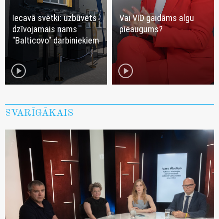
Iecavā svētki: uzbūvēts
Vai VID gaidāms algu
dzīvojamais nams
pieaugums?
"Balticovo" darbiniekiem
play_circle
play_circle
SVARĪGĀKAIS