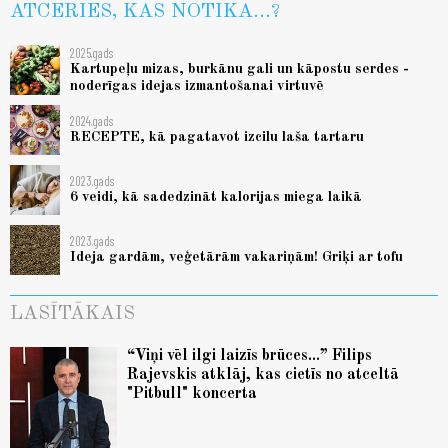
ATCERIES, KAS NOTIKA...?
2025.gads
Kartupeļu mizas, burkānu gali un kāpostu serdes -
noderīgas idejas izmantošanai virtuvē
2024.gads
RECEPTE, kā pagatavot izcilu laša tartaru
2023.gads
6 veidi, kā sadedzināt kalorijas miega laikā
2023.gads
Ideja gardām, veģetārām vakariņām! Griķi ar tofu
LASĪTĀKAIS
“Viņi vēl ilgi laizīs brūces...” Filips
Rajevskis atklāj, kas cietīs no atceltā
"Pitbull" koncerta