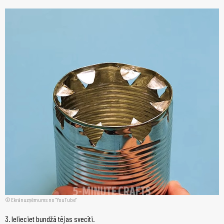
Ekrānuzņēmums no "YouTube"
3. Ielieciet bundžā tējas svecīti.