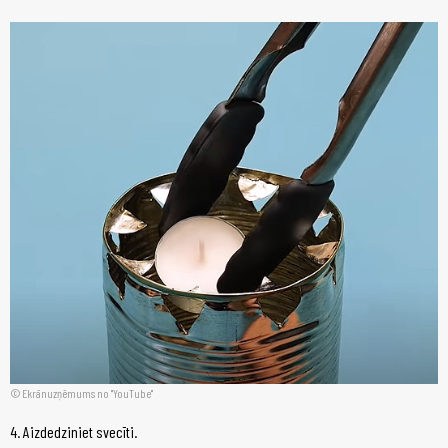
Ekrānuzņēmums no "YouTube"
4. Aizdedziniet svecīti.