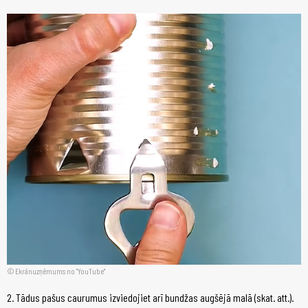
Ekrānuzņēmums no "YouTube"
2. Tādus pašus caurumus izviedojiet arī bundžas augšējā malā (skat. att.).