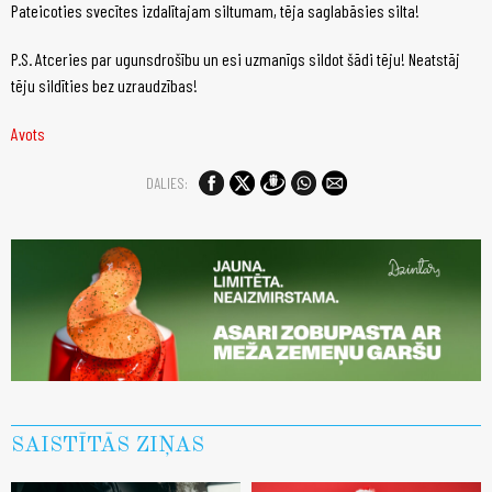
Pateicoties svecītes izdalītajam siltumam, tēja saglabāsies silta!
P.S. Atceries par ugunsdrošību un esi uzmanīgs sildot šādi tēju! Neatstāj
tēju sildīties bez uzraudzības!
Avots
DALIES:
SAISTĪTĀS ZIŅAS