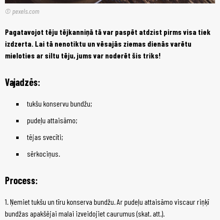
© pexels.com
Pagatavojot tēju tējkanniņā tā var paspēt atdzist pirms visa tiek
izdzerta. Lai tā nenotiktu un vēsajās ziemas dienās varētu
mieloties ar siltu tēju, jums var noderēt šis triks!
Vajadzēs:
tukšu konservu bundžu;
pudeļu attaisāmo;
tējas svecīti;
sērkociņus.
Process:
1. Ņemiet tukšu un tīru konserva bundžu. Ar pudeļu attaisāmo viscaur riņķī
bundžas apakšējai malai izveidojiet caurumus (skat. att.).