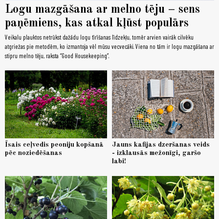
Logu mazgāšana ar melno tēju – sens
paņēmiens, kas atkal kļūst populārs
Veikalu plauktos netrūkst dažādu logu tīrīšanas līdzekļu, tomēr arvien vairāk cilvēku
atgriežas pie metodēm, ko izmantoja vēl mūsu vecvecāki. Viena no tām ir logu mazgāšana ar
stipru melno tēju, raksta “Good Housekeeping”.
Īsais ceļvedis peoniju kopšanā
Jauns kafijas dzeršanas veids
pēc noziedēšanas
- izklausās mežonīgi, garšo
labi!