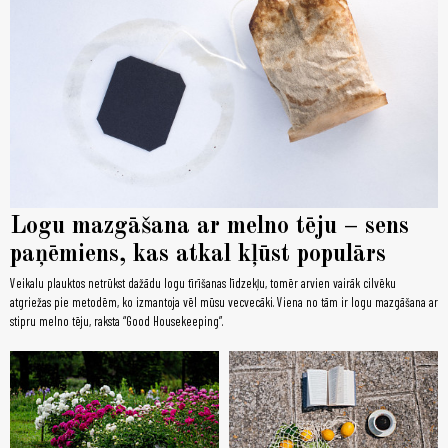
Logu mazgāšana ar melno tēju – sens
paņēmiens, kas atkal kļūst populārs
Veikalu plauktos netrūkst dažādu logu tīrīšanas līdzekļu, tomēr arvien vairāk cilvēku
atgriežas pie metodēm, ko izmantoja vēl mūsu vecvecāki. Viena no tām ir logu mazgāšana ar
stipru melno tēju, raksta “Good Housekeeping”.