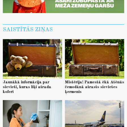
SAISTĪTĀS ZIŅAS
Jaunākā informācija par
Mistērija! Pamestā ēkā Atēnās
sievieti, kuras līķi atrada
čemodānā atrasts sievietes
koferī
ķermenis