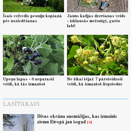
Īsais ceļvedis peoniju kopšanā
Jauns kafijas dzeršanas veids
pēc noziedēšanas
- izklausās mežonīgi, garšo
labi!
Upeņu lapas - 6 neparasti
Ne tikai tējai: 7 pārsteidzoši
veidi, kā tās izmantot
veidi, kā izmantot liepziedus
LASĪTĀKAIS
Divas okeāna anomālijas, kas izmainīs
ziemu Eiropā jau šogad
4