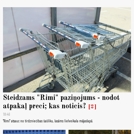
Steidzams "Rimi" paziņojums - nodot
atpakaļ preci; kas noticis?
2
18:46
"Rimi" atsauc no tirdzniecības šašliku, lasāms lielveikala mājaslapā.