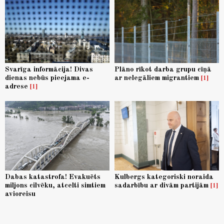
Svarīga informācija! Divas
Plāno rīkot darba grupu cīņā
dienas nebūs pieejama e-
ar nelegāliem migrantiem
1
adrese
1
Dabas katastrofa! Evakuēts
Kulbergs kategoriski noraida
miljons cilvēku, atcelti simtiem
sadarbību ar divām partijām
1
avioreisu