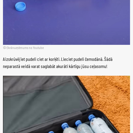
Ekrānuzņēmums no Youtube
Aizskrūvējiet pudeli ciet ar korķīti. Lieciet pudeli čemodānā. Šādā
neparastā veidā varat saglabāt akurāti kārtīgu jūsu ceļasomu!