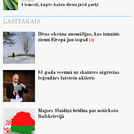
2024.gads
4 iemesli, kāpēc katru dienu jāēd gurķi
LASĪTĀKAIS
Divas okeāna anomālijas, kas izmainīs
ziemu Eiropā jau šogad
4
61 gada vecumā uz skatuves atgriežas
leģendārs latviešu aktieris
Majors Slaidiņš brīdina par notiekošo
Baltkrievijā