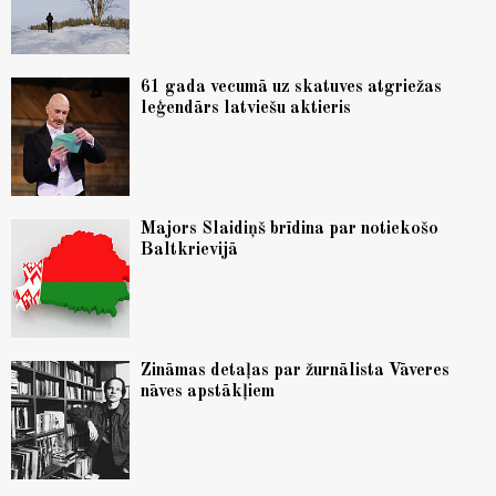
61 gada vecumā uz skatuves atgriežas
leģendārs latviešu aktieris
Majors Slaidiņš brīdina par notiekošo
Baltkrievijā
Zināmas detaļas par žurnālista Vāveres
nāves apstākļiem