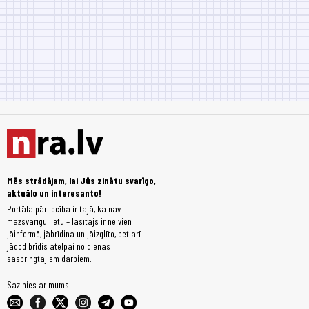
Mēs strādājam, lai Jūs zinātu svarīgo,
aktuālo un interesanto!
Portāla pārliecība ir tajā, ka nav
mazsvarīgu lietu – lasītājs ir ne vien
jāinformē, jābrīdina un jāizglīto, bet arī
jādod brīdis atelpai no dienas
saspringtajiem darbiem.
Sazinies ar mums: