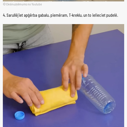
Ekrānuzņēmums no Youtube
4. Sarullējiet apģērba gabalu, piemēram, T-kreklu, un to ielieciet pudelē.