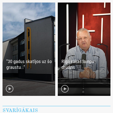
"30 gadus skatījos uz šo
Rīgā sākas lampu
graustu..."
drudzis
play_circle
play_circle
SVARĪGĀKAIS