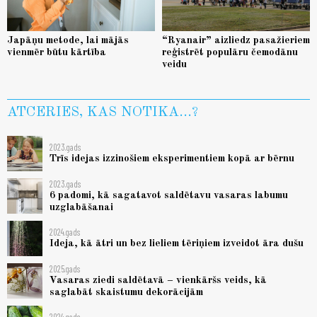
Japāņu metode, lai mājās
“Ryanair” aizliedz pasažieriem
vienmēr būtu kārtība
reģistrēt populāru čemodānu
veidu
ATCERIES, KAS NOTIKA...?
2023.gads
Trīs idejas izzinošiem eksperimentiem kopā ar bērnu
2023.gads
6 padomi, kā sagatavot saldētavu vasaras labumu
uzglabāšanai
2024.gads
Ideja, kā ātri un bez lieliem tēriņiem izveidot āra dušu
2025.gads
Vasaras ziedi saldētavā – vienkāršs veids, kā
saglabāt skaistumu dekorācijām