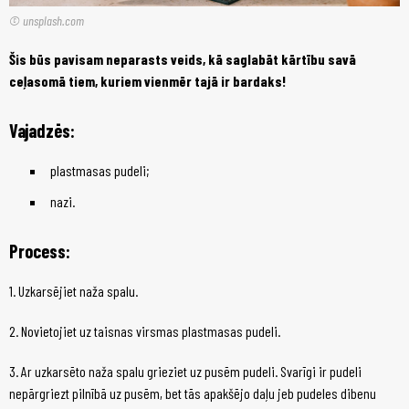
© unsplash.com
Šis būs pavisam neparasts veids, kā saglabāt kārtību savā
ceļasomā tiem, kuriem vienmēr tajā ir bardaks!
Vajadzēs:
plastmasas pudeli;
nazi.
Process:
1. Uzkarsējiet naža spalu.
2. Novietojiet uz taisnas virsmas plastmasas pudeli.
3. Ar uzkarsēto naža spalu grieziet uz pusēm pudeli. Svarīgi ir pudeli
nepārgriezt pilnībā uz pusēm, bet tās apakšējo daļu jeb pudeles dibenu