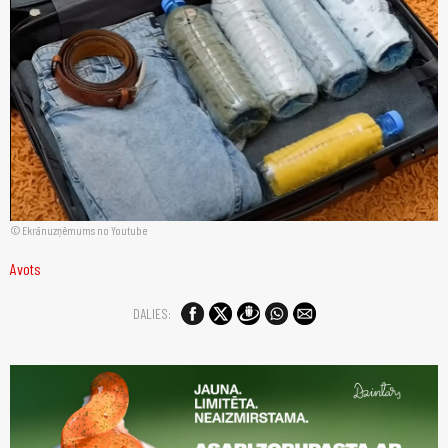
Ekrānuzņēmums no Youtube
Avots
DALIES: