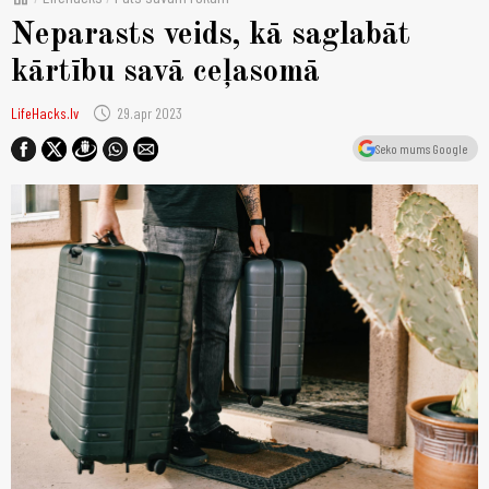
Neparasts veids, kā saglabāt
kārtību savā ceļasomā
schedule
LifeHacks.lv
29.apr 2023
Seko mums Google