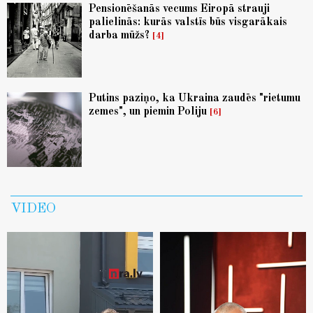
Pensionēšanās vecums Eiropā strauji
palielinās: kurās valstīs būs visgarākais
darba mūžs?
4
Putins paziņo, ka Ukraina zaudēs "rietumu
zemes", un piemin Poliju
6
VIDEO