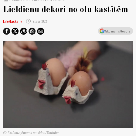
Lieldienu dekori no olu kastītēm
schedule
LifeHacks.lv
2.apr 2021
Seko mums Google
© Ekrānuzņēmums no video/Youtube