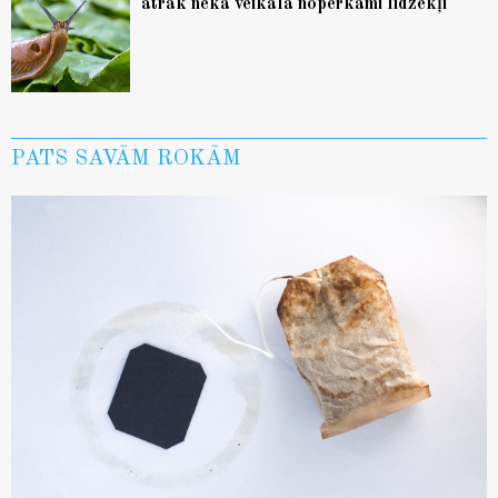
ātrāk nekā veikalā nopērkami līdzekļi
PATS SAVĀM ROKĀM