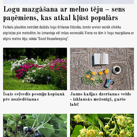
Logu mazgāšana ar melno tēju – sens
paņēmiens, kas atkal kļūst populārs
Veikalu plauktos netrūkst dažādu logu tīrīšanas līdzekļu, tomēr arvien vairāk cilvēku
atgriežas pie metodēm, ko izmantoja vēl mūsu vecvecāki. Viena no tām ir logu mazgāšana ar
stipru melno tēju, raksta “Good Housekeeping”.
Īsais ceļvedis peoniju kopšanā
Jauns kafijas dzeršanas veids
pēc noziedēšanas
- izklausās mežonīgi, garšo
labi!