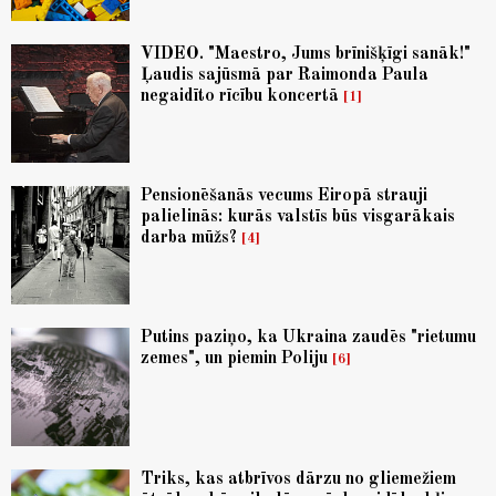
VIDEO. "Maestro, Jums brīnišķīgi sanāk!"
Ļaudis sajūsmā par Raimonda Paula
negaidīto rīcību koncertā
1
Pensionēšanās vecums Eiropā strauji
palielinās: kurās valstīs būs visgarākais
darba mūžs?
4
Putins paziņo, ka Ukraina zaudēs "rietumu
zemes", un piemin Poliju
6
Triks, kas atbrīvos dārzu no gliemežiem