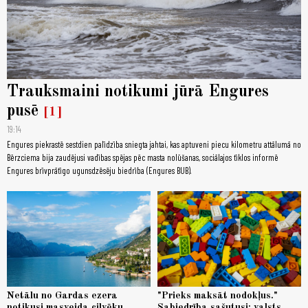
Trauksmaini notikumi jūrā Engures
pusē
1
19:14
Engures piekrastē sestdien palīdzība sniegta jahtai, kas aptuveni piecu kilometru attālumā no
Bērzciema bija zaudējusi vadības spējas pēc masta nolūšanas, sociālajos tīklos informē
Engures brīvprātīgo ugunsdzēsēju biedrība (Engures BUB).
Netālu no Gardas ezera
"Prieks maksāt nodokļus."
notikusi masveida cilvēku
Sabiedrība sašutusi: valsts