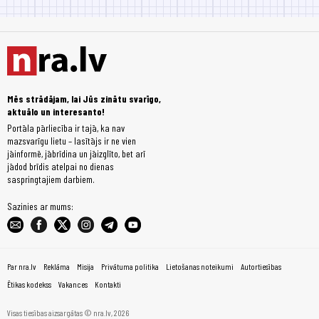
Mēs strādājam, lai Jūs zinātu svarīgo,
aktuālo un interesanto!
Portāla pārliecība ir tajā, ka nav
mazsvarīgu lietu – lasītājs ir ne vien
jāinformē, jābrīdina un jāizglīto, bet arī
jādod brīdis atelpai no dienas
saspringtajiem darbiem.
Sazinies ar mums:
Par nra.lv
Reklāma
Misija
Privātuma politika
Lietošanas noteikumi
Autortiesības
Ētikas kodekss
Vakances
Kontakti
Visas tiesības aizsargātas © nra.lv, 2026