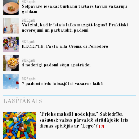
2023.gads
Šefpavāre iesaka: burkānu tartars tavam vakariņu
galdam
2025.gads
Vai zini, kad ir īstais laiks mazgāt logus? Praktiski
novērojumi un pārbaudīti padomi
2024.gads
RECEPTE. Pasta alla Crema di Pomodoro
2024.gads
4 noderīgi padomi sēņu apstrādei
2023.gads
7 padomi sirds labsajūtai vasaras laikā
LASĪTĀKAIS
"Prieks maksāt nodokļus." Sabiedrība
sašutusi: valsts pārvaldē strādājošie trīs
dienas spēlējās ar "Lego"?
3