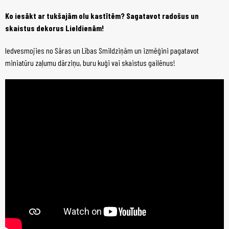
Ko iesākt ar tukšajām olu kastītēm? Sagatavot radošus un
skaistus dekorus Lieldienām!
Iedvesmojies no Sāras un Lības Smildziņām un izmēģini pagatavot
miniatūru zaļumu dārziņu, buru kuģi vai skaistus gailēnus!