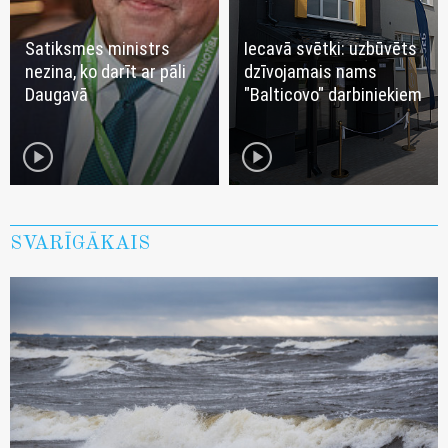
Satiksmes ministrs
Iecavā svētki: uzbūvēts
nezina, ko darīt ar pāli
dzīvojamais nams
Daugavā
"Balticovo" darbiniekiem
play_circle
play_circle
SVARĪGĀKAIS