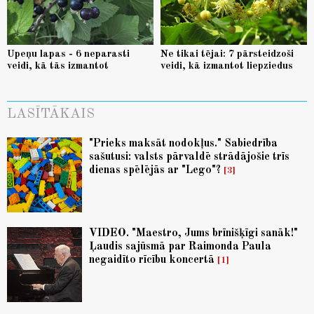
Upeņu lapas - 6 neparasti
Ne tikai tējai: 7 pārsteidzoši
veidi, kā tās izmantot
veidi, kā izmantot liepziedus
LASĪTĀKAIS
"Prieks maksāt nodokļus." Sabiedrība
sašutusi: valsts pārvaldē strādājošie trīs
dienas spēlējās ar "Lego"?
3
VIDEO. "Maestro, Jums brīnišķīgi sanāk!"
Ļaudis sajūsmā par Raimonda Paula
negaidīto rīcību koncertā
1