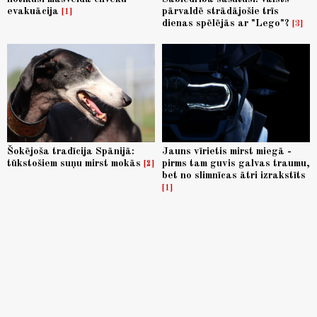
evakuācija
pārvaldē strādājošie trīs
1
dienas spēlējās ar "Lego"?
3
Šokējoša tradīcija Spānijā:
Jauns vīrietis mirst miegā -
tūkstošiem suņu mirst mokās
pirms tam guvis galvas traumu,
2
bet no slimnīcas ātri izrakstīts
1