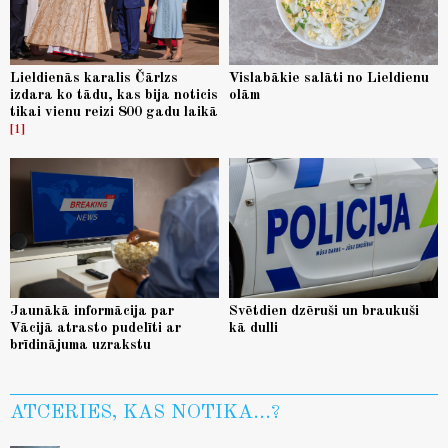
Lieldienās karalis Čārlzs
Vislabākie salāti no Lieldienu
izdara ko tādu, kas bija noticis
olām
tikai vienu reizi 800 gadu laikā
1
Jaunākā informācija par
Svētdien dzēruši un braukuši
Vācijā atrasto pudelīti ar
kā dulli
brīdinājuma uzrakstu
ATCERIES, KAS NOTIKA...?