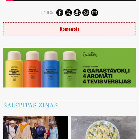
DALIES:
Komentēt
SAISTĪTĀS ZIŅAS