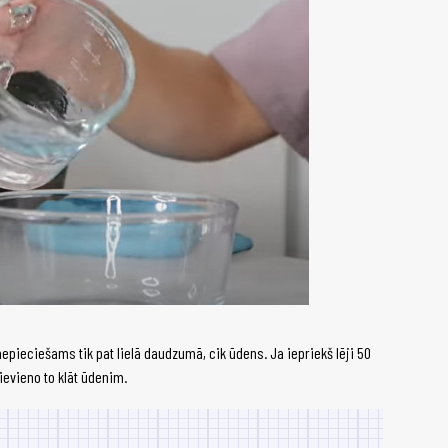
 nepieciešams tik pat lielā daudzumā, cik ūdens. Ja iepriekš lēji 50
 Pievieno to klāt ūdenim.