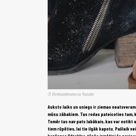
© Ekrānuzņēmums no Youtube
Auksts laiks un sniegs ir ziemas neatsverama
mūsu zābakiem. Tas rodas pateicoties tam, ka 
Tomēr tas nav pats labākais, kas var notikt 
tiem rūpēties, lai tie ilgāk kapotu. Pašlaik 
kopšanas līdzekļus, tāpēc izmēģini šo pavis