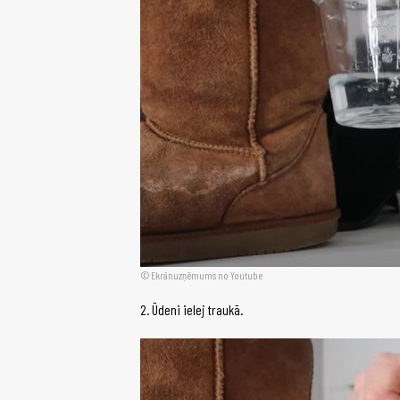
Ekrānuzņēmums no Youtube
2. Ūdeni ielej traukā.