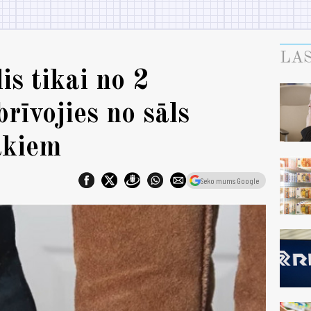
LAS
is tikai no 2
rīvojies no sāls
akiem
Seko mums Google