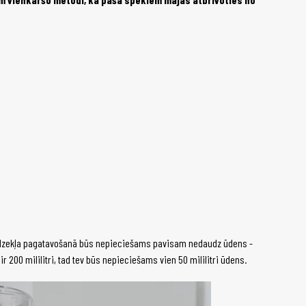
s līdzekļa pagatavošanā būs nepieciešams pavisam nedaudz ūdens -
r 200 mililitri, tad tev būs nepieciešams vien 50 mililitri ūdens.