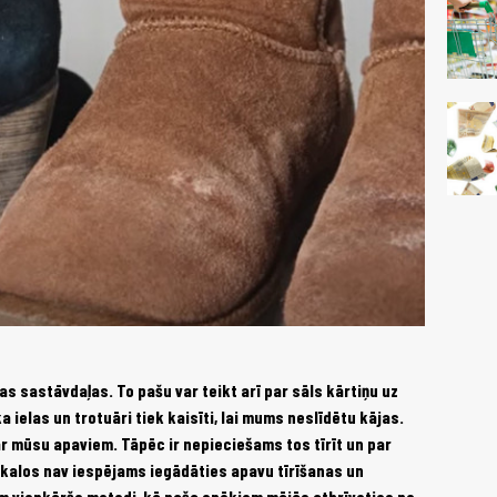
s sastāvdaļas. To pašu var teikt arī par sāls kārtiņu uz
ielas un trotuāri tiek kaisīti, lai mums neslīdētu kājas.
ar mūsu apaviem. Tāpēc ir nepieciešams tos tīrīt un par
veikalos nav iespējams iegādāties apavu tīrīšanas un
am vienkāršo metodi, kā paša spēkiem mājās atbrīvoties no