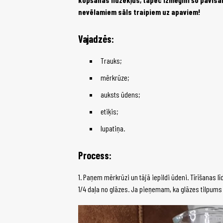
nevēlamiem sāls traipiem uz apaviem!
Vajadzēs:
Trauks;
mērkrūze;
auksts ūdens;
etiķis;
lupatiņa.
Process:
1. Paņem mērkrūzi un tājā iepildi ūdeni. Tīrīšana
1/4 daļa no glāzes. Ja pieņemam, ka glāzes tilpums i