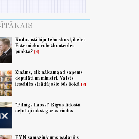
ĪTĀKAIS
Kādas īsti bija tehniskās ķibeles
Pāternieku robežkontroles
punktā?
4
Zināms, cik nākamgad saņems
deputāti un ministri. Valsts
iestādēs strādājošie būs šokā
2
"Pilnīgs haoss!" Rīgas lidostā
ceļotāji nīkst garās rindās
PVN samazinājums padarījis