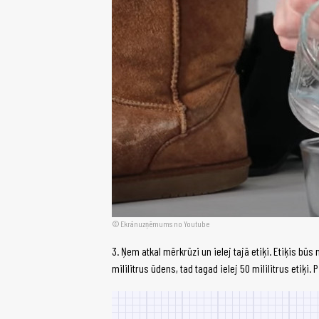
Ekrānuzņēmums no Youtube
3. Ņem atkal mērkrūzi un ielej tajā etiķi. Etiķis būs
mililitrus ūdens, tad tagad ielej 50 mililitrus etiķi.