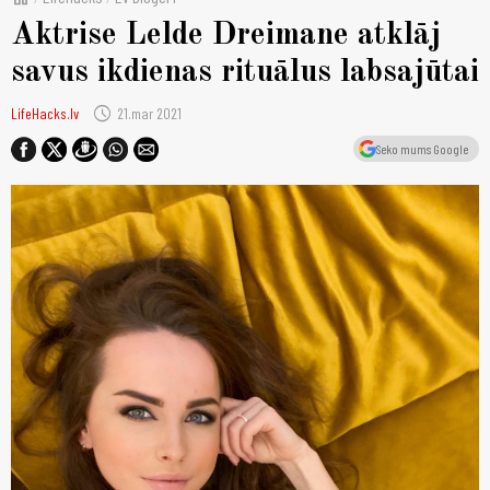
Aktrise Lelde Dreimane atklāj
savus ikdienas rituālus labsajūtai
schedule
LifeHacks.lv
21.mar 2021
Seko mums Google