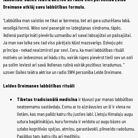
Dreimane atklāj savu labbūtības formulu.
“Labbūtība man saistās ne tikai ar ķermeņa, bet arī gara uzturēšanu labā,
veselīgā formā. Vēlos sevi pasargāt no izdegšanas sindroma, tāpēc,
ikdienā pastiprināti pievēršu uzmanību arī savai labsajūtai un pašsajūtai.
Ja man nav laika sev, tad viss pārējais kļūst mazsvarīgs. Dzīvoju pēc
principa - nekad neaizmirsti par sevi. Ceru, ka mani labbūtības rituāli
motivēs un iedvesmos arī kādu citu, vairāk rūpes pievērst tieši sev un soli
pa solim ieviest arī savā ikdienas rutīnā vairāk pozitīvus ieradumus, ”
uzsver Dailes teātra aktrise un radio SWH personība Lelde Dreimane.
Leldes Dreimanes labbūtības rituāli
Tibetas tradicionālā medicīna
ir kļuvusi par manas labbūtības
neatņemamu sastāvdaļu. Esmu ar to aizrāvusies un šī ir viena no
lietām, kas man palīdz katru rītu justies labi. Lietoju Himalaju augu
uztura bagātinātājus, kuru formula ir veidota uz augu bāzes un
uzlabo kognitīvās spējas, atmiņu, garastāvokli, pilnveido radošumu.
Papildus tam, katru rītu arī meditēju.