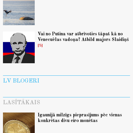
Vai no Putina var atbrīvoties tāpat kā no
Venecuēlas vadoņa? Atbild majors Slaidiņš
5
LV BLOGERI
LASĪTĀKAIS
Igaunijā milzīgs pieprasījums pēc vienas
konkrētas divu eiro monētas