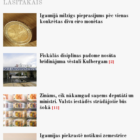
LASĪTĀKAIS
Igaunijā milzīgs pieprasījums pēc vienas
konkrētas divu eiro monētas
Fiskālās disiplīnas padome nosūta
brīdinājuma vēstuli Kulbergam
2
Zināms, cik nākamgad saņems deputāti un
ministri. Valsts iestādēs strādājošie būs
šokā
11
Igaunijas piekrastē notikusi zemestrīce