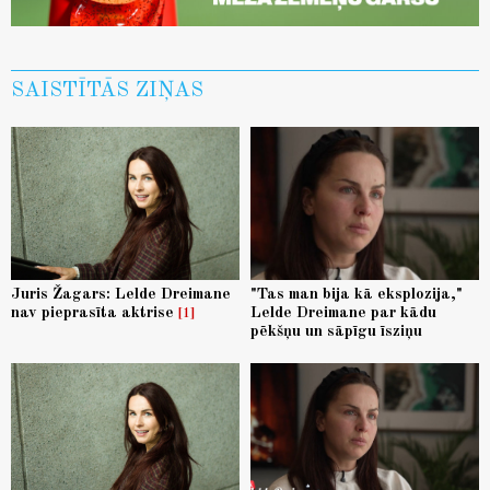
SAISTĪTĀS ZIŅAS
Juris Žagars: Lelde Dreimane
"Tas man bija kā eksplozija,"
nav pieprasīta aktrise
Lelde Dreimane par kādu
1
pēkšņu un sāpīgu īsziņu