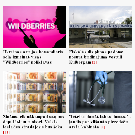
Ukrainas armijas komandieris
Fiskālās disiplīnas padome
sola iznīcināt visas
nosūta brīdinājuma vēstuli
"Wildberries" noliktavas
Kulbergam
2
Zināms, cik nākamgad saņems
"Ieteica domāt labas domas," -
deputāti un ministri. Valsts
ļaudis par vilšanās pieredzēm
iestādēs strādājošie būs šokā
ārsta kabinetā
1
11