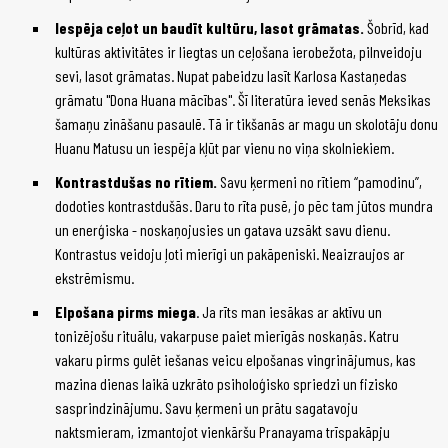
Iespēja ceļot un baudīt kultūru, lasot grāmatas.
Šobrīd, kad
kultūras aktivitātes ir liegtas un ceļošana ierobežota, pilnveidoju
sevi, lasot grāmatas. Nupat pabeidzu lasīt Karlosa Kastaņedas
grāmatu "Dona Huana mācības". Šī literatūra ieved senās Meksikas
šamaņu zināšanu pasaulē. Tā ir tikšanās ar magu un skolotāju donu
Huanu Matusu un iespēja kļūt par vienu no viņa skolniekiem.
Kontrastdušas no rītiem.
Savu ķermeni no rītiem “pamodinu”,
dodoties kontrastdušās. Daru to rīta pusē, jo pēc tam jūtos mundra
un enerģiska ­- noskaņojusies un gatava uzsākt savu dienu.
Kontrastus veidoju ļoti mierīgi un pakāpeniski. Neaizraujos ar
ekstrēmismu.
Elpošana pirms miega
. Ja rīts man iesākas ar aktīvu un
tonizējošu rituālu, vakarpuse paiet mierīgās noskaņās. Katru
vakaru pirms gulēt iešanas veicu elpošanas vingrinājumus, kas
mazina dienas laikā uzkrāto psiholoģisko spriedzi un fizisko
sasprindzinājumu. Savu ķermeni un prātu sagatavoju
naktsmieram, izmantojot vienkāršu Pranayama trīspakāpju