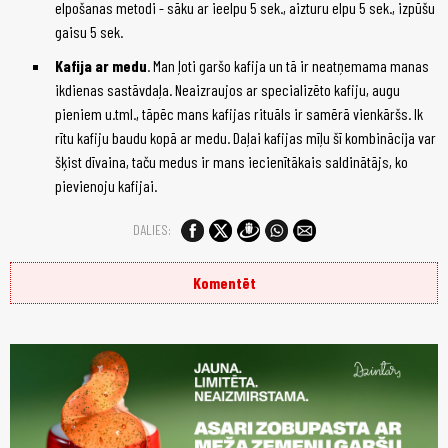
elpošanas metodi - sāku ar ieelpu 5 sek., aizturu elpu 5 sek., izpūšu
gaisu 5 sek.
Kafija ar medu
. Man ļoti garšo kafija un tā ir neatņemama manas
ikdienas sastāvdaļa. Neaizraujos ar specializēto kafiju, augu
pieniem u.tml., tāpēc mans kafijas rituāls ir samērā vienkāršs. Ik
rītu kafiju baudu kopā ar medu. Daļai kafijas mīļu šī kombinācija var
šķist dīvaina, taču medus ir mans iecienītākais saldinātājs, ko
pievienoju kafijai.
DALIES:
Komentēt