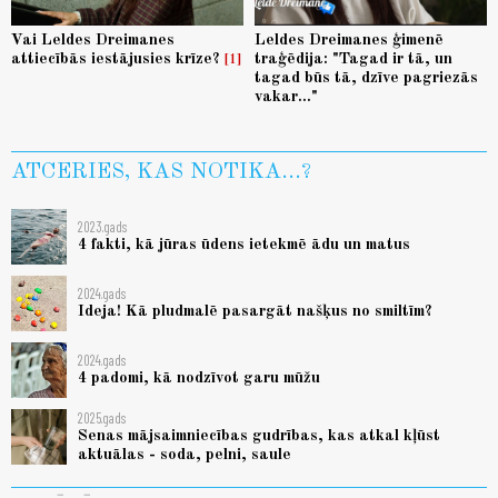
Vai Leldes Dreimanes
Leldes Dreimanes ģimenē
attiecībās iestājusies krīze?
traģēdija: "Tagad ir tā, un
1
tagad būs tā, dzīve pagriezās
vakar..."
ATCERIES, KAS NOTIKA...?
2023.gads
4 fakti, kā jūras ūdens ietekmē ādu un matus
2024.gads
Ideja! Kā pludmalē pasargāt našķus no smiltīm?
2024.gads
4 padomi, kā nodzīvot garu mūžu
2025.gads
Senas mājsaimniecības gudrības, kas atkal kļūst
aktuālas - soda, pelni, saule