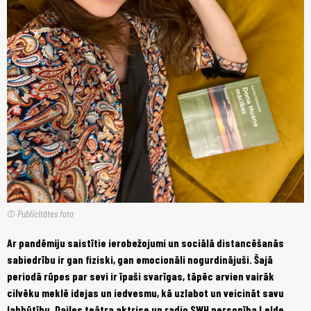
© Publicitātes foto
Ar pandēmiju saistītie ierobežojumi un sociālā distancēšanās
sabiedrību ir gan fiziski, gan emocionāli nogurdinājuši. Šajā
periodā rūpes par sevi ir īpaši svarīgas, tāpēc arvien vairāk
cilvēku meklē idejas un iedvesmu, kā uzlabot un veicināt savu
labbūtību. Dailes teātra aktrise un radio SWH personība Lelde