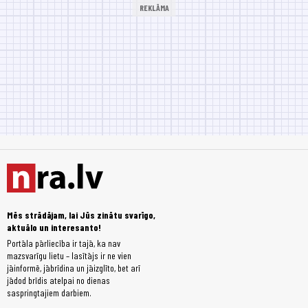
Mēs strādājam, lai Jūs zinātu svarīgo,
aktuālo un interesanto!
Portāla pārliecība ir tajā, ka nav
mazsvarīgu lietu – lasītājs ir ne vien
jāinformē, jābrīdina un jāizglīto, bet arī
jādod brīdis atelpai no dienas
saspringtajiem darbiem.