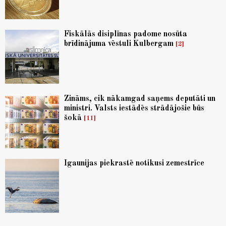
Fiskālās disiplīnas padome nosūta
brīdinājuma vēstuli Kulbergam
2
Zināms, cik nākamgad saņems deputāti un
ministri. Valsts iestādēs strādājošie būs
šokā
11
Igaunijas piekrastē notikusi zemestrīce