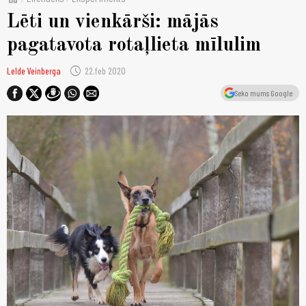
Lēti un vienkārši: mājās
pagatavota rotaļlieta mīlulim
schedule
Lelde Veinberga
22.feb 2020
Seko mums Google