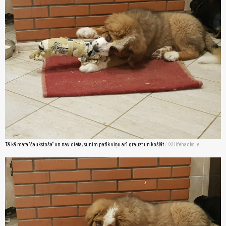
Tā kā mata "čaukstoša" un nav cieta, sunim patīk viņu arī grauzt un košļāt
/
lifehacks.lv