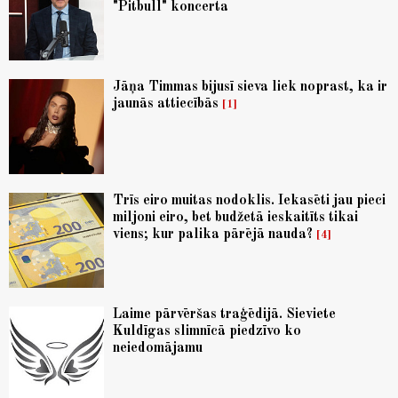
"Pitbull" koncerta
Jāņa Timmas bijusī sieva liek noprast, ka ir
jaunās attiecībās
1
Trīs eiro muitas nodoklis. Iekasēti jau pieci
miljoni eiro, bet budžetā ieskaitīts tikai
viens; kur palika pārējā nauda?
4
Laime pārvēršas traģēdijā. Sieviete
Kuldīgas slimnīcā piedzīvo ko
neiedomājamu