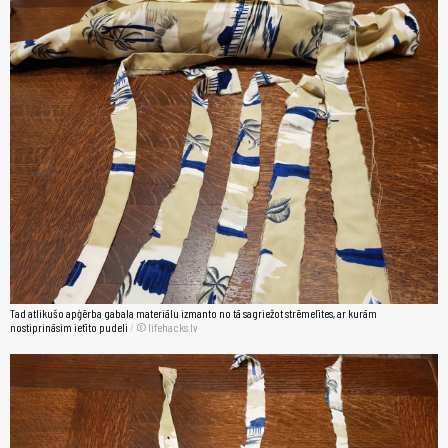
Tad atlikušo apģērba gabala materiālu izmanto no tā sagriežot strēmelītes, ar kurām
nostiprināsim ietīto pudeli
/
lifehacks.lv