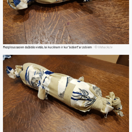
Mezgliņus sasien dažādās vietās, lai kucēnam ir kur "aizķert" ar zobiem
/
lifehacks.lv