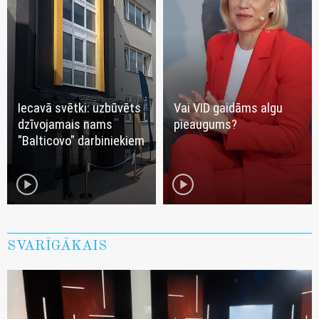
Iecavā svētki: uzbūvēts
Vai VID gaidāms algu
dzīvojamais nams
pieaugums?
"Balticovo" darbiniekiem
play_circle
play_circle
SVARĪGĀKAIS