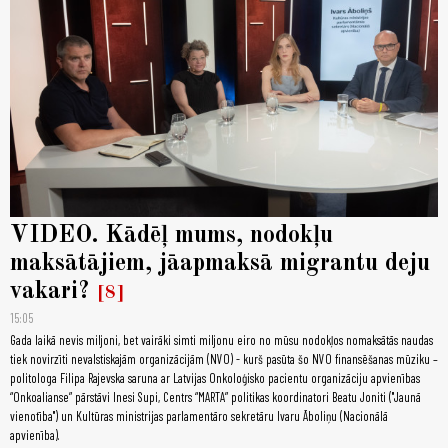
VIDEO. Kādēļ mums, nodokļu
maksātājiem, jāapmaksā migrantu deju
vakari?
8
15:05
Gada laikā nevis miljoni, bet vairāki simti miljonu eiro no mūsu nodokļos nomaksātās naudas
tiek novirzīti nevalstiskajām organizācijām (NVO) - kurš pasūta šo NVO finansēšanas mūziku –
politologa Filipa Rajevska saruna ar Latvijas Onkoloģisko pacientu organizāciju apvienības
“Onkoalianse” pārstāvi Inesi Supi, Centrs “MARTA” politikas koordinatori Beatu Joniti ("Jaunā
vienotība") un Kultūras ministrijas parlamentāro sekretāru Ivaru Āboliņu (Nacionālā
apvienība).