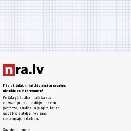
Mēs strādājam, lai Jūs zinātu svarīgo,
aktuālo un interesanto!
Portāla pārliecība ir tajā, ka nav
mazsvarīgu lietu – lasītājs ir ne vien
jāinformē, jābrīdina un jāizglīto, bet arī
jādod brīdis atelpai no dienas
saspringtajiem darbiem.
Sazinies ar mums: