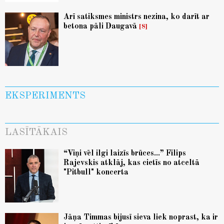
Arī satiksmes ministrs nezina, ko darīt ar
betona pāli Daugavā
8
EKSPERIMENTS
LASĪTĀKAIS
“Viņi vēl ilgi laizīs brūces...” Filips
Rajevskis atklāj, kas cietīs no atceltā
"Pitbull" koncerta
Jāņa Timmas bijusī sieva liek noprast, ka ir