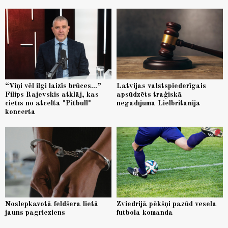
“Viņi vēl ilgi laizīs brūces...”
Latvijas valstspiederīgais
Filips Rajevskis atklāj, kas
apsūdzēts traģiskā
cietīs no atceltā "Pitbull"
negadījumā Lielbritānijā
koncerta
Noslepkavotā feldšera lietā
Zviedrijā pēkšņi pazūd vesela
jauns pagrieziens
futbola komanda