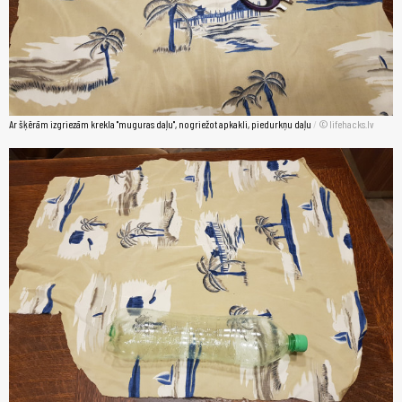
Ar šķērām izgriezām krekla "muguras daļu", nogriežot apkakli, piedurkņu daļu
/
lifehacks.lv