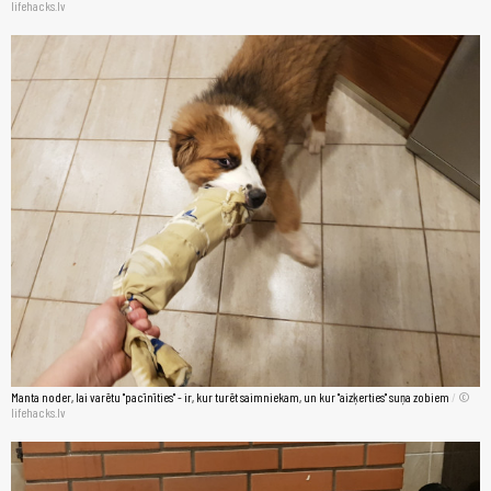
lifehacks.lv
Manta noder, lai varētu "pacīnīties" - ir, kur turēt saimniekam, un kur "aizķerties" suņa zobiem
/
lifehacks.lv