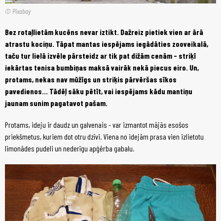
© Pixabay
Bez rotaļlietām kucēns nevar iztikt. Dažreiz pietiek vien ar ārā
atrastu kociņu. Tāpat mantas iespējams iegādāties zooveikalā,
taču tur lielā izvēle pārsteidz ar tik pat dižām cenām - striķī
iekārtas tenisa bumbiņas maksā vairāk nekā piecus eiro. Un,
protams, nekas nav mūžīgs un striķis pārvēršas sīkos
pavedienos... Tādēļ sāku pētīt, vai iespējams kādu mantiņu
jaunam sunim pagatavot pašam.
Protams, ideju ir daudz un galvenais - var izmantot mājās esošos
priekšmetus, kuriem dot otru dzīvi. Viena no idejām prasa vien izlietotu
limonādes pudeli un nederīgu apģērba gabalu.