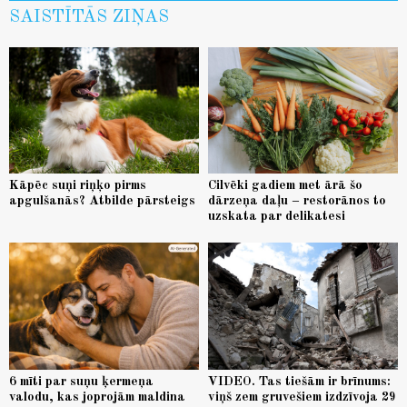
SAISTĪTĀS ZIŅAS
Kāpēc suņi riņķo pirms
Cilvēki gadiem met ārā šo
apgulšanās? Atbilde pārsteigs
dārzeņa daļu – restorānos to
uzskata par delikatesi
6 mīti par suņu ķermeņa
VIDEO. Tas tiešām ir brīnums:
valodu, kas joprojām maldina
viņš zem gruvešiem izdzīvoja 29