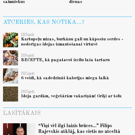
saimniekus
dienas
ATCERIES, KAS NOTIKA...?
2025.gads
Kartupeļu mizas, burkānu gali un kāpostu serdes -
noderīgas idejas izmantošanai virtuvē
2024.gads
RECEPTE, kā pagatavot izcilu laša tartaru
2023.gads
6 veidi, kā sadedzināt kalorijas miega laikā
2023.gads
Ideja gardām, veģetārām vakariņām! Griķi ar tofu
LASĪTĀKAIS
“Viņi vēl ilgi laizīs brūces...” Filips
Rajevskis atklāj, kas cietīs no atceltā