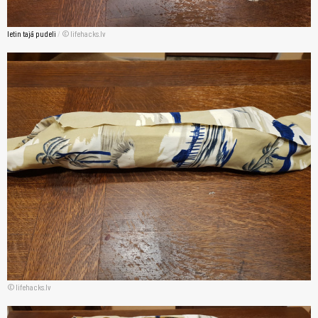
Ietin tajā pudeli
/
lifehacks.lv
lifehacks.lv