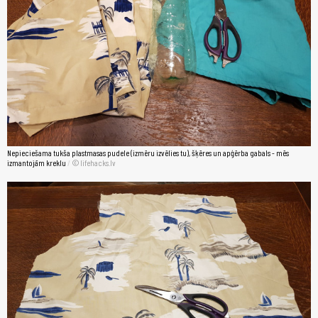
Nepieciešama tukša plastmasas pudele (izmēru izvēlies tu), šķēres un apģērba gabals - mēs
izmantojām kreklu
/
lifehacks.lv