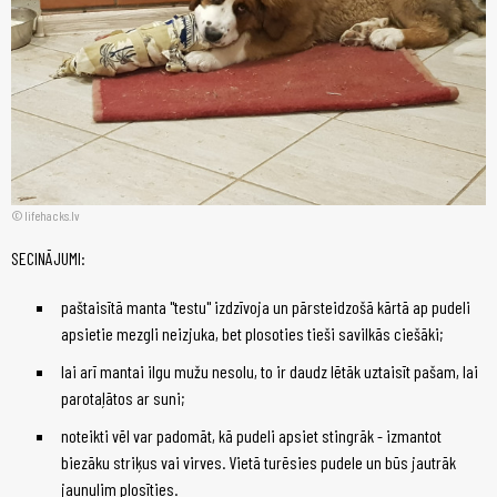
lifehacks.lv
SECINĀJUMI:
paštaisītā manta "testu" izdzīvoja un pārsteidzošā kārtā ap pudeli
apsietie mezgli neizjuka, bet plosoties tieši savilkās ciešāki;
lai arī mantai ilgu mužu nesolu, to ir daudz lētāk uztaisīt pašam, lai
parotaļātos ar suni;
noteikti vēl var padomāt, kā pudeli apsiet stingrāk - izmantot
biezāku striķus vai virves. Vietā turēsies pudele un būs jautrāk
jaunulim plosīties.