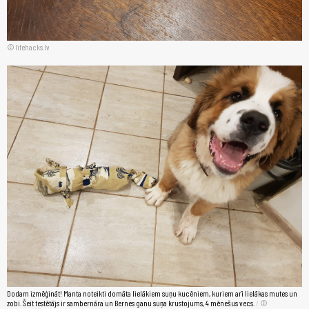
lifehacks.lv
Dodam izmēģināt! Manta noteikti domāta lielākiem suņu kucēniem, kuriem arī lielākas mutes un
zobi. Šeit testētājs ir sambernāra un Bernes ganu suņa krustojums, 4 mēnešus vecs.
/