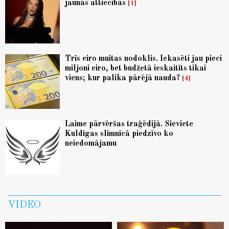
jaunās attiecībās
1
Trīs eiro muitas nodoklis. Iekasēti jau pieci
miljoni eiro, bet budžetā ieskaitīts tikai
viens; kur palika pārējā nauda?
4
Laime pārvēršas traģēdijā. Sieviete
Kuldīgas slimnīcā piedzīvo ko
neiedomājamu
VIDEO