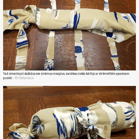
Tad izmantojot dažādus sev zināmus mezglus, vairākas vietās kārtīgi ar strēmelītēm apsienam
pudeli
/
lifehacks.lv